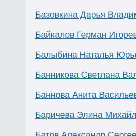
Базовкина Дарья Влади
Байкалов Герман Игоре
Балыбина Наталья Юрь
Банникова Светлана Ва
Баннова Анита Василье
Баричева Элина Михай
Батов Александр Серге