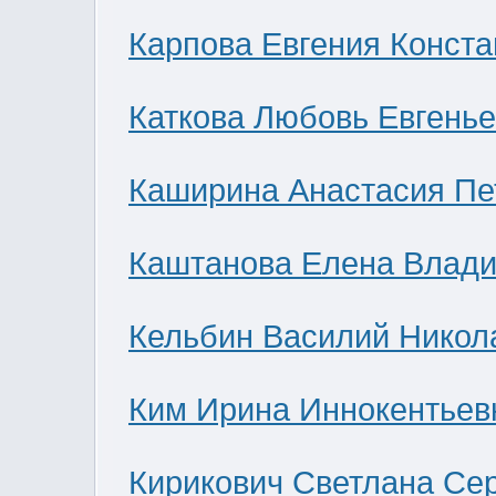
Карпова Евгения Конст
Каткова Любовь Евгень
Каширина Анастасия Пе
Каштанова Елена Влад
Кельбин Василий Никол
Ким Ирина Иннокентьев
Кирикович Светлана Се