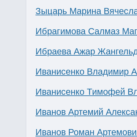
Зыцарь Марина Вячесл
Ибрагимова Салмаз Ма
Ибраева Ажар Жангель
Иванисенко Владимир А
Иванисенко Тимофей В
Иванов Артемий Алекса
Иванов Роман Артемови