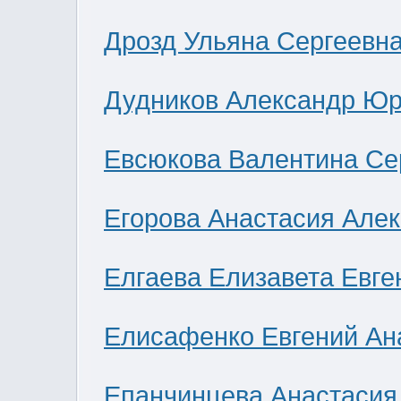
Дрозд Ульяна Сергеевн
Дудников Александр Юр
Евсюкова Валентина Се
Егорова Анастасия Але
Елгаева Елизавета Евге
Елисафенко Евгений Ан
Епанчинцева Анастасия