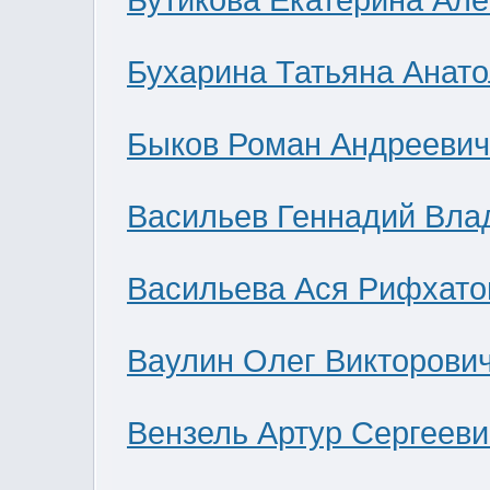
Бутикова Екатерина Ал
Бухарина Татьяна Анат
Быков Роман Андреевич
Васильев Геннадий Вла
Васильева Ася Рифхато
Ваулин Олег Викторови
Вензель Артур Сергееви