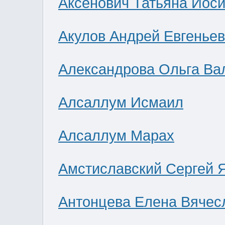
Аксенович Татьяна Иос
Акулов Андрей Евгенье
Александрова Ольга Ва
Алсаллум Исмаил
Алсаллум Марах
Амстиславский Сергей 
Антонцева Елена Вячес