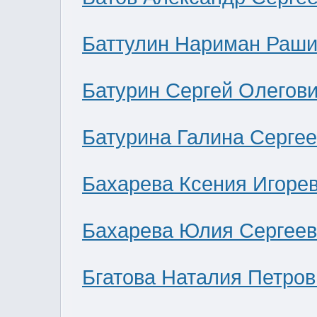
Баттулин Нариман Раши
Батурин Сергей Олегов
Батурина Галина Серге
Бахарева Ксения Игоре
Бахарева Юлия Сергее
Бгатова Наталия Петров