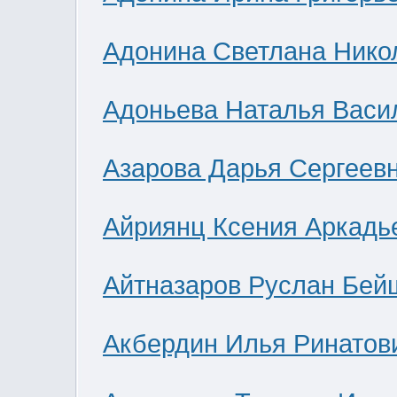
Адонина Светлана Нико
Адоньева Наталья Васи
Азарова Дарья Сергеев
Айриянц Ксения Аркадь
Айтназаров Руслан Бей
Акбердин Илья Ринатов