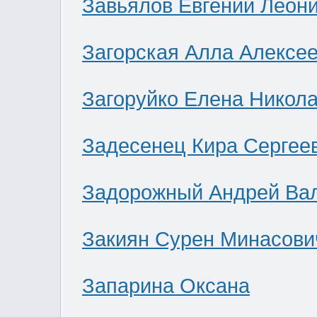
Завьялов Евгений Леон
Загорская Алла Алексе
Загоруйко Елена Никол
Задесенец Кира Сергее
Задорожный Андрей Ва
Закиян Сурен Минасови
Запарина Оксана