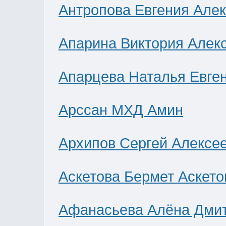
Антропова Евгения Але
Апарина Виктория Алек
Апарцева Наталья Евге
Арссан МХД Амин
Архипов Сергей Алексе
Аскетова Бермет Аскето
Афанасьева Алёна Дми