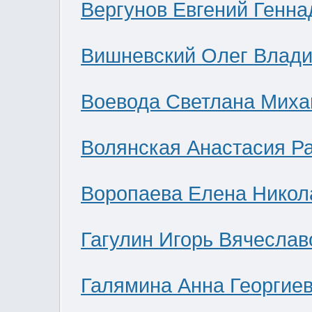
Вергунов Евгений Генна
Вишневский Олег Влад
Воевода Светлана Миха
Волянская Анастасия Р
Воропаева Елена Никол
Гагулин Игорь Вячеслав
Галямина Анна Георгие