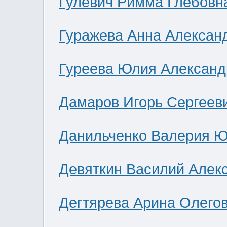
Гулевич Римма Глебовн
Гуражева Анна Алексан
Гуреева Юлия Александ
Дамаров Игорь Сергеев
Данильченко Валерия 
Девяткин Василий Алек
Дегтярева Арина Олего