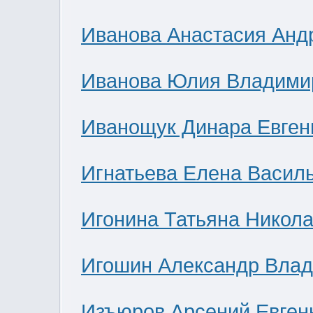
Иванова Анастасия Анд
Иванова Юлия Владими
Иванощук Динара Евген
Игнатьева Елена Васил
Игонина Татьяна Никол
Игошин Александр Вла
Изъюров Арсений Евген