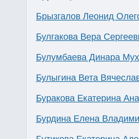
Брызгалов Леонид Олег
Булгакова Вера Сергеев
Булумбаева Динара Мух
Булыгина Вета Вячесла
Буракова Екатерина Ан
Бурдина Елена Владим