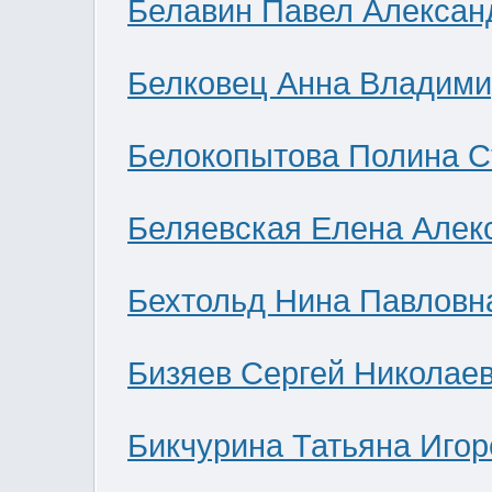
Белавин Павел Алексан
Белковец Анна Владими
Белокопытова Полина С
Беляевская Елена Алек
Бехтольд Нина Павловн
Бизяев Сергей Николае
Бикчурина Татьяна Игор