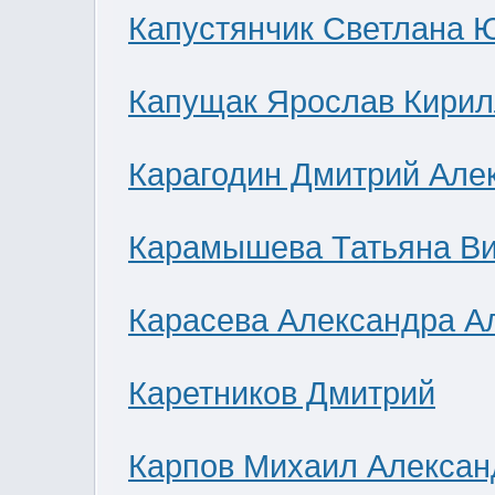
Капустянчик Светлана 
Капущак Ярослав Кирил
Карагодин Дмитрий Але
Карамышева Татьяна В
Карасева Александра А
Каретников Дмитрий
Карпов Михаил Алексан