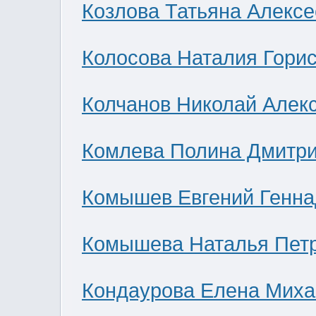
Козлова Татьяна Алекс
Колосова Наталия Гори
Колчанов Николай Алек
Комлева Полина Дмитр
Комышев Евгений Генна
Комышева Наталья Пет
Кондаурова Елена Мих