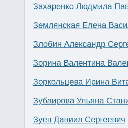
Захаренко Людмила Па
Землянская Елена Васи
Злобин Александр Серг
Зорина Валентина Вале
Зоркольцева Ирина Вит
Зубаирова Ульяна Стан
Зуев Даниил Сергеевич