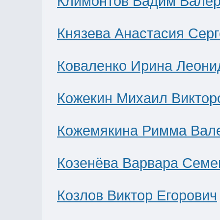
Климонтов Вадим Валер
Князева Анастасия Сер
Коваленко Ирина Леони
Кожекин Михаил Виктор
Кожемякина Римма Вал
Козенёва Варвара Семе
Козлов Виктор Егорович