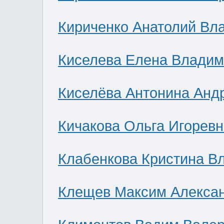
Кириченко Анатолий Вл
Киселева Елена Влади
Киселёва Антонина Анд
Кичакова Ольга Игоревн
Клабенкова Кристина В
Клещев Максим Алекса