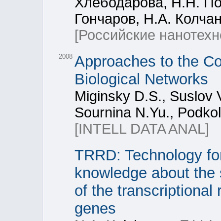
Хлебодарова, Н.Н. По
Гончаров, Н.А. Колча
[Российские нанотехн
2008
Approaches to the Co
Biological Networks
Miginsky D.S., Suslov 
Sournina N.Yu., Podko
[INTELL DATA ANAL]
TRRD: Technology for 
knowledge about the s
of the transcriptional
genes