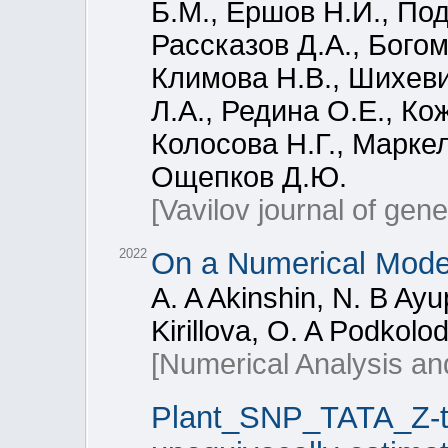
Б.М., Ершов Н.И., По
Рассказов Д.А., Богом
Климова Н.В., Шихеви
Л.А., Редина О.Е., Ко
Колосова Н.Г., Марке
Ощепков Д.Ю.
[Vavilov journal of gen
2022
On a Numerical Model 
A. A Akinshin, N. B Ayu
Kirillova, O. A Podkol
[Numerical Analysis and
Plant_SNP_TATA_Z-te