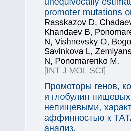
unequivocally estimat
promoter mutations o
Rasskazov D, Chadaeva
Khandaev B, Ponomare
N, Vishnevsky O, Bog
Savinkova L, Zemlyans
N, Ponomarenko M.
[INT J MOL SCI]
Промоторы генов, к
и глобулин пищевых
непищевыми, характ
аффинностью к ТАТА
анализ.