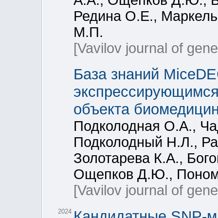
А.А., Ощепков Д.Ю., 
Редина О.Е., Маркель
М.П.
[Vavilov journal of gen
База знаний MiceD
экспрессирующимся
объекта биомедицин
Подколодная О.А., Ча
Подколодный Н.Л., Ра
Золотарева К.А., Бого
Ощепков Д.Ю., Поном
[Vavilov journal of gen
2024
Кандидатные SNP-м