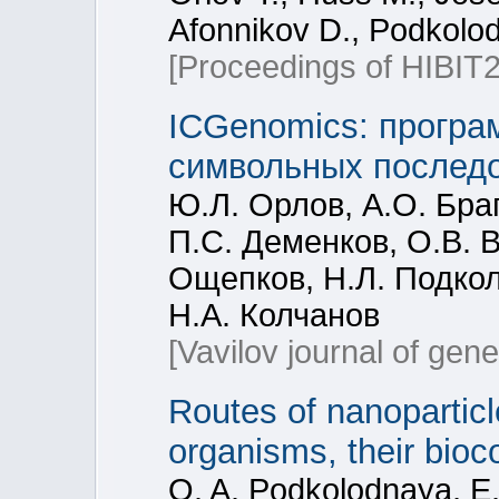
Afonnikov D., Podkolod
[Proceedings of HIBIT
ICGenomics: програ
символьных последо
Ю.Л. Орлов, А.О. Браг
П.С. Деменков, О.В. 
Ощепков, Н.Л. Подкол
Н.А. Колчанов
[Vavilov journal of gen
Routes of nanopartic
organisms, their bioco
O. A. Podkolodnaya, E.