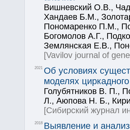
Вишневский О.В., Чад
Хандаев Б.М., Золотар
Пономаренко П.М., По
Богомолов А.Г., Подко
Землянская Е.В., По
[Vavilov journal of gen
2021
Об условиях сущест
моделях циркадног
Голубятников В. П., 
Л., Аюпова Н. Б., Кир
[Сибирский журнал и
2018
Выявление и анализ