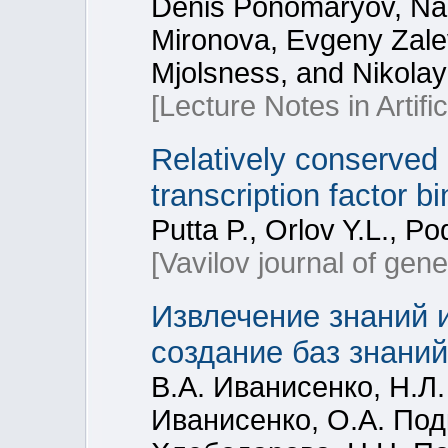
Denis Ponomaryov, Na
Mironova, Evgeny Zalev
Mjolsness, and Nikola
[Lecture Notes in Artific
Relatively conserve
transcription factor 
Putta P., Orlov Y.L., P
[Vavilov journal of gen
Извлечение знаний 
создание баз знаний
В.А. Иванисенко, Н.Л
Иванисенко, О.А. Подк