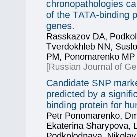
chronopathologies can
of the ТАТА-binding p
genes.
Rasskazov DA, Podkol
Tverdokhleb NN, Susl
PM, Ponomarenko MP
[Russian Journal of Ge
Candidate SNP marker
predicted by a signifi
binding protein for 
Petr Ponomarenko, Dmi
Ekaterina Sharypova, 
Podkolodnaya, Nikolay