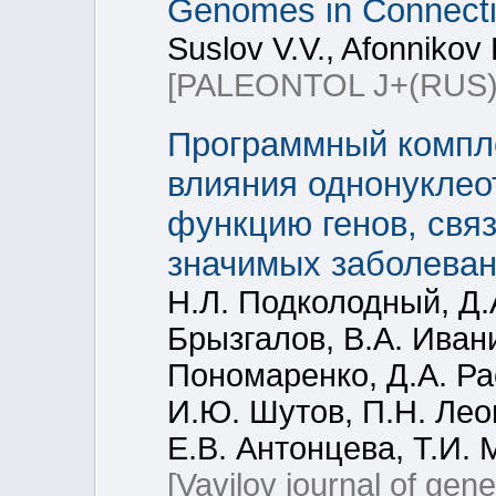
Genomes in Connectio
Suslov V.V., Afonnikov 
[PALEONTOL J+(RUS)
Программный компл
влияния однонукле
функцию генов, свя
значимых заболева
Н.Л. Подколодный, Д.
Брызгалов, В.А. Иван
Пономаренко, Д.А. Рас
И.Ю. Шутов, П.Н. Лео
Е.В. Антонцева, Т.И. 
[Vavilov journal of gen