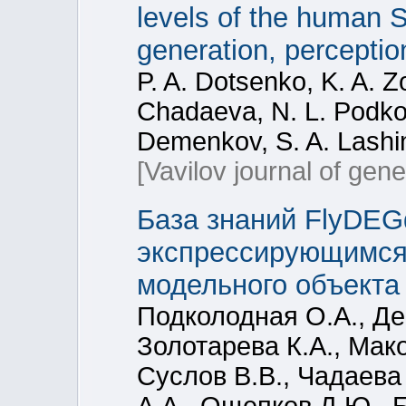
levels of the human 
generation, percepti
P. A. Dotsenko, K. A. Zo
Chadaeva, N. L. Podkol
Demenkov, S. A. Lashi
[Vavilov journal of gen
База знаний FlyDE
экспрессирующимся г
модельного объект
Подколодная О.А., Де
Золотарева К.А., Мак
Суслов В.В., Чадаева