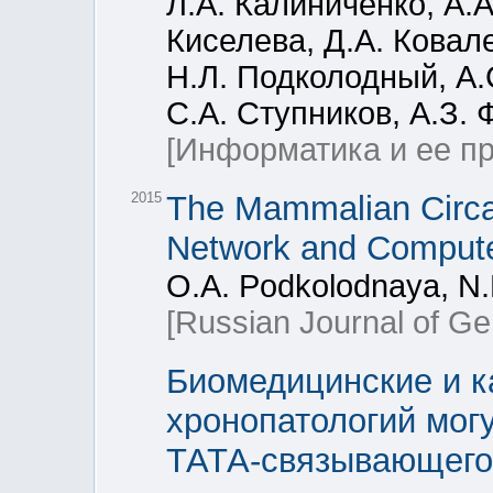
Л.А. Калиниченко, А.А
Киселева, Д.А. Ковал
Н.Л. Подколодный, А.
С.А. Ступников, А.З.
[Информатика и ее п
2015
The Mammalian Circa
Network and Compute
O.A. Podkolodnaya, N.
[Russian Journal of Ge
Биомедицинские и 
хронопатологий мог
ТАТА-связывающего 