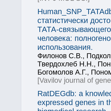
Human_SNP_TATAdb 
статистически дост
ТАТА-связывающего 
человека: полноген
использования.
Филонов С.В., Подкол
Твердохлеб Н.Н., Пон
Богомолов А.Г., Поно
[Vavilov journal of gen
RatDEGdb: a knowledg
expressed genes in th