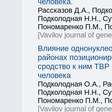
человека.
Рассказов Д.А., Подк
Подколодная Н.Н., Сус
Пономаренко П.М., П
[Vavilov journal of gen
Влияние однонукле
районах позиционир
сродство к ним TBP 
человека
Подколодная О.А., Ра
Подколодная Н.Н., Сус
Пономаренко П.М., П
[Vavilov journal of gen