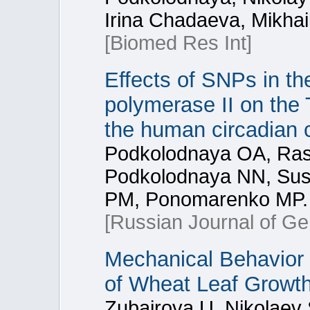
Irina Chadaeva, Mikha
[Biomed Res Int]
Effects of SNPs in th
polymerase II on the 
the human circadian 
Podkolodnaya OA, Ras
Podkolodnaya NN, Sus
PM, Ponomarenko MP.
[Russian Journal of Ge
Mechanical Behavior 
of Wheat Leaf Growt
Zubairova U, Nikolaev