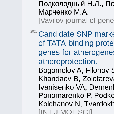
Подколодный Н.Л., По
Марченко М.А.
[Vavilov journal of gen
2023
Candidate SNP markers 
of TATA-binding prote
genes for atherogenes
atheroprotection.
Bogomolov A, Filonov 
Khandaev B, Zolotare
Ivanisenko VA, Demenk
Ponomarenko P, Podkol
Kolchanov N, Tverdok
[INT J MOL SCI]