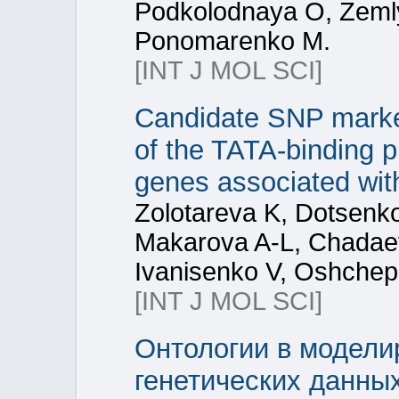
Podkolodnaya O, Zeml
Ponomarenko M.
[INT J MOL SCI]
Candidate SNP markers 
of the TATA-binding p
genes associated wit
Zolotareva K, Dotsenk
Makarova A-L, Chadae
Ivanisenko V, Oshche
[INT J MOL SCI]
Онтологии в модели
генетических данны