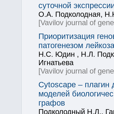
суточной экспресси
О.А. Подколодная, Н.
[Vavilov journal of gen
Приоритизация гено
патогенезом лейкоза
Н.С. Юдин , Н.Л. Подк
Игнатьева
[Vavilov journal of gen
Сytoscape – плагин
моделей биологичес
графов
Подколодный Н.Л., Га