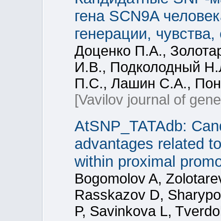
гена SCN9A человека
генерации, чувства,
Доценко П.А., Золотар
И.В., Подколодный Н.
П.С., Лашин С.А., По
[Vavilov journal of gen
AtSNP_TATAdb: Candi
advantages related t
within proximal promo
Bogomolov A, Zolotarev
Rasskazov D, Sharypo
P, Savinkova L, Tverd