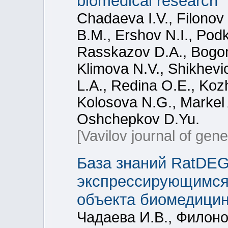
biomedical research
Chadaeva I.V., Filonov
B.M., Ershov N.I., Pod
Rasskazov D.A., Bogom
Klimova N.V., Shikhev
L.A., Redina О.Е., Koz
Kolosova N.G., Markel
Oshchepkov D.Yu.
[Vavilov journal of gen
База знаний RatDE
экспрессирующимся 
объекта биомедицин
Чадаева И.В., Филоно