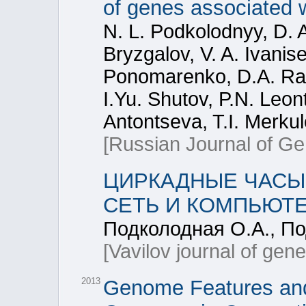
of genes associated w
N. L. Podkolodnyy, D. A
Bryzgalov, V. A. Ivani
Ponomarenko, D.A. Rass
I.Yu. Shutov, P.N. Leon
Antontseva, T.I. Merku
[Russian Journal of Ge
ЦИРКАДНЫЕ ЧАСЫ
СЕТЬ И КОМПЬЮТ
Подколодная О.А., По
[Vavilov journal of gen
2013
Genome Features and