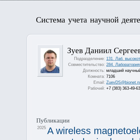
Система учета научной деят
Зуев Даниил Сергее
Подразделение:
131. Лаб. высоко
Совместительство:
284. Лаборатория
Должность:
младший научный
Комната:
7106
Email:
ZuevDS@bionet.ns
Рабочий:
+7 (383) 363-49-6
Публикации
2025
A wireless magnetoele