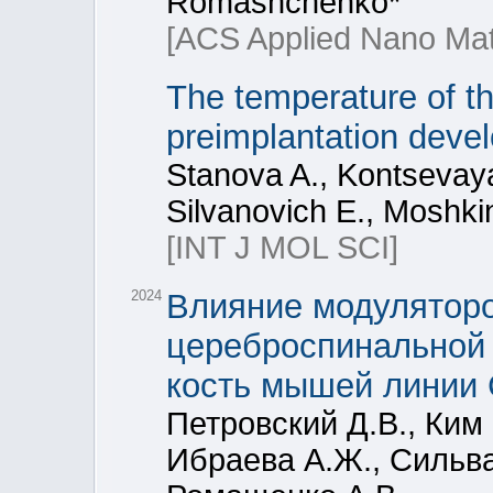
Romashchenko*
[ACS Applied Nano Mate
The temperature of th
preimplantation deve
Stanova A., Kontsevay
Silvanovich E., Moshki
[INT J MOL SCI]
2024
Влияние модуляторо
цереброспинальной 
кость мышей линии 
Петровский Д.В., Ким 
Ибраева А.Ж., Сильва