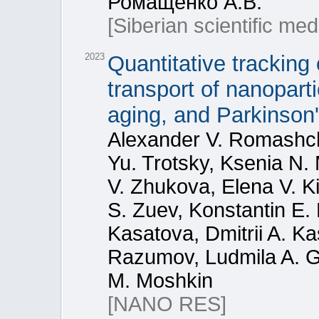
Ромащенко А.В.
[Siberian scientific med
2023
Quantitative tracking 
transport of nanopart
aging, and Parkinson
Alexander V. Romashche
Yu. Trotsky, Ksenia N. 
V. Zhukova, Elena V. K
S. Zuev, Konstantin E.
Kasatova, Dmitrii A. Ka
Razumov, Ludmila A. Ge
M. Moshkin
[NANO RES]