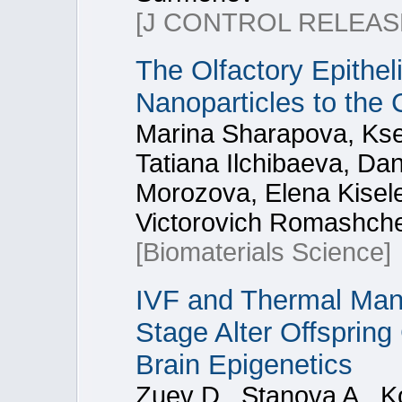
[J CONTROL RELEAS
The Olfactory Epithe
Nanoparticles to the
Marina Sharapova, Kse
Tatiana Ilchibaeva, Dan
Morozova, Elena Kisel
Victorovich Romashch
[Biomaterials Science]
IVF and Thermal Mani
Stage Alter Offspring
Brain Epigenetics
Zuev D., Stanova A., 