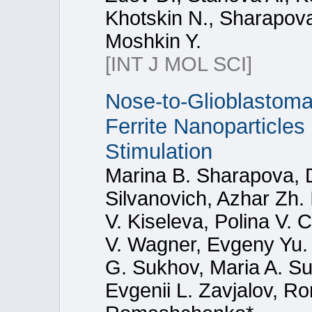
Khotskin N., Sharapova
Moshkin Y.
[INT J MOL SCI]
Nose-to-Glioblastom
Ferrite Nanoparticles
Stimulation
Marina B. Sharapova, Da
Silvanovich, Azhar Zh.
V. Kiseleva, Polina V.
V. Wagner, Evgeny Yu.
G. Sukhov, Maria A. 
Evgenii L. Zavjalov, R