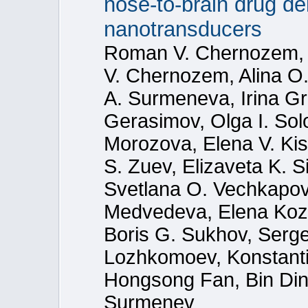
nose-to-brain drug del
nanotransducers
Roman V. Chernozem, 
V. Chernozem, Alina O.
A. Surmeneva, Irina G
Gerasimov, Olga I. Sol
Morozova, Elena V. Kis
S. Zuev, Elizaveta K. S
Svetlana O. Vechkapo
Medvedeva, Elena Kozh
Boris G. Sukhov, Serge
Lozhkomoev, Konstant
Hongsong Fan, Bin Ding
Surmenev