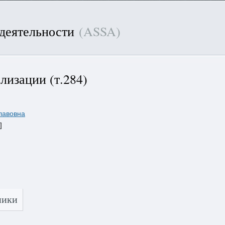
 деятельности
(ASSA)
лизации (т.284)
лавовна
]
ники