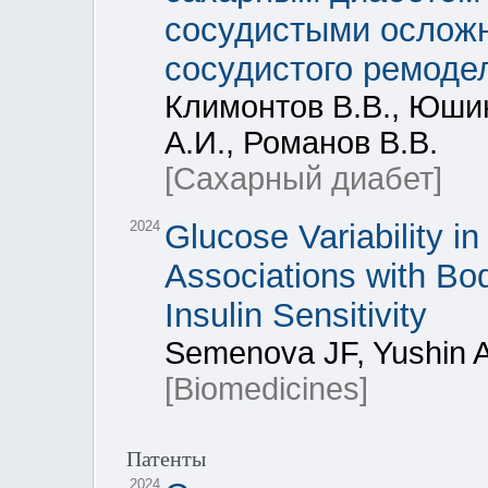
сосудистыми ослож
сосудистого ремоде
Климонтов В.В., Юши
А.И., Романов В.В.
[Сахарный диабет]
2024
Glucose Variability i
Associations with Bo
Insulin Sensitivity
Semenova JF, Yushin A
[Biomedicines]
Патенты
2024