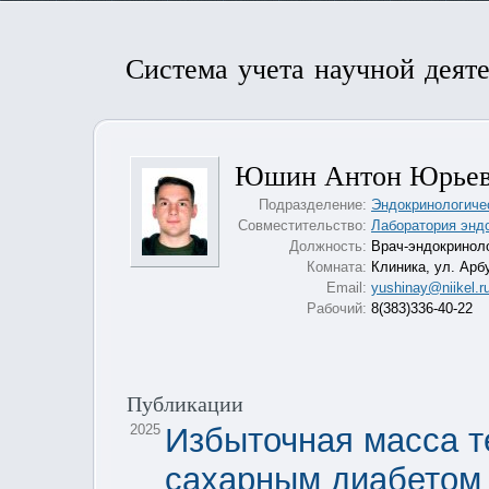
Система учета научной деят
Юшин Антон Юрье
Подразделение:
Эндокринологиче
Совместительство:
Лаборатория энд
Должность:
Врач-эндокринол
Комната:
Клиника, ул. Арб
Email:
yushinay@niikel.r
Рабочий:
8(383)336-40-22
Публикации
2025
Избыточная масса т
сахарным диабетом 