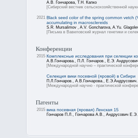
А.В. Гончарова, Т.Н. Капко
[Сибирский вестник сельскохозяйственной науки
2021
Black seed color of the spring common vetch (V
accumulating in macrosclereids
S.R. Mursalimov , A.V. Goncharova, A.Yu. Glagol
[Письма в Вавиловский журнал генетики и селе
Конференции
2015
Комплексные исследования при селекции ко
А.В.Гончарова., П.Л. Гончаров., Е.Э. Андрусович
[Международной научно – практической конфер
Селекция вики посевной (яровой) в Сибири
П.Л.Гончаров., А.В.Гончарова., Е.Э.Андрусович.
[Международной научно - практической конфере
Патенты
2015
вика посевная (яровая) Ленская 15
Гончаров П.Л., Гончарова А.В., Андрусович Е.Э.