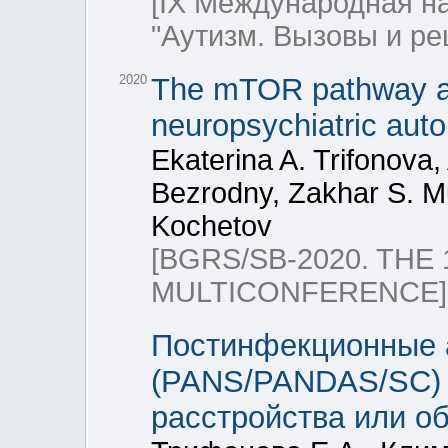
[IX Международная н
"Аутизм. Вызовы и ре
2020
The mTOR pathway act
neuropsychiatric aut
Ekaterina A. Trifonova,
Bezrodny, Zakhar S. Mu
Kochetov
[BGRS/SB-2020. THE
MULTICONFERENCE]
Постинфекционные 
(PANS/PANDAS/SC) 
расстройства или о