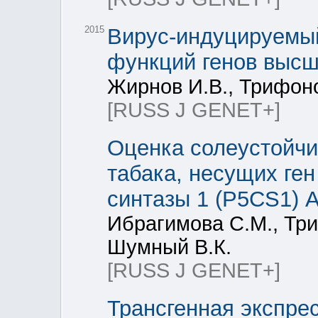
2015
Вирус-индуцируемый
функций генов высш
Жирнов И.В., Трифоно
[RUSS J GENET+]
Оценка солеустойчи
табака, несущих ген
синтазы 1 (P5CS1) Ar
Ибрагимова С.М., Три
Шумный В.К.
[RUSS J GENET+]
Трансгенная экспре