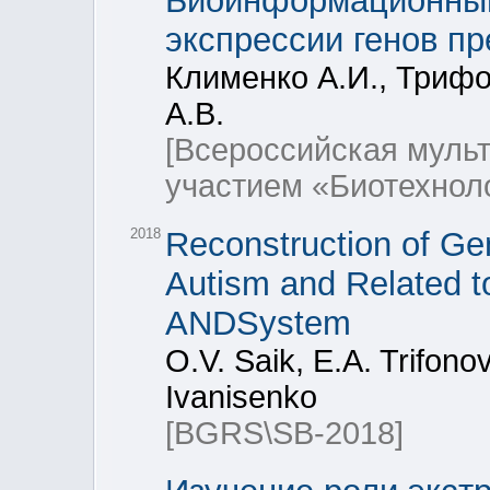
Биоинформационный
экспрессии генов п
Клименко А.И., Трифо
А.В.
[Всероссийская мул
участием «Биотехнол
2018
Reconstruction of Ge
Autism and Related 
ANDSystem
O.V. Saik, E.A. Trifono
Ivanisenko
[BGRS\SB-2018]