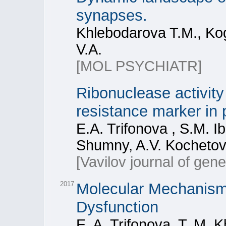
synapses.
Khlebodarova T.M., Koga
V.A.
[MOL PSYCHIATR]
Ribonuclease activit
resistance marker in 
E.A. Trifonova , S.M. I
Shumny, A.V. Kocheto
[Vavilov journal of gen
2017
Molecular Mechanisms
Dysfunction
E. A. Trifonova, T. M.