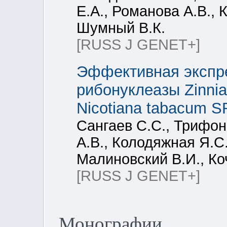
Е.А., Романова А.В., 
Шумный В.К.
[RUSS J GENET+]
Эффективная экспре
рибонуклеазы Zinnia
Nicotiana tabacum S
Сангаев С.С., Трифон
А.В., Колодяжная Я.С
Малиновский В.И., Ко
[RUSS J GENET+]
Монографии