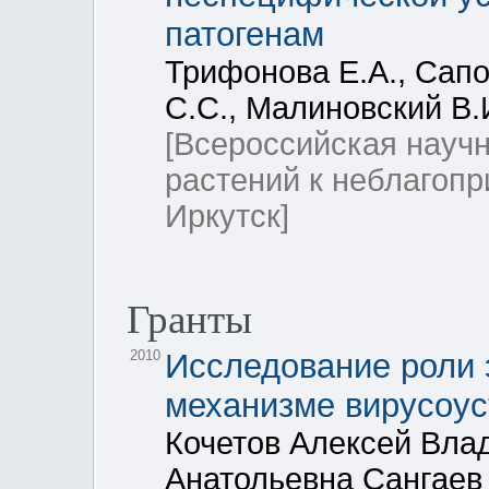
патогенам
Трифонова Е.А., Сапо
С.С., Малиновский В.И
[Всероссийская науч
растений к неблагоп
Иркутск]
Гранты
2010
Исследование роли 
механизме вирусоус
Кочетов Алексей Вла
Анатольевна Сангаев