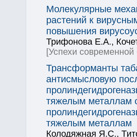
Молекулярные меха
растений к вирусны
повышения вирусоус
Трифонова Е.А., Коче
[Успехи современной 
Трансформанты таб
антисмысловую посл
пролиндегидрогеназ
тяжелым металлам о
пролиндегидрогеназ
тяжелым металлам
Колодяжная Я.С., Тит