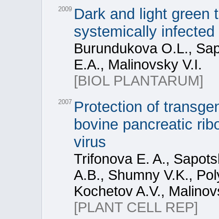
2009
Dark and light green 
systemically infected
Burundukova O.L., Sapo
E.A., Malinovsky V.I.
[BIOL PLANTARUM]
2007
Protection of transge
bovine pancreatic ri
virus
Trifonova E. A., Sapot
A.B., Shumny V.K., Pol
Kochetov A.V., Malinovs
[PLANT CELL REP]