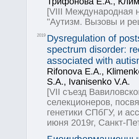
Трифонова Е.А., Клим
[VIII Международная
"Аутизм. Вызовы и ре
2019
Dysregulation of post
spectrum disorder: re
associated with autis
Rifonova E.A., Klimenko
S.A., Ivanisenko V.A.
[VII съезд Вавиловско
селекционеров, посв
генетики СПбГУ, и а
июня 2019г, Санкт-Пет