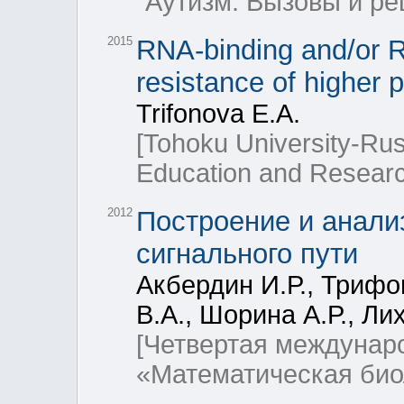
"Аутизм. Вызовы и ре
2015
RNA-binding and/or RN
resistance of higher 
Trifonova E.A.
[Tohoku University-Ru
Education and Research
2012
Построение и анал
сигнального пути
Акбердин И.Р., Трифо
В.А., Шорина А.Р., Ли
[Четвертая междунар
«Математическая био