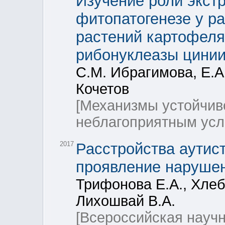
Изучение роли экст
фитопатогенезе у р
растений картофеля
рибонуклеазы цини
С.М. Ибрагимова, Е.А
Кочетов
[Механизмы устойчив
неблагоприятным усл
2017
Расстройства аутист
проявление нарушен
Трифонова Е.А., Хлебо
Лихошвай В.А.
[Всероссийская науч