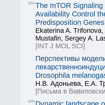
2019
The mTOR Signaling P
Availability Control 
Predisposition Genes
Ekaterina A. Trifonova,
Mustafin, Sergey A. La
[INT J MOL SCI]
Перспективы модел
лекарственноиндуци
Drosophila melanoga
Н.В. Адоньева, Е.А. 
[Письма в Вавиловски
2018
Dynamic landscape of 