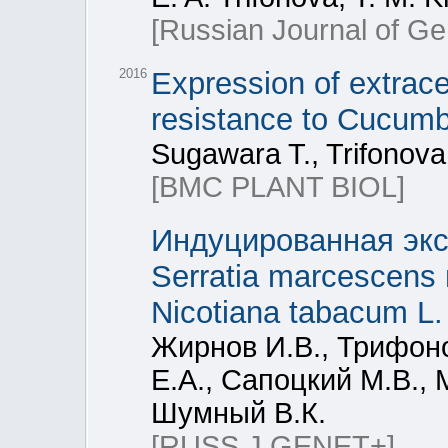
[Russian Journal of Ge
2016
Expression of extrace
resistance to Cucumb
Sugawara T., Trifonova
[BMC PLANT BIOL]
Индуцированная эксп
Serratia marcescens
Nicotiana tabacum L.
Жирнов И.В., Трифоно
Е.А., Сапоцкий М.В., 
Шумный В.К.
[RUSS J GENET+]