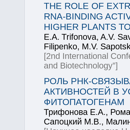
THE ROLE OF EXT
RNA-BINDING ACTI
HIGHER PLANTS T
E.A. Trifonova, A.V. S
Filipenko, M.V. Sapotsk
[2nd International Con
and Biotechnology”]
РОЛЬ РНК-СВЯЗЫ
АКТИВНОСТЕЙ В У
ФИТОПАТОГЕНАМ
Трифонова Е.А., Рома
Сапоцкий М.В., Малин