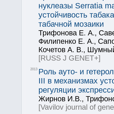
нуклеазы Serratia m
устойчивость табака
табачной мозаики
Трифонова Е. А., Саве
Филипенко Е. А., Сапо
Кочетов А. В., Шумный
[RUSS J GENET+]
2013
Роль ауто- и гетеро
III в механизмах ус
регуляции экспресс
Жирнов И.В., Трифоно
[Vavilov journal of gen