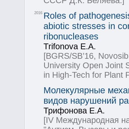
СССР Д.К. Беляева.]
2016
Roles of pathogenesis
abiotic stresses in c
ribonucleases
Trifonova E.A.
[BGRS/SB’16, Novosib
University Open Joint
in High-Tech for Plant 
Молекулярные механ
видов нарушений ра
Трифонова Е.А.
[IV Международная н