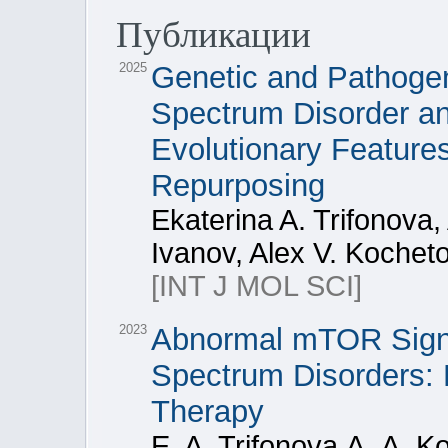
Публикации
2025
Genetic and Pathoge
Spectrum Disorder an
Evolutionary Features
Repurposing
Ekaterina A. Trifonov
Ivanov, Alex V. Kochet
[INT J MOL SCI]
2023
Abnormal mTOR Signal
Spectrum Disorders:
Therapy
E. A. Trifonova А. А. K