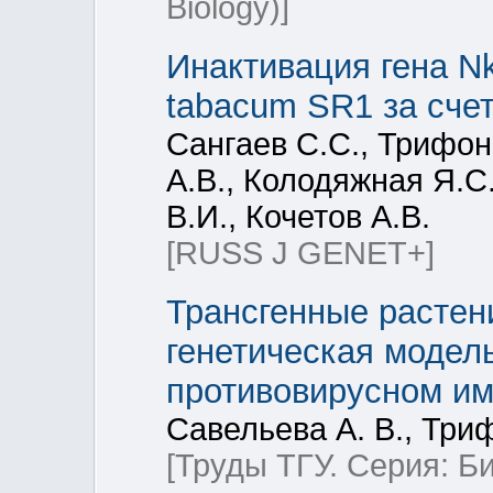
Biology)]
Инактивация гена Nk
tabacum SR1 за сче
Сангаев С.С., Трифон
А.В., Колодяжная Я.С
В.И., Кочетов А.В.
[RUSS J GENET+]
Трансгенные растени
генетическая модель
противовирусном им
Савельева А. В., Три
[Труды ТГУ. Серия: Б