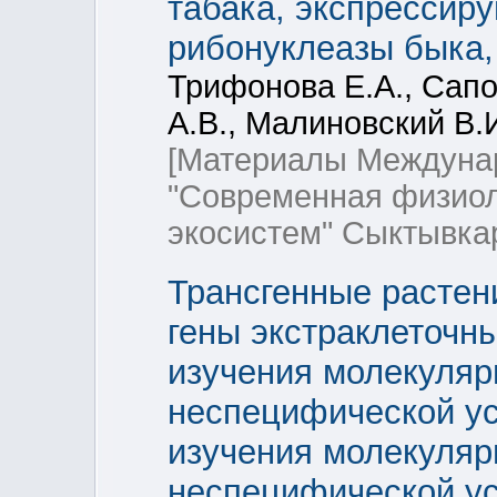
табака, экспрессир
рибонуклеазы быка,
Трифонова Е.А., Сапо
А.В., Малиновский В.
[Материалы Междуна
"Современная физиол
экосистем" Сыктывка
Трансгенные растен
гены экстраклеточны
изучения молекуля
неспецифической ус
изучения молекуля
неспецифической ус