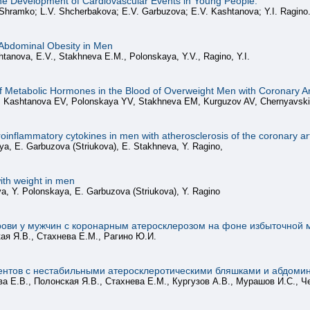
The Development of Cardiovascular Events in Young People.
Shramko; L.V. Shcherbakova; E.V. Garbuzova; E.V. Kashtanova; Y.I. Ragino
h Abdominal Obesity in Men
tanova, E.V., Stakhneva E.M., Polonskaya, Y.V., Ragino, Y.I.
of Metabolic Hormones in the Blood of Overweight Men with Coronary Ar
 Kashtanova EV, Polonskaya YV, Stakhneva EM, Kurguzov AV, Chernyavski
roinflammatory cytokines in men with atherosclerosis of the coronary a
a, E. Garbuzova (Striukova), E. Stakhneva, Y. Ragino,
with weight in men
, Y. Polonskaya, E. Garbuzova (Striukova), Y. Ragino
ови у мужчин с коронарным атеросклерозом на фоне избыточной 
ая Я.В., Стахнева Е.М., Рагино Ю.И.
ентов с нестабильными атеросклеротическими бляшками и абдом
а Е.В., Полонская Я.В., Стахнева Е.М., Кургузов А.В., Мурашов И.С., Ч