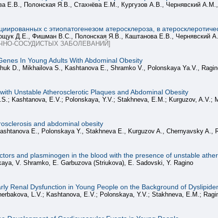
а Е.B., Полонская Я.В., Стахнёва Е.М., Кургузов А.В., Чернявский А.М.
циированных с этиопатогенезом атеросклероза, в атеросклеротич
щук Д.Е., Фишман В.С., Полонская Я.В., Каштанова Е.В., Чернявский А
ЧНО-СОСУДИСТЫХ ЗАБОЛЕВАНИЙ]
Genes In Young Adults With Abdominal Obesity
chuk D., Mikhailova S., Kashtanova E., Shramko V., Polonskaya Ya.V., Ragino
s with Unstable Atherosclerotic Plaques and Abdominal Obesity
S.; Kashtanova, E.V.; Polonskaya, Y.V.; Stakhneva, E.M.; Kurguzov, A.V.; M
rosclerosis and abdominal obesity
ashtanova E., Polonskaya Y., Stakhneva E., Kurguzov A., Chernyavsky A., R
factors and plasminogen in the blood with the presence of unstable athe
aya, V. Shramko, E. Garbuzova (Striukova), E. Sadovski, Y. Ragino
arly Renal Dysfunction in Young People on the Background of Dyslipide
erbakova, L.V.; Kashtanova, E.V.; Polonskaya, Y.V.; Stakhneva, E.M.; Ragin