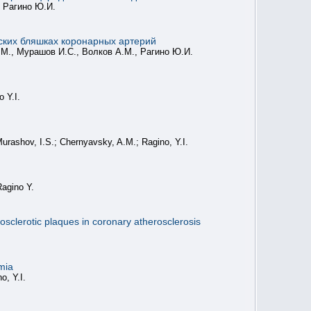
, Рагино Ю.И.
еских бляшках коронарных артерий
.М., Мурашов И.С., Волков А.М., Рагино Ю.И.
 Y.I.
urashov, I.S.; Chernyavsky, A.M.; Ragino, Y.I.
agino Y.
rosclerotic plaques in coronary atherosclerosis
mia
o, Y.I.