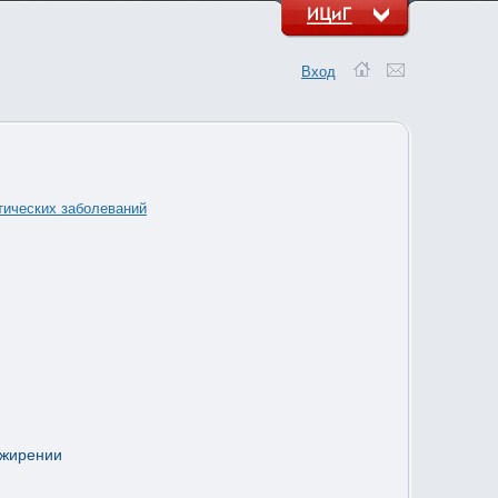
Вход
тических заболеваний
ожирении