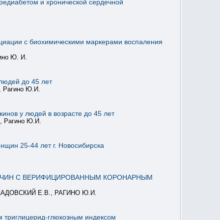
редиабетом и хронической сердечной
оциации с биохимическими маркерами воспаления
ино Ю. И.
людей до 45 лет
, Рагино Ю.И.
инов у людей в возрасте до 45 лет
, Рагино Ю.И.
нщин 25-44 лет г. Новосибирска
ЖЧИН С ВЕРИФИЦИРОВАННЫМ КОРОНАРНЫМ
САДОВСКИЙ Е.В., РАГИНО Ю.И.
им триглицерид-глюкозным индексом