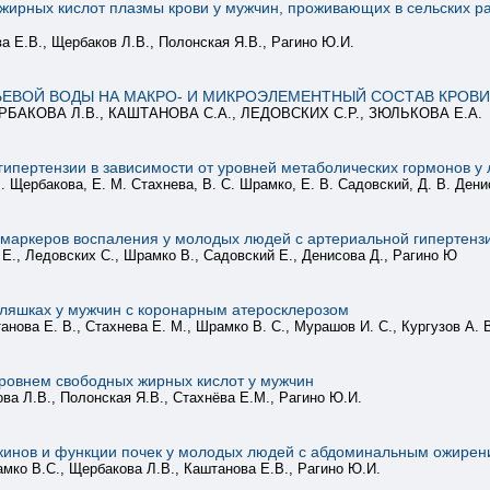
ирных кислот плазмы крови у мужчин, проживающих в сельских рай
а Е.В., Щербаков Л.В., Полонская Я.В., Рагино Ю.И.
ЬЕВОЙ ВОДЫ НА МАКРО- И МИКРОЭЛЕМЕНТНЫЙ СОСТАВ КРОВ
РБАКОВА Л.В., КАШТАНОВА С.А., ЛЕДОВСКИХ С.Р., ЗЮЛЬКОВА Е.А.
ипертензии в зависимости от уровней метаболических гормонов у 
В. Щербакова, Е. М. Стахнева, В. С. Шрамко, Е. В. Садовский, Д. В. Дени
маркеров воспаления у молодых людей с артериальной гипертенз
 Е., Ледовских С., Шрамко В., Садовский Е., Денисова Д., Рагино Ю
бляшках у мужчин с коронарным атеросклерозом
танова Е. В., Стахнева Е. М., Шрамко В. С., Мурашов И. С., Кургузов А. 
уровнем свободных жирных кислот у мужчин
ва Л.В., Полонская Я.В., Стахнёва Е.М., Рагино Ю.И.
кинов и функции почек у молодых людей с абдоминальным ожире
мко В.С., Щербакова Л.В., Каштанова Е.В., Рагино Ю.И.