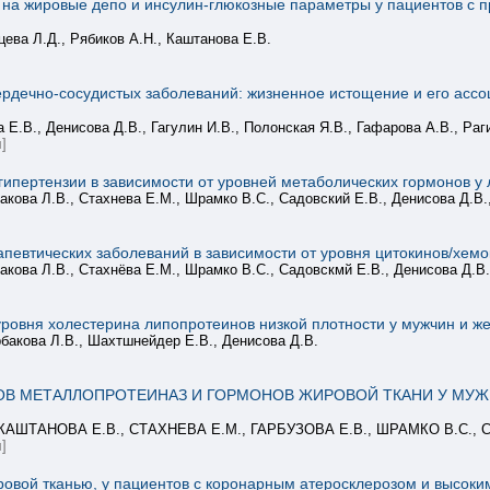
а жировые депо и инсулин-глюкозные параметры у пациентов с п
цева Л.Д., Рябиков А.Н., Каштанова Е.В.
рдечно-сосудистых заболеваний: жизненное истощение и его асс
 Е.В., Денисова Д.В., Гагулин И.В., Полонская Я.В., Гафарова А.В., Раг
]
ипертензии в зависимости от уровней метаболических гормонов у 
акова Л.В., Стахнева Е.М., Шрамко В.С., Садовский Е.В., Денисова Д.В.
певтических заболеваний в зависимости от уровня цитокинов/хемок
акова Л.В., Стахнёва Е.М., Шрамко В.С., Садовскмй Е.В., Денисова Д.В.
овня холестерина липопротеинов низкой плотности у мужчин и же
бакова Л.В., Шахтшнейдер Е.В., Денисова Д.В.
ОВ МЕТАЛЛОПРОТЕИНАЗ И ГОРМОНОВ ЖИРОВОЙ ТКАНИ У МУ
КАШТАНОВА Е.В., СТАХНЕВА Е.М., ГАРБУЗОВА Е.В., ШРАМКО В.С., 
]
ровой тканью, у пациентов с коронарным атеросклерозом и высок