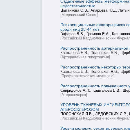
Отдаленные эффекты метформина н
недостаточностью
Цыганкова О.В., Апарцева Н.Е., Латын
[Медицинский Совет]
Психосоциальные факторы риска се
среди лиц 25-44 лет
Гафаров В.В., Громова Е.А., Каштанова
[Российский Кардиологический Журнал
Распространенность артериальной г
Каштанова Е.В., Полонская Я.В., Щерб
[Артериальная гипертензия]
Распространенность некоторых тера
Каштанова Е.В., Полонская Я.В., Щерб
[Профилактическая медицина]
Распространенность повышенного ур
Спиридонов А.Н., Каштанова Е.В., Щер
[Атеросклероз]
УРОВЕНЬ ТКАНЕВЫХ ИНГИБИТОР
АТЕРОСКЛЕРОЗОМ
ПОЛОНСКАЯ Я.В., ЛЕДОВСКИХ С.Р., 
[Российский Кардиологический Журнал
Уровни молекул, секретируемых жи