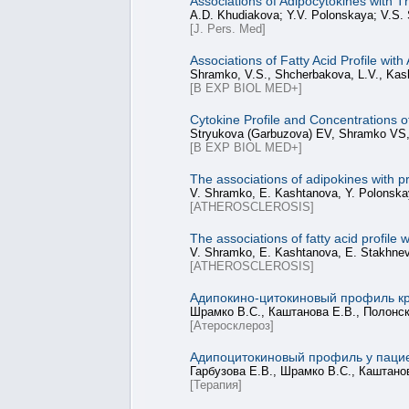
Associations of Adipocytokines with 
A.D. Khudiakova; Y.V. Polonskaya; V.S. 
[J. Pers. Med]
Associations of Fatty Acid Profile wit
Shramko, V.S., Shcherbakova, L.V., Kash
[B EXP BIOL MED+]
Cytokine Profile and Concentrations 
Stryukova (Garbuzova) EV, Shramko VS,
[B EXP BIOL MED+]
The associations of adipokines with p
V. Shramko, E. Kashtanova, Y. Polonskay
[ATHEROSCLEROSIS]
The associations of fatty acid profile 
V. Shramko, E. Kashtanova, E. Stakhneva
[ATHEROSCLEROSIS]
Адипокино-цитокиновый профиль кр
Шрамко В.С., Каштанова Е.В., Полонск
[Атеросклероз]
Адипоцитокиновый профиль у паци
Гарбузова Е.В., Шрамко В.С., Каштанов
[Терапия]