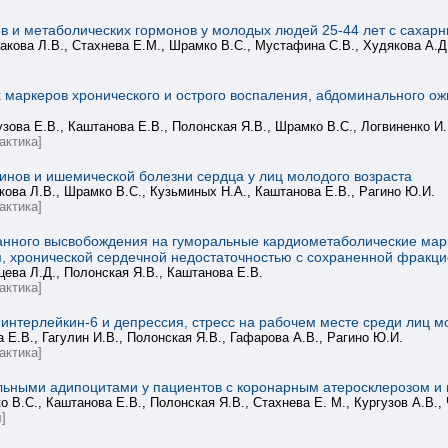
в и метаболических гормонов у молодых людей 25-44 лет с саха
акова Л.В., Стахнева Е.М., Шрамко В.С., Мустафина С.В., Худякова А.Д
 маркеров хронического и острого воспаления, абдоминального ож
зова Е.В., Каштанова Е.В., Полонская Я.В., Шрамко В.С., Логвиненко И.
актика]
нов и ишемической болезни сердца у лиц молодого возраста
кова Л.В., Шрамко В.С., Кузьминых Н.А., Каштанова Е.В., Рагино Ю.И.
актика]
нного высвобождения на гуморальные кардиометаболические мар
м, хронической сердечной недостаточностью с сохраненной фрак
цева Л.Д., Полонская Я.В., Каштанова Е.В.
актика]
нтерлейкин-6 и депрессия, стресс на рабочем месте среди лиц мо
 Е.В., Гагулин И.В., Полонская Я.В., Гафарова А.В., Рагино Ю.И.
актика]
ьными адипоцитами у пациентов с коронарным атеросклерозом и 
о В.С., Каштанова E.В., Полонская Я.В., Стахнева Е. М., Кургузов А.В.,
]