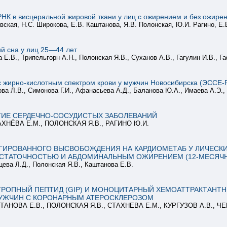
НК в висцеральной жировой ткани у лиц с ожирением и без ожире
овская, Н.С. Широкова, Е.В. Каштанова, Я.В. Полонская, Ю.И. Рагино, Е
й сна у лиц 25—44 лет
 Е.В., Трипельгорн А.Н., Полонская Я.В., Суханов А.В., Гагулин И.В., Г
с жирно-кислотным спектром крови у мужчин Новосибирска (ЭССЕ-
ва Л.В., Симонова Г.И., Афанасьева А.Д., Баланова Ю.А., Имаева А.Э.,
ТИЕ СЕРДЕЧНО-СОСУДИСТЫХ ЗАБОЛЕВАНИЙ
АХНЁВА Е.М., ПОЛОНСКАЯ Я.В., РАГИНО Ю.И.
ИРОВАННОГО ВЫСВОБОЖДЕНИЯ НА КАРДИОМЕТАБ У ЛИЧЕСКИЕ
СТАТОЧНОСТЬЮ И АБДОМИНАЛЬНЫМ ОЖИРЕНИЕМ (12-МЕСЯЧН
цева Л.Д., Полонская Я.В., Каштанова Е.В.
ОПНЫЙ ПЕПТИД (GIP) И МОНОЦИТАРНЫЙ ХЕМОАТТРАКТАНТНЫ
УЖЧИН С КОРОНАРНЫМ АТЕРОСКЛЕРОЗОМ
ТАНОВА Е.В., ПОЛОНСКАЯ Я.В., СТАХНЕВА Е.М., КУРГУЗОВ А.В., Ч