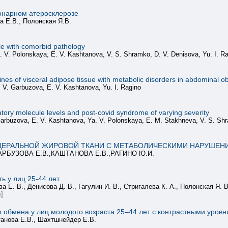
онарном атеросклерозе
а Е.В., Полонская Я.В.
le with comorbid pathology
. V. Polonskaya, E. V. Kashtanova, V. S. Shramko, D. V. Denisova, Yu. I. R
nes of visceral adipose tissue with metabolic disorders in abdominal ob
 V. Garbuzova, E. V. Kashtanova, Yu. I. Ragino
tory molecule levels and post-covid syndrome of varying severity
Garbuzova, E. V. Kashtanova, Ya. V. Polonskaya, E. M. Stakhneva, V. S. Shra
ЦЕРАЛЬНОЙ ЖИРОВОЙ ТКАНИ С МЕТАБОЛИЧЕСКИМИ НАРУШЕ
АРБУЗОВА Е.В.,КАШТАНОВА Е.В.,РАГИНО Ю.И.
ь у лиц 25-44 лет
а Е. В., Денисова Д. В., Гагулин И. В., Стригалева К. А., Полонская Я. В
]
о обмена у лиц молодого возраста 25–44 лет с контрастными уров
танова Е.В., Шахтшнейдер Е.В.