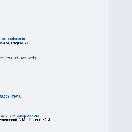
.
teriosclerosis
y AM, Ragino YI.
rteries and overweight
массы тела
инальным ожирением
ернявский А.М., Рагино Ю.И.