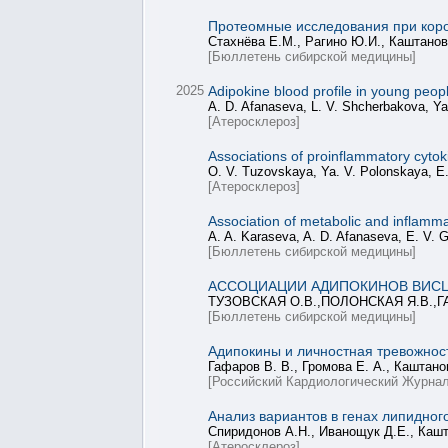
Протеомные исследования при кор
Стахнёва Е.М., Рагино Ю.И., Каштанов
[Бюллетень сибирской медицины]
2025
Adipokine blood profile in young peop
A. D. Afanaseva, L. V. Shcherbakova, Ya
[Атеросклероз]
Associations of proinflammatory cytoki
O. V. Tuzovskaya, Ya. V. Polonskaya, E.
[Атеросклероз]
Association of metabolic and inflamma
A. A. Karaseva, A. D. Afanaseva, E. V. 
[Бюллетень сибирской медицины]
АССОЦИАЦИИ АДИПОКИНОВ ВИС
ТУЗОВСКАЯ О.В.,ПОЛОНСКАЯ Я.В.,Г
[Бюллетень сибирской медицины]
Адипокины и личностная тревожност
Гафаров В. В., Громова Е. А., Каштанов
[Российский Кардиологический Журнал
Анализ вариантов в генах липидног
Спиридонов А.Н., Иванощук Д.Е., Каш
[Атеросклероз]