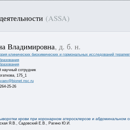
 деятельности
(ASSA)
на Владимировна
, д. б. н.
ория клинических биохимических и гормональных исследований терапев
бразования
бразования
 научный сотрудник
огаткова, 175_1
vaev@bionet.nsc.ru
 264-25-26
ыворотки крови при коронарном атеросклерозе и абдоминальном 
ская Я.В., Садовский Е.В., Рагино Ю.И.