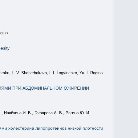
agino
esity
mko, L. V. Shcherbakova, I. I. Logvinenko, Yu. I. Ragino
НИЯМИ ПРИ АБДОМИНАЛЬНОМ ОЖИРЕНИИ
., Ивайкина И. В., Гафарова А. В., Рагино Ю. И.
нями холестерина липопротеинов низкой плотности