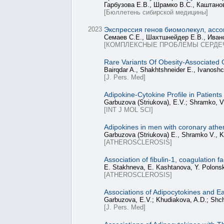
Гарбузова Е.В., Шрамко В.С., Каштанов
[Бюллетень сибирской медицины]
2023
Экспрессия генов биомолекул, ассо
Семаев С.Е., Шахтшнейдер Е.В., Ивано
[КОМПЛЕКСНЫЕ ПРОБЛЕМЫ СЕРДЕ
Rare Variants Of Obesity-Associated 
Bairqdar A., Shakhtshneider E., Ivanosh
[J. Pers. Med]
Adipokine-Cytokine Profile in Patient
Garbuzova (Striukova), E.V.; Shramko, V.
[INT J MOL SCI]
Adipokines in men with coronary athe
Garbuzova (Striukova) E., Shramko V., K
[ATHEROSCLEROSIS]
Association of fibulin-1, coagulation 
E. Stakhneva, E. Kashtanova, Y. Polonsk
[ATHEROSCLEROSIS]
Associations of Adipocytokines and E
Garbuzova, E.V.; Khudiakova, A.D.; Shch
[J. Pers. Med]