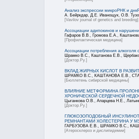
Анализ экспрессии микроРНК и днкР
А. Бейркдар, Д.Е. Иванощук, О.В. Туз
[Vavilov journal of genetics and breeding]
Ассоциации адипокинов и нарушени
Гафаров В.В., Громова Е.А., Каштанова
[Профилактическая медицина]
Ассоциации потребления алкоголя 
Шрамко В.С., Каштанова Е.В., Щербако
[Доктор.Ру.]
ВКЛАД ЖИРНЫХ КИСЛОТ В РАЗВИ
ШРАМКО В.С., КАШТАНОВА Е.В., СТ
[Бюллетень сибирской медицины]
ВЛИЯНИЕ МЕТФОРМИНА ПРОЛОНГ
ХРОНИЧЕСКОЙ СЕРДЕЧНОЙ НЕДО
Цыганкова О.В., Апарцева Н.Е., Латын
[Доктор.Ру.]
ГЛЮКОЗОПОДОБНЫЙ ИНСУЛИНОТР
РЕМНАНТАМИ ХОЛЕСТЕРИНА У М
ГАРБУЗОВА Е.В., ШРАМКО В.С., КАШ
[Атеросклероз и дислипидемии]