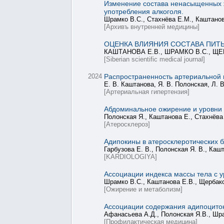
Изменение состава ненасыщенных ж
употребления алкоголя.
Шрамко В.С., Стахнёва Е.М., Каштанов
[Архивъ внутренней медицины]
ОЦЕНКА ВЛИЯНИЯ СОСТАВА ПИТ
КАШТАНОВА Е.В., ШРАМКО В.С., ЩЕ
[Siberian scientific medical journal]
2024
Распространенность артериальной г
Е. В. Каштанова, Я. В. Полонская, Л. 
[Артериальная гипертензия]
Абдоминальное ожирение и уровни 
Полонская Я., Каштанова Е., Стахнёва
[Атеросклероз]
Адипокины в атеросклеротических 
Гарбузова Е. В., Полонская Я. В., Каш
[KARDIOLOGIYA]
Ассоциации индекса массы тела с 
Шрамко В.С., Каштанова Е.В., Щербако
[Ожирение и метаболизм]
Ассоциации содержания адипоцито
Афанасьева А.Д., Полонская Я.В., Шра
[Профилактическая медицина]