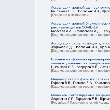
Ассоциации уровней адипоцитокино
Каштанова Е.В., Полонская Я.В., Щерб
[Ожирение и метаболизм]
Ассоциации уровней биохимических
реконвалесцентов COVID-19
Карасева А.А., Афанасьева А.Д., Гарбу
[Кардиоваскулярная терапия и профил
Ассоциации циркулирующих адипоки
Худякова А.Д., Полонская Я.В., Щерба
[Кардиоваскулярная терапия и профил
Влияние метформина пролонгирова
липидов у пациентов с предиабето
Цыганкова О.В., Апарцева Н.Е., Латын
[Кардиоваскулярная терапия и профил
Медиатор острой фазы воспаления и
Гафаров В.В., Громова Е.А., Каштанова
[Кардиоваскулярная терапия и профил
Молекулы, секретируемые висцерал
Ледовских С.Р., Гарбузова Е.В., Шрамк
[Российский Кардиологический Журнал