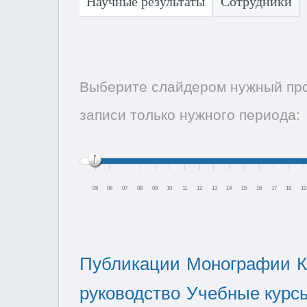
Научные результаты
Сотрудники
Выберите слайдером нужный про
записи только нужного периода:
05
06
07
08
09
10
11
12
13
14
15
16
17
18
19
Публикации
Монографии
К
руководство
Учебные курс