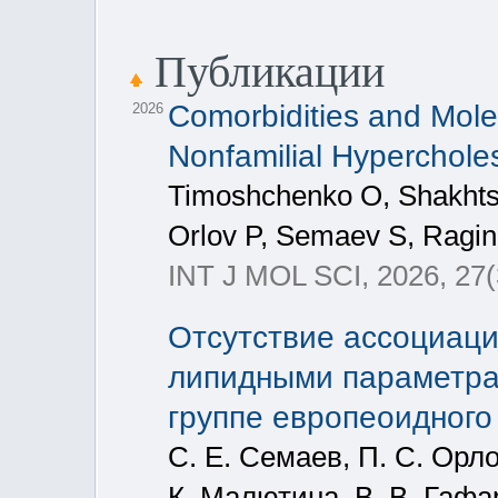
Публикации
Comorbidities and Molec
2026
Nonfamilial Hyperchole
Timoshchenko O, Shakhtsh
Orlov P, Semaev S, Ragin
INT J MOL SCI, 2026, 27(
Отсутствие ассоциаци
липидными параметра
группе европеоидного
С. Е. Семаев, П. С. Орло
К. Малютина, В. В. Гафа