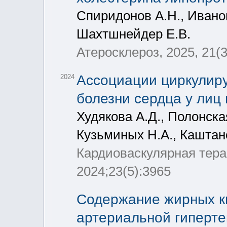
Спиридонов А.Н., Иванощ
Шахтшнейдер Е.В.
Атеросклероз, 2025, 21(3
Ассоциации циркулир
2024
болезни сердца у лиц
Худякова А.Д., Полонска
Кузьминых Н.А., Каштано
Кардиоваскулярная тера
2024;23(5):3965
Содержание жирных ки
артериальной гиперт