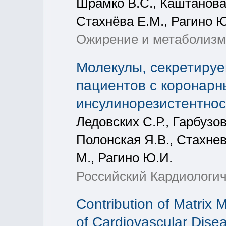
Шрамко В.С., Каштанова 
Стахнёва Е.М., Рагино 
Ожирение и метаболизм, 
Молекулы, секретиру
пациентов с коронарн
инсулинорезистентно
Ледовских С.Р., Гарбузов
Полонская Я.В., Стахнева
М., Рагино Ю.И.
Российский Кардиологич
Contribution of Matrix 
of Cardiovascular Dise