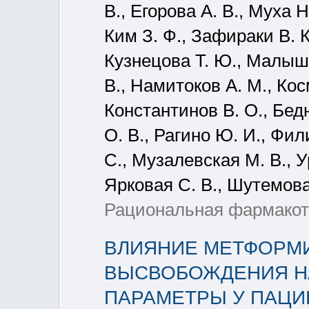
В., Егорова А. В., Муха Н
Ким З. Ф., Зафираки В. К
Кузнецова Т. Ю., Малыше
В., Намитоков А. М., Кос
Константинов В. О., Бед
О. В., Рагино Ю. И., Фил
С., Музалевская М. В., У
Ярковая С. В., Шутемова 
Рациональная фармакоте
ВЛИЯНИЕ МЕТФОРМ
ВЫСВОБОЖДЕНИЯ НА
ПАРАМЕТРЫ У ПАЦИ