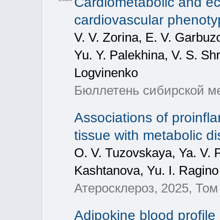
Cardiometabolic and ech
cardiovascular phenot
V. V. Zorina, E. V. Garbuz
Yu. Y. Palekhina, V. S. Sh
Logvinenko
Бюллетень сибирской ме
Associations of proinfl
tissue with metabolic d
O. V. Tuzovskaya, Ya. V. 
Kashtanova, Yu. I. Ragino
Атеросклероз, 2025, Том
Adipokine blood profile