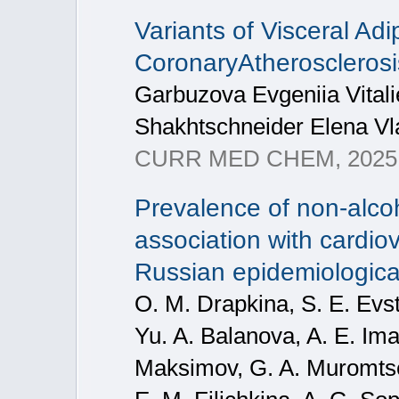
Variants of Visceral Ad
CoronaryAtherosclerosi
Garbuzova Evgeniia Vital
Shakhtschneider Elena Vl
CURR MED CHEM, 2025,
Prevalence of non-alcoho
association with cardiov
Russian epidemiological
O. M. Drapkina, S. E. Evst
Yu. A. Balanova, A. E. Ima
Maksimov, G. A. Muromtse