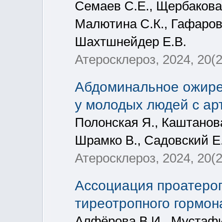
Семаев С.Е., Щербакова 
Малютина С.К., Гафаров 
Шахтшнейдер Е.В.
Атеросклероз, 2024, 20(2
Абдоминальное ожире
у молодых людей с ар
Полонская Я., Каштанова
Шрамко В., Садовский Е.
Атеросклероз, 2024, 20(2
Ассоциация проатерог
тиреотропного гормон
Алфёрова В.И., Мустафи