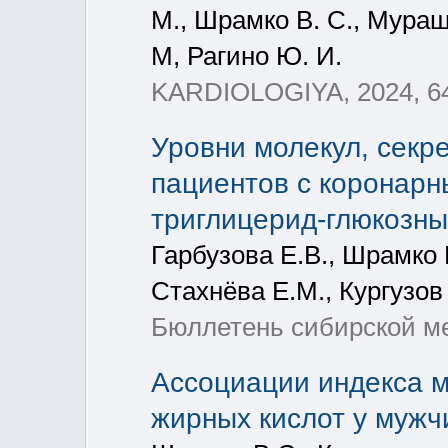
М., Шрамко В. С., Мурашо
М, Рагино Ю. И.
KARDIOLOGIYA, 2024, 64
Уровни молекул, секр
пациентов с коронарн
триглицерид-глюкозн
Гарбузова Е.В., Шрамко 
Стахнёва Е.М., Кургузов
Бюллетень сибирской ме
Ассоциации индекса м
жирных кислот у мужч