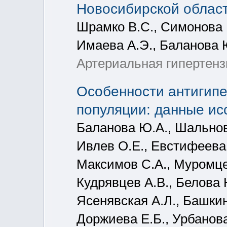
Новосибирской област
Шрамко В.С., Симонова Г
Имаева А.Э., Баланова 
Артериальная гипертензи
Особенности антигипе
популяции: данные и
Баланова Ю.А., Шальнова
Ивлев О.Е., Евстифеева 
Максимов С.А., Муромцев
Кудрявцев А.В., Белова 
Ясенявская А.Л., Башкин
Доржиева Е.Б., Урбанова