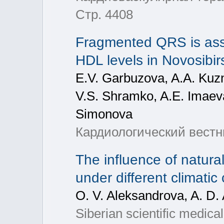
Стр. 4408
Fragmented QRS is ass
HDL levels in Novosibir
E.V. Garbuzova, A.A. Kuzn
V.S. Shramko, A.E. Imaev
Simonova
Кардиологический вестни
The influence of natural
under different climatic
O. V. Aleksandrova, A. D.
Siberian scientific medica