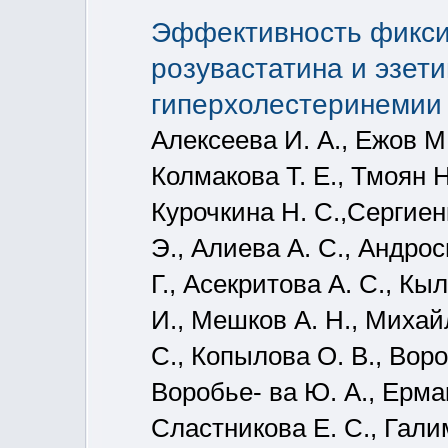
Эффективность фикси
розувастатина и эзет
гиперхолестеринемии
Алексеева И. А., Ежов М.
Колмакова Т. Е., Тмоян Н.
Курочкина Н. С.,Сергиенк
Э., Алиева А. С., Андрос
Г., Асекритова А. С., Кы
И., Мешков А. Н., Михай
С., Копылова О. В., Воро
Воробье- ва Ю. А., Ерма
Сластникова Е. С., Гали