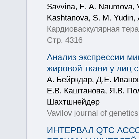
Savvina, E. A. Naumova, V.
Kashtanova, S. M. Yudin, 
Кардиоваскулярная терап
Стр. 4316
Анализ экспрессии ми
жировой ткани у лиц 
А. Бейркдар, Д.Е. Ивано
Е.В. Каштанова, Я.В. По
Шахтшнейдер
Vavilov journal of genetic
ИНТЕРВАЛ QTC АСС