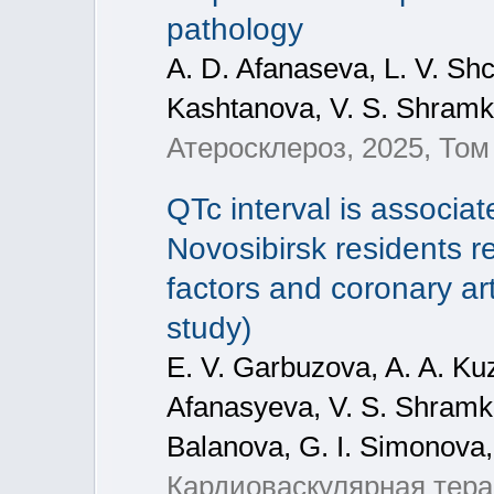
pathology
A. D. Afanaseva, L. V. Sh
Kashtanova, V. S. Shramko
Атеросклероз, 2025, Том
QTc interval is associat
Novosibirsk residents r
factors and coronary a
study)
E. V. Garbuzova, A. A. Kuz
Afanasyeva, V. S. Shramko
Balanova, G. I. Simonova
Кардиоваскулярная терап