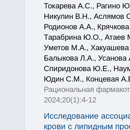
Токарева А.С., Рагино Ю.
Никулин В.Н., Аслямов О.
Родионов А.А., Крячков
Тарабрина Ю.О., Атаев М
Уметов М.А., Хакуашева 
Балыкова Л.А., Усанова 
Спиридонова Ю.Е., Наумо
Юдин С.М., Концевая А.
Рациональная фармакоте
2024;20(1):4-12
Исследование ассоциа
крови с липидным про