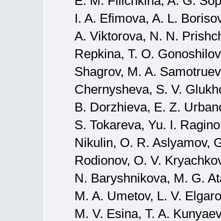
E. M. Filichkina, A. G. So
I. A. Efimova, A. L. Boris
A. Viktorova, N. N. Prishc
Repkina, T. O. Gonoshilova
Shagrov, M. A. Samotruev
Chernysheva, S. V. Glukhov
B. Dorzhieva, E. Z. Urban
S. Tokareva, Yu. I. Ragino
Nikulin, O. R. Aslyamov, G
Rodionov, O. V. Kryachkov
N. Baryshnikova, M. G. A
M. A. Umetov, L. V. Elgar
M. V. Esina, T. A. Kunyaev