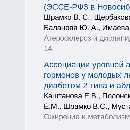
(ЭССЕ-РФ3 в Новосиб
Шрамко В. С., Щербакова 
Баланова Ю. А., Имаева 
Атеросклероз и дислипид
14.
Ассоциации уровней а
гормонов у молодых л
диабетом 2 типа и а
Каштанова Е.В., Полонск
Е.М., Шрамко В.С., Муст
Ожирение и метаболизм, 