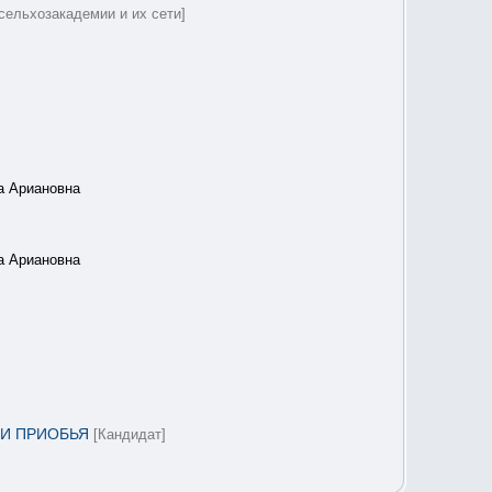
сельхозакадемии и их сети]
а Ариановна
а Ариановна
И ПРИОБЬЯ
[Кандидат]