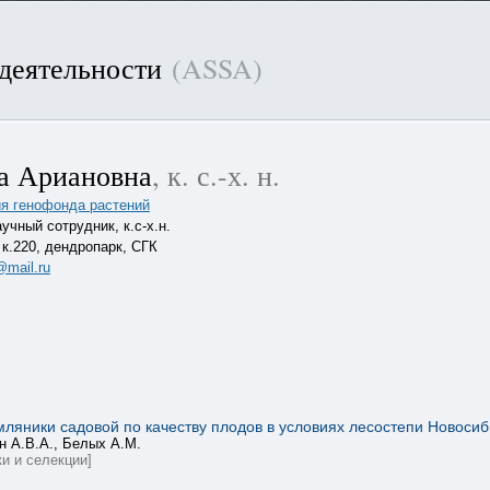
 деятельности
(ASSA)
а Ариановна
, к. с.-х. н.
я генофонда растений
учный сотрудник, к.с-х.н.
.220, дендропарк, СГК
@mail.ru
ляники садовой по качеству плодов в условиях лесостепи Новоси
н А.В.А., Белых А.М.
и и селекции]