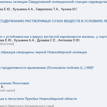
малины селекции Свердловской селекционной станции садоводства
а Е.Ю., Кузьмина А.А., Гавриленко Т.А., Чухина И.Г.
 СОДЕРЖАНИЮ РАСТВОРИМЫХ СУХИХ ВЕЩЕСТВ В УСЛОВИЯХ 
 с устойчивостью к вирусу кустистой карликовости малины, у сорт
ева Е.Ю., Кузьмина А.А., Дунаева С.Е., Антонова О.Ю.
Монголии]
д образцов смородины черной Новосибирской селекции
одуктивности крыжовника (Grossularia reclinata (L.) Mill)*
начения Яхонтовая
.К.
ной науки]
уши в лесостепи Приобья Новосибирской области
ного Никитского ботанического сада]