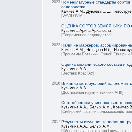
2023
Номенклатурные стандарты сортов 
садоводства
Камнев А.М., Дунаева С.Е., Невоструев
[VAVILOVIA]
ОЦЕНКА СОРТОВ ЗЕМЛЯНИКИ ПО
Кузьмина Арина Ариановна
[Современное садоводство]
2022
Наличие маркёров, ассоциированных
Камнев А.М., Яговцева Н.Д., Невостру
[Проблемы Ботаники Южной Сибири и 
Оценка механического состава яго
Кузьмина А.А.
[Вестник КрасГАУ]
2018
Влияние метеоусловий на элементы пр
Кузьмина А.А.
[Достижения науки и техники АПК]
Сорт облепихи универсального наз
Кузьмина А.А., Белых А.М., Креймер В
[Сибирский вестник сельскохозяйствен
2017
Результаты изучения генофонда гр
Кузьмина А.А., Белых А.М.
[Сборник научных трудов Государствен