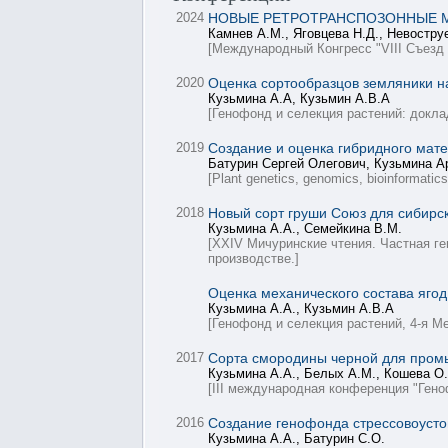
2024
НОВЫЕ РЕТРОТРАНСПОЗОННЫЕ М
Камнев А.М., Яговцева Н.Д., Невостру
[Международный Конгресс "VIII Съезд
2020
Оценка сортообразцов земляники н
Кузьмина А.А, Кузьмин А.В.А
[Генофонд и селекция растений: докл
2019
Создание и оценка гибридного мате
Батурин Сергей Олегович, Кузьмина А
[Plant genetics, genomics, bioinformatics,
2018
Новый сорт груши Союз для сибирс
Кузьмина А.А., Семейкина В.М.
[XXIV Мичуринские чтения. Частная ге
производстве.]
Оценка механического состава ягод
Кузьмина А.А., Кузьмин А.В.А
[Генофонд и селекция растений, 4-я 
2017
Сорта смородины черной для пром
Кузьмина А.А., Белых А.М., Кошева О.
[III международная конференция "Гено
2016
Создание генофонда стрессовоустой
Кузьмина А.А., Батурин С.О.