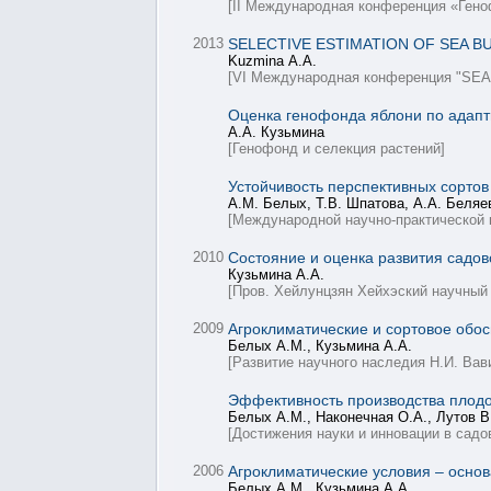
[II Международная конференция «Ген
2013
SELECTIVE ESTIMATION OF SEA 
Kuzmina А.А.
[VI Международная конференция "S
Оценка генофонда яблони по адап
А.А. Кузьмина
[Генофонд и селекция растений]
Устойчивость перспективных сорто
А.М. Белых, Т.В. Шпатова, А.А. Беляев
[Международной научно-практической
2010
Состояние и оценка развития садо
Кузьмина А.А.
[Пров. Хейлунцзян Хейхэский научный 
2009
Агроклиматические и сортовое обос
Белых А.М., Кузьмина А.А.
[Развитие научного наследия Н.И. Вав
Эффективность производства плодо
Белых А.М., Наконечная О.А., Лутов В
[Достижения науки и инновации в садов
2006
Агроклиматические условия – основ
Белых А.М., Кузьмина А.А.