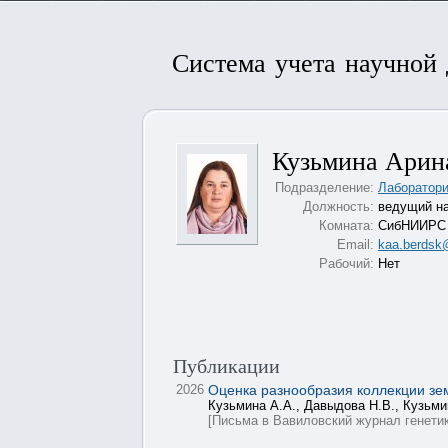
Система учета научной
Кузьмина Арин
Подразделение:
Лаборатори
Должность:
ведущий на
Комната:
СибНИИРС к
Email:
kaa.berdsk
Рабочий:
Нет
Публикации
2026
Оценка разнообразия коллекции зем
Кузьмина А.А., Давыдова Н.В., Кузьми
[Письма в Вавиловский журнал генетик