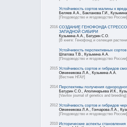
Устойчивость сортов малины к вред
Беляев А.А., Бакланова Г.И., Кузьмина
[Плодоводство и ягодоводство России
2016
СОЗДАНИЕ ГЕНОФОНДА СТРЕССОВ
ЗАПАДНОЙ СИБИРИ
Кузьмина А.А., Батурин С.О.
[В книге: Генофонд и селекция расте
Устойчивость перспективных сортов
Шпатова Т.В., Кузьмина А.А.
[Плодоводство и ягодоводство России
2015
Устойчивость сортов и гибридов см
Овчинникова Л.А., Кузьмина А.А.
[Вестник НГАУ]
2014
Перспективы получения однородного
Батурин С.О., Аполинарьева И.К., Куз
[Vavilov journal of genetics and breeding]
2012
Устойчивость сортов и гибридов че
Овчинникова Л.А., Гончарова Л.А., Куз
[Плодоводство и ягодоводство России
2010
Исторические аспекты становления