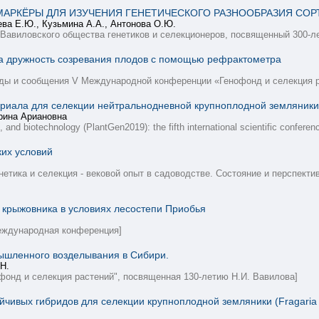
АРКЁРЫ ДЛЯ ИЗУЧЕНИЯ ГЕНЕТИЧЕСКОГО РАЗНООБРАЗИЯ СОР
ева Е.Ю., Кузьмина А.А., Антонова О.Ю.
 Вавиловского общества генетиков и селекционеров, посвященный 300-л
а дружность созревания плодов с помощью рефрактометра
ады и сообщения V Международной конференции «Генофонд и селекция р
риала для селекции нейтральнодневной крупноплодной земляники (
рина Ариановна
 and biotechnology (PlantGen2019): the fifth international scientific conferen
ких условий
нетика и селекция - вековой опыт в садоводстве. Состояние и перспекти
 крыжовника в условиях лесостепи Приобья
Международная конференция]
ышленного возделывания в Сибири.
Н.
фонд и селекция растений", посвященная 130-летию Н.И. Вавилова]
чивых гибридов для селекции крупноплодной земляники (Fragaria 