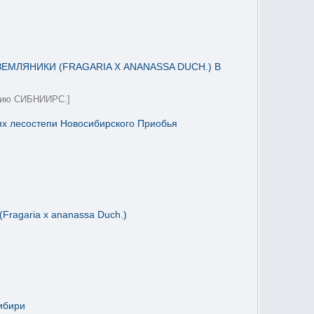
ЛЯНИКИ (FRAGARIA Х ANANASSA DUCH.) В
етию СИБНИИРС.]
ях лесостепи Новосибирского Приобья
ragaria x ananassa Duch.)
ибири