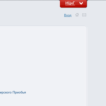
Вход
бирского Приобья