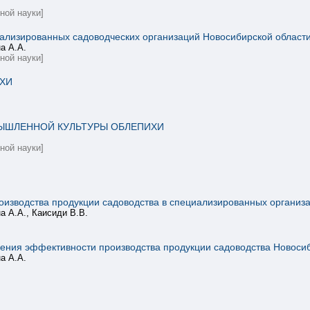
ной науки]
иализированных садоводческих организаций Новосибирской област
а А.А.
ной науки]
ХИ
ЫШЛЕННОЙ КУЛЬТУРЫ ОБЛЕПИХИ
ной науки]
изводства продукции садоводства в специализированных организ
а А.А., Каисиди В.В.
ения эффективности производства продукции садоводства Новоси
а А.А.