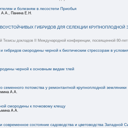
ителям и болезням в лесостепи Приобья
 А.А., Панина Е.Н.
]
ОУСТОЙЧИВЫХ ГИБРИДОВ ДЛЯ СЕЛЕКЦИИ КРУПНОПЛОДНОЙ ЗЕМ
ний Тезисы докладов II Международной конференции, посвященной 80-л
 и гибридов смородины черной к биотическим стрессорам в услови
]
ородины черной к основным видам тлей
 семенного потомства у ремонтантной крупноплодной земляники (F
ьмина А.А.
рной смородины к почковому клещу
ьмина А.А.
]
 и современное состояние садоводства и цветоводства Западной С