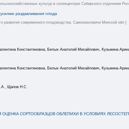
ельскохозяйственных культур в селекцентрах Сибирского отделения Рос
 усилию раздавливания плода
го развития современного плодоводства. Самохваловичи Минской обл.]
алентина Константиновна, Белых Анатолий Михайлович, Кузьмина Арин
алентина Константиновна, Белых Анатолий Михайлович, Кузьмина Арин
.А., Щапов Н.С.
 ОЦЕНКА СОРТООБРАЗЦОВ ОБЛЕПИХИ В УСЛОВИЯХ ЛЕСОСТЕП