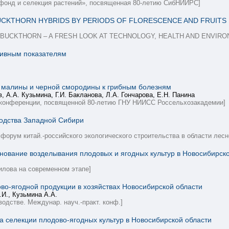
офонд и селекция растений», посвященная 80-летию СибНИИРС]
BUCKTHORN HYBRIDS BY PERIODS OF FLORESCENCE AND FRUITS 
EABUCKTHORN – A FRESH LOOK AT TECHNOLOGY, HEALTH AND ENVIRONME
тивным показателям
в малины и черной смородины к грибным болезням
, А.А. Кузьмина, Г.И. Бакланова, Л.А. Гончарова, Е.Н. Панина
 конференции, посвященной 80-летию ГНУ НИИСС Россельхозакадемии]
водства Западной Сибири
форум китай.-российского экологического строительства в области лесн
нование возделывания плодовых и ягодных культур в Новосибирск
илова на современном этапе]
во-ягодной продукции в хозяйствах Новосибирской области
.И., Кузьмина А.А.
одстве. Междунар. науч.-практ. конф.]
а селекции плодово-ягодных культур в Новосибирской области