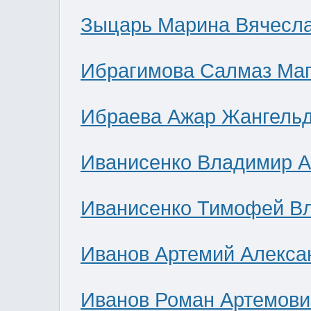
Зыцарь Марина Вячесл
Ибрагимова Салмаз Ма
Ибраева Ажар Жангель
Иванисенко Владимир А
Иванисенко Тимофей В
Иванов Артемий Алекса
Иванов Роман Артемови