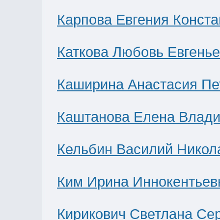
Карпова Евгения Конст
Каткова Любовь Евгень
Каширина Анастасия Пе
Каштанова Елена Влад
Кельбин Василий Никол
Ким Ирина Иннокентьев
Кирикович Светлана Се