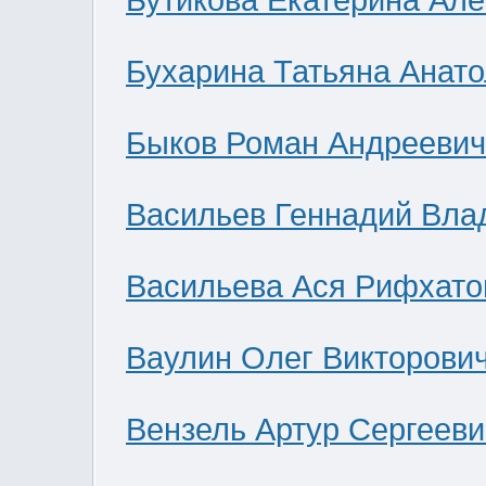
Бутикова Екатерина Ал
Бухарина Татьяна Анат
Быков Роман Андреевич
Васильев Геннадий Вла
Васильева Ася Рифхато
Ваулин Олег Викторови
Вензель Артур Сергееви