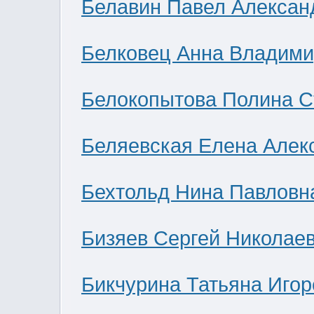
Белавин Павел Алексан
Белковец Анна Владими
Белокопытова Полина С
Беляевская Елена Алек
Бехтольд Нина Павловн
Бизяев Сергей Николае
Бикчурина Татьяна Игор