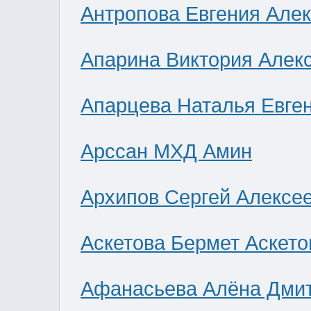
Антропова Евгения Але
Апарина Виктория Алек
Апарцева Наталья Евге
Арссан МХД Амин
Архипов Сергей Алексе
Аскетова Бермет Аскето
Афанасьева Алёна Дми