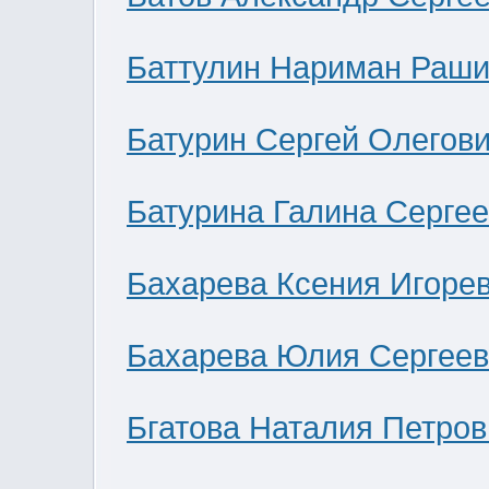
Баттулин Нариман Раши
Батурин Сергей Олегов
Батурина Галина Серге
Бахарева Ксения Игоре
Бахарева Юлия Сергее
Бгатова Наталия Петров