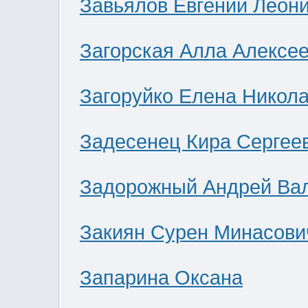
Завьялов Евгений Леон
Загорская Алла Алексе
Загоруйко Елена Никол
Задесенец Кира Сергее
Задорожный Андрей Ва
Закиян Сурен Минасови
Запарина Оксана