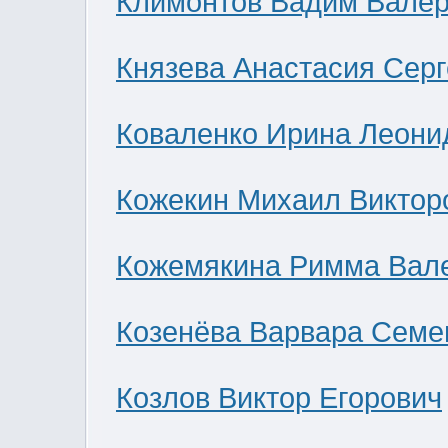
Климонтов Вадим Валер
Князева Анастасия Сер
Коваленко Ирина Леони
Кожекин Михаил Виктор
Кожемякина Римма Вал
Козенёва Варвара Семе
Козлов Виктор Егорович