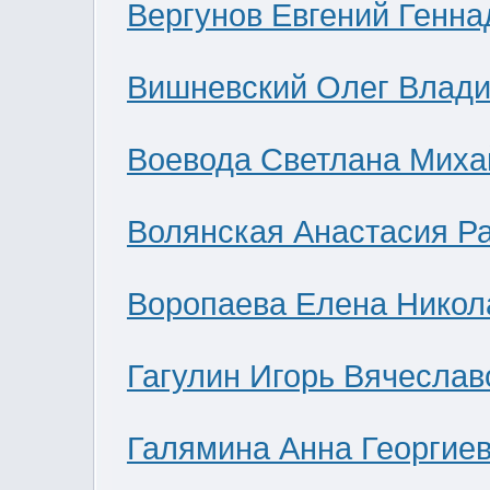
Вергунов Евгений Генна
Вишневский Олег Влад
Воевода Светлана Миха
Волянская Анастасия Р
Воропаева Елена Никол
Гагулин Игорь Вячеслав
Галямина Анна Георгие