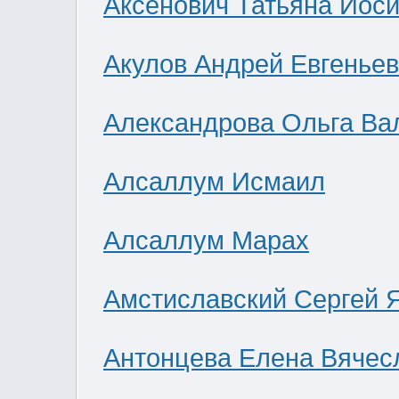
Аксенович Татьяна Иос
Акулов Андрей Евгенье
Александрова Ольга Ва
Алсаллум Исмаил
Алсаллум Марах
Амстиславский Сергей 
Антонцева Елена Вячес