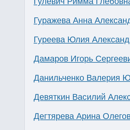
Гулевич Римма Глебовн
Гуражева Анна Алексан
Гуреева Юлия Александ
Дамаров Игорь Сергеев
Данильченко Валерия 
Девяткин Василий Алек
Дегтярева Арина Олего