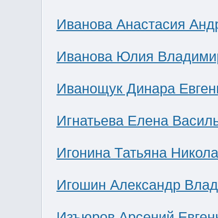
Иванова Анастасия Анд
Иванова Юлия Владими
Иванощук Динара Евген
Игнатьева Елена Васил
Игонина Татьяна Никол
Игошин Александр Вла
Изъюров Арсений Евген