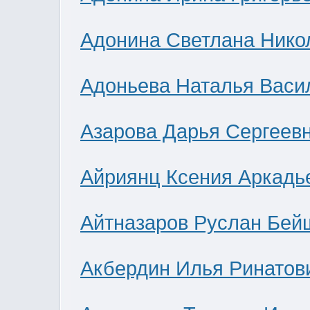
Адонина Светлана Нико
Адоньева Наталья Васи
Азарова Дарья Сергеев
Айриянц Ксения Аркадь
Айтназаров Руслан Бей
Акбердин Илья Ринатов