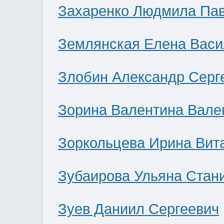
Захаренко Людмила Па
Землянская Елена Васи
Злобин Александр Серг
Зорина Валентина Вале
Зоркольцева Ирина Вит
Зубаирова Ульяна Стан
Зуев Даниил Сергеевич