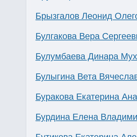
Брызгалов Леонид Олег
Булгакова Вера Сергеев
Булумбаева Динара Мух
Булыгина Вета Вячесла
Буракова Екатерина Ан
Бурдина Елена Владим