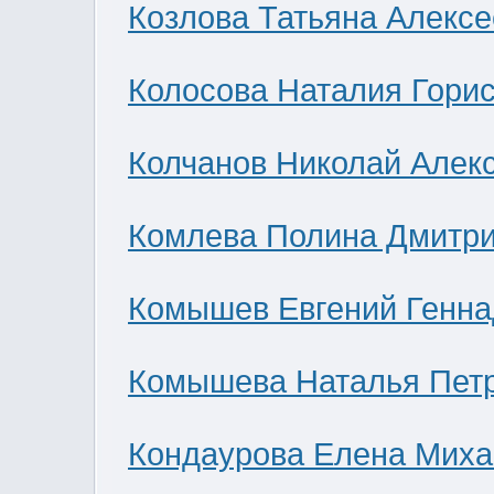
Козлова Татьяна Алекс
Колосова Наталия Гори
Колчанов Николай Алек
Комлева Полина Дмитр
Комышев Евгений Генна
Комышева Наталья Пет
Кондаурова Елена Мих