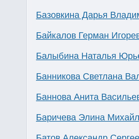
Базовкина Дарья Влади
Байкалов Герман Игоре
Балыбина Наталья Юрь
Банникова Светлана Ва
Баннова Анита Василье
Баричева Элина Михай
Батов Александр Серге