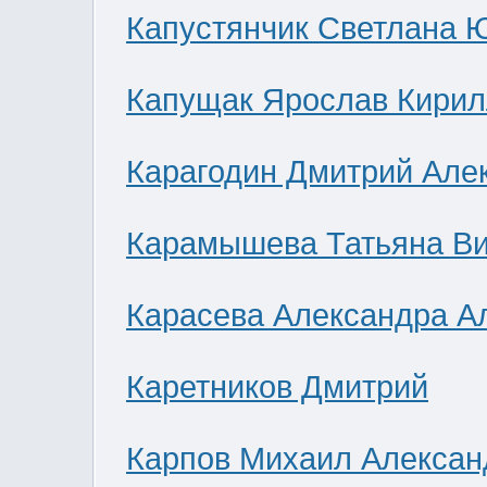
Капустянчик Светлана 
Капущак Ярослав Кирил
Карагодин Дмитрий Але
Карамышева Татьяна В
Карасева Александра А
Каретников Дмитрий
Карпов Михаил Алексан