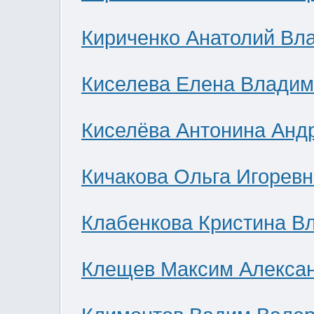
Кириченко Анатолий Вл
Киселева Елена Влади
Киселёва Антонина Анд
Кичакова Ольга Игоревн
Клабенкова Кристина В
Клещев Максим Алекса