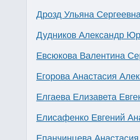
Дрозд Ульяна Сергеевн
Дудников Александр Юр
Евсюкова Валентина Се
Егорова Анастасия Але
Елгаева Елизавета Евге
Елисафенко Евгений Ан
Епанчинцева Анастасия