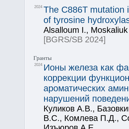
2024
The C886T mutation i
of tyrosine hydroxylas
Alsalloum I., Moskaliuk 
[BGRS/SB 2024]
Гранты
2024
Ионы железа как ф
коррекции функцион
ароматических амин
нарушений поведен
Куликов А.В., Базовки
В.С., Комлева П.Д., С
Изъюров А.Е.