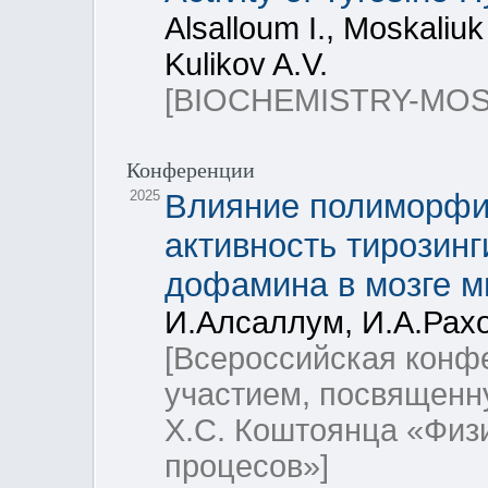
Alsalloum I., Moskaliuk
Kulikov A.V.
[BIOCHEMISTRY-MO
Конференции
2025
Влияние полиморфиз
активность тирозин
дофамина в мозге 
И.Алсаллум, И.А.Рахо
[Всероссийская кон
участием, посвященн
Х.С. Коштоянца «Физ
процесов»]