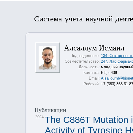
Система учета научной деят
Алсаллум Исмаил
Подразделение:
134. Сектор пост
Совместительство:
247. Лаб.фармак
Должность:
младший научный
Комната:
ВЦ к.439
Email:
AlsalloumI@bionet
Рабочий:
+7 (383) 363-61-8
Публикации
2024
The C886T Mutation 
Activity of Tyrosine 