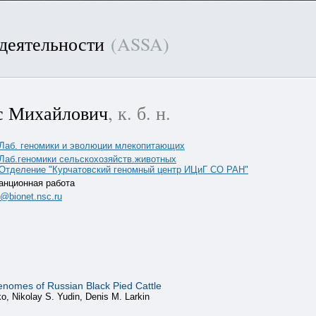
 деятельности
(ASSA)
с Михайлович
, к. б. н.
 Лаб. геномики и эволюции млекопитающих
 Лаб.геномики сельскохозяйств.животных
 Отделение "Курчатовский геномный центр ИЦиГ СО РАН"
анционная работа
n@bionet.nsc.ru
Genomes of Russian Black Pied Cattle
o, Nikolay S. Yudin, Denis M. Larkin