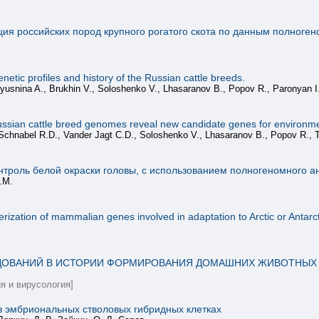
ия российских пород крупного рогатого скота по данным полноге
tic profiles and history of the Russian cattle breeds.
lyusnina A., Brukhin V., Soloshenko V., Lhasaranov B., Popov R., Paronyan 
 Russian cattle breed genomes reveal new candidate genes for environme
Schnabel R.D., Vander Jagt C.D., Soloshenko V., Lhasaranov B., Popov R., Ta
нтроль белой окраски головы, с использованием полногеномного а
.М.
ization of mammalian genes involved in adaptation to Arctic or Antarc
ДОВАНИЙ В ИСТОРИИ ФОРМИРОВАНИЯ ДОМАШНИХ ЖИВОТНЫХ
я и вирусология]
в эмбриональных стволовых гибридных клетках