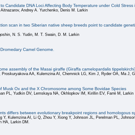
 Candidate DNA Loci Affecting Body Temperature under Cold Stress in
 Aitnazarov, Andrey A. Yurchenko, Denis M. Larkin
ion scan in two Siberian native sheep breeds point to candidate geneti
oshin, N. S. Yudin, M. T. Swain, D. M. Larkin
e Dromedary Camel Genome.
e assembly of the Masai giraffe (Giraffa camelopardalis tippelskirchi
s J, Proskuryakova AA, Kulemzina AI, Chemnick LG, Kim J, Ryder OA, Ma J, 
f Musk Ox and the X Chromosome among Some Bovidae Species
an PL, Yudkin DV, Lemskaya NA, Okhlopkov IM, Kirillin EV, Farré M, Larkin
ants differs between evolutionary breakpoint regions and homologous s
g Y, Kulemzina AI, Li Q, Zhou Y, Xiong Y, Johnson JL, Perelman PL, Johns
n HA, Larkin DM.