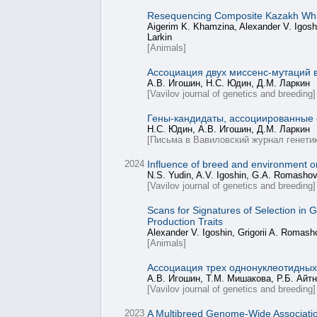
Resequencing Composite Kazakh Whiteh
Aigerim K. Khamzina, Alexander V. Igos
Larkin
[Animals]
Ассоциация двух миссенс-мутаций в
А.В. Игошин, Н.С. Юдин, Д.М. Ларкин
[Vavilov journal of genetics and breeding]
Гены-кандидаты, ассоциированные с
Н.С. Юдин, А.В. Игошин, Д.М. Ларкин
[Письма в Вавиловский журнал генетик
2024
Influence of breed and environment on
N.S. Yudin, A.V. Igoshin, G.A. Romashov
[Vavilov journal of genetics and breeding]
Scans for Signatures of Selection i
Production Traits
Alexander V. Igoshin, Grigorii A. Romash
[Animals]
Ассоциация трех однонуклеотидных
А.В. Игошин, Т.М. Мишакова, Р.Б. Айт
[Vavilov journal of genetics and breeding]
2023
A Multibreed Genome-Wide Associatio