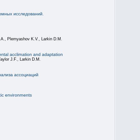
номных исследований.
I.A., Plemyashov K.V., Larkin D.M.
ntal acclimation and adaptation
ylor J.F., Larkin D.M.
нализа ассоциаций
tic environments