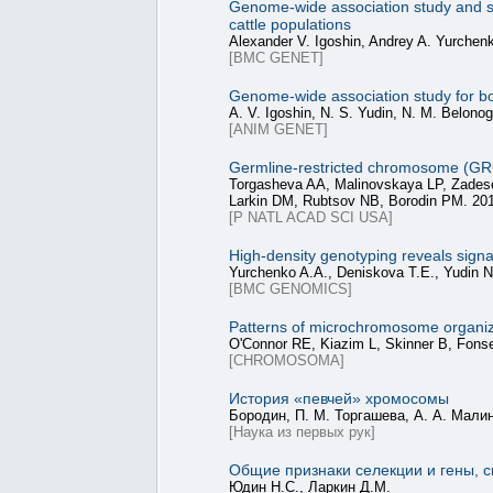
Genome-wide association study and sca
cattle populations
Alexander V. Igoshin, Andrey A. Yurchen
[BMC GENET]
Genome‐wide association study for bod
A. V. Igoshin, N. S. Yudin, N. M. Belono
[ANIM GENET]
Germline-restricted chromosome (GR
Torgasheva AA, Malinovskaya LP, Zadese
Larkin DM, Rubtsov NB, Borodin PM. 201
[P NATL ACAD SCI USA]
High-density genotyping reveals signat
Yurchenko A.A., Deniskova T.E., Yudin N
[BMC GENOMICS]
Patterns of microchromosome organiza
O'Connor RE, Kiazim L, Skinner B, Fonse
[CHROMOSOMA]
История «певчей» хромосомы
Бородин, П. М. Торгашева, А. А. Малино
[Наука из первых рук]
Общие признаки селекции и гены, с
Юдин Н.С., Ларкин Д.М.