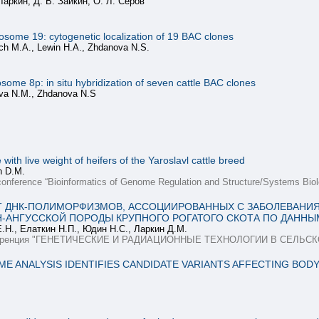
Ларкин, Д. В. Зайкин, О. Л. Серов
some 19: cytogenetic localization of 19 BAC clones
ich M.A., Lewin H.A., Zhdanova N.S.
me 8p: in situ hybridization of seven cattle BAC clones
ova N.M., Zhdanova N.S
ith live weight of heifers of the Yaroslavl cattle breed
in D.M.
conference “Bioinformatics of Genome Regulation and Structure/Systems Biol
Т ДНК-ПОЛИМОРФИЗМОВ, АССОЦИИРОВАННЫХ С ЗАБОЛЕВАНИ
ИН-АНГУССКОЙ ПОРОДЫ КРУПНОГО РОГАТОГО СКОТА ПО ДАН
.Н., Елаткин Н.П., Юдин Н.С., Ларкин Д.М.
онференция "ГЕНЕТИЧЕСКИЕ И РАДИАЦИОННЫЕ ТЕХНОЛОГИИ В СЕЛЬС
E ANALYSIS IDENTIFIES CANDIDATE VARIANTS AFFECTING BOD