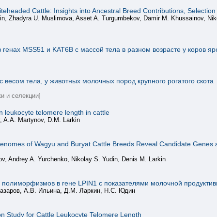
eaded Cattle: Insights into Ancestral Breed Contributions, Selection
hin, Zhadyra U. Muslimova, Asset A. Turgumbekov, Damir M. Khussainov, Nik
 генах MSS51 и KAT6B с массой тела в разном возрасте у коров я
 весом тела, у животных молочных пород крупного рогатого скота
и и селекции]
 leukocyte telomere length in cattle
, A.A. Martynov, D.M. Larkin
n Genomes of Wagyu and Buryat Cattle Breeds Reveal Candidate Genes 
ov, Andrey A. Yurchenko, Nikolay S. Yudin, Denis M. Larkin
 полиморфизмов в гене LPIN1 с показателями молочной продуктив
назаров, А.В. Ильина, Д.М. Ларкин, Н.С. Юдин
n Study for Cattle Leukocyte Telomere Length