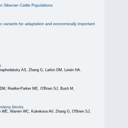
 Siberian Cattle Populations
c variants for adaptation and economically important
).
Graphodatsky AS, Zhang G, Larkin DM, Lewin HA.
 DM, Roelke-Parker ME, O'Brien SJ, Bush M,
ynteny blocks
on WE, Warren WC, Kukekova AV, Zhang G, O'Brien SJ,