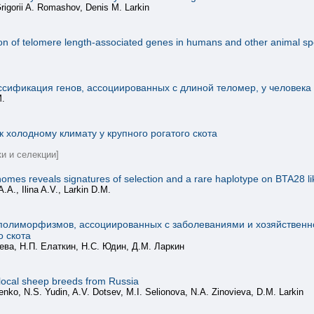
Grigorii A. Romashov, Denis M. Larkin
tion of telomere length-associated genes in humans and other animal sp
сификация генов, ассоциированных с длиной теломер, у человека 
М.
холодному климату у крупного рогатого скота
и и селекции]
omes reveals signatures of selection and a rare haplotype on BTA28 li
.A., Ilina A.V., Larkin D.M.
полиморфизмов, ассоциированных с заболеваниями и хозяйственно
о скота
ева, Н.П. Елаткин, Н.C. Юдин, Д.M. Ларкин
local sheep breeds from Russia
enko, N.S. Yudin, A.V. Dotsev, M.I. Selionova, N.A. Zinovieva, D.M. Larkin