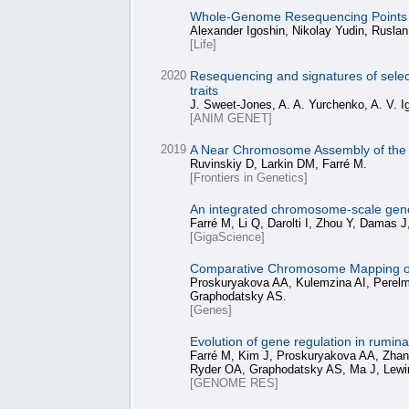
Whole-Genome Resequencing Points to
Alexander Igoshin, Nikolay Yudin, Ruslan
[Life]
2020
Resequencing and signatures of select
traits
J. Sweet‐Jones, A. A. Yurchenko, A. V. Ig
[ANIM GENET]
2019
A Near Chromosome Assembly of th
Ruvinskiy D, Larkin DM, Farré M.
[Frontiers in Genetics]
An integrated chromosome-scale genom
Farré M, Li Q, Darolti I, Zhou Y, Dama
[GigaScience]
Comparative Chromosome Mapping o
Proskuryakova AA, Kulemzina AI, Perelm
Graphodatsky AS.
[Genes]
Evolution of gene regulation in rumin
Farré M, Kim J, Proskuryakova AA, Zhan
Ryder OA, Graphodatsky AS, Ma J, Lewi
[GENOME RES]