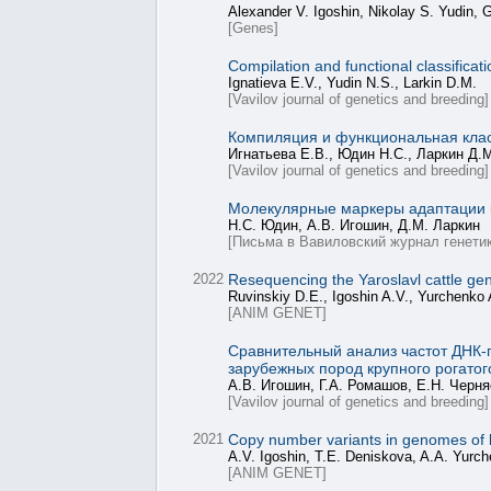
Alexander V. Igoshin, Nikolay S. Yudin, 
[Genes]
Compilation and functional classifica
Ignatieva E.V., Yudin N.S., Larkin D.M.
[Vavilov journal of genetics and breeding]
Компиляция и функциональная клас
Игнатьева Е.В., Юдин Н.С., Ларкин Д.
[Vavilov journal of genetics and breeding]
Молекулярные маркеры адаптации к 
Н.С. Юдин, А.В. Игошин, Д.М. Ларкин
[Письма в Вавиловский журнал генетик
2022
Resequencing the Yaroslavl cattle gen
Ruvinskiy D.E., Igoshin A.V., Yurchenko A
[ANIM GENET]
Сравнительный анализ частот ДНК-
зарубежных пород крупного рогатог
А.В. Игошин, Г.А. Ромашов, Е.Н. Черня
[Vavilov journal of genetics and breeding]
2021
Copy number variants in genomes of 
A.V. Igoshin, T.E. Deniskova, A.A. Yurch
[ANIM GENET]