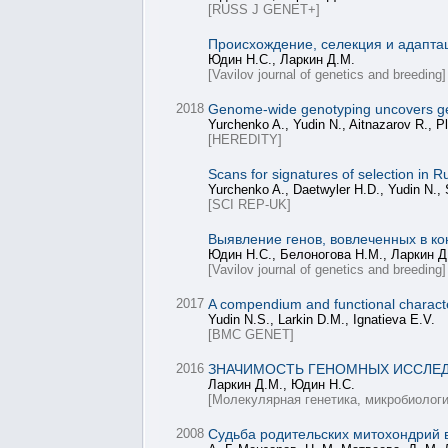
[RUSS J GENET+]
Происхождение, селекция и адаптац
Юдин Н.С., Ларкин Д.М.
[Vavilov journal of genetics and breeding]
2018
Genome-wide genotyping uncovers gene
Yurchenko A., Yudin N., Aitnazarov R., P
[HEREDITY]
Scans for signatures of selection in
Yurchenko A., Daetwyler H.D., Yudin N., 
[SCI REP-UK]
Выявление генов, вовлеченных в ко
Юдин Н.С., Белоногова Н.М., Ларкин Д
[Vavilov journal of genetics and breeding]
2017
A compendium and functional character
Yudin N.S., Larkin D.M., Ignatieva E.V.
[BMC GENET]
2016
ЗНАЧИМОСТЬ ГЕНОМНЫХ ИССЛЕ
Ларкин Д.М., Юдин Н.С.
[Молекулярная генетика, микробиологи
2008
Судьба родительских митохондрий 