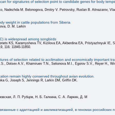
n for signatures of selection point to candidate genes for body tempe
ko, Nadezhda M. Belonogova, Dmitry V. Petrovsky, Ruslan B. Aitnazarov, Vlad
y weight in cattle populations from Siberia
gova, D. M. Larkin
C) is widespread among songbirds
nets KS, Karamysheva TV, Kizilova EA, Akberdina EA, Pristyazhnyuk IE, Shn
9, 116: 11845-11850.
ures of selection related to acclimation and economically important tra
.S., Dotsev A.V., Khamiruev T.N., Selionova M.I., Egorov S.V., Reyer H., W
tion remain highly conserved throughout avian evolution.
ka G, Joseph S, Jennings R, Larkin DM, Griffin DK.
вская, Л. П. Рубцов, Н. Б. Галкина, С. А. Ларкин, Д. М
вязанные с адаптацией и акклиматизацией, в геномах российских по