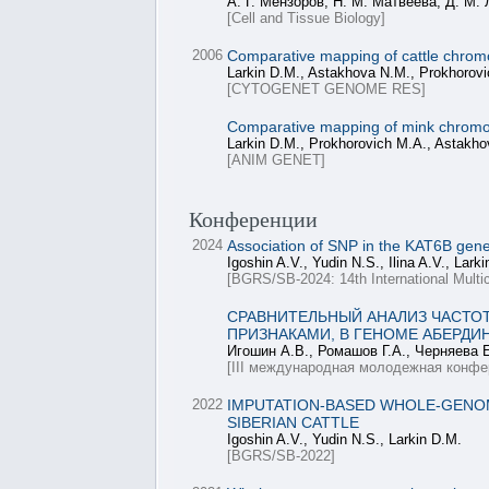
А. Г. Мензоров, Н. М. Матвеева, Д. М. 
[Cell and Tissue Biology]
2006
Comparative mapping of cattle chromo
Larkin D.M., Astakhova N.M., Prokhorov
[CYTOGENET GENOME RES]
Comparative mapping of mink chromoso
Larkin D.M., Prokhorovich M.A., Astakh
[ANIM GENET]
Конференции
2024
Association of SNP in the KAT6B gene w
Igoshin A.V., Yudin N.S., Ilina A.V., Lark
[BGRS/SB-2024: 14th International Multi
СРАВНИТЕЛЬНЫЙ АНАЛИЗ ЧАСТО
ПРИЗНАКАМИ, В ГЕНОМЕ АБЕРД
Игошин А.В., Ромашов Г.А., Черняева Е
[III международная молодежная к
2022
IMPUTATION-BASED WHOLE-GENOM
SIBERIAN CATTLE
Igoshin A.V., Yudin N.S., Larkin D.M.
[BGRS/SB-2022]