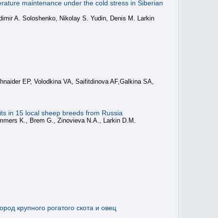
rature maintenance under the cold stress in Siberian
imir A. Soloshenko, Nikolay S. Yudin, Denis M. Larkin
aider EP, Volodkina VA, Saifitdinova AF,Galkina SA,
its in 15 local sheep breeds from Russia
immers K., Brem G., Zinovieva N.A., Larkin D.M.
род крупного рогатого скота и овец