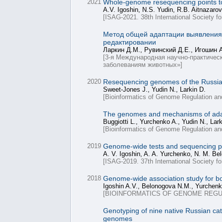
2021
Whole-genome resequencing points to 
A.V. Igoshin, N.S. Yudin, R.B. Aitnazaro
[ISAG-2021. 38th International Society f
Метод общей адаптации выявления 
редактировании
Ларкин Д.М., Рувинский Д.Е., Игошин А
[3-я Международная научно-практическ
заболеваниям животных»]
2020
Resequencing genomes of the Russia
Sweet-Jones J., Yudin N., Larkin D.
[Bioinformatics of Genome Regulation a
The genomes and mechanisms of adapta
Buggiotti L., Yurchenko A., Yudin N., Lark
[Bioinformatics of Genome Regulation a
2019
Genome-wide tests and sequencing poi
A. V. Igoshin, A. A. Yurchenko, N. M. Be
[ISAG-2019. 37th International Society f
2018
Genome-wide association study for bo
Igoshin A.V., Belonogova N.M., Yurchenk
[BIOINFORMATICS OF GENOME REGU
Genotyping of nine native Russian cat
genomes