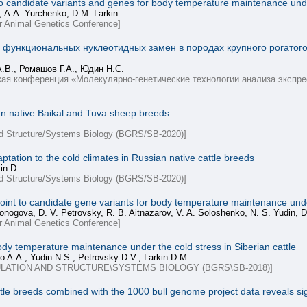
candidate variants and genes for body temperature maintenance under 
v, A.A. Yurchenko, D.M. Larkin
or Animal Genetics Conference]
функциональных нуклеотидных замен в породах крупного рогатого 
.В., Ромашов Г.А., Юдин Н.С.
ая конференция «Молекулярно-генетические технологии анализа экспрес
n native Baikal and Tuva sheep breeds
nd Structure/Systems Biology (BGRS/SB-2020)]
tion to the cold climates in Russian native cattle breeds
in D.
nd Structure/Systems Biology (BGRS/SB-2020)]
nt to candidate gene variants for body temperature maintenance under 
lonogova, D. V. Petrovsky, R. B. Aitnazarov, V. A. Soloshenko, N. S. Yudin, D
or Animal Genetics Conference]
dy temperature maintenance under the cold stress in Siberian cattle
o A.A., Yudin N.S., Petrovsky D.V., Larkin D.M.
LATION AND STRUCTURE\SYSTEMS BIOLOGY (BGRS\SB-2018)]
tle breeds combined with the 1000 bull genome project data reveals sig