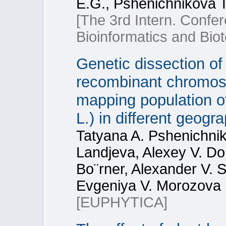
E.G., Pshenichnikova T
[The 3rd Intern. Confe
Bioinformatics and Bio
Genetic dissection of 
recombinant chromoso
mapping population o
L.) in different geogr
Tatyana A. Pshenichnik
Landjeva, Alexey V. D
Bo¨rner, Alexander V. 
Evgeniya V. Morozova
[EUPHYTICA]