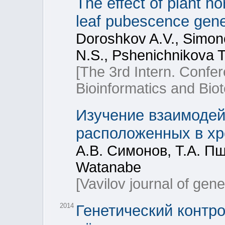
The effect of plant h
leaf pubescence gene
Doroshkov A.V., Simon
N.S., Pshenichnikova T
[The 3rd Intern. Confe
Bioinformatics and Bio
Изучение взаимодей
расположенных в х
А.В. Симонов, Т.А. П
Watanabe
[Vavilov journal of gen
2014
Генетический контр