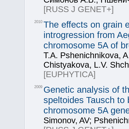
[RUSS J GENET+]
2010
The effects on grain 
introgression from Ae
chromosome 5A of br
T.A. Pshenichnikova, A
Chistyakova, L.V. Shc
[EUPHYTICA]
2009
Genetic analysis of th
speltoides Tausch to
chromosome 5A gen
Simonov, AV; Pshenichn