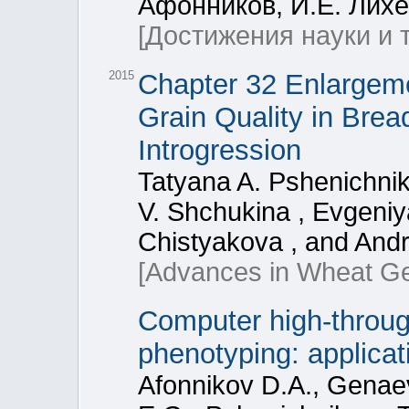
Афонников, И.Е. Лихе
[Достижения науки и 
2015
Chapter 32 Enlargemen
Grain Quality in Bre
Introgression
Tatyana A. Pshenichnik
V. Shchukina , Evgeniy
Chistyakova , and And
[Advances in Wheat Ge
Computer high-throu
phenotyping: applicat
Afonnikov D.A., Genae