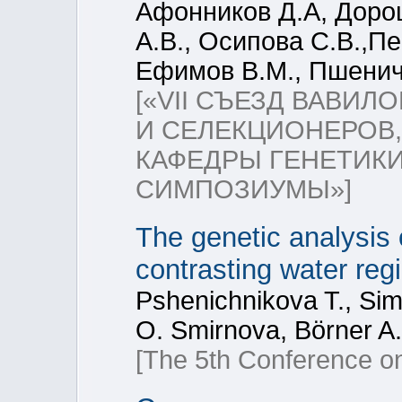
Афонников Д.А, Дорош
А.В., Осипова С.В.,П
Ефимов В.М., Пшенич
[«VII СЪЕЗД ВАВИ
И СЕЛЕКЦИОНЕРОВ
КАФЕДРЫ ГЕНЕТИКИ
СИМПОЗИУМЫ»]
The genetic analysis 
contrasting water re
Pshenichnikova T., Sim
O. Smirnova, Börner A.
[The 5th Conference o