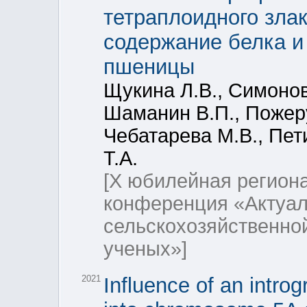
тетраплоидного злака
содержание белка и
пшеницы
Щукина Л.В., Симонов 
Шаманин В.П., Пожеру
Чебатарева М.В., Пет
Т.А.
[X юбилейная регион
конференция «Актуа
сельскохозяйственно
ученых»]
2021
Influence of an intro