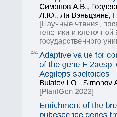
Симонов А.В., Гордее
Л.Ю., Ли Вэньцзянь, 
[Научные чтения, по
генетики и клеточной
государственного уни
2023
Adaptive value for c
of the gene Hl2aesp l
Aegilops speltoides
Bulatov I.O., Simonov 
[PlantGen 2023]
Enrichment of the br
pubescence genes fro