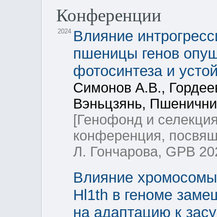
Конференции
2024
Влияние интрогресс
пшеницы генов опуш
фотосинтеза и устой
Симонов А.В., Гордеев
Вэньцзянь, Пшеничник
[Генофонд и селекци
конференция, посвящ
Л. Гончарова, GPB 20
Влияние хромосомы 
Hl1th в геноме зам
на адаптацию к зас