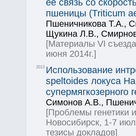
её связь со скорост
пшеницы (Triticum ae
Пшеничникова Т.А., С
Щукина Л.В., Смирнов
[Материалы VI съезда
июня 2014г.]
2013
Использование интро
speltoides локуса H
супермягкозерного 
Симонов А.В., Пшенич
[Проблемы генетики 
Новосибирск, 1-7 июл
тезисы докладов]