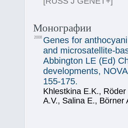
[RUSS J GENET+]
Монографии
2008
Genes for anthocyani
and microsatellite-ba
Abbington LE (Ed) C
developments, NOVA S
155-175.
Khlestkina E.K., Röder
A.V., Salina E., Börner 