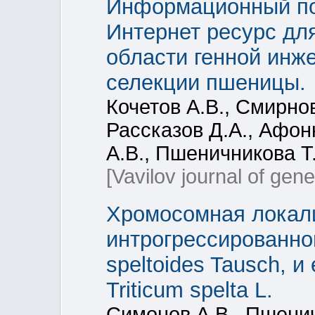
Информационный пор
Интернет ресурс дл
области генной инже
селекции пшеницы.
Кочетов А.В., Смирнов
Рассказов Д.А., Афон
А.В., Пшеничникова Т.
[Vavilov journal of gen
Хромосомная локали
интрогрессированног
speltoides Tausch, и
Triticum spelta L.
Симонов А.В., Пшенич