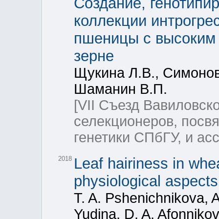
Создание, генотипи
коллекции интрогре
пшеницы с высоким
зерне
Щукина Л.В., Симонов
Шаманин В.П.
[VII Съезд Вавиловск
селекционеров, посв
генетики СПбГУ, и а
2018
Leaf hairiness in whea
physiological aspects
T. A. Pshenichnikova, A
Yudina, D. A. Afonniko