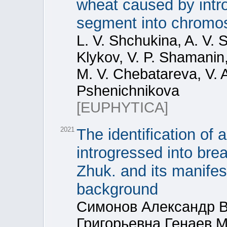
wheat caused by intro
segment into chrom
L. V. Shchukina, A. V.
Klykov, V. P. Shamanin
M. V. Chebatareva, V. A
Pshenichnikova
[EUPHYTICA]
2021
The identification of
introgressed into bre
Zhuk. and its manifest
background
Симонов Александр 
Григорьевна Генаев 