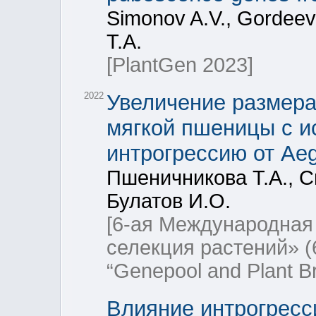
Simonov A.V., Gordeeva
T.A.
[PlantGen 2023]
2022
Увеличение размера
мягкой пшеницы с и
интрогрессию от Aegi
Пшеничникова Т.А., С
Булатов И.О.
[6-ая Международная
селекция растений» (6
“Genepool and Plant Br
Влияние интрогресс