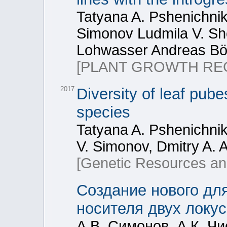
Tatyana A. Pshenichni
Simonov Ludmila V. Sh
Lohwasser Andreas Bö
[PLANT GROWTH RE
2017
Diversity of leaf pub
species
Tatyana A. Pshenichnik
V. Simonov, Dmitry A. 
[Genetic Resources an
Создание нового дл
носителя двух локу
А.В. Симонов, А.К. Чи