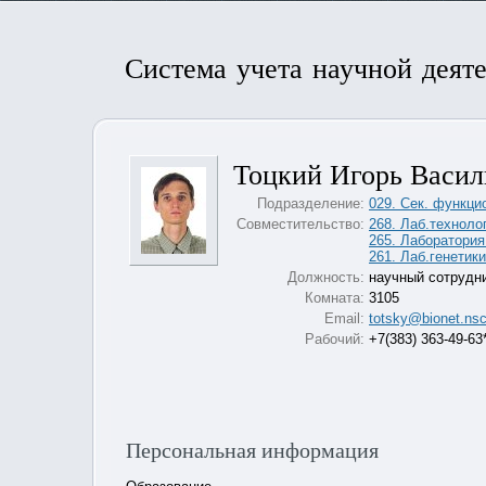
Система учета научной деят
Тоцкий Игорь Васил
Подразделение:
029. Сек. функци
Совместительство:
268. Лаб.техноло
265. Лаборатори
261. Лаб.генетик
Должность:
научный сотрудн
Комната:
3105
Email:
totsky@bionet.nsc
Рабочий:
+7(383) 363-49-63
Персональная информация