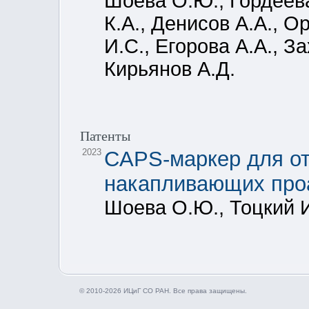
Шоева О.Ю., Гордеева
К.А., Денисов А.А., О
И.С., Егорова А.А., З
Кирьянов А.Д.
Патенты
2023
CAPS-маркер для от
накапливающих про
Шоева О.Ю., Тоцкий И.
© 2010-2026 ИЦиГ СО РАН. Все права защищены.