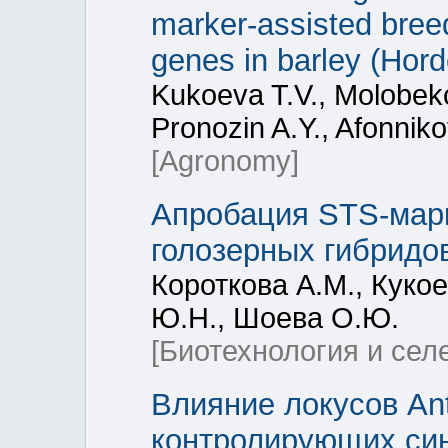
marker-assisted bree
genes in barley (Hor
Kukoeva T.V., Molobekov
Pronozin A.Y., Afonnik
[Agronomy]
Апробация STS-марк
голозерных гибридо
Короткова А.М., Кукое
Ю.Н., Шоева О.Ю.
[Биотехнология и сел
Влияние локусов Ant
контролирующих син