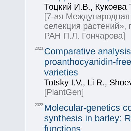
Тоцкий И.В., Кукоева 
[7-ая Международная
селекция растений»,
РАН П.Л. Гончарова]
2023
Comparative analysis o
proanthocyanidin-free
varieties
Totsky I.V., Li R., Sho
[PlantGen]
2022
Molecular-genetics c
synthesis in barley: 
functions