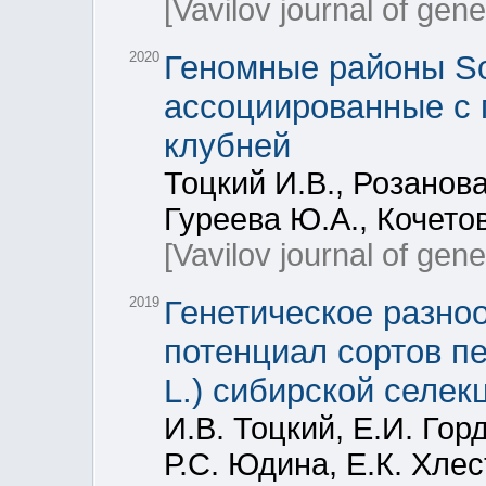
[Vavilov journal of gen
2020
Геномные районы So
ассоциированные с 
клубней
Тоцкий И.В., Розанова
Гуреева Ю.А., Кочетов
[Vavilov journal of gen
2019
Генетическое разно
потенциал сортов п
L.) сибирской селек
И.В. Тоцкий, Е.И. Гор
Р.С. Юдина, Е.К. Хле