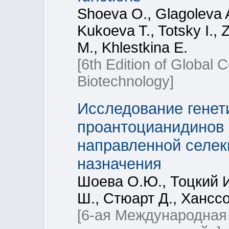
Shoeva O., Glagoleva 
Kukoeva T., Totsky I.,
M., Khlestkina E.
[6th Edition of Global 
Biotechnology]
Исследование генет
проантоцианидинов 
направленной cелек
назначения
Шоева О.Ю., Тоцкий И
Ш., Стюарт Д., Хансс
[6-ая Международная