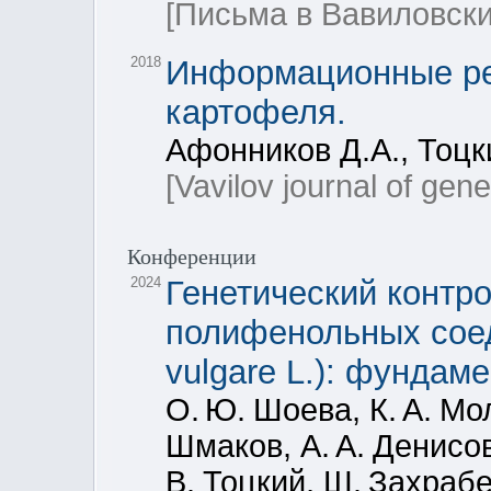
[Письма в Вавиловски
2018
Информационные ре
картофеля.
Афонников Д.А., Тоцк
[Vavilov journal of gen
Конференции
2024
Генетический контр
полифенольных сое
vulgare L.): фунда
О. Ю. Шоева, К. А. Мо
Шмаков, А. А. Денисов,
В. Тоцкий, Ш. Захрабе