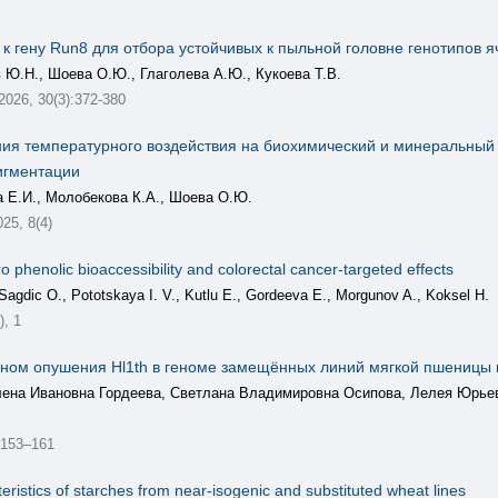
к гену Run8 для отбора устойчивых к пыльной головне генотипов 
в Ю.Н., Шоева О.Ю., Глаголева А.Ю., Кукоева Т.В.
 2026, 30(3):372-380
ия температурного воздействия на биохимический и минеральный 
игментации
а Е.И., Молобекова К.А., Шоева О.Ю.
25, 8(4)
 phenolic bioaccessibility and colorectal cancer-targeted effects
Sagdic O., Pоtоtskaya I. V., Kutlu E., Gordeeva E., Morgunov A., Koksel H.
, 1
ном опушения Hl1th в геноме замещённых линий мягкой пшеницы 
ена Ивановна Гордеева, Светлана Владимировна Осипова, Лелея Юрьев
 153–161
ristics of starches from near-isogenic and substituted wheat lines