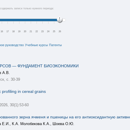
содержать записи только нужного периода:
16
17
18
19
20
21
22
23
24
25
26
ное руководство
Учебные курсы
Патенты
УРСОВ — ФУНДАМЕНТ БИОЭКОНОМИКИ
в А.В.
к, с. 30-39
profiling in cereal grains
 2026, 30(1):53-60
ованного зерна ячменя и пшеницы на его антиоксидантную активн
а Е.И., К.А. Молобекова К.А., Шоева О.Ю.