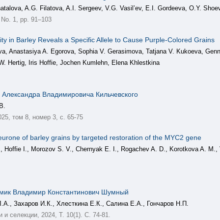
talova, A.G. Filatova, A.I. Sergeev, V.G. Vasil’ev, E.I. Gordeeva, O.Y. Shoe
No. 1, pp. 91–103
ity in Barley Reveals a Specific Allele to Cause Purple-Colored Grains
a, Anastasiya A. Egorova, Sophia V. Gerasimova, Tatjana V. Kukoeva, Genna
. Hertig, Iris Hoffie, Jochen Kumlehn, Elena Khlestkina
 Александра Владимировича Кильчевского
В.
5, том 8, номер 3, с. 65-75
eurone of barley grains by targeted restoration of the MYC2 gene
, Hoffie I., Morozov S. V., Chernyak E. I., Rogachev A. D., Korotkova A. M., 
мик Владимир Константинович Шумный
.А., Захаров И.К., Хлесткина Е.К., Салина Е.А., Гончаров Н.П.
 селекции, 2024, Т. 10(1). С. 74-81.