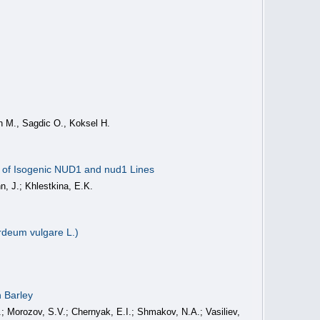
n M., Sagdic O., Koksel H.
s of Isogenic NUD1 and nud1 Lines
n, J.; Khlestkina, E.K.
rdeum vulgare L.)
 Barley
; Morozov, S.V.; Chernyak, E.I.; Shmakov, N.A.; Vasiliev,