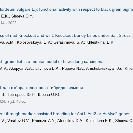
rdeum vulgare L.): functional activity with respect to black grain pigm
a E.K., Shoeva O.Y.
 14 - 2023
cs of nud Knockout and win1 Knockout Barley Lines under Salt Stress
ova, A.M.; Kolosovskaya, E.V.; Gerasimova, S.V.; Khlestkina, E.K.
ich grain diet in a mouse model of Lewis lung carcinoma
M.V., Akopyan A.A., Litvinova E.A., Popova N.A., Amstislavskaya T.G., Khle
1 для отбора голозерных гибридов ячменя
И.В., Григорьев Ю.Н., Шоева О.Ю.
4, 7(1), 43-51
ent through marker-assisted breeding for Ant1, Ant2 or HvMyc2 genes i
V., Vasiliev G.V., Pronozin A.Y., Afonnikov D.A., Khlestkina E.K., Shoeva O