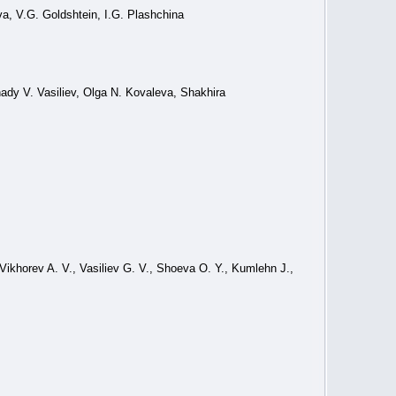
va, V.G. Goldshtein, I.G. Plashchina
dy V. Vasiliev, Olga N. Kovaleva, Shakhira
Vikhorev A. V., Vasiliev G. V., Shoeva O. Y., Kumlehn J.,