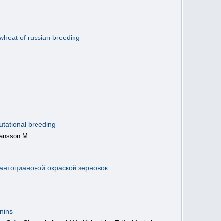
 wheat of russian breeding
mutational breeding
Hansson M.
 антоциановой окраской зерновок
anins