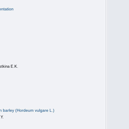
entation
stkina E.K.
n barley (Hordeum vulgare L.)
.Y.