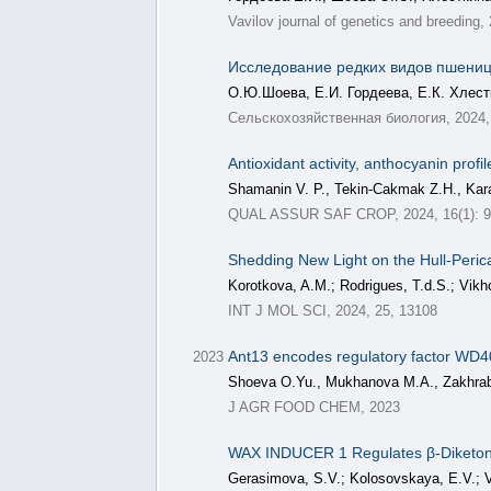
Vavilov journal of genetics and breeding,
Исследование редких видов пшениц
О.Ю.Шоева, Е.И. Гордеева, Е.К. Хлест
Сельскохозяйственная биология, 2024, 
Antioxidant activity, anthocyanin prof
Shamanin V. P., Tekin-Cakmak Z.H., Kara
QUAL ASSUR SAF CROP, 2024, 16(1): 
Shedding New Light on the Hull-Peric
Korotkova, A.M.; Rodrigues, T.d.S.; Vikho
INT J MOL SCI, 2024, 25, 13108
Ant13 encodes regulatory factor WD40
2023
Shoeva O.Yu., Mukhanova M.A., Zakhra
J AGR FOOD CHEM, 2023
WAX INDUCER 1 Regulates β-Diketone 
Gerasimova, S.V.; Kolosovskaya, E.V.; Vi