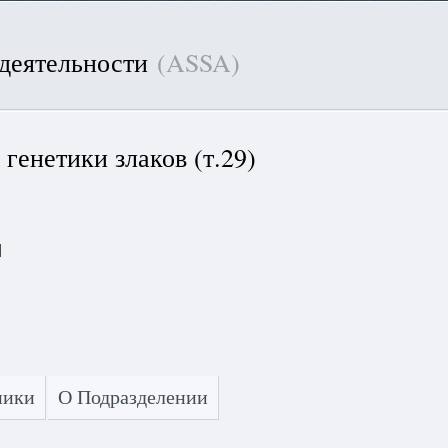
 деятельности
(ASSA)
генетики злаков (т.29)
]
ники
О Подразделении