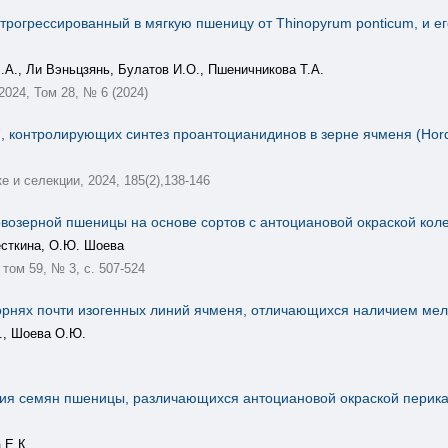
нтрогрессированный в мягкую пшеницу от Thinopyrum ponticum, и 
.А., Ли Вэньцзянь, Булатов И.О., Пшеничникова Т.А.
, 2024, Том 28, № 6 (2024)
7, контролирующих синтез проантоцианидинов в зерне ячменя (Horde
е и селекции, 2024, 185(2),138-146
возерной пшеницы на основе сортов c антоциановой окраской коле
есткина, О.Ю. Шоева
том 59, № 3, с. 507-524
орнях почти изогенных линий ячменя, отличающихся наличием мел
А., Шоева О.Ю.
ия семян пшеницы, различающихся антоциановой окраской перикар
 Е.К.