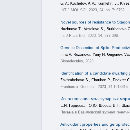
G.V.; Kochetov, A.V.; Kumlehn, J.; Khles
INT J MOL SCI, 2023, 24, no. 7: 6762
Novel sources of resistance to Stagon
Nuzhnaya T., Veselova S., Burkhanova G
Int J Plant Biol, 2023, 14, 377-396.
Genetic Dissection of Spike Productivit
Irina V. Rozanova, Yuriy N. Grigoriev, V
Biomolecules, 2023
Identification of a candidate dwarfing
Zakhrabekova S., Chauhan P., Dockter C.
Frontiers in Genetics, 2023, 14:1213815
Использование молекулярных маркер
Е.И. Гордеева , О.Ю. Шоева, В.П. Шам
Письма в Вавиловский журнал генетики 
Antioxidant properties and geroprotec