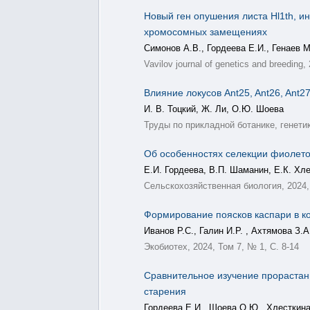
Новый ген опушения листа Hl1th, и
хромосомных замещениях
Симонов А.В., Гордеева Е.И., Генаев М
Vavilov journal of genetics and breeding
Влияние локусов Ant25, Ant26, Ant2
И. В. Тоцкий, Ж. Ли, О.Ю. Шоева
Труды по прикладной ботанике, генетик
Об особенностях селекции фиолето
Е.И. Гордеева, В.П. Шаманин, Е.К. Хл
Сельскохозяйственная биология, 2024, 
Формирование поясков каспари в к
Иванов Р.С., Галин И.Р. , Ахтямова З.
Экобиотех, 2024, Том 7, № 1, С. 8-14
Сравнительное изучение прорастан
старения
Гордеева Е.И., Шоева О.Ю., Хлесткина