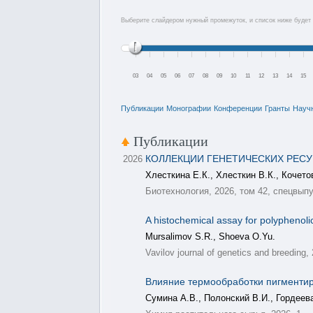
Выберите слайдером нужный промежуток, и список ниже будет 
03
04
05
06
07
08
09
10
11
12
13
14
15
Публикации
Монографии
Конференции
Гранты
Науч
Публикации
КОЛЛЕКЦИИ ГЕНЕТИЧЕСКИХ РЕС
2026
Хлесткина Е.К., Хлесткин В.К., Кочето
Биотехнология, 2026, том 42, спецвыпус
A histochemical assay for polyphenolic 
Mursalimov S.R., Shoeva O.Yu.
Vavilov journal of genetics and breeding,
Влияние термообработки пигментир
Сумина А.В., Полонский В.И., Гордеев