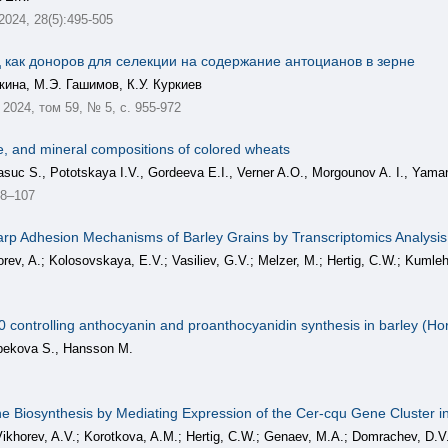
 2024, 28(5):495-505
 как доноров для селекции на содержание антоцианов в зерне
кина, М.Э. Гашимов, К.У. Куркиев
2024, том 59, № 5, с. 955-972
ile, and mineral compositions of colored wheats
suc S., Pоtоtskaya I.V., Gordeeva E.I., Verner A.O., Morgounov A. I., Yama
98–107
arp Adhesion Mechanisms of Barley Grains by Transcriptomics Analysi
rev, A.; Kolosovskaya, E.V.; Vasiliev, G.V.; Melzer, M.; Hertig, C.W.; Kumleh
 controlling anthocyanin and proanthocyanidin synthesis in barley (Ho
bekova S., Hansson M.
Biosynthesis by Mediating Expression of the Cer-cqu Gene Cluster in
khorev, A.V.; Korotkova, A.M.; Hertig, C.W.; Genaev, M.A.; Domrachev, D.V.