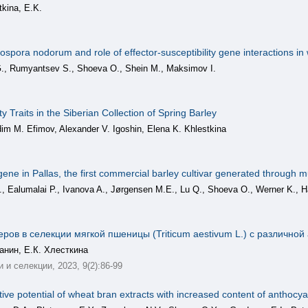
tkina, E.K.
ospora nodorum and role of effector-susceptibility gene interactions in
., Rumyantsev S., Shoeva O., Shein M., Maksimov I.
y Traits in the Siberian Collection of Spring Barley
adim M. Efimov, Alexander V. Igoshin, Elena K. Khlestkina
 gene in Pallas, the first commercial barley cultivar generated through 
, Ealumalai P., Ivanova A., Jørgensen M.E., Lu Q., Shoeva O., Werner K., 
ов в селекции мягкой пшеницы (Triticum aestivum L.) с различной
анин, Е.К. Хлесткина
и селекции, 2023, 9(2):86-99
tive potential of wheat bran extracts with increased content of anthocy