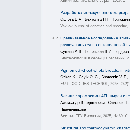
Химия растительного сырья, 2026, 1
Разработка молекулярного маркера 
Орлова Е.А., Бехтольд Н.П., Григорье
Vavilov journal of genetics and breeding,
Сравнительное исследование влиян
2025
различающихся по антоциановой п
Сумина А.В., Полонский В.И., Гордеев
Биотехнология и селекция растений, 20
Pigmented wheat whole breads: in vitro
Ozkan K., Geyik Ö. G., Shamanin V. P., 
EUR FOOD RES TECHNOL, 2025, 252(1)
Влияние хромосомы 4Th пырея с ге
Александр Владимирович Симонов, Ел
Пшеничникова
Вестник ТГУ. Биология, 2025, № 69. С.
Structural and thermodynamic characte