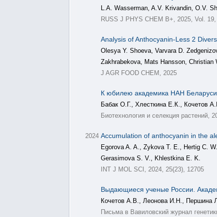
L.A. Wasserman, A.V. Krivandin, O.V. Sha
RUSS J PHYS CHEM B+, 2025, Vol. 19, 
Analysis of Anthocyanin-Less 2 Divers
Olesya Y. Shoeva, Varvara D. Zedgenizov
Zakhrabekova, Mats Hansson, Christian W
J AGR FOOD CHEM, 2025
К юбилею академика НАН Беларуси
Бабак О.Г., Хлесткина Е.К., Кочетов А.
Биотехнология и селекция растений, 202
Accumulation of anthocyanin in the al
2024
Egorova A. A., Zykova T. E., Hertig C. W.
Gerasimova S. V., Khlestkina E. K.
INT J MOL SCI, 2024, 25(23), 12705
Выдающиеся ученые России. Акаде
Кочетов А.В., Леонова И.Н., Першина Л
Письма в Вавиловский журнал генетики и