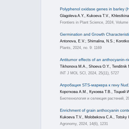
Polyphenol oxidase genes in barley (Ho
Glagoleva A.Y., Kukoeva T.V., Khlestkin
Frontiers in Plant Science, 2024, Volume
Germination and Growth Characteristi
Antonova, E.V.; Shimalina, N.S.; Korotk
Plants, 2024, no. 9: 1169
Antitumor effects of an anthocyanin-r
Tikhonova M.A., Shoeva O.Y., Tenditnik 
INT J MOL SCI, 2024, 25(11), 5727
Апробация STS-маркера к гену Nud
Короткова А.М., Кукоева Т.В., Тоцкий 
Биотехнология и селекция растений, 202
Enrichment of grain anthocyanin cont
Kukoeva T.V., Molobekova C.A., Totsky I.
Agronomy, 2024, 14(6), 1231