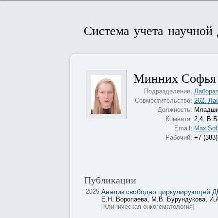
Система учета научной
Минних Софья
Подразделение:
Лаборат
Совместительство:
262. Ла
Должность:
Младши
Комната:
2,4, Б.
Email:
MaxiSof
Рабочий:
+7 (383)
Публикации
2025
Анализ свободно циркулирующей Д
Е.Н. Воропаева, М.В. Бурундукова, И.
[Клиническая онкогематология]