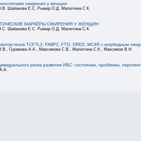
 фенотипами ожирения у женщин
.В. Шабанова Е.С. Рымар О.Д. Малютина С.К.
ТИЧЕСКИЕ МАРКЁРЫ ОЖИРЕНИЯ У ЖЕНЩИН
.С. Шабанова Е.С. Рымар О.Д. Малютина С.К.
иантов генов TCF7L2, FABP2, FTO, DRD2, MC4R с морбидным ожи
В.В., Гуражева А.А., Максимова С.В., Малютина С.К., Максимов В.Н.
ивидуального риска развития ИБС: состояние, проблемы, перспек
А.А.