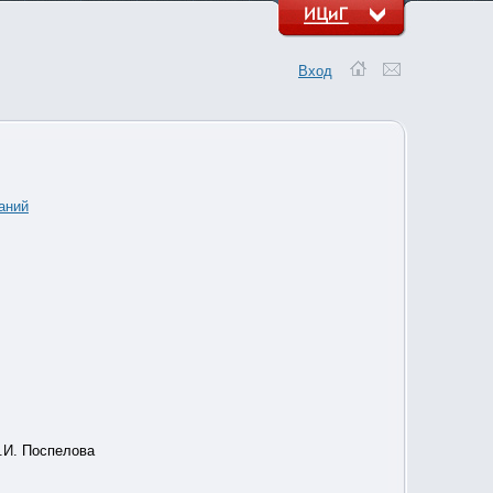
Вход
аний
Т.И. Поспелова