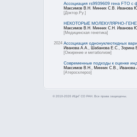
Ассоциация rs9939609 гена FTO с
Максимов В.Н. Минних С.В. Иванова Ю
[Доктор.Ру.]
НЕКОТОРЫЕ МОЛЕКУЛЯРНО-ГЕНЕ
Максимов В.Н. Минних С.Н. Иванова Ю
[Медицинская генетика]
2024
Ассоциация однонуклеотидных вар
Иванова А.А., Шабанова Е.С., Зорина 
[Ожирение и метаболизм]
Современные подходы к оценке инд
Максимов В.Н., Минних С.В., Иванова 
[Атеросклероз]
© 2010-2026 ИЦиГ СО РАН. Все права защищены.