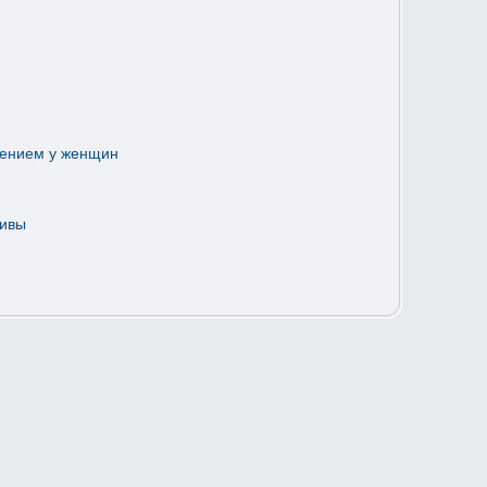
рением у женщин
тивы