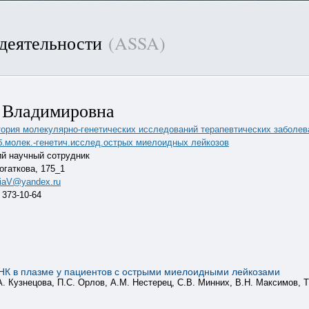
 деятельности
(ASSA)
 Владимировна
ория молекулярно-генетических исследований терапевтических заболев
б.молек.-генетич.исслед.острых миелоидных лейкозов
й научный сотрудник
Богаткова, 175_1
iaV@yandex.ru
 373-10-64
НК в плазме у пациентов с острыми миелоидными лейкозами
А. Кузнецова, П.С. Орлов, А.М. Нестерец, С.В. Минних, В.Н. Максимов, 