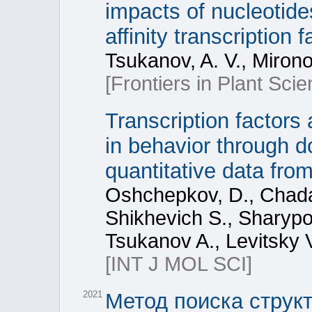
impacts of nucleotide
affinity transcription 
Tsukanov, A. V., Mirono
[Frontiers in Plant Scie
Transcription factors
in behavior through d
quantitative data fr
Oshchepkov, D., Chada
Shikhevich S., Sharypo
Tsukanov A., Levitsky V
[INT J MOL SCI]
2021
Метод поиска структ