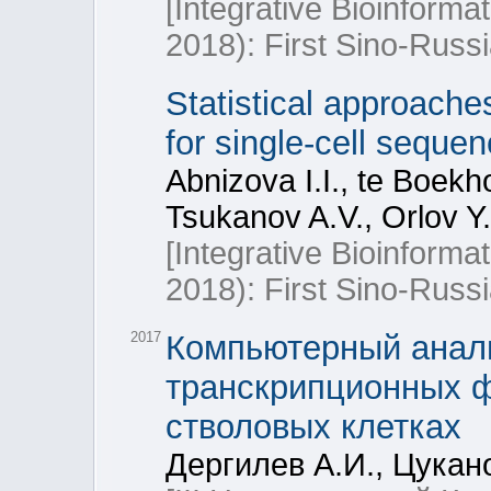
[Integrative Bioinform
2018): First Sino-Rus
Statistical approache
for single-cell seque
Abnizova I.I., te Boek
Tsukanov A.V., Orlov Y.
[Integrative Bioinform
2018): First Sino-Rus
2017
Компьютерный анали
транскрипционных 
стволовых клетках
Дергилев А.И., Цукан