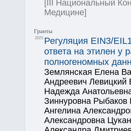
[III Национальный Ко
Медицине]
Гранты
2023
Регуляция EIN3/EIL
ответа на этилен у 
полногеномных дан
Землянская Елена Ва
Андреевич Левицкий 
Надежда Анатольевна
Зиннуровна Рыбаков
Ангелина Александро
Александровна Цукан
Александра Дмитрие