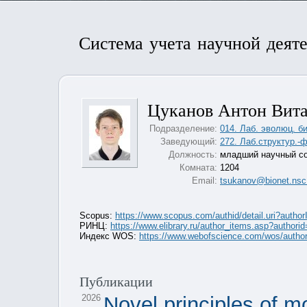
Система учета научной деят
Цуканов Антон Вит
Подразделение:
014. Лаб. эволюц. б
Заведующий:
272. Лаб.структур.-
Должность:
младший научный с
Комната:
1204
Email:
tsukanov@bionet.nsc
Scopus:
https://www.scopus.com/authid/detail.uri?auth
РИНЦ:
https://www.elibrary.ru/author_items.asp?authori
Индекс WOS:
https://www.webofscience.com/wos/autho
Публикации
2026
Novel principles of m