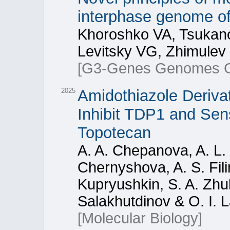
interphase genome of
Khoroshko VA, Tsukano
Levitsky VG, Zhimulev 
[G3-Genes Genomes G
2025
Amidothiazole Derivat
Inhibit TDP1 and Sens
Topotecan
A. A. Chepanova, A. L.
Chernyshova, A. S. Fil
Kupryushkin, S. A. Zhuk
Salakhutdinov & O. I. L
[Molecular Biology]