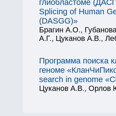
глиобластоме (ДАСГГ)»
Splicing of Human Ge
(DASGG)»
Брагин А.О., Губанова
А.Г., Цуканов А.В., 
Программа поиска к
геноме «КланЧиПикс»
search in genome «
Цуканов А.В., Орлов 