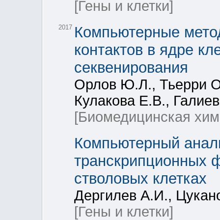
[Гены и клетки]
2017
Компьютерные мето
контактов в ядре кл
секвенирования
Орлов Ю.Л., Тьерри О.
Кулакова Е.В., Галиева
[Биомедицинская хим
Компьютерный анали
транскрипционных 
стволовых клетках
Дергилев А.И., Цукан
[Гены и клетки]