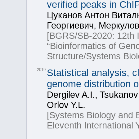
verified peaks in ChI
Цуканов Антон Витал
Георгиевич, Меркуло
[BGRS/SB-2020: 12th In
“Bioinformatics of Ge
Structure/Systems Biol
2019
Statistical analysis, c
genome distribution of
Dergilev A.I., Tsukanov
Orlov Y.L.
[Systems Biology and 
Eleventh International 