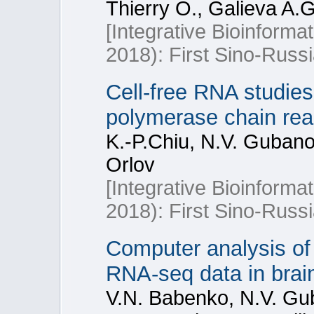
Thierry O., Galieva A.G
[Integrative Bioinform
2018): First Sino-Rus
Cell-free RNA studies
polymerase chain re
K.-P.Chiu, N.V. Gubano
Orlov
[Integrative Bioinform
2018): First Sino-Rus
Computer analysis of 
RNA-seq data in brain
V.N. Babenko, N.V. Gub