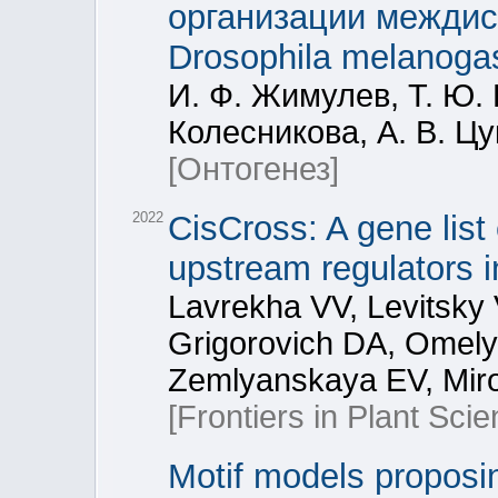
организации междис
Drosophila melanoga
И. Ф. Жимулев, Т. Ю. В
Колесникова, А. В. Ц
[Онтогенез]
2022
CisCross: A gene list
upstream regulators i
Lavrekha VV, Levitsky
Grigorovich DA, Omel
Zemlyanskaya EV, Mir
[Frontiers in Plant Scie
Motif models proposi