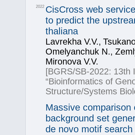
2022
CisCross web service
to predict the upstre
thaliana
Lavrekha V.V., Tsukano
Omelyanchuk N., Zemly
Mironova V.V.
[BGRS/SB-2022: 13th In
“Bioinformatics of Ge
Structure/Systems Biol
Massive comparison of
background set genera
de novo motif search 