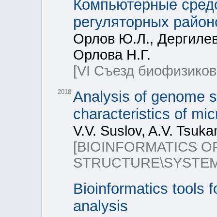
Компьютерные средс
регуляторных район
Орлов Ю.Л., Дергилев 
Орлова Н.Г.
[VI Съезд биофизиков
2018
Analysis of genome s
characteristics of mi
V.V. Suslov, A.V. Tsuka
[BIOINFORMATICS 
STRUCTURE\SYSTEMS
Bioinformatics tools
analysis