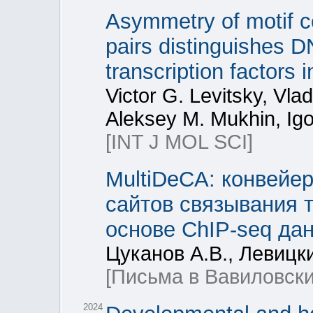
Asymmetry of motif co
pairs distinguishes D
transcription factors
Victor G. Levitsky, Vla
Aleksey M. Mukhin, Igo
[INT J MOL SCI]
MultiDeCA: конвейер
сайтов связывания 
основе ChIP-seq да
Цуканов А.В., Левицки
[Письма в Вавиловски
2024