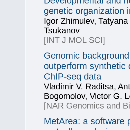
Developmental and h
genetic organization
Igor Zhimulev, Tatyana 
Tsukanov
[INT J MOL SCI]
Genomic background 
outperform synthetic 
ChIP-seq data
Vladimir V. Raditsa, An
Bogomolov, Victor G. L
[NAR Genomics and Bio
MetArea: a software p