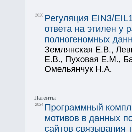
2020
Регуляция EIN3/EIL
ответа на этилен у 
полногеномных дан
Землянская Е.В., Леви
Е.В., Пуховая Е.М., Б
Омельянчук Н.А.
Патенты
2024
Программный компле
мотивов в данных п
сайтов связывания 