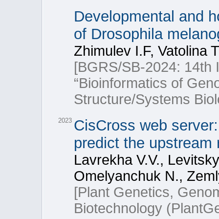
Developmental and h
of Drosophila melano
Zhimulev I.F, Vatolina 
[BGRS/SB-2024: 14th In
“Bioinformatics of Ge
Structure/Systems Biol
2023
CisCross web server:
predict the upstream 
Lavrekha V.V., Levitsk
Omelyanchuk N., Zemly
[Plant Genetics, Genom
Biotechnology (PlantG