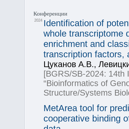
Конференции
2024
Identification of poten
whole transcriptome d
enrichment and classi
transcription factors,
Цуканов А.В., Левицки
[BGRS/SB-2024: 14th In
“Bioinformatics of Ge
Structure/Systems Biol
MetArea tool for predi
cooperative binding of
data