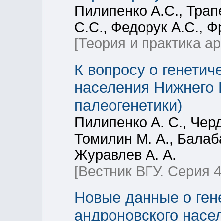
Пилипенко А.С., Трапе
С.С., Федорук А.С., Ф
[Теория и практика а
К вопросу о генетич
населения Нижнего 
палеогенетики)
Пилипенко А. С., Черд
Томилин М. А., Балаб
Журавлев А. А.
[Вестник ВГУ. Серия 4
Новые данные о ген
андроновского насе