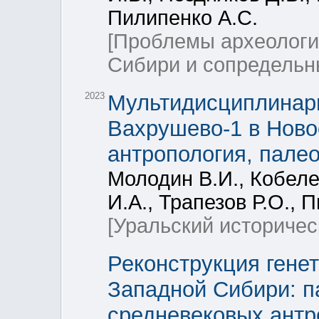
Пилипенко А.С.
[Проблемы археологи
Сибири и сопредельн
2023
Мультидисциплинар
Вахрушево-1 в Ново
антропология, палео
Молодин В.И., Кобеле
И.А., Трапезов Р.О., 
[Уральский историчес
Реконструкция гене
Западной Сибири: п
средневековых антр