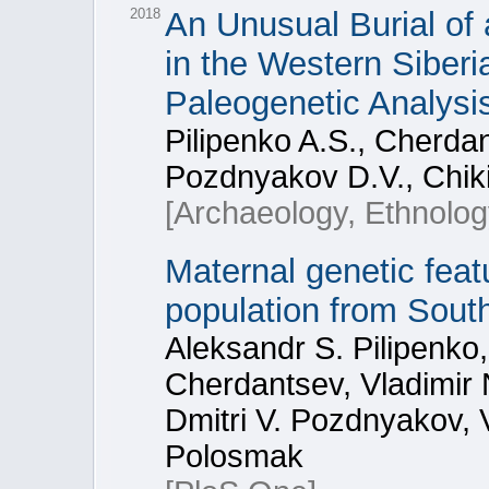
2018
An Unusual Burial of
in the Western Siberi
Paleogenetic Analysi
Pilipenko A.S., Cherda
Pozdnyakov D.V., Chiki
[Archaeology, Ethnolog
Maternal genetic feat
population from South
Aleksandr S. Pilipenko
Cherdantsev, Vladimir 
Dmitri V. Pozdnyakov, V
Polosmak