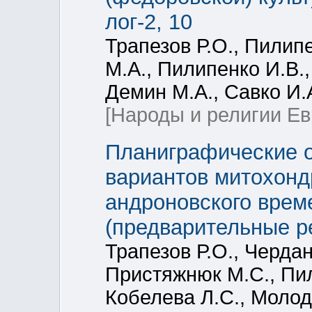
лог-2, 10
Трапезов Р.О., Пилип
М.А., Пилипенко И.В.
Демин М.А., Савко И.А
[Народы и религии Ев
Планиграфические 
вариантов митохонд
андроновского врем
(предварительные р
Трапезов Р.О., Чердан
Пристяжнюк М.С., Пил
Кобелева Л.С., Молод