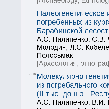
[Archaeology, Ethnolog
Палеогенетическое 
погребенных из кург
Барабинской лесост
А.С. Пилипенко, С.В. 
Молодин, Л.С. Кобелев
Полосьмак
[Археология, этногра
2016
Молекулярно-генети
из погребального ко
(II тыс. до н.э., Ре
А.С. Пилипенко, В.И. 