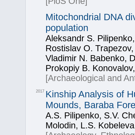
[PloS One]
Mitochondrial DNA div
population
Aleksandr S. Pilipenko
Rostislav O. Trapezov,
Vladimir N. Babenko, D
Prokopiy B. Konovalov,
[Archaeological and An
2017
Kinship Analysis of 
Mounds, Baraba Fore
A.S. Pilipenko, S.V. Ch
Molodin, L.S. Kobelev