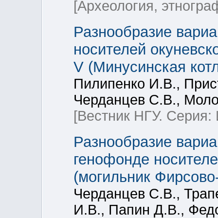
[Археология, этногра
Разнообразие вариа
носителей окуневск
V (Минусинская кот
Пилипенко И.В., Прис
Черданцев С.В., Моло
[Вестник НГУ. Серия:
Разнообразие вариа
генофонде носителе
(могильник Фирсово
Черданцев С.В., Трап
И.В., Папин Д.В., Фед