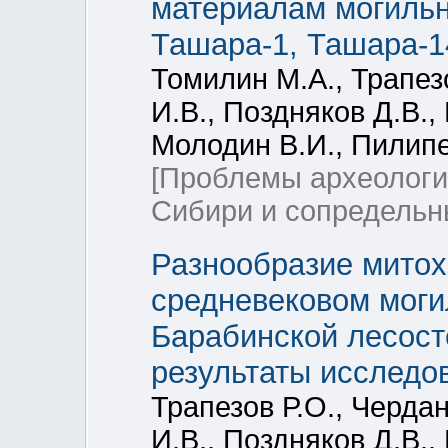
материалам могильн
Ташара-1, Ташара-1
Томилин М.А., Трапез
И.В., Поздняков Д.В.,
Молодин В.И., Пилипе
[Проблемы археологи
Сибири и сопредельн
Разнообразие мито
средневековом моги
Барабинской лесост
результаты исследо
Трапезов Р.О., Черда
И.В., Поздняков Д.В.,