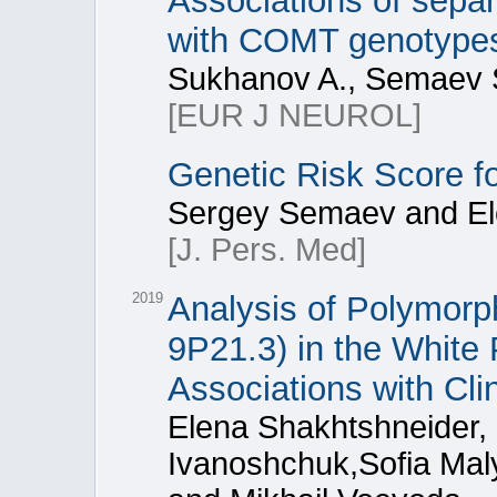
Associations of sepa
with COMT genotypes
Sukhanov A., Semaev 
[EUR J NEUROL]
Genetic Risk Score f
Sergey Semaev and El
[J. Pers. Med]
2019
Analysis of Polymorp
9P21.3) in the White 
Associations with Cli
Elena Shakhtshneider,
Ivanoshchuk,Sofia Maly