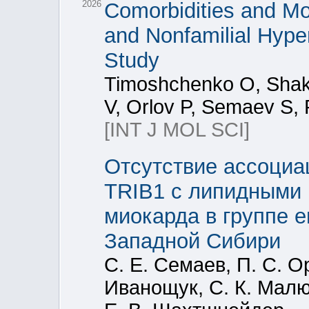
2026
Comorbidities and Mol
and Nonfamilial Hype
Study
Timoshchenko O, Shakh
V, Orlov P, Semaev S, 
[INT J MOL SCI]
Отсутствие ассоциа
TRIB1 с липидными 
миокарда в группе 
Западной Сибири
С. Е. Семаев, П. С. О
Иванощук, С. К. Малют