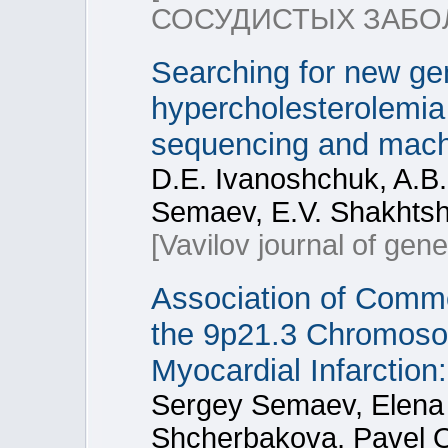
СОСУДИСТЫХ ЗАБО
Searching for new gen
hypercholesterolemi
sequencing and mach
D.E. Ivanoshchuk, A.B.
Semaev, E.V. Shakhtsh
[Vavilov journal of gen
Association of Comm
the 9p21.3 Chromosom
Myocardial Infarction
Sergey Semaev, Elena 
Shcherbakova, Pavel O