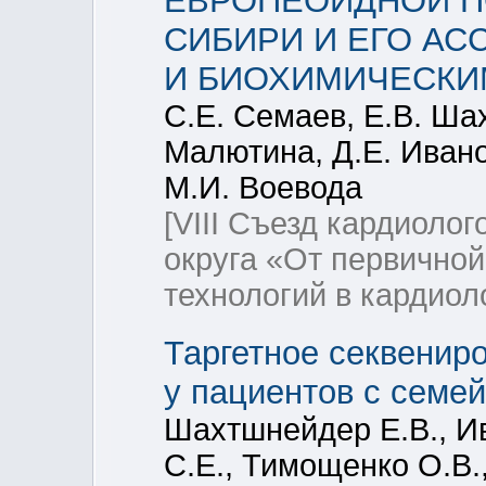
ЕВРОПЕОИДНОЙ П
СИБИРИ И ЕГО А
И БИОХИМИЧЕСКИ
С.Е. Семаев, Е.В. Ша
Малютина, Д.Е. Ивано
М.И. Воевода
[VIII Съезд кардиоло
округа «От первично
технологий в кардиол
Таргетное секвенир
у пациентов с семе
Шахтшнейдер Е.В., Ив
С.Е., Тимощенко О.В.