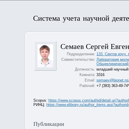
Система учета научной деят
Семаев Сергей Евге
Подразделение:
133. Сектор изуч.
Совместительство:
Лаборатория моле
Общеклинический 
Должность:
младший научный
Комната:
3316
Email:
semaev@bionet.ns
Рабочий:
+7 (383) 363-49-74
Scopus:
https://www.scopus.com/authid/detail.uri?auth
РИНЦ:
https://www.elibrary.ru/author_items.asp?auth
Публикации