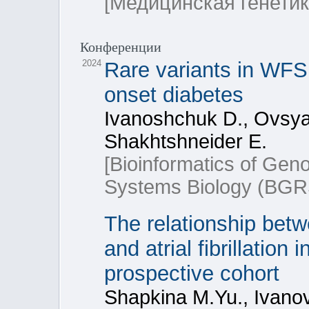
[Медицинская генетик
Конференции
2024
Rare variants in WFS1
onset diabetes
Ivanoshchuk D., Ovsya
Shakhtshneider E.
[Bioinformatics of Gen
Systems Biology (BGR
The relationship be
and atrial fibrillatio
prospective cohort
Shapkina M.Yu., Ivano