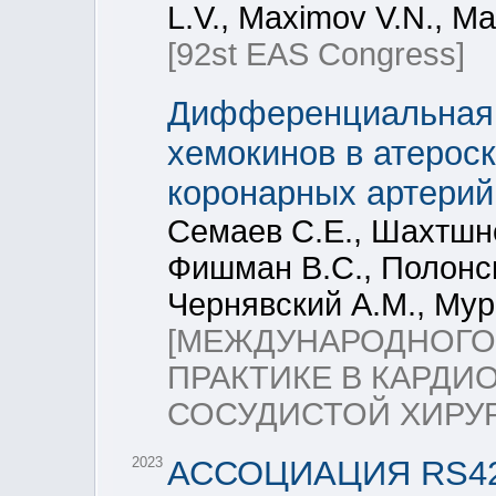
L.V., Maximov V.N., Ma
[92st EAS Congress]
Дифференциальная э
хемокинов в атерос
коронарных артерий
Семаев С.Е., Шахтшне
Фишман В.С., Полонск
Чернявский А.М., Мур
[МЕЖДУНАРОДНОГО 
ПРАКТИКЕ В КАРДИ
СОСУДИСТОЙ ХИРУР
2023
АССОЦИАЦИЯ RS429