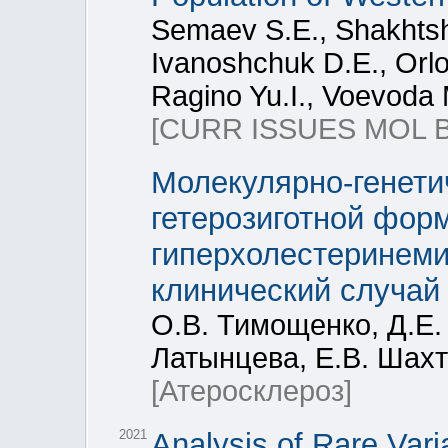
Semaev S.E., Shakhtsh
Ivanoshchuk D.E., Orlov
Ragino Yu.I., Voevoda 
[CURR ISSUES MOL B
Молекулярно-генети
гетерозиготной фор
гиперхолестеринеми
клинический случай
О.В. Тимощенко, Д.Е.
Латынцева, Е.В. Шах
[Атеросклероз]
2021
Analysis of Rare Vari