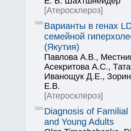
Е. В. Шахтшнейдер
[Атеросклероз]
2025
Варианты в генах L
семейной гиперхоле
(Якутия)
Павлова А.В., Местни
Асекритова А.С., Тат
Иванощук Д.Е., Зорин
Е.В.
[Атеросклероз]
2024
Diagnosis of Familial
and Young Adults