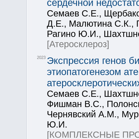
сердечной недостат
Семаев С.Е., Щербако
Д.Е., Малютина С.К., 
Рагино Ю.И., Шахтшн
[Атеросклероз]
2023
Экспрессия генов б
этиопатогенезом ате
атеросклеротически
Семаев С.Е., Шахтшне
Фишман В.С., Полонск
Чернявский А.М., Мур
Ю.И.
[КОМПЛЕКСНЫЕ ПР