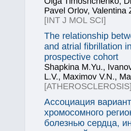
Olga Timoshchenko, D
Pavel Orlov, Valentina
[INT J MOL SCI]
The relationship be
and atrial fibrillatio
prospective cohort
Shapkina M.Yu., Ivano
L.V., Maximov V.N., Ma
[ATHEROSCLEROSIS
Ассоциация вариант
хромосомного регио
болезнью сердца, и