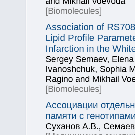
and Mikhail Voevoda
[Biomolecules]
Association of RS70
Lipid Profile Paramet
Infarction in the Whi
Sergey Semaev, Elena 
Ivanoshchuk, Sophia Ma
Ragino and Mikhail Vo
[Biomolecules]
Ассоциации отдельн
памяти с генотипам
Суханов А.В., Семаев