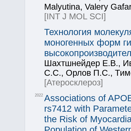
Malyutina, Valery Gafa
[INT J MOL SCI]
Технология молекул
моногенных форм г
высокопроизводител
Шахтшнейдер Е.В., Ив
С.С., Орлов П.С., Ти
[Атеросклероз]
2022
Associations of APO
rs7412 with Parameter
the Risk of Myocardia
Population of Western