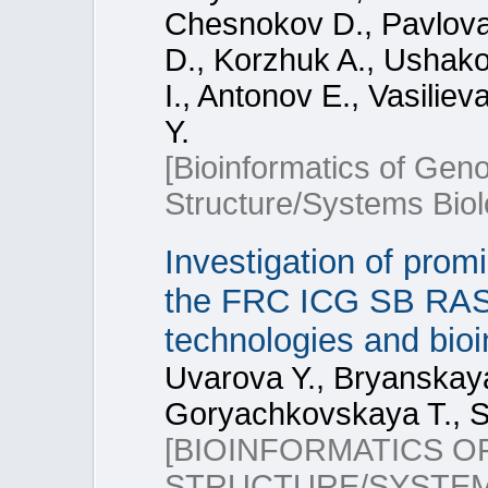
Chesnokov D., Pavlova
D., Korzhuk A., Ushak
I., Antonov E., Vasilie
Y.
[Bioinformatics of Ge
Structure/Systems Bio
Investigation of promi
the FRC ICG SB RAS 
technologies and bio
Uvarova Y., Bryanskaya 
Goryachkovskaya T., S
[BIOINFORMATICS 
STRUCTURE/SYSTEMS