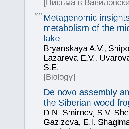
[Письма в Вавиловски
2022
Metagenomic insights 
metabolism of the mic
lake
Bryanskaya A.V., Shipo
Lazareva E.V., Uvarova
S.E.
[Biology]
De novo assembly and
the Siberian wood fr
D.N. Smirnov, S.V. She
Gazizova, E.I. Shagim