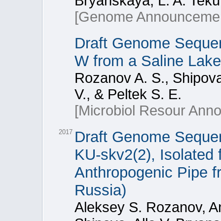
Bryanskaya, L. A. Teku
[Genome Announcemen
Draft Genome Sequenc
W from a Saline Lake
Rozanov A. S., Shipova
V., & Peltek S. E.
[Microbiol Resour Ann
2017
Draft Genome Sequence
KU-skv2(2), Isolated 
Anthropogenic Pipe 
Russia)
Aleksey S. Rozanov, An