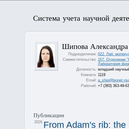
Система учета научной деят
Шипова Александра
Подразделение:
022. Лаб. молеку
Совместительство:
157. Отделение 
Лаборатория физ
Должность:
младший научный
Комната:
1119
Email:
a_ship@bionet.nsc
Рабочий:
+7 (383) 363-49-6
Публикации
2026
From Adam's rib: the