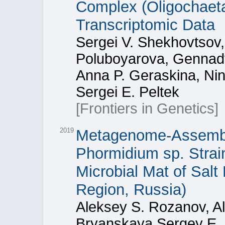
Complex (Oligochaeta
Transcriptomic Data
Sergei V. Shekhovtsov,
Poluboyarova, Gennady 
Anna P. Geraskina, Nin
Sergei E. Peltek
[Frontiers in Genetics]
2019
Metagenome-Assemb
Phormidium sp. Strai
Microbial Mat of Sal
Region, Russia)
Aleksey S. Rozanov, Al
Bryanskaya,Sergey E. 