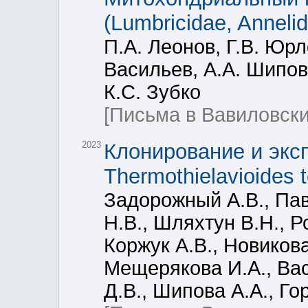
(Lumbricidae, Annelid
П.А. Леонов, Г.В. Юрл
Васильев, А.А. Шипов
К.С. Зубко
[Письма в Вавиловски
2023
Клонирование и экс
Thermothielavioides t
Задорожный А.В., Па
Н.В., Шляхтун В.Н., Р
Коржук А.В., Новикова
Мещерякова И.А., Вас
Д.В., Шипова А.А., Го