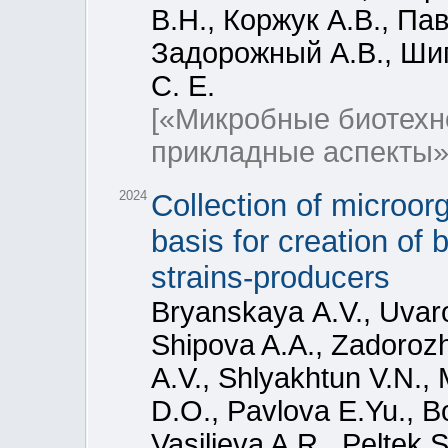
В.Н., Коржук А.В., Па
Задорожный А.В., Шип
С. Е.
[«Микробные биотехн
прикладные аспекты»
2024
Collection of micro
basis for creation of 
strains-producers
Bryanskaya А.V., Uvar
Shipova A.A., Zadoroz
A.V., Shlyakhtun V.N.
D.O., Pavlova E.Yu., B
Vasilieva A.R., Peltek S