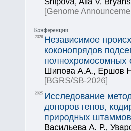
Shipova, Alla V. Bryan
[Genome Announcemen
Конференции
2026
Независимое проис
коконопрядов подсе
полнохромосомных 
Шипова А.А., Ершов Н
[BGRS/SB-2026]
2025
Исследование мето
доноров генов, код
природных штаммов B
Васильева А. Р., Ува