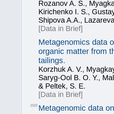
Rozanov A. S., Myagkaya
Kirichenko I. S., Gustay
Shipova A.A., Lazareva 
[Data in Brief]
Metagenomics data of
organic matter from th
tailings.
Korzhuk A. V., Myagkaya
Saryg-Ool B. O. Y., Mal
& Peltek, S. E.
[Data in Brief]
2020
Metagenomic data on p