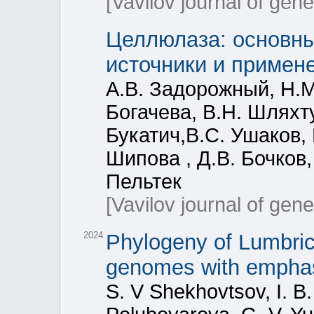
[Vavilov journal of gen
Целлюлаза: основны
источники и примен
А.В. Задорожный, Н.М.
Богачева, В.Н. Шляхту
Букатич,В.С. Ушаков, 
Шипова , Д.В. Бочков,
Пельтек
[Vavilov journal of gen
2024
Phylogeny of Lumbric
genomes with emphas
S. V Shekhovtsov, I. B.