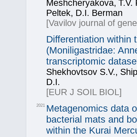
Meshcheryakova, T.V. 
Peltek, D.I. Berman
[Vavilov journal of gen
Differentiation within
(Moniligastridae: Ann
transcriptomic datase
Shekhovtsov S.V., Shi
D.I.
[EUR J SOIL BIOL]
2021
Metagenomics data of
bacterial mats and b
within the Kurai Merc