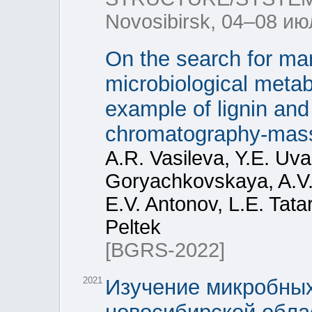
Novosibirsk, 04–08 ию
On the search for ma
microbiological metab
example of lignin and
chromatography-mas
A.R. Vasileva, Y.E. Uva
Goryachkovskaya, A.V.
E.V. Antonov, L.E. Tatar
Peltek
[BGRS-2022]
2021
Изучение микробных