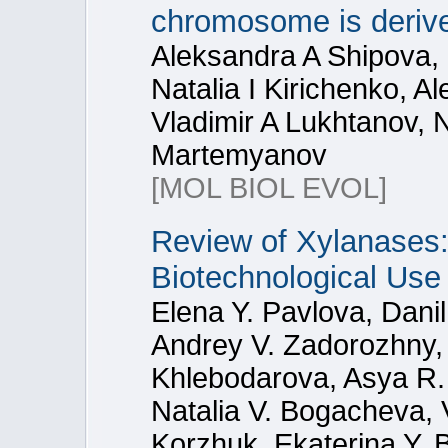
chromosome is derive
Aleksandra A Shipova, 
Natalia I Kirichenko, 
Vladimir A Lukhtanov, N
Martemyanov
[MOL BIOL EVOL]
Review of Xylanases:
Biotechnological Use
Elena Y. Pavlova, Dani
Andrey V. Zadorozhny, 
Khlebodarova, Asya R. 
Natalia V. Bogacheva, 
Korzhuk, Ekaterina Y. 