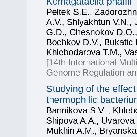
Komagataella phaffii
Peltek S.E., Zadorozhn
A.V., Shlyakhtun V.N.,
G.D., Chesnokov D.O.,
Bochkov D.V., Bukatic 
Khlebodarova T.M., Vas
[14th International Mul
Genome Regulation and
Studying of the effect
thermophilic bacteriu
Bannikova S.V. , Khle
Shipova A.A., Uvarova Y
Mukhin A.М., Bryanskay