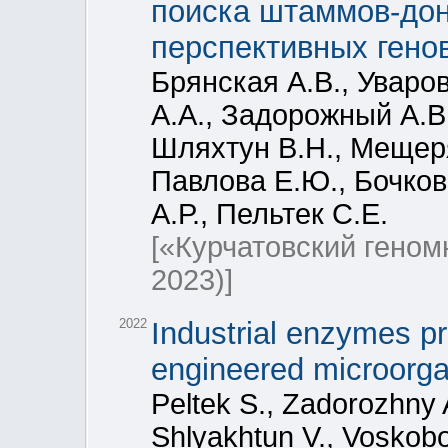
поиска штаммов-дон
перспективных генов
Брянская А.В., Уваро
А.А., Задорожный А.В.
Шляхтун В.Н., Мещеря
Павлова Е.Ю., Бочков
А.Р., Пельтек С.Е.
[«Курчатовский гено
2023)]
2022
Industrial enzymes pr
engineered microorga
Peltek S., Zadorozhny 
Shlyakhtun V., Voskoboe