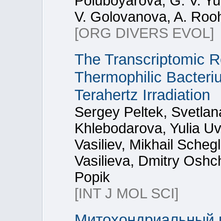
Poluboyarova, G. V. Yur
V. Golovanova, A. Roohi
[ORG DIVERS EVOL]
The Transcriptomic R
Thermophilic Bacteriu
Terahertz Irradiation
Sergey Peltek, Svetla
Khlebodarova, Yulia U
Vasiliev, Mikhail Sche
Vasilieva, Dmitry Oshc
Popik
[INT J MOL SCI]
Митохондриальный ге