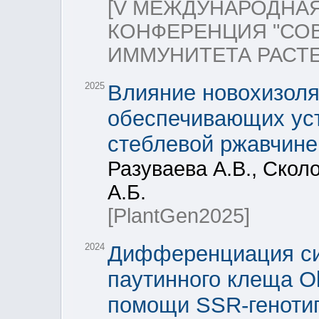
[V МЕЖДУНАРОДНА
КОНФЕРЕНЦИЯ "СО
ИММУНИТЕТА РАСТЕ
2025
Влияние новохизоля
обеспечивающих уст
стеблевой ржавчине
Разуваева А.В., Скол
А.Б.
[PlantGen2025]
2024
Дифференциация си
паутинного клеща Ol
помощи SSR-геноти