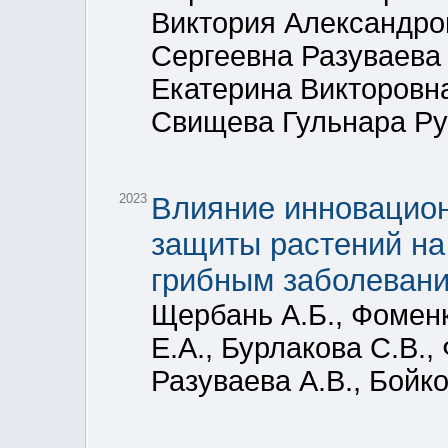
Виктория Александро
Сергеевна Разуваева
Екатерина Викторовн
Свищева Гульнара Р
2023
Влияние инновацион
защиты растений на
грибным заболеван
Щербань А.Б., Фоменк
Е.А., Бурлакова С.В.,
Разуваева А.В., Бойк