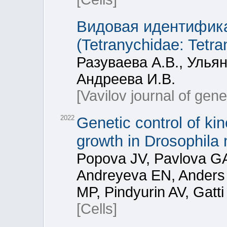
Видовая идентифик
(Tetranychidae: Tetr
Разуваева А.В., Ульян
Андреева И.В.
[Vavilov journal of gen
2022
Genetic control of ki
growth in Drosophila 
Popova JV, Pavlova GA
Andreyeva EN, Anders
MP, Pindyurin AV, Gatti
[Cells]