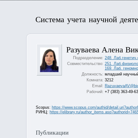
Система учета научной деят
Разуваева Алена Ви
Подразделение:
248. Лаб.генетич
Совместительство:
251. Лаб.физиоло
169. Лаб. геномн
Должность:
младший научный
Комната:
3212
Email:
RazuvaevaAV@bio
Рабочий:
+7 (383) 363-49-6
Scopus:
https://www.scopus.com/authid/detail.uri?auth
РИНЦ:
https://elibrary.ru/author_items.asp?authorid=746
Публикации