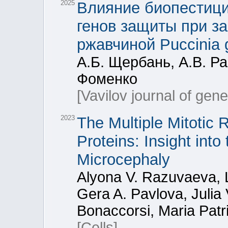
2025
Влияние биопестици
генов защиты при з
ржавчиной Puccinia gra
А.Б. Щербань, А.В. Ра
Фоменко
[Vavilov journal of gen
2023
The Multiple Mitotic
Proteins: Insight int
Microcephaly
Alyona V. Razuvaeva, L
Gera A. Pavlova, Julia 
Bonaccorsi, Maria Patr
[Cells]