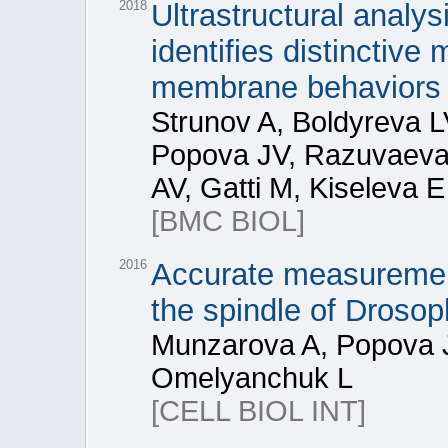
2018
Ultrastructural analys
identifies distinctive 
membrane behaviors
Strunov A, Boldyreva 
Popova JV, Razuvaeva 
AV, Gatti M, Kiseleva E
[BMC BIOL]
2016
Accurate measurement
the spindle of Drosop
Munzarova A, Popova J
Omelyanchuk L
[CELL BIOL INT]