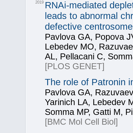
2019
RNAi-mediated deplet
leads to abnormal c
defective centrosome 
Pavlova GA, Popova JV
Lebedev MO, Razuvaev
AL, Pellacani C, Somma
[PLOS GENET]
The role of Patronin 
Pavlova GA, Razuvaev
Yarinich LA, Lebedev M
Somma MP, Gatti M, Pi
[BMC Mol Cell Biol]