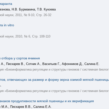
маранта
езнова, Н.В. Бурмакина, Т.В. Кукоева
й науки, 2011, № 9-10, Стр. 26-32
 in vitro
й науки, 2010, № 6, Стр. 108-110
 отбора у сортов ячменя
А., Пискарев В., Сотник А., Васильев Г., Афонников Д., Салина Е.
я «Биоинформатика регуляции и структуры геномов / системная биоло
атов, отвечающих за размер и форму зерна озимой мягкой пшениц
.
я «Биоинформатика регуляции и структуры геномов / системная биоло
знаков продуктивности мягкой пшеницы и их верификация
 М.А., Пискарев В.В., Салина Е.А.