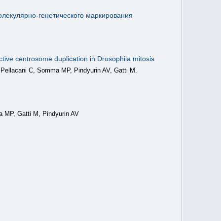
олекулярно-генетического маркирования
ive centrosome duplication in Drosophila mitosis
ellacani C, Somma MP, Pindyurin AV, Gatti M.
 MP, Gatti M, Pindyurin AV