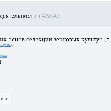
 деятельности
(ASSA)
их основ селекции зерновых культур (т.
 (т.153)
евна
]
ники