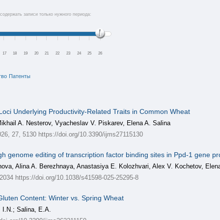
содержать записи только нужного периода:
17
18
19
20
21
22
23
24
25
26
тво
Патенты
le Loci Underlying Productivity-Related Traits in Common Wheat
Mikhail A. Nesterov, Vyacheslav V. Piskarev, Elena A. Salina
026, 27, 5130 https://doi.org/10.3390/ijms27115130
h genome editing of transcription factor binding sites in Ppd-1 gene p
ova, Alina A. Berezhnaya, Anastasiya E. Kolozhvari, Alex V. Kochetov, Elena
2034 https://doi.org/10.1038/s41598-025-25295-8
Gluten Content: Winter vs. Spring Wheat
I.N.; Salina, E.A.