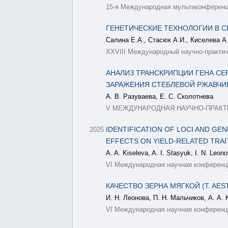
15-я Международная мультиконференци
ГЕНЕТИЧЕСКИЕ ТЕХНОЛОГИИ В 
Салина Е.А., Стасюк А.И., Киселева А.
XXVIII Международный научно-практич
АНАЛИЗ ТРАНСКРИПЦИИ ГЕНА CER
ЗАРАЖЕНИЯ СТЕБЛЕВОЙ РЖАВЧ
А. В. Разуваева, Е. С. Сколотнева
V МЕЖДУНАРОДНАЯ НАУЧНО-ПРАК
IDENTIFICATION OF LOCI AND GE
2025
EFFECTS ON YIELD-RELATED TRAI
A. A. Kiseleva, A. I. Stasyuk, I. N. Leono
VI Международная научная конференци
КАЧЕСТВО ЗЕРНА МЯГКОЙ (T. AE
И. Н. Леонова, П. Н. Мальчиков, А. А. 
VI Международная научная конференци