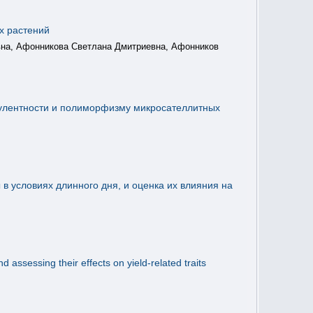
х растений
вна, Афонникова Светлана Дмитриевна, Афонников
 вирулентности и полиморфизму микросателлитных
 условиях длинного дня, и оценка их влияния на
assessing their effects on yield-related traits