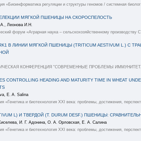
я «Биоинформатика регуляции и структуры геномов / системная биоло
СЕЛЕКЦИИ МЯГКОЙ ПШЕНИЦЫ НА СКОРОСПЕЛОСТЬ
А., Леонова И.Н.
еский форум «Аграрная наука – сельскохозяйственному производству 
K1 В ЛИНИИ МЯГКОЙ ПШЕНИЦЫ (TRITICUM AESTIVUM L.) С ТР
ИНОЙ
ТИЧЕСКАЯ КОНФЕРЕНЦИЯ "СОВРЕМЕННЫЕ ПРОБЛЕМЫ ИММУНИТЕТА
NES CONTROLLING HEADING AND MATURITY TIME IN WHEAT UND
TS
va, E. A. Salina
я «Генетика и биотехнология XXI века: проблемы, достижения, перспек
STIVUM L) И ТВЕРДОЙ (T. DURUM DESF.) ПШЕНИЦЫ: СРАВНИТЕ
Киселева, И. Г. Адонина, О. А. Орловская, Е. А. Салина
я «Генетика и биотехнология XXI века: проблемы, достижения, перспек