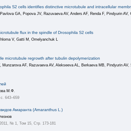
sophila S2 cells identifies distinctive microtubule and intracellular mem
 Pavlova GA, Popova JV, Razuvaeva AV, Anders AF, Renda F, Pindyurin AV, G
otubule flux in the spindle of Drosophila S2 cells
hloma V, Gatti M, Omelyanchuk L
dle microtubule regrowth after tubulin depolymerization
 Munzarova AF, Razuvaeva AV, Alekseeva AL, Berkaeva MB, Pindyurin AV,
лей
ова М.Ф.
 с. 643–659
видов Амаранта (Amaranthus L.)
лезнов
, 2011, № 1, Том 15, Стр. 173-181