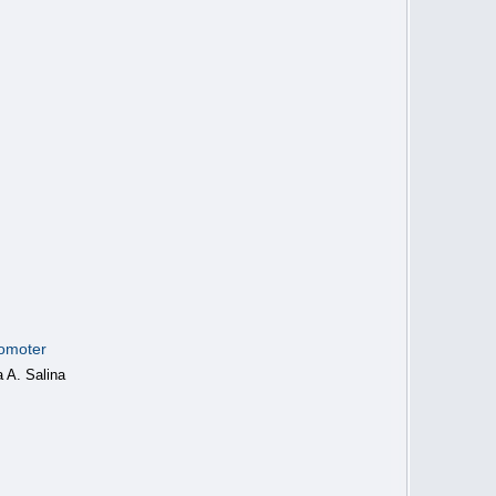
romoter
 A. Salina