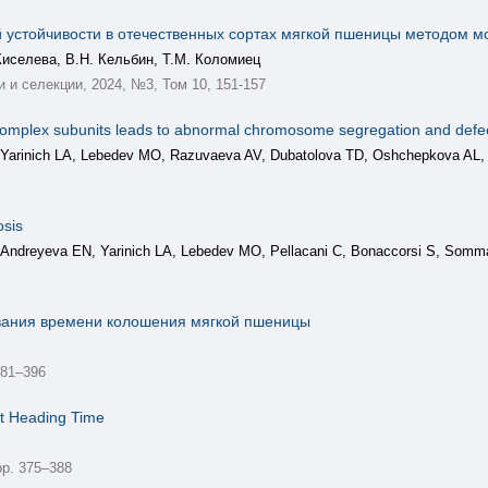
й устойчивости в отечественных сортах мягкой пшеницы методом м
Киселева, В.Н. Кельбин, Т.М. Коломиец
 и селекции, 2024, №3, Том 10, 151-157
omplex subunits leads to abnormal chromosome segregation and defect
Yarinich LA, Lebedev MO, Razuvaeva AV, Dubatolova TD, Oshchepkova AL, P
osis
Andreyeva EN, Yarinich LA, Lebedev MO, Pellacani C, Bonaccorsi S, Somma
ания времени колошения мягкой пшеницы
381–396
t Heading Time
pp. 375–388