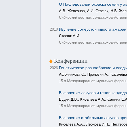
О Наследовании окраски семян у а
А.В. Железнов, А.И. Стасюк, Н.Б. Жел
Сибирский вестник сельскохозяйственно
Изучение солеустойчивости амаранта
2010
Стасюк А.И.
Сибирский вестник сельскохозяйственно
Конференции
Генетическое разнообразие и следы
2026
Афонникова С., Пронозин А., Киселёва 
15-я Международная мультиконференци
Выявление локусов и генов-кандид
Будяк Д.В., Киселёва А.А., Салина Е.А
15-я Международная мультиконференци
Выявление стабильных локусов при
Киселёва A.А., Леонова И.Н., Нестеров