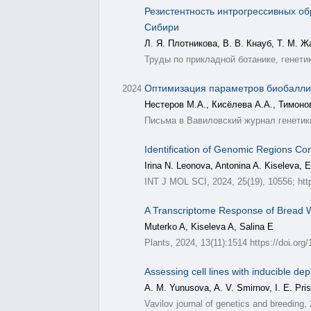
Резистентность интрогрессивных об
Сибири
Л. Я. Плотникова, В. В. Кнауб, Т. М. Ж
Труды по прикладной ботанике, генетик
Оптимизация параметров биобаллис
2024
Нестеров М.А., Кисёлева А.А., Тимоно
Письма в Вавиловский журнал генетики 
Identification of Genomic Regions Co
Irina N. Leonova, Antonina A. Kiseleva, E
INT J MOL SCI, 2024, 25(19), 10556; htt
A Transcriptome Response of Bread W
Muterko A, Kiseleva A, Salina E
Plants, 2024, 13(11):1514 https://doi.or
Assessing cell lines with inducible 
A. M. Yunusova, A. V. Smirnov, I. E. Pris
Vavilov journal of genetics and breeding,