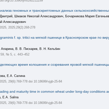
/doi.org/10.3390/ijms262211159
нализа геномных и транскриптомных данных сельскохозяйственны
 Дмитрий, Шмаков Николай Александрович, Бочарникова Мария Евгенье
ай Александрович
 2025, 2025;29(2):268-278
graminis f. sp. tritici на мягкой пшенице в Красноярском крае по
. Апарина, В. В. Пискарев, В. Н. Кельбин
59, № 5, с. 443–452
еделяющих время колошения и созревания яровой мягкой пшеницы в
ова, Е.А. Салина
 2025, 29(6):769-778 doi 10.18699/vjgb-25-84
ading and maturity time in common wheat under long-day conditions and 
, E.A. Salina
 2025, 29(6):769-778 doi 10.18699/vjgb-25-84