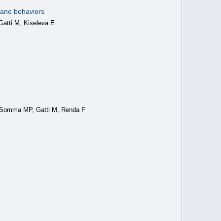
brane behaviors
atti M, Kiseleva E
 Somma MP, Gatti M, Renda F