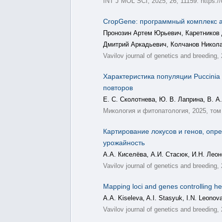
INT J MOL SCI, 2025, 26, 11159. https:/
CropGene: программный комплекс а
Пронозин Артем Юрьевич, Каретников
Дмитрий Аркадьевич, Колчанов Никол
Vavilov journal of genetics and breeding,
Характеристика популяции Puccinia 
повторов
Е. С. Сколотнева, Ю. В. Лаприна, В. А
Микология и фитопатология, 2025, том 
Картирование локусов и генов, опр
урожайность
А.А. Киселёва, А.И. Стасюк, И.Н. Леон
Vavilov journal of genetics and breeding,
Mapping loci and genes controlling he
A.A. Kiseleva, A.I. Stasyuk, I.N. Leonova
Vavilov journal of genetics and breeding,