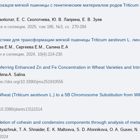
разцов мягкой пшеницы с генетическим материалом родов Triticum
анболат, Е. С. Сколотнева, Ю. В. Лаприна, Е. В. Зуев
е и селекции, 2025, том 186, №3, сс. 270-284
тики для трансформации мягкой пшеницы Triticum aestivum L. ли
ва Е.М., Сергеева Е.М., Салина Е.А
и селекции, 2024, 10(4):224-230
nferring Enhanced Zn and Fe Concentration in Wheat Varieties and Intr
lena A. Salina
ps://doi.org/10.3390/ijms251910556
heat (Triticum aestivum L.) to a 5B Chromosome Substitution from W
g/10.3390/plants13111514
depletion of cohesin and condensins components through analysis of 
tyazhnuk, T. A. Shnaider, E. K. Maltseva, S. D. Afonnikova, O. A. Gusev, N. 
 2024