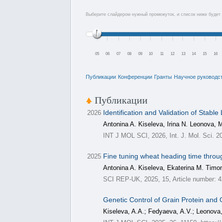
Выберите слайдером нужный промежуток, и список ниже будет 
05
06
07
08
09
10
11
12
13
14
15
16
Публикации
Конференции
Гранты
Научное руководс
Публикации
Identification and Validation of Stab
2026
Antonina A. Kiseleva, Irina N. Leonova, 
INT J MOL SCI, 2026, Int. J. Mol. Sci. 2
Fine tuning wheat heading time throug
2025
Antonina A. Kiseleva, Ekaterina M. Timon
SCI REP-UK, 2025, 15, Article number: 4
Genetic Control of Grain Protein and 
Kiseleva, A.A.; Fedyaeva, A.V.; Leonova, 