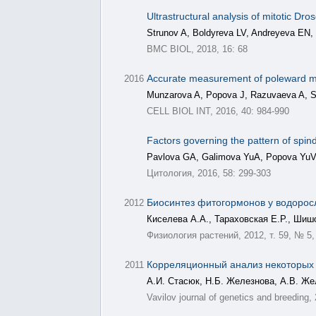
Ultrastructural analysis of mitotic Dro
Strunov A, Boldyreva LV, Andreyeva EN,
BMC BIOL, 2018, 16: 68
Accurate measurement of poleward micr
2016
Munzarova A, Popova J, Razuvaeva A, S
CELL BIOL INT, 2016, 40: 984-990
Factors governing the pattern of spin
Pavlova GA, Galimova YuA, Popova YuV,
Цитология, 2016, 58: 299-303
Биосинтез фитогормонов у водорос
2012
Киселева А.А., Тараховская Е.Р., Шиш
Физиология растений, 2012, т. 59, № 5,
Корреляционный анализ некоторых 
2011
А.И. Стасюк, Н.Б. Железнова, А.В. Же
Vavilov journal of genetics and breeding