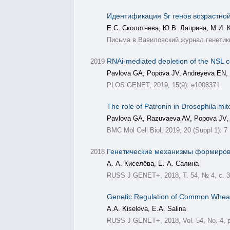
Идентификация Sr генов возрастно
Е.С. Сколотнева, Ю.В. Лаприна, М.И. 
Письма в Вавиловский журнал генетики
RNAi-mediated depletion of the NSL c
2019
Pavlova GA, Popova JV, Andreyeva EN, 
PLOS GENET, 2019, 15(9): e1008371
The role of Patronin in Drosophila mit
Pavlova GA, Razuvaeva AV, Popova JV, 
BMC Mol Cell Biol, 2019, 20 (Suppl 1): 7
Генетические механизмы формиров
2018
А. А. Киселёва, Е. А. Салина
RUSS J GENET+, 2018, Т. 54, № 4, с. 
Genetic Regulation of Common Whea
A.A. Kiseleva, E.A. Salina
RUSS J GENET+, 2018, Vol. 54, No. 4, 