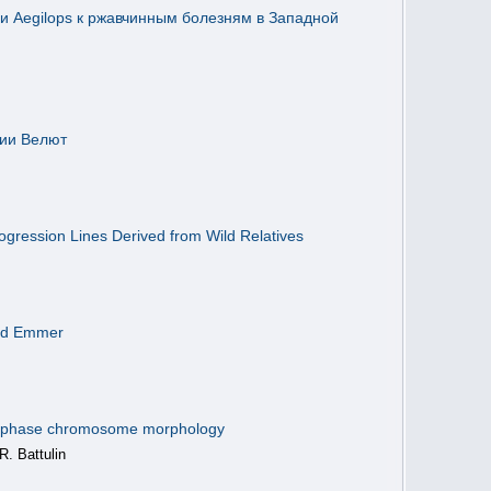
 и Aegilops к ржавчинным болезням в Западной
нии Велют
ogression Lines Derived from Wild Relatives
ild Emmer
metaphase chromosome morphology
R. Battulin