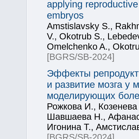
applying reproductive
embryos
Amstislavsky S., Rakh
V., Okotrub S., Lebedev
Omelchenko A., Okotru
[BGRS/SB-2024]
Эффекты репродукти
и развитие мозга у 
моделирующих боле
Рожкова И., Козенева 
Шавшаева Н., Афанасо
Игонина Т., Амстисла
[BGRS/SB-2024]