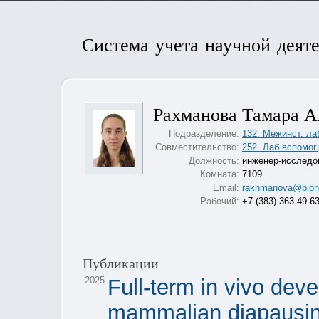
Система учета научной деят
Рахманова Тамара А
Подразделение:
132. Межинст. ла
Совместительство:
252. Лаб.вспомог.
Должность:
инженер-исследо
Комната:
7109
Email:
rakhmanova@bione
Рабочий:
+7 (383) 363-49-6
Публикации
2025
Full-term in vivo dev
mammalian diapausi