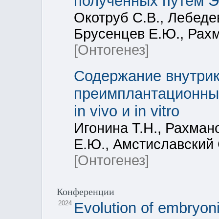
полученных путем 
Окотруб С.В., Лебедев
Брусенцев Е.Ю., Рахм
[Онтогенез]
Содержание внутрик
преимплантационны
in vivo и in vitro
Игонина Т.Н., Рахмано
Е.Ю., Амстиславский 
[Онтогенез]
Конференции
2024
Evolution of embryo