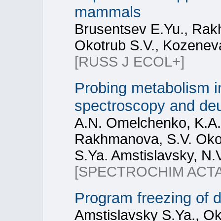
mammals
Brusentsev E.Yu., Rak
Okotrub S.V., Kozeneva
[RUSS J ECOL+]
Probing metabolism 
spectroscopy and deu
A.N. Omelchenko, K.A. 
Rakhmanova, S.V. Okot
S.Ya. Amstislavsky, N.
[SPECTROCHIM ACTA
Program freezing of 
Amstislavsky S.Ya., Ok