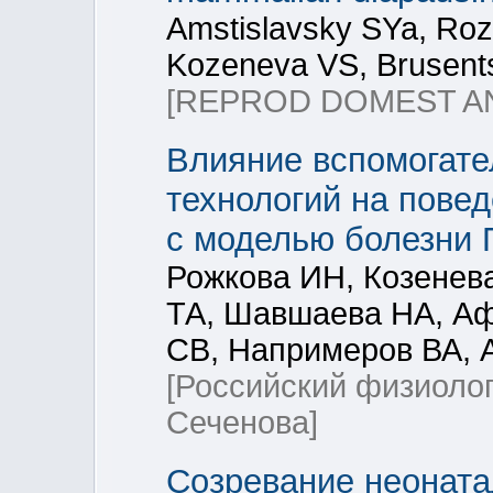
Amstislavsky SYa, Ro
Kozeneva VS, Brusent
[REPROD DOMEST AN
Влияние вспомогате
технологий на пове
с моделью болезни 
Рожкова ИН, Козенев
ТА, Шавшаева НА, Аф
СВ, Напримеров ВА, 
[Российский физиоло
Сеченова]
Созревание неоната