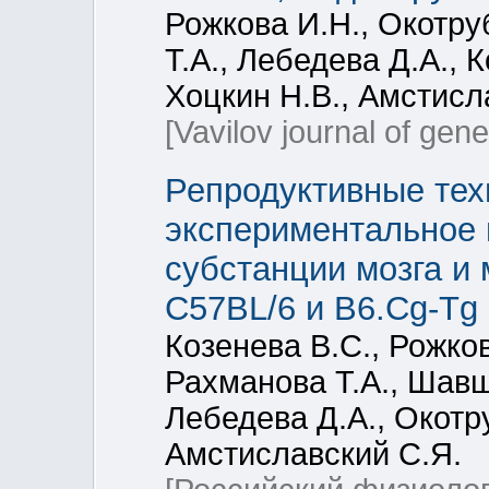
Рожкова И.Н., Окотру
Т.А., Лебедева Д.А., 
Хоцкин Н.В., Амстисл
[Vavilov journal of gen
Репродуктивные тех
экспериментальное 
субстанции мозга и
C57BL/6 и B6.Cg-Tg
Козенева В.С., Рожко
Рахманова Т.А., Шавш
Лебедева Д.А., Окотру
Амстиславский С.Я.