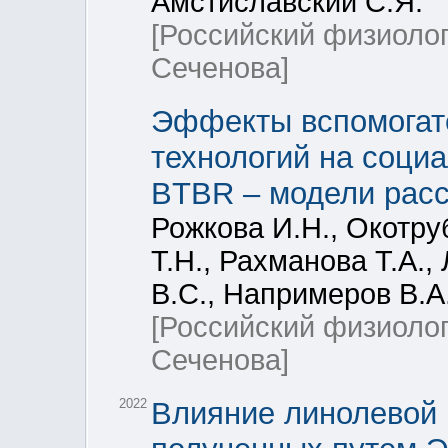
Амстиславский С.Я.
[Российский физиоло
Сеченова]
Эффекты вспомогат
технологий на соци
BTBR – модели расс
Рожкова И.Н., Окотру
Т.Н., Рахманова Т.А.,
В.С., Напримеров В.А
[Российский физиоло
Сеченова]
2022
Влияние линолевой 