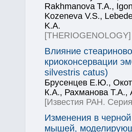
Rakhmanova T.A., Igoni
Kozeneva V.S., Lebede
K.A.
[THERIOGENOLOGY]
Влияние стеариново
криоконсервации эм
silvestris catus)
Брусенцев Е.Ю., Окот
К.А., Рахманова Т.А.,
[Известия РАН. Серия
Изменения в черной 
мышей, моделирующ