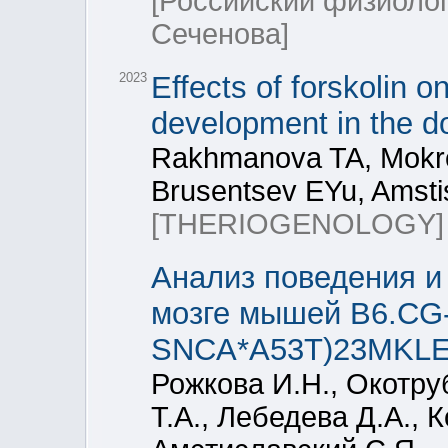
[Российский физиоло
Сеченова]
2023
Effects of forskolin 
development in the d
Rakhmanova TA, Mokrou
Brusentsev EYu, Amsti
[THERIOGENOLOGY]
Анализ поведения и
мозге мышей B6.CG
SNCA*A53T)23MKLE/
Рожкова И.Н., Окотру
Т.А., Лебедева Д.А., 