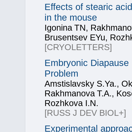
Effects of stearic ac
in the mouse
Igonina TN, Rakhmano
Brusentsev EYu, Rozhk
[CRYOLETTERS]
Embryonic Diapause i
Problem
Amstislavsky S.Ya., Ok
Rakhmanova T.A., Kose
Rozhkova I.N.
[RUSS J DEV BIOL+]
Experimental approac