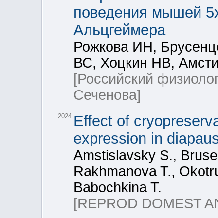
поведения мышей 5
Альцгеймера
Рожкова ИН, Брусенц
ВС, Хоцкин НВ, Амст
[Российский физиоло
Сеченова]
2024
Effect of cryopreser
expression in diapau
Amstislavsky S., Bruse
Rakhmanova T., Okotrub
Babochkina T.
[REPROD DOMEST AN