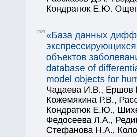
Кондратюк Е.Ю. Ощеп
2023
«База данных дифф
экспрессирующихся 
объектов заболеван
database of different
model objects for h
Чадаева И.В., Ершов 
Кожемякина Р.В., Расс
Кондратюк Е.Ю., Шихе
Федосеева Л.А., Реди
Стефанова Н.А., Колос