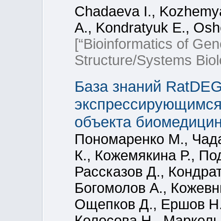
Chadaeva I., Kozhemya
A., Kondratyuk E., Osh
[“Bioinformatics of Ge
Structure/Systems Bio
База знаний RatDE
экспрессирующимся 
объекта биомедицин
Пономаренко М., Чада
К., Кожемякина Р., По
Рассказов Д., Кондрат
Богомолов А., Кожевн
Ощепков Д., Ершов Н.
Колосова Н., Маркель