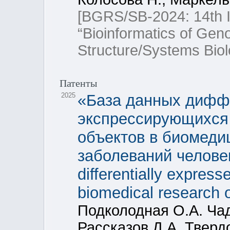
[BGRS/SB-2024: 14th In
“Bioinformatics of Ge
Structure/Systems Biol
Патенты
2025
«База данных дифф
экспрессирующихся
объектов в биомеди
заболеваний человек
differentially expres
biomedical research
Подколодная О.А. Ча
Рассказов Д.А. Тверд