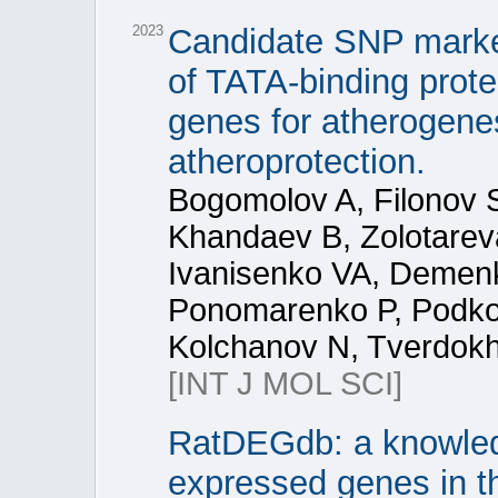
2023
Candidate SNP markers 
of TATA-binding prote
genes for atherogenes
atheroprotection.
Bogomolov A, Filonov 
Khandaev B, Zolotare
Ivanisenko VA, Demenk
Ponomarenko P, Podkol
Kolchanov N, Tverdok
[INT J MOL SCI]
RatDEGdb: a knowledg
expressed genes in th