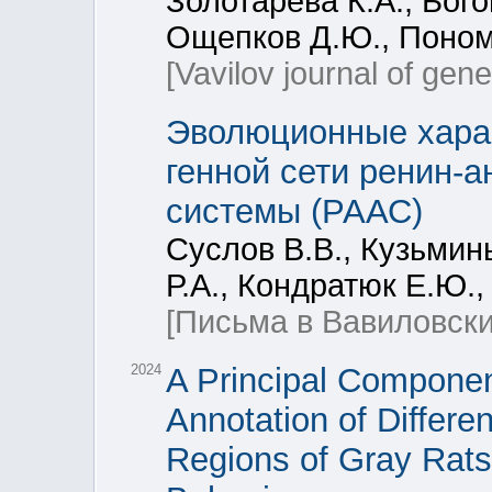
Золотарева К.А., Бого
Ощепков Д.Ю., Поном
[Vavilov journal of gen
Эволюционные хара
генной сети ренин-
системы (РААС)
Суслов В.В., Кузьмин
Р.А., Кондратюк Е.Ю.
[Письма в Вавиловски
2024
A Principal Componen
Annotation of Differe
Regions of Gray Rats