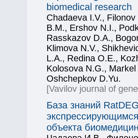
biomedical research
Chadaeva I.V., Filonov
B.M., Ershov N.I., Pod
Rasskazov D.A., Bogom
Klimova N.V., Shikhev
L.A., Redina О.Е., Koz
Kolosova N.G., Markel
Oshchepkov D.Yu.
[Vavilov journal of gen
База знаний RatDE
экспрессирующимся 
объекта биомедицин