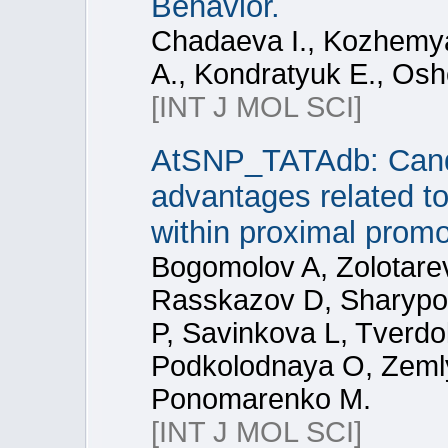
Behavior.
Chadaeva I., Kozhemya
A., Kondratyuk E., Osh
[INT J MOL SCI]
AtSNP_TATAdb: Candi
advantages related t
within proximal promo
Bogomolov A, Zolotarev
Rasskazov D, Sharypo
P, Savinkova L, Tverd
Podkolodnaya O, Zeml
Ponomarenko M.
[INT J MOL SCI]