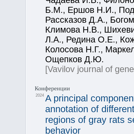
Чадаева И.В., Филоно
Б.М., Ершов Н.И., По
Рассказов Д.А., Богом
Климова Н.В., Шихеви
Л.А., Редина О.Е., Ко
Колосова Н.Г., Марке
Ощепков Д.Ю.
[Vavilov journal of gen
Конференции
2024
A principal component
annotation of differen
regions of gray rats 
behavior