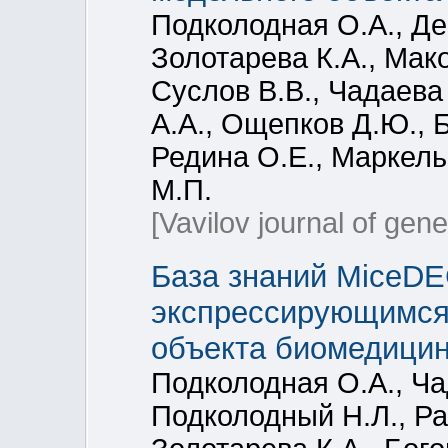
Подколодная О.А., Де
Золотарева К.А., Мак
Суслов В.В., Чадаева
А.А., Ощепков Д.Ю., 
Редина О.Е., Маркель
М.П.
[Vavilov journal of gen
База знаний MiceD
экспрессирующимся
объекта биомедицин
Подколодная О.А., Ча
Подколодный Н.Л., Ра