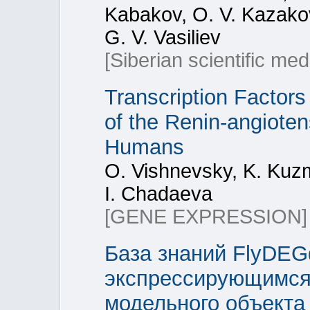
Kabakov, O. V. Kazakov
G. V. Vasiliev
[Siberian scientific med
Transcription Factors
of the Renin-angiote
Humans
O. Vishnevsky, K. Kuzm
I. Chadaeva
[GENE EXPRESSION]
База знаний FlyDE
экспрессирующимся г
модельного объект