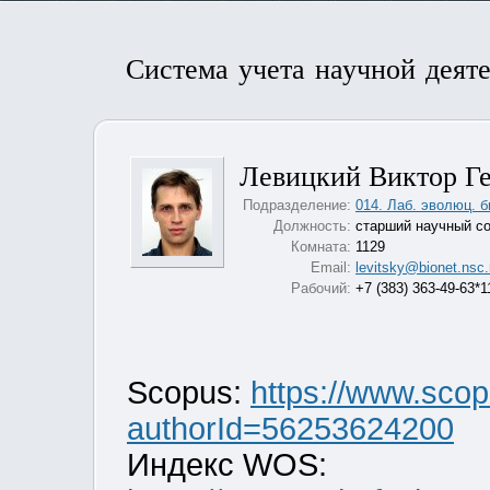
Система учета научной деят
Левицкий Виктор Г
Подразделение:
014. Лаб. эволюц. б
Должность:
старший научный с
Комната:
1129
Email:
levitsky@bionet.nsc.
Рабочий:
+7 (383) 363-49-63*1
Scopus:
https://www.scop
authorId=56253624200
Индекс WOS: