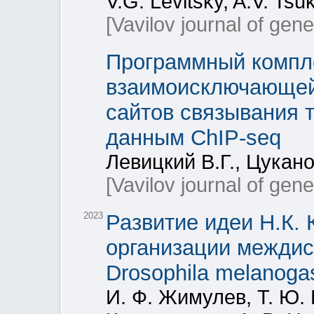
V.G. Levitsky, A.V. Tsu
[Vavilov journal of gen
Программный компле
взаимоисключающей 
сайтов связывания 
данным ChIP-seq
Левицкий В.Г., Цукано
[Vavilov journal of gen
2023
Развитие идеи Н.К. 
организации междис
Drosophila melanoga
И. Ф. Жимулев, Т. Ю. В