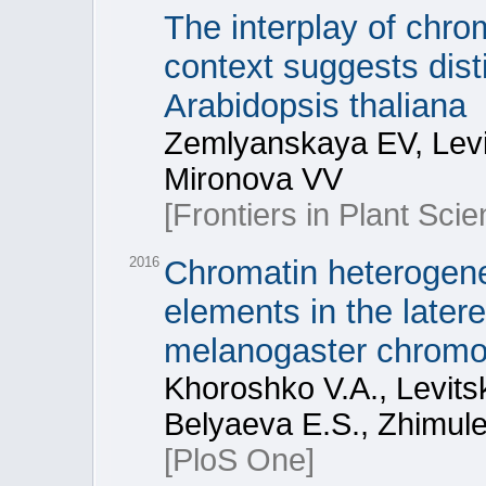
The interplay of chr
context suggests dist
Arabidopsis thaliana
Zemlyanskaya EV, Levi
Mironova VV
[Frontiers in Plant Scie
2016
Chromatin heterogenei
elements in the latere
melanogaster chrom
Khoroshko V.A., Levits
Belyaeva E.S., Zhimulev
[PloS One]