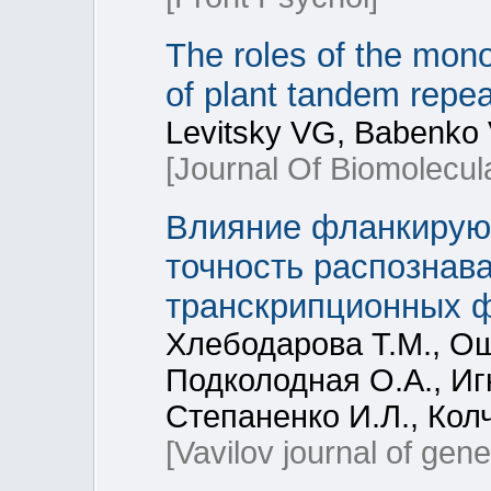
The roles of the mon
of plant tandem repea
Levitsky VG, Babenko 
[Journal Of Biomolecul
Влияние фланкирую
точность распознав
транскрипционных ф
Хлебодарова Т.М., Ощ
Подколодная О.А., Игн
Степаненко И.Л., Колч
[Vavilov journal of gen