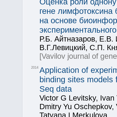
Оценка роли однону
гене лимфотоксина 
на основе биоинфор
экспериментального
Р.Б. Айтназаров, Е.В.
В.Г.Левицкий, С.П. Кн
[Vavilov journal of gen
2014
Application of experim
binding sites models 
Seq data
Victor G Levitsky, Ivan
Dmitry Yu Oschepkov,
Tatyana I Merkulova