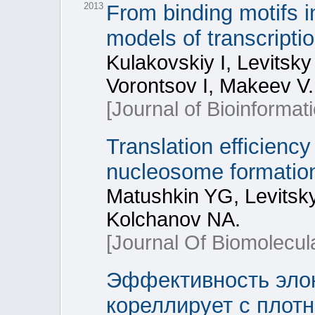
2013
From binding motifs 
models of transcriptio
Kulakovskiy I, Levitsk
Vorontsov I, Makeev V.
[Journal of Bioinformat
Translation efficiency
nucleosome formation
Matushkin YG, Levitsky
Kolchanov NA.
[Journal Of Biomolecul
Эффективность элон
кореллирует с плот