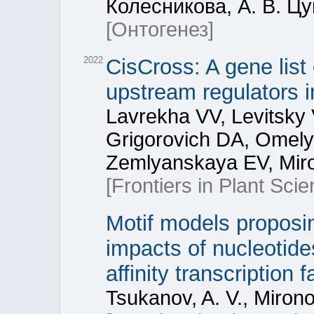
Колесникова, А. В. Ц
[Онтогенез]
2022
CisCross: A gene list
upstream regulators i
Lavrekha VV, Levitsky
Grigorovich DA, Omel
Zemlyanskaya EV, Mir
[Frontiers in Plant Scie
Motif models proposi
impacts of nucleotide
affinity transcription 
Tsukanov, A. V., Mirono