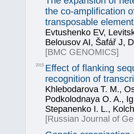
The expansion of hete
the co-amplification 
transposable element
Evtushenko EV, Levits
Belousov AI, Šafář J, D
[BMC GENOMICS]
2015
Effect of flanking se
recognition of transcri
Khlebodarova T. M., Os
Podkolodnaya O. A., Ign
Stepanenko I. L., Kolc
[Russian Journal of Ge