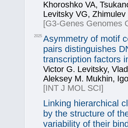
Khoroshko VA, Tsukano
Levitsky VG, Zhimulev 
[G3-Genes Genomes G
2025
Asymmetry of motif co
pairs distinguishes D
transcription factors
Victor G. Levitsky, Vla
Aleksey M. Mukhin, Igo
[INT J MOL SCI]
Linking hierarchical cl
by the structure of t
variability of their bin