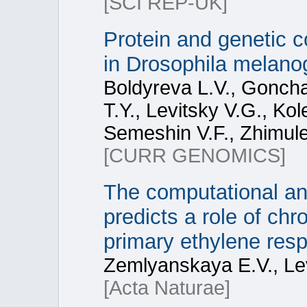
[SCI REP-UK]
Protein and genetic c
in Drosophila melanog
Boldyreva L.V., Gonch
T.Y., Levitsky V.G., Kol
Semeshin V.F., Zhimule
[CURR GENOMICS]
The computational an
predicts a role of chr
primary ethylene resp
Zemlyanskaya E.V., Le
[Acta Naturae]