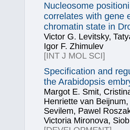
Nucleosome positionin
correlates with gene 
chromatin state in D
Victor G. Levitsky, Tat
Igor F. Zhimulev
[INT J MOL SCI]
Specification and regu
the Arabidopsis embr
Margot E. Smit, Cristin
Henriette van Beijnum, 
Sevilem, Pawel Roszak
Victoria Mironova, Sio