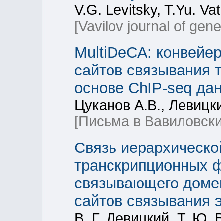
V.G. Levitsky, T.Yu. Vat
[Vavilov journal of gen
MultiDeCA: конвейер
сайтов связывания 
основе ChIP-seq да
Цуканов А.В., Левицки
[Письма в Вавиловски
Связь иерархическо
транскрипционных ф
связывающего домен
сайтов связывания 
В. Г. Левицкий, Т. Ю.