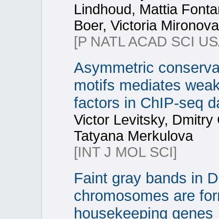
Lindhoud, Mattia Font
Boer, Victoria Mironova
[P NATL ACAD SCI US
Asymmetric conservati
motifs mediates weak 
factors in ChIP-seq d
Victor Levitsky, Dmit
Tatyana Merkulova
[INT J MOL SCI]
Faint gray bands in 
chromosomes are for
housekeeping genes