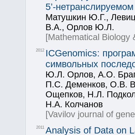
5’-нетранслируемом
Матушкин Ю.Г., Левиц
В.А., Орлов Ю.Л.
[Mathematical Biology 
2012
ICGenomics: програ
символьных последо
Ю.Л. Орлов, А.О. Браг
П.С. Деменков, О.В. 
Ощепков, Н.Л. Подкол
Н.А. Колчанов
[Vavilov journal of gen
2011
Analysis of Data on 