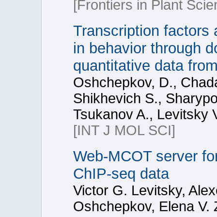
[Frontiers in Plant Scie
Transcription factors
in behavior through d
quantitative data fr
Oshchepkov, D., Chada
Shikhevich S., Sharypo
Tsukanov A., Levitsky V
[INT J MOL SCI]
Web-MCOT server for 
ChIP-seq data
Victor G. Levitsky, Ale
Oshchepkov, Elena V. 