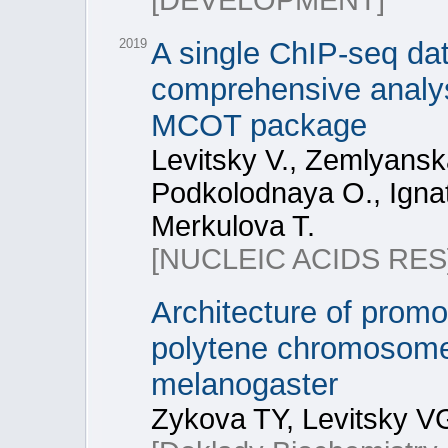
[DEVELOPMENT]
2019
A single ChIP-seq data
comprehensive analys
MCOT package
Levitsky V., Zemlyans
Podkolodnaya O., Ignat
Merkulova T.
[NUCLEIC ACIDS RES
Architecture of promo
polytene chromosome 
melanogaster
Zykova TY, Levitsky V