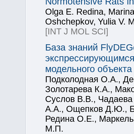
Normotensive Rats in
Olga E. Redina, Marina
Oshchepkov, Yulia V. 
[INT J MOL SCI]
База знаний FlyDE
экспрессирующимся г
модельного объект
Подколодная О.А., Де
Золотарева К.А., Мак
Суслов В.В., Чадаева
А.А., Ощепков Д.Ю., 
Редина О.Е., Маркель
М.П.