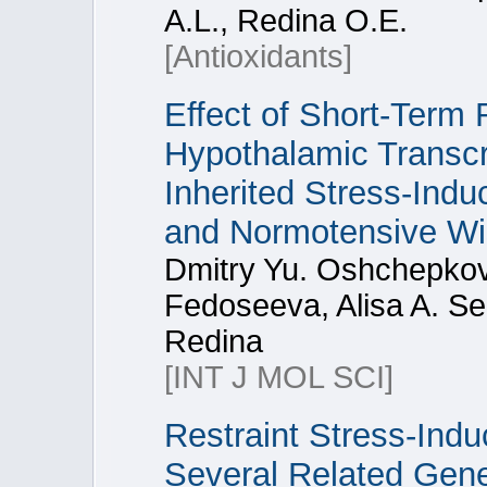
A.L., Redina O.E.
[Antioxidants]
Effect of Short-Term 
Hypothalamic Transcri
Inherited Stress-Indu
and Normotensive Wi
Dmitry Yu. Oshchepkov,
Fedoseeva, Alisa A. Se
Redina
[INT J MOL SCI]
Restraint Stress-Ind
Several Related Gene