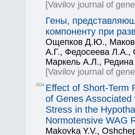
[Vavilov journal of gen
Гены, представляющ
компоненту при раз
Ощепков Д.Ю., Маковк
А.Г., Федосеева Л.А.,
Маркель А.Л., Редина
[Vavilov journal of gen
2024
Effect of Short-Term 
of Genes Associated 
Stress in the Hypoth
Normotensive WAG R
Makovka Y.V., Oshchep