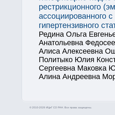
рестрикционного (эм
ассоциированного 
гипертензивного ста
Редина Ольга Евгень
Анатольевна Федосе
Алиса Алексеевна О
Политыко Юлия Конст
Сергеевна Маковка 
Алина Андреевна Мор
© 2010-2026 ИЦиГ СО РАН. Все права защищены.