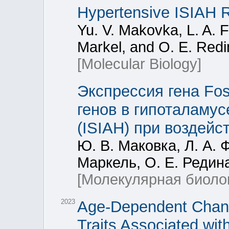
Hypertensive ISIAH 
Yu. V. Makovka, L. A. 
Markel, and O. E. Redi
[Molecular Biology]
Экспрессия гена Fo
генов в гипоталаму
(ISIAH) при воздейс
Ю. В. Маковка, Л. А. 
Маркель, О. Е. Редин
[Молекулярная биоло
2023
Age-Dependent Chang
Traits Associated wit