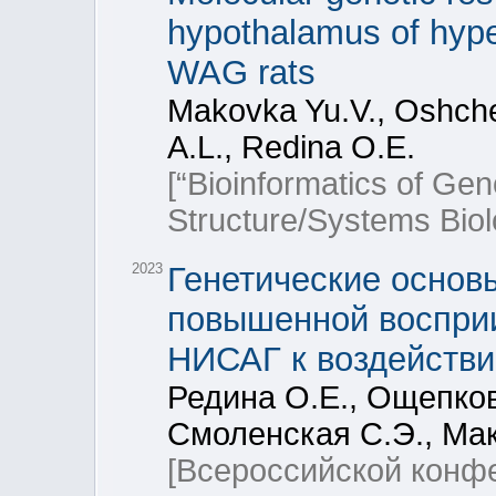
hypothalamus of hyp
WAG rats
Makovka Yu.V., Oshche
A.L., Redina O.E.
[“Bioinformatics of Ge
Structure/Systems Bio
2023
Генетические основ
повышенной восприи
НИСАГ к воздействи
Редина О.Е., Ощепков
Смоленская С.Э., Мак
[Всероссийской кон