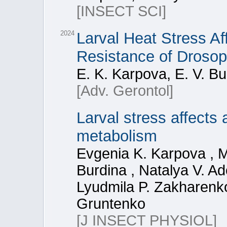
[INSECT SCI]
2024
Larval Heat Stress Af
Resistance of Drosop
E. K. Karpova, E. V. Bu
[Adv. Gerontol]
Larval stress affects
metabolism
Evgenia K. Karpova , M
Burdina , Natalya V. A
Lyudmila P. Zakharenko 
Gruntenko
[J INSECT PHYSIOL]