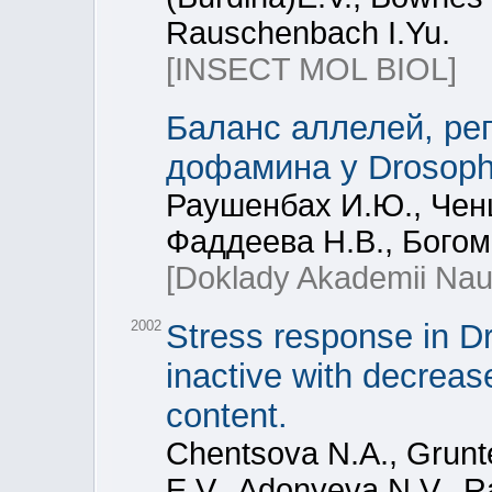
Rauschenbach I.Yu.
[INSECT MOL BIOL]
Баланс аллелей, ре
дофамина у Drosoph
Раушенбах И.Ю., Ченц
Фаддеева Н.В., Богом
[Doklady Akademii Nau
2002
Stress response in D
inactive with decrea
content.
Chentsova N.A., Grunt
E.V., Adonyeva N.V., 