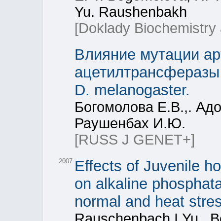
Yu. Raushenbakh
[Doklady Biochemistry 
Влияние мутации apt
ацетилтрансферазы
D. melanogaster.
Богомолова Е.В.,. Адо
Раушенбах И.Ю.
[RUSS J GENET+]
2007
Effects of Juvenile 
on alkaline phosphata
normal and heat stres
Rauschenbach I.Yu., B