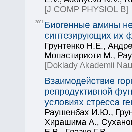
[J COMP PHYSIOL B]
2001
Биогенные амины не
синтезирующих их ф
Грунтенко Н.Е., Андре
Монастириоти М., Ра
[Doklady Akademii Nau
Взаимодействие гор
репродуктивной функ
условиях стресса г
Раушенбах И.Ю., Грун
Хирашима А., Сухано
Е.В., Глазко Г.В.