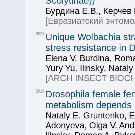
Scolytinae))
Бурдина Е.В., Керчев 
[Евразиатский энтомо
2021
Unique Wolbachia str
stress resistance in 
Elena V. Burdina, Rom
Yury Yu. Ilinsky, Natal
[ARCH INSECT BIOC
2019
Drosophila female fer
metabolism depends o
Nataly E. Gruntenko, E
Adonyeva, Olga V. Andr