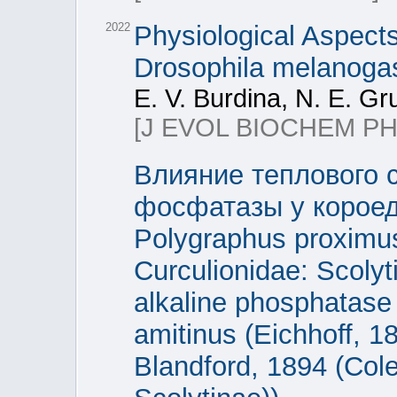
2022
Physiological Aspects
Drosophila melanogas
E. V. Burdina, N. E. G
[J EVOL BIOCHEM PH
Влияние теплового 
фосфатазы у короедов
Polygraphus proximus
Curculionidae: Scolyti
alkaline phosphatase a
amitinus (Eichhoff, 
Blandford, 1894 (Cole