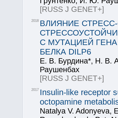
Грунтенко, И. Ю. Рау
[RUSS J GENET+]
2018
ВЛИЯНИЕ СТРЕСС
СТРЕССОУСТОЙЧИВО
С МУТАЦИЕЙ ГЕН
БЕЛКА DILP6
Е. В. Бурдина*, Н. В. 
Раушенбах
[RUSS J GENET+]
2017
Insulin-like receptor 
octopamine metaboli
Natalya V. Adonyeva, E