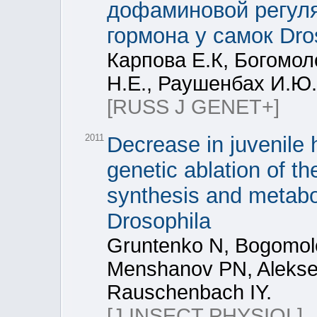
дофаминовой регул
гормона у самок Dro
Карпова Е.К, Богомол
Н.Е., Раушенбах И.Ю.
[RUSS J GENET+]
2011
Decrease in juvenile 
genetic ablation of th
synthesis and metabo
Drosophila
Gruntenko N, Bogomol
Menshanov PN, Aleksee
Rauschenbach IY.
[J INSECT PHYSIOL]