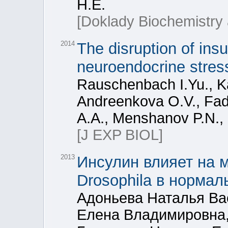
Н.Е.
[Doklady Biochemistry 
2014
The disruption of insu
neuroendocrine stress
Rausсhenbaсh I.Yu., K
Andreenkova O.V., Fad
A.A., Menshanov P.N.,
[J EXP BIOL]
2013
Инсулин влияет на 
Drosophila в норма
Адоньева Наталья Ва
Елена Владимировна,