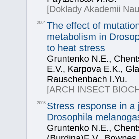
[Doklady Akademii Nau
2004
The effect of mutatio
metabolism in Drosoph
to heat stress
Gruntenko N.Е., Chent
E.V., Karpova E.K., Gla
Rauschenbach I.Yu.
[ARCH INSECT BIOC
2003
Stress response in a 
Drosophila melanogas
Gruntenko N.Е., Chent
(Burdina)E.V., Bownes 