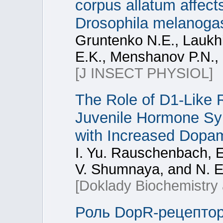
corpus allatum affect
Drosophila melanoga
Gruntenko N.Е., Laukh
E.K., Menshanov P.N.,
[J INSECT PHYSIOL]
The Role of D1-Like R
Juvenile Hormone Syn
with Increased Dopa
I. Yu. Rauschenbach, E
V. Shumnaya, and N. E
[Doklady Biochemistry 
Роль DopR-рецептор