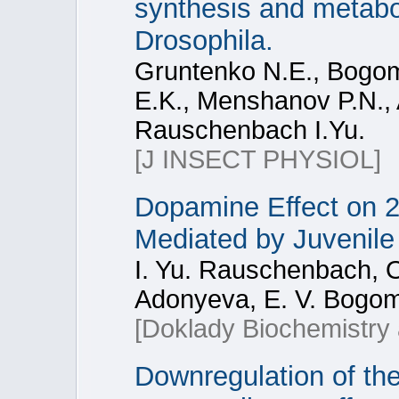
synthesis and metabo
Drosophila.
Gruntenko N.Е., Bogom
E.K., Menshanov P.N., 
Rauschenbach I.Yu.
[J INSECT PHYSIOL]
Dopamine Effect on 
Mediated by Juvenil
I. Yu. Rauschenbach, O.
Adonyeva, E. V. Bogom
[Doklady Biochemistry 
Downregulation of the