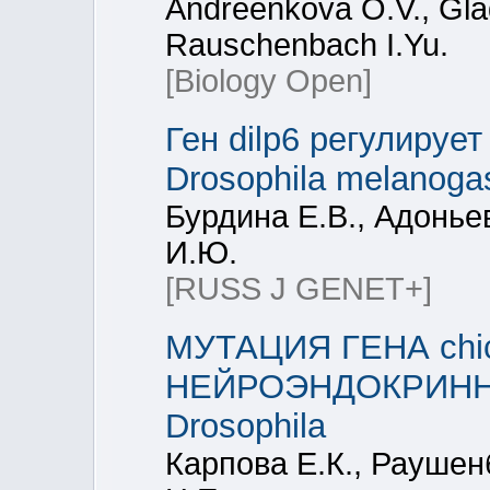
Andreenkova O.V., Gladk
Rauschenbach I.Yu.
[Biology Open]
Ген dilp6 регулируе
Drosophila melanoga
Бурдина Е.В., Адонье
И.Ю.
[RUSS J GENET+]
МУТАЦИЯ ГЕНА chi
НЕЙРОЭНДОКРИНН
Drosophila
Карпова Е.К., Раушен