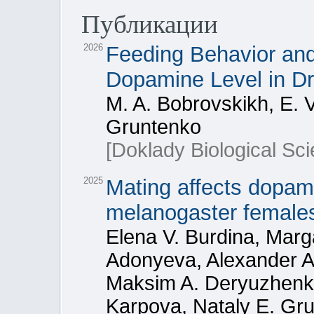
Публикации
2026
Feeding Behavior and
Dopamine Level in Dr
M. A. Bobrovskikh, E. V
Gruntenko
[Doklady Biological Sc
2025
Mating affects dopami
melanogaster female
Elena V. Burdina, Marga
Adonyeva, Alexander A
Maksim A. Deryuzhenko
Karpova, Nataly E. Gr