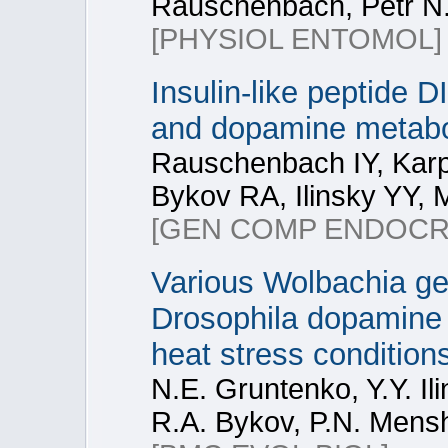
Rauschenbach, Petr N.
[PHYSIOL ENTOMOL]
Insulin-like peptide 
and dopamine metabol
Rauschenbach IY, Karp
Bykov RA, Ilinsky YY
[GEN COMP ENDOCR
Various Wolbachia gen
Drosophila dopamine 
heat stress condition
N.Е. Gruntenko, Y.Y. Il
R.A. Bykov, P.N. Mens