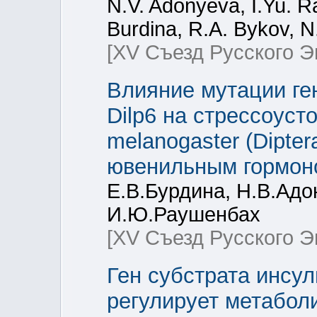
N.V. Adonyeva, I.Yu. Ra
Burdina, R.A. Bykov, 
[XV Съезд Русского 
Влияние мутации ге
Dilp6 на стрессоуст
melanogaster (Dipter
ювенильным гормон
Е.В.Бурдина, Н.В.Адо
И.Ю.Раушенбах
[XV Съезд Русского 
Ген субстрата инсул
регулирует метаболи