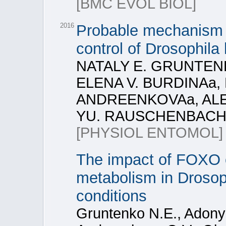
[BMC EVOL BIOL]
2016
Probable mechanism o
control of Drosophila
NATALY E. GRUNTEN
ELENA V. BURDINAa,
ANDREENKOVAa, ALE
YU. RAUSCHENBACH
[PHYSIOL ENTOMOL]
The impact of FOXO 
metabolism in Drosop
conditions
Gruntenko N.E., Adonye