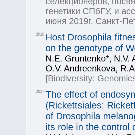
селекционеров, посв
генетики СПбГУ, и а
июня 2019г, Санкт-Пет
2018
Host Drosophila fitn
on the genotype of W
N.Е. Gruntenko*, N.V. A
O.V. Andreenkova, R.A
[Biodiversity: Genomic
2017
The effect of endosym
(Rickettsiales: Rick
of Drosophila melanog
its role in the control