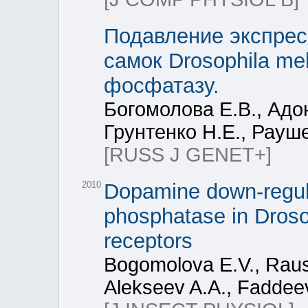
Подавление экспресс
самок Drosophila me
фосфатазу.
Богомолова Е.В., Адо
Грунтенко Н.Е., Рауш
[RUSS J GENET+]
2010
Dopamine down-regulat
phosphatase in Drosop
receptors
Bogomolova E.V., Raus
Alekseev A.A., Faddee