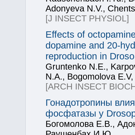
Adonyeva N.V., Chents
[J INSECT PHYSIOL]
Effects of octopamin
dopamine and 20-hyd
reproduction in Droso
Gruntenko N.E., Karpo
N.A., Bogomolova E.V,
[ARCH INSECT BIOC
Гонадотропины влия
фосфатазы у Drosophi
Богомолова Е.В., Адон
Раушенбах И.Ю.