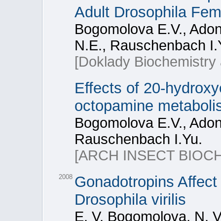
Adult Drosophila Fem
Bogomolova E.V., Adon
N.E., Rauschenbach I.
[Doklady Biochemistry 
Effects of 20-hydrox
octopamine metabolis
Bogomolova E.V., Adon
Rauschenbach I.Yu.
[ARCH INSECT BIOC
2008
Gonadotropins Affect 
Drosophila virilis
E. V. Bogomolova, N. V