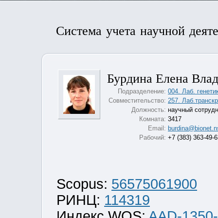
Система учета научной деят
Бурдина Елена Вла
Подразделение:
004. Лаб. генети
Совместительство:
257. Лаб.транск
Должность:
научный сотруд
Комната:
3417
Email:
burdina@bionet.n
Рабочий:
+7 (383) 363-49-
Scopus:
56575061900
РИНЦ:
114319
Индекс WOS:
AAD-1350