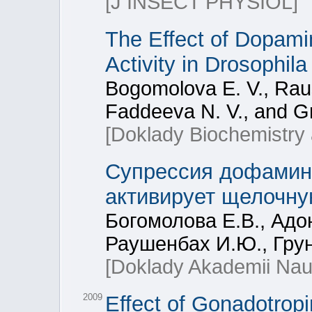
[J INSECT PHYSIOL]
The Effect of Dopami
Activity in Drosophil
Bogomolova E. V., Raus
Faddeeva N. V., and G
[Doklady Biochemistry 
Супрессия дофамин
активирует щелочну
Богомолова Е.В., Адо
Раушенбах И.Ю., Грун
[Doklady Akademii Nau
2009
Effect of Gonadotrop