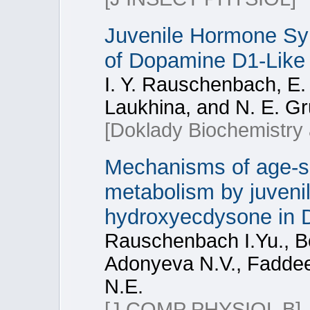
Juvenile Hormone Syn
of Dopamine D1-Like 
I. Y. Rauschenbach, E.
Laukhina, and N. E. G
[Doklady Biochemistry 
Mechanisms of age-sp
metabolism by juveni
hydroxyecdysone in D
Rauschenbach I.Yu., B
Adonyeva N.V., Faddee
N.E.
[J COMP PHYSIOL B]