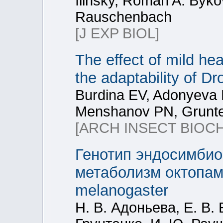
Ilinsky, Roman A. Byko
Rauschenbach
[J EXP BIOL]
The effect of mild hea
the adaptability of D
Burdina EV, Adonyeva 
Menshanov PN, Grunt
[ARCH INSECT BIOC
Генотип эндосимбион
метаболизм октопами
melanogaster
Н. В. Адоньева, Е. В. 