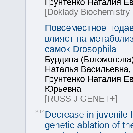
Грунтенко Наталия Е
[Doklady Biochemistry 
Повсеместное подав
влияет на метаболи
самок Drosophila
Бурдина (Богомолова
Наталья Васильевна,
Грунтенко Наталия Е
Юрьевна
[RUSS J GENET+]
2012
Decrease in juvenile 
genetic ablation of th