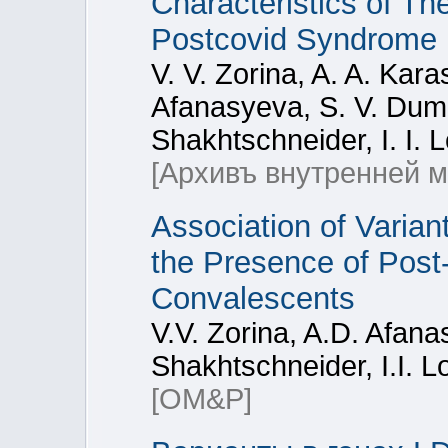
Characteristics of Th
Postcovid Syndrome
V. V. Zorina, A. A. Kar
Afanasyeva, S. V. Duma
Shakhtschneider, I. I. 
[Архивъ внутренней 
Association of Varia
the Presence of Pos
Convalescents
V.V. Zorina, A.D. Afan
Shakhtschneider, I.I. 
[OM&P]