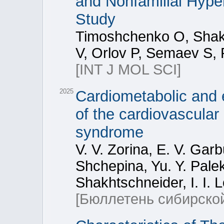
and Nonfamilial Hype
Study
Timoshchenko O, Shakh
V, Orlov P, Semaev S, 
[INT J MOL SCI]
2025
Cardiometabolic and 
of the cardiovascula
syndrome
V. V. Zorina, E. V. Gar
Shchepina, Yu. Y. Palek
Shakhtschneider, I. I. 
[Бюллетень сибирско