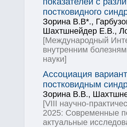
показателей с разл
постковидного синд
Зорина В.В*., Гарбузо
Шахтшнейдер Е.В., Ло
[Международный Инте
внутренним болезням
науки]
Ассоциация вариант
постковидным синд
Зорина В.В., Шахтшне
[VIII научно-практич
2025: Современные п
актуальные исследов