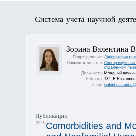
Система учета научной деят
Зорина Валентина В
Подразделение:
Лаборатория ген
Совместительство:
Сектор изучения
отдаленном пери
Должность:
Младший научны
Комната:
132, Б.Богаткова
Email:
walentina.zorina@
Публикации
2026
Comorbidities and Mol