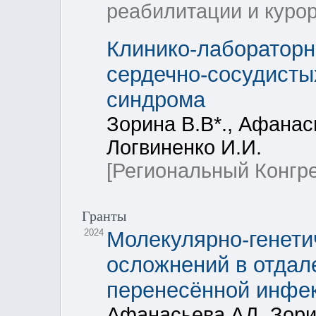
реабилитации и куро
Клинико-лабораторн
сердечно-сосудисты
синдрома
Зорина В.В*., Афанас
Логвиненко И.И.
[Региональный Конгр
Гранты
2024
Молекулярно-генети
осложнений в отдал
перенесённой инфе
Афанасьева АД, Зор