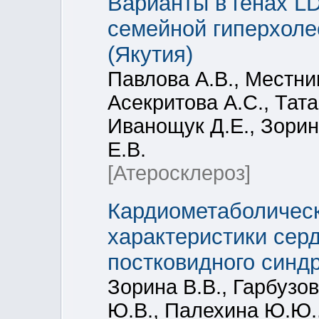
Варианты в генах L
семейной гиперхоле
(Якутия)
Павлова А.В., Местни
Асекритова А.С., Тат
Иванощук Д.Е., Зорин
Е.В.
[Атеросклероз]
Кардиометаболическ
характеристики сер
постковидного синд
Зорина В.В., Гарбузо
Ю.В., Палехина Ю.Ю.