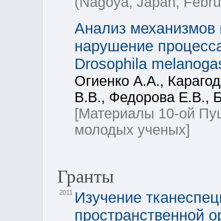
(Nagoya, Japan, Febru
Анализ механизмов вл
нарушение процесса
Drosophila melanoga
Огиенко А.А., Караго
В.В., Федорова Е.В., 
[Материалы 10-ой П
молодых ученых]
Гранты
2011
Изучение тканеспе
пространственной ор