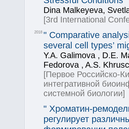
Stressful Conditions
Dina Malkeyeva, Svetl
[3rd International Conf
2018
" Comparative analysis
several cell types’ m
Y.A. Galimova , D.E. Ma
Fedorova , A.S. Khrus
[Первое Российско-К
интегративной биоин
системной биологии]
" Хроматин-ремоде
регулирует различн