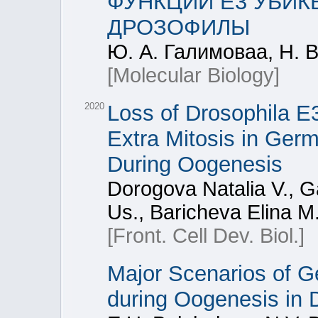
ФУНКЦИИ Е3 УБИК
ДРОЗОФИЛЫ
Ю. А. Галимоваa, Н. В
[Molecular Biology]
2020
Loss of Drosophila E
Extra Mitosis in Ger
During Oogenesis
Dorogova Natalia V., G
Us., Baricheva Elina M
[Front. Cell Dev. Biol.]
Major Scenarios of G
during Oogenesis in 