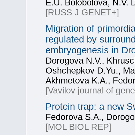
E.U. Bolobolova, N.V.
[RUSS J GENET+]
Migration of primordia
regulated by surround
embryogenesis in Dr
Dorogova N.V., Khrusch
Oshchepkov D.Yu., Mas
Akhmetova K.A., Fedor
[Vavilov journal of gen
Protein trap: a new S
Fedorova S.A., Dorogo
[MOL BIOL REP]