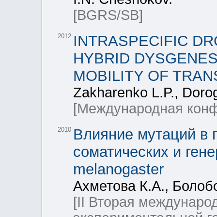
[BGRS/SB]
2012
INTRASPECIFIC D
HYBRID DYSGENES
MOBILITY OF TRA
Zakharenko L.P., Doro
[Международная конф
2010
Влияние мутаций в г
соматических и гене
melanogaster
Ахметова К.А., Болоб
[II Вторая междунар