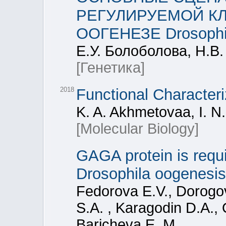
РЕГУЛИРУЕМОЙ КЛ
ООГЕНЕЗЕ Drosophil
Е.У. Болоболова, Н.В
[Генетика]
2018
Functional Character
K. A. Akhmetovaa, I. 
[Molecular Biology]
GAGA protein is requi
Drosophila oogenesis 
Fedorova E.V., Dorogo
S.A. , Karagodin D.A., 
Baricheva E. M.