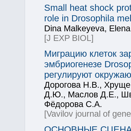
Small heat shock prot
role in Drosophila me
Dina Malkeyeva, Elena
[J EXP BIOL]
Миграцию клеток за
эмбриогенезе Drosop
регулируют окружаю
Дорогова Н.В., Хруще
Д.Ю., Маслов Д.Е., Шв
Фёдорова С.А.
[Vavilov journal of gen
ОСНОВНЫЕ СЦЕНА