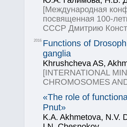
Ю.А. Галимова, Н.В. 
[Международная конф
посвященная 100-лет
СССР Дмитрию Конст
2016
Functions of Drosophil
ganglia
Khrushcheva AS, Akhm
[INTERNATIONAL MI
CHROMOSOMES AND 
«The role of function
Pnut»
K.A. Akhmetova, N.V. 
I.N. Chesnokov.