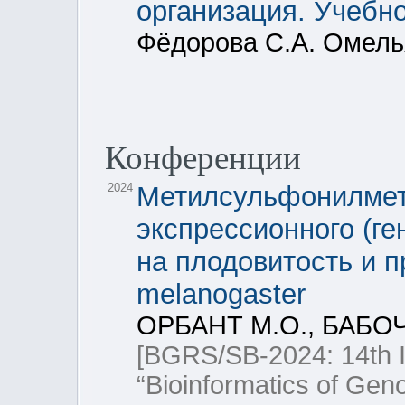
организация. Учебн
Фёдорова С.А. Омель
Конференции
2024
Метилсульфонилмет
экспрессионного (ге
на плодовитость и 
melanogaster
ОРБАНТ М.О., БАБОЧ
[BGRS/SB-2024: 14th In
“Bioinformatics of Ge