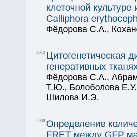
клеточной культуре 
Calliphora erythocep
Фёдорова С.А., Кохан
2010
Цитогенетическая д
генеративных тканях
Фёдорова С.А., Абрам
Т.Ю., Болоболова Е.У.
Шилова И.Э.
2009
Определение количе
FRET между GFP ма