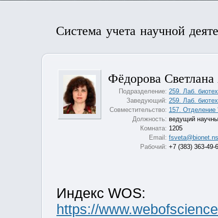
Система учета научной деят
Фёдорова Светлана
Подразделение:
259. Лаб. биоте
Заведующий:
259. Лаб. биоте
Совместительство:
157. Отделение
Должность:
ведущий научны
Комната:
1205
Email:
fsveta@bionet.ns
Рабочий:
+7 (383) 363-49-
Индекс WOS:
https://www.webofscienc