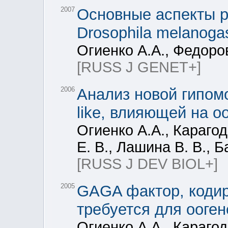
2007
Основные аспекты р
Drosophila melanoga
Огиенко А.А., Федоро
[RUSS J GENET+]
2006
Анализ новой гипомо
like, влияющей на оо
Огиенко А.А., Карагод
Е. В., Лашина В. В., 
[RUSS J DEV BIOL+]
2005
GAGA фактор, кодиру
требуется для ооге
Огиенко А.А., Караго