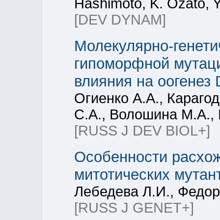
Hashimoto, K. Ozato, 
[DEV DYNAM]
Молекулярно-генети
гипоморфной мутации
влияния на оогенез 
Огиенко А.А., Караго
С.А., Волошина М.А.,
[RUSS J DEV BIOL+]
Особенности расхож
митотических мутант
Лебедева Л.И., Федор
[RUSS J GENET+]