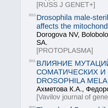
[RUSS J GENET+]
2013
Drosophila male-steri
affects the mitochon
Dorogova NV, Bolobol
SA.
[PROTOPLASMA]
2011
ВЛИЯНИЕ МУТАЦИЙ
СОМАТИЧЕСКИХ И
DROSOPHILA MEL
Ахметова К.А., Федор
[Vavilov journal of gen
2010