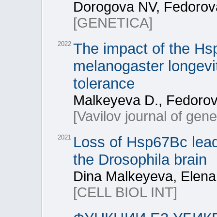
Dorogova NV, Fedorov
[GENETICA]
2022
The impact of the Hs
melanogaster longevit
tolerance
Malkeyeva D., Fedorova
[Vavilov journal of gen
2021
Loss of Hsp67Bc lead
the Drosophila brain
Dina Malkeyeva, Elena
[CELL BIOL INT]