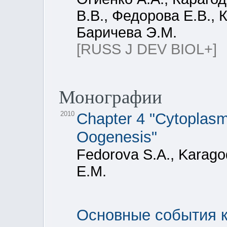
В.В., Федорова Е.В., 
Баричева Э.М.
[RUSS J DEV BIOL+]
Монографии
2010
Chapter 4 "Cytoplasm
Oogenesis"
Fedorova S.A., Karagod
E.M.
Основные события к