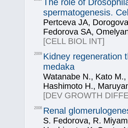
The role of Drosophil
spermatogenesis. Cell
Pertceva JA, Dorogov
Fedorova SA, Omelyan
[CELL BIOL INT]
2009
Kidney regeneration 
medaka
Watanabe N., Kato M., 
Hashimoto H., Maruyam
[DEV GROWTH DIFFE
2008
Renal glomerulogenes
S. Fedorova, R. Miyamo