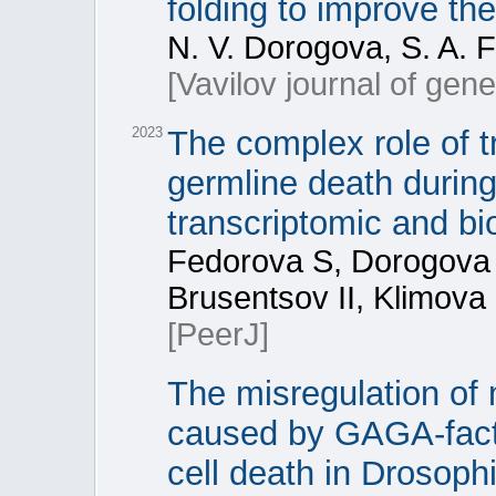
folding to improve the
N. V. Dorogova, S. A. 
[Vavilov journal of gen
2023
The complex role of t
germline death durin
transcriptomic and bi
Fedorova S, Dorogova
Brusentsov II, Klimova
[PeerJ]
The misregulation of
caused by GAGA-fact
cell death in Drosophi