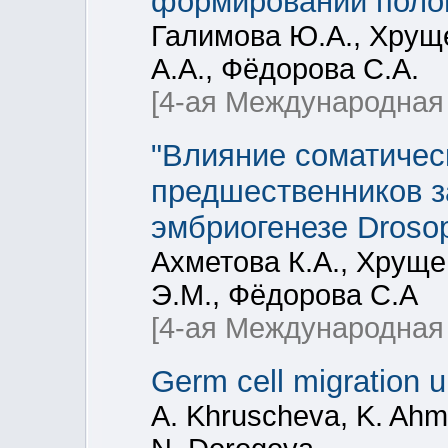
формировании полов
Галимова Ю.А., Хруще
А.А., Фёдорова С.А.
[4-ая Международная
"Влияние соматичес
предшественников з
эмбриогенезе Drosop
Ахметова К.А., Хруще
Э.М., Фёдорова С.А
[4-ая Международная
Germ cell migration 
A. Khruscheva, K. Ahme