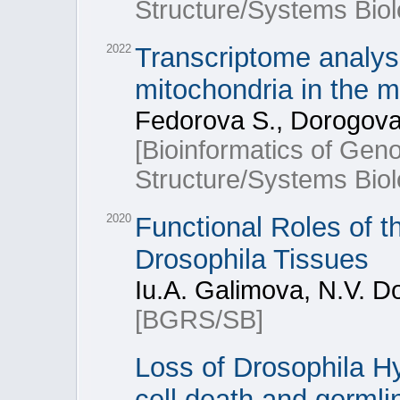
Structure/Systems Biol
2022
Transcriptome analysi
mitochondria in the m
Fedorova S., Dorogova 
[Bioinformatics of Ge
Structure/Systems Bio
2020
Functional Roles of t
Drosophila Tissues
Iu.A. Galimova, N.V. 
[BGRS/SB]
Loss of Drosophila H
cell death and germli