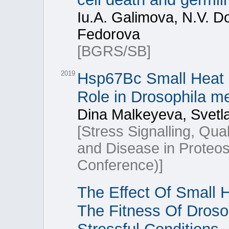
Iu.A. Galimova, N.V. D
Fedorova
[BGRS/SB]
2019
Hsp67Bc Small Heat S
Role in Drosophila m
Dina Malkeyeva, Svetl
[Stress Signalling, Qua
and Disease in Proteo
Conference)]
The Effect Of Small
The Fitness Of Droso