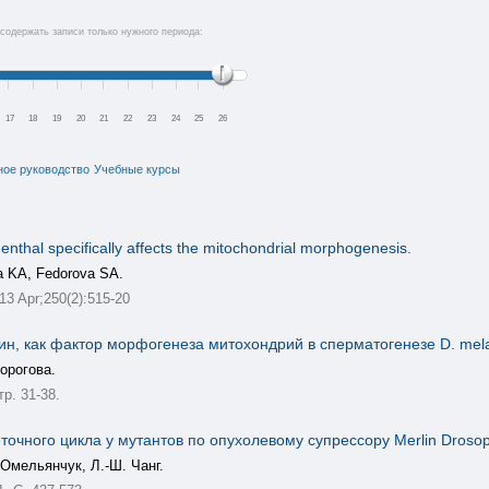
содержать записи только нужного периода:
17
18
19
20
21
22
23
24
25
26
ное руководство
Учебные курсы
nthal specifically affects the mitochondrial morphogenesis.
a KA, Fedorova SA.
 Apr;250(2):515-20
, как фактор морфогенеза митохондрий в сперматогенезе D. melanog
Дорогова.
тр. 31-38.
очного цикла у мутантов по опухолевому супрессору Merlin Drosop
 Омельянчук, Л.-Ш. Чанг.