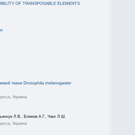
OBILITY OF TRANSPOSABLE ELEMENTS
er
вой ткани Drosophila melanogaster
десса, Украина
ьянчук Л.В., Блинов А.Г., Чанг Л.Ш.
десса, Украина