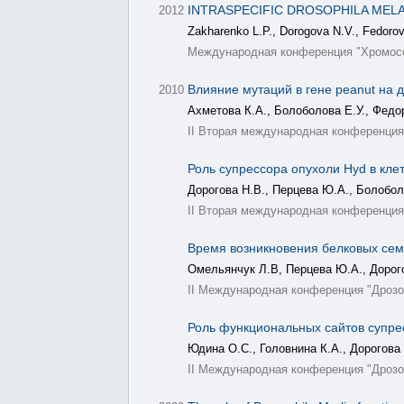
INTRASPECIFIC DROSOPHILA MEL
2012
Zakharenko L.P., Dorogova N.V., Fedoro
Международная конференция "Хромос
Влияние мутаций в гене peanut на д
2010
Ахметова К.А., Болоболова Е.У., Федо
II Вторая международная конференция
Роль супрессора опухоли Hyd в кле
Дорогова Н.В., Перцева Ю.А., Болобол
II Вторая международная конференция
Время возникновения белковых семе
Омельянчук Л.В, Перцева Ю.А., Дорог
II Международная конференция "Дрозоф
Роль функциональных сайтов супре
Юдина О.С., Головнина К.А., Дорогова 
II Международная конференция "Дрозоф