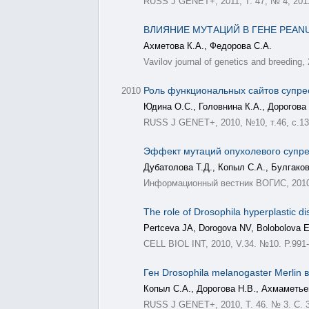
RUSS J GENET+, 2011, Т. 47, № 4, 2011
ВЛИЯНИЕ МУТАЦИЙ В ГЕНЕ PEAN
Ахметова К.А., Федорова С.А.
Vavilov journal of genetics and breeding,
Роль функциональных сайтов супре
2010
Юдина О.С., Головнина К.А., Дорогова 
RUSS J GENET+, 2010, №10, т.46, с.13
Эффект мутаций опухолевого супре
Дубатолова Т.Д., Копыл С.А., Булгаков
Информационный вестник ВОГИС, 2010, 
The role of Drosophila hyperplastic di
Pertceva JA, Dorogova NV, Bolobolova 
CELL BIOL INT, 2010, V.34. №10. P.991-
Ген Drosophila melanogaster Merlin
Копыл С.A., Дорогова Н.В., Ахмаметье
RUSS J GENET+, 2010, Т. 46. № 3. С. 3