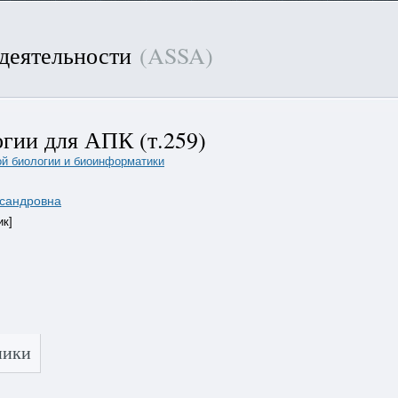
 деятельности
(ASSA)
гии для АПК (т.259)
ой биологии и биоинформатики
сандровна
ик]
ники