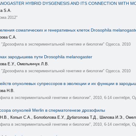
ANOGASTER HYBRID DYSGENESIS AND ITS CONNECTION WITH M
va S.A.
ома 2012"
еления соматических и генеративных клеток Drosophila melanogast
рова С.А.
 "Дрозофила в экспериментальной генетике и биологии" Одесса. 2010
тках зародышева пути Drosophila melanogaster
ова Е.У., Омельянчук Л.В.
 "Дрозофила в экспериментальной генетике и биологии" Одесса. 2010
йств опухолевых супрессоров в эволюции и их функции в зародыше
ова Н.В.
ила в экспериментальной генетике и биологии", 2010, 6-14 сентября, О
ссора опухолей Merlin в сперматогенезе дрозофилы
Н.В., Копыл С.А., Болоболова Е.У., Дубатолова Т.Д., Шилова И.Э., Омел
ила в экспериментальной генетике и биологии", 2010, 6-14 сентября, О