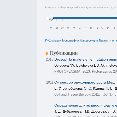
Выберите слайдером нужный промежуток, и список ниже будет 
05
06
07
08
09
10
11
12
13
14
15
16
Публикации
Монографии
Конференции
Гранты
Науч
Публикации
Drosophila male-sterile mutation emme
2013
Dorogova NV, Bolobolova EU, Akhmetov
PROTOPLASMA, 2013, Protoplasma. 2013
Супрессор опухолевого роста Мерлин
2011
Е. У. Болоболова, О. С. Юдина, Н. В. 
Cell and Tissue Biology, 2011, Т.53 (1), с
Определение длительности фаз клет
Т. Д. Дубатолова, Н.В. Дорогова, Л. В.