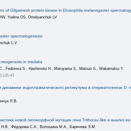
ons of Gilgamesh protein kinase in Drosophila melanogaster spermatog
 NV, Yudina OS, Omelyanchuk LV
gaster spermatogenesis
nchuk L.V.
n neogenesis in medaka
 C., Fedorova S., Hashimoto H., Maruyama S., Matsuo S., Wakamatsu Y.
:135-43
и динамики эндоплазматического ретикулума в сперматогенезе D. 
нчук Л.В.
стика новой гипоморфной мутации гена Trithorax-like и анализ ее 
а Н.В., Фёдорова С.А., Волошина М.А., Баричева Э.М.