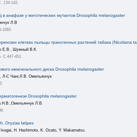
. 134-142.
в анафазе у митотических мутантов Drosophila melanogaster
янчук Л.В
6-1065
инских клетках пыльцы трансгенных растений табака (Nicotiana ta
о Е.В., Шумный В.К.
5. С.447-451.
ового имагинального диска Drosophila melanogaster
, Л-С Чанг,Л.В. Омельянчук
2
ерматогенезе Drosophila melanogaster
а Н.В.,Омельянчук Л.В.
08.
, Oryzias latipes
 Isogai, H. Hashimoto, K. Ozato, Y. Wakamatsu.