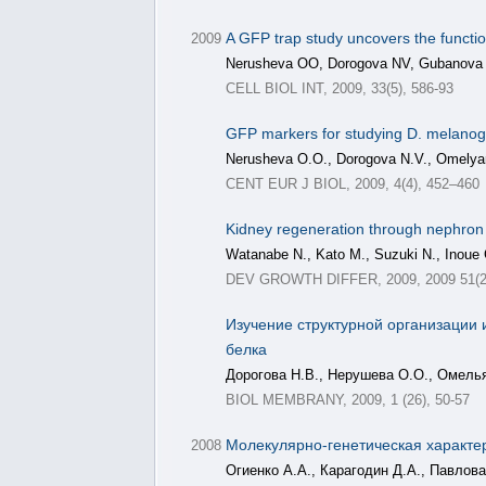
A GFP trap study uncovers the functi
2009
Nerusheva OO, Dorogova NV, Gubanova
CELL BIOL INT, 2009, 33(5), 586-93
GFP markers for studying D. melano
Nerusheva O.O., Dorogova N.V., Omelya
CENT EUR J BIOL, 2009, 4(4), 452–460
Kidney regeneration through nephro
Watanabe N., Kato M., Suzuki N., Inoue
DEV GROWTH DIFFER, 2009, 2009 51(2)
Изучение структурной организации 
белка
Дорогова Н.В., Нерушева О.О., Омелья
BIOL MEMBRANY, 2009, 1 (26), 50-57
Молекулярно-генетическая характери
2008
Огиенко А.А., Карагодин Д.А., Павлов