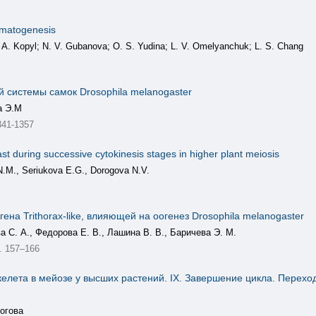
rmatogenesis
A. Kopyl; N. V. Gubanova; O. S. Yudina; L. V. Omelyanchuk; L. S. Chang
 системы самок Drosophila melanogaster
а Э.М
341-1357
t during successive cytokinesis stages in higher plant meiosis
N.M., Seriukova E.G., Dorogova N.V.
на Trithorax-like, влияющей на оогенез Drosophila melanogaster
а С. А., Федорова Е. В., Лашина В. В., Баричева Э. М.
. 157–166
елета в мейозе у высших растений. IX. Завершение цикла. Перехо
огова