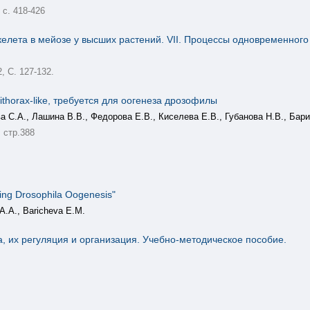
, с. 418-426
елета в мейозе у высших растений. VII. Процессы одновременного
2, С. 127-132.
thorax-like, требуется для оогенеза дрозофилы
а С.А., Лашина В.В., Федорова Е.В., Киселева Е.В., Губанова Н.В., Бар
 стр.388
ring Drosophila Oogenesis"
A.A., Baricheva E.M.
, их регуляция и организация. Учебно-методическое пособие.