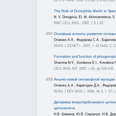
DEV DYNAM, 2008, 237(9), p.2342-2352
The Role of Drosophila Merlin in Spe
N. V. Dorogova; El. M. Akhmameteva; S. 
BMC CELL BIOL, 2008, 1,9,1-18
Основные аспекты развития половой
2007
Огиенко А.А., Федорова С.А., Баричев
RUSS J GENET+, 2007, т. 43.№10. С.1
Formation and function of phragmoplas
Shamina N.V., Gordeeva E.I., Kovaleva 
CELL BIOL INT, 2007, v.31, pp 626-635
Анализ новой гипомофной мутации ге
2006
Огиенко А.А., Карагодин Д.А., Федоров
RUSS J DEV BIOL+, 2006, № 3, т. 37, с
Динамика микротрубочкового цитоск
цитоскелета
Н.В. Шамина, Ю.В. Сидорчук, Н.В. Дор