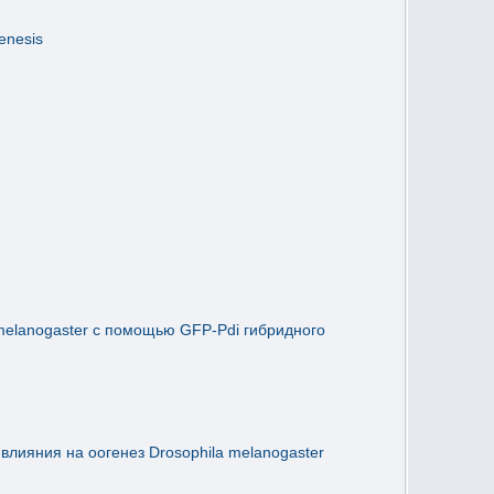
enesis
melanogaster с помощью GFP-Pdi гибридного
влияния на оогенез Drosophila melanogaster