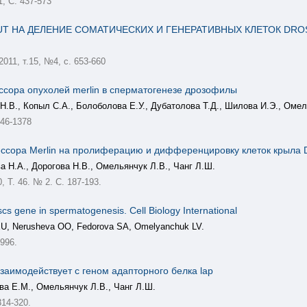
, С. 437-573
UT НА ДЕЛЕНИЕ СОМАТИЧЕСКИХ И ГЕНЕРАТИВНЫХ КЛЕТОК DR
 2011, т.15, №4, с. 653-660
ссора опухолей merlin в сперматогенезе дрозофилы
Н.В., Копыл С.А., Болоболова Е.У., Дубатолова Т.Д., Шилова И.Э., Омел
46-1378
ссора Merlin на пролиферацию и дифференцировку клеток крыла D
а Н.А., Дорогова Н.В., Омельянчук Л.В., Чанг Л.Ш.
Т. 46. № 2. С. 187-193.
scs gene in spermatogenesis. Cell Biology International
EU, Nerusheva OO, Fedorova SA, Omelyanchuk LV.
996.
 взаимодействует с геном адапторного белка lap
ва Е.М., Омельянчук Л.В., Чанг Л.Ш.
14-320.