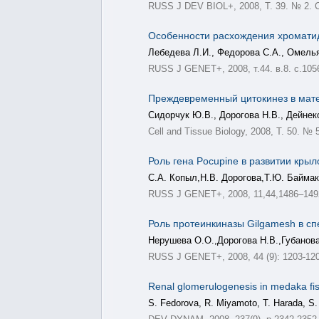
RUSS J DEV BIOL+, 2008, Т. 39. № 2. С
Особенности расхождения хроматид 
Лебедева Л.И., Федорова С.А., Омель
RUSS J GENET+, 2008, т.44. в.8. c.105
Преждевременный цитокинез в матер
Сидорчук Ю.В., Дорогова Н.В., Дейнек
Cell and Tissue Biology, 2008, Т. 50. № 
Роль гена Pocupine в развитии крыл
С.А. Копыл,Н.В. Дорогова,Т.Ю. Баймак
RUSS J GENET+, 2008, 11,44,1486–149
Роль протеинкиназы Gilgamesh в сп
Нерушева О.О.,Дорогова Н.В.,Губанов
RUSS J GENET+, 2008, 44 (9): 1203-12
Renal glomerulogenesis in medaka fish
S. Fedorova, R. Miyamoto, T. Harada, S.