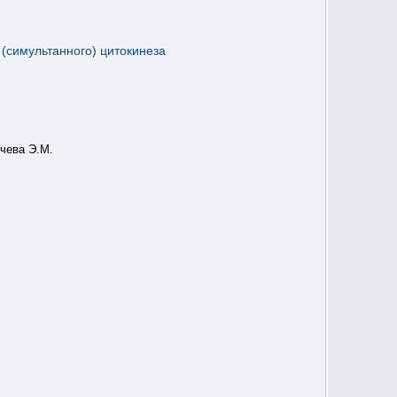
 (симультанного) цитокинеза
ичева Э.М.