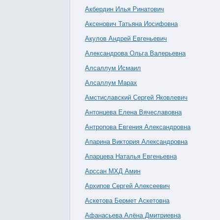
Акбердин Илья Ринатович
Аксенович Татьяна Иосифовна
Акулов Андрей Евгеньевич
Александрова Ольга Валерьевна
Алсаллум Исмаил
Алсаллум Марах
Амстиславский Сергей Яковлевич
Антонцева Елена Вячеславовна
Антропова Евгения Александровна
Апарина Виктория Александровна
Апарцева Наталья Евгеньевна
Арссан МХД Амин
Архипов Сергей Алексеевич
Аскетова Бермет Аскетовна
Афанасьева Алёна Дмитриевна