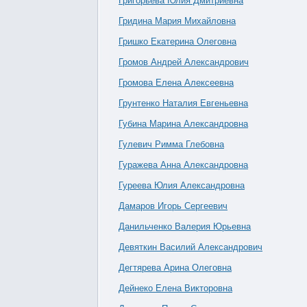
Григорьева Юлия Дмитриевна
Гридина Мария Михайловна
Гришко Екатерина Олеговна
Громов Андрей Александрович
Громова Елена Алексеевна
Грунтенко Наталия Евгеньевна
Губина Марина Александровна
Гулевич Римма Глебовна
Гуражева Анна Александровна
Гуреева Юлия Александровна
Дамаров Игорь Сергеевич
Данильченко Валерия Юрьевна
Девяткин Василий Александрович
Дегтярева Арина Олеговна
Дейнеко Елена Викторовна