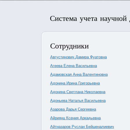
Система учета научной
Сотрудники
Августинович Дамира Фуатовна
Агеева Елена Васильевна
Адамовская Анна Валентиновна
Адонина Ирина Григорьевна
Адонина Светлана Николаевна
Адоньева Наталья Васильевна
Азарова Дарья Сергеевна
Айриянц Ксения Аркадьевна
Айтназаров Руслан Бейшеналиевич