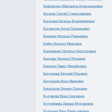
Бобровских Маргарита Александровна
Богачев Сергей Станиславович
Богачева Наталья Владимировна
Богомолов Антон Геннадьевич
Бодрова Наталья Романовна
Бойко Наталья Ивановна
Бондаренко Наталья Анатольевна
Бондарь Наталья Петровна
Бородин Павел Михайлович
Брусенцев Евгений Юрьевич
Брусенцов Илья Иванович
Брызгалов Леонид Олегович
Булгакова Вера Сергеевна
Булумбаева Динара Мухтаровна
Булыгина Вета Вячеславовна