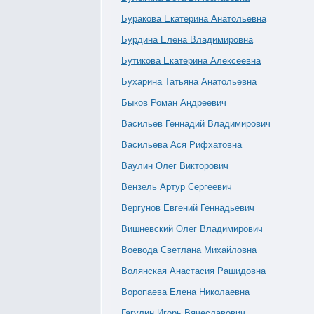
Буракова Екатерина Анатольевна
Бурдина Елена Владимировна
Бутикова Екатерина Алексеевна
Бухарина Татьяна Анатольевна
Быков Роман Андреевич
Васильев Геннадий Владимирович
Васильева Ася Рифхатовна
Ваулин Олег Викторович
Вензель Артур Сергеевич
Вергунов Евгений Геннадьевич
Вишневский Олег Владимирович
Воевода Светлана Михайловна
Волянская Анастасия Рашидовна
Воропаева Елена Николаевна
Гагулин Игорь Вячеславович