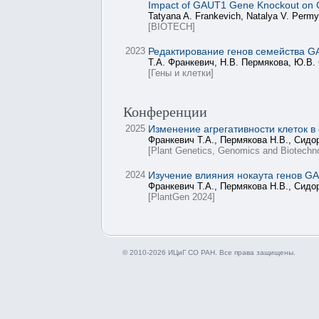
Impact of GAUT1 Gene Knockout on Ce
Tatyana A. Frankevich, Natalya V. Permy
[BIOTECH]
2023
Редактирование генов семейства GAU
Т.А. Франкевич, Н.В. Пермякова, Ю.В.
[Гены и клетки]
Конференции
2025
Изменение агрегативности клеток в 
Франкевич Т.А., Пермякова Н.В., Сидо
[Plant Genetics, Genomics and Biotechno
2024
Изучение влияния нокаута генов GAU
Франкевич Т.А., Пермякова Н.В., Сидо
[PlantGen 2024]
© 2010-2026 ИЦиГ СО РАН. Все права защищены.