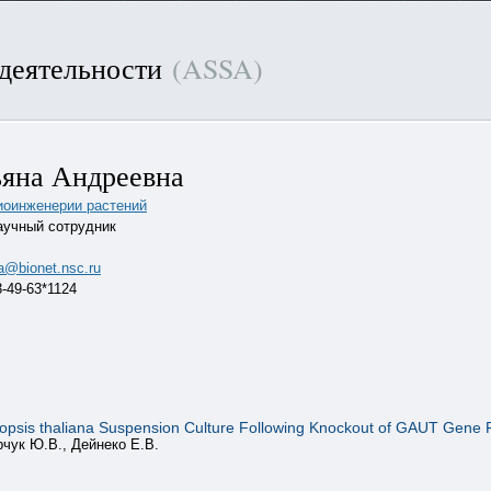
 деятельности
(ASSA)
ьяна Андреевна
биоинженерии растений
учный сотрудник
a@bionet.nsc.ru
3-49-63*1124
idopsis thaliana Suspension Culture Following Knockout of GAUT Gene
рчук Ю.В., Дейнеко Е.В.