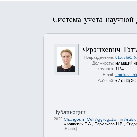
Система учета научной
Франкевич Тат
Подразделение:
016. Лаб. 
Должность:
младший на
Комната:
1124
Email:
Frankevicht
Рабочий:
+7 (383) 36
Публикации
2025
Changes in Cell Aggregation in Arab
Франкевич Т.А., Пермякова Н.В., Сидо
[Plants]