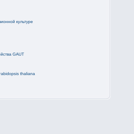
зионной культуре
мейства GAUT
bidopsis thaliana