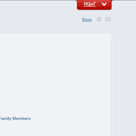
Вход
 Family Members