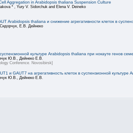
ll Aggregation in Arabidopsis thaliana Suspension Culture
akova * , Yury V. Sidorchuk and Elena V. Deineko
T Arabidopsis thaliana и снижение агрегативности клеток в суспен
 Сидорчук, Е.В. Дейнеко
суспензионной культуре Arabidopsis thaliana при нокауте генов се
рчук Ю.В., Дейнеко Е.В.
logy Conference. Novosibirsk]
T1 и GAUT7 на агрегативность клеток в суспензионной культуре Ara
рчук Ю.В., Дейнеко Е.В.