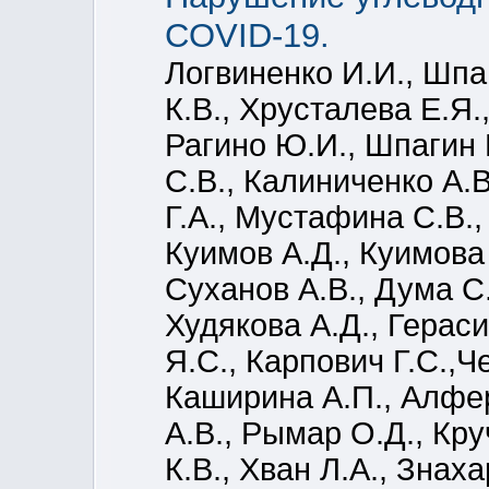
COVID-19.
Логвиненко И.И., Шпа
К.В., Хрусталева Е.Я.
Рагино Ю.И., Шпагин 
С.В., Калиниченко А.
Г.А., Мустафина С.В.,
Куимов А.Д., Куимова 
Суханов А.В., Дума С.
Худякова А.Д., Герас
Я.С., Карпович Г.С.,Ч
Каширина А.П., Алфе
А.В., Рымар О.Д., Кру
К.В., Хван Л.А., Знах