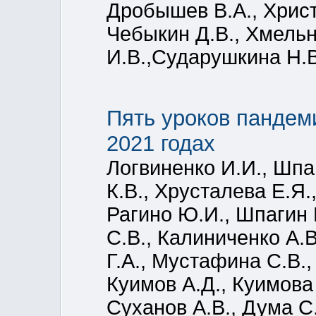
Дробышев В.А., Христ
Чебыкин Д.В., Хмельн
И.В.,Сударушкина Н.В
Пять уроков пандем
2021 годах
Логвиненко И.И., Шпа
К.В., Хрусталева Е.Я.
Рагино Ю.И., Шпагин 
С.В., Калиниченко А.
Г.А., Мустафина С.В.,
Куимов А.Д., Куимова 
Суханов А.В., Дума С.