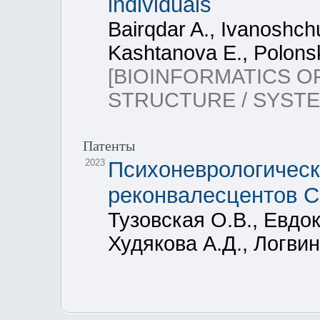
individuals
Bairqdar A., Ivanoshch
Kashtanova E., Polons
[BIOINFORMATICS 
STRUCTURE / SYSTE
Патенты
2023
Психоневрологическ
реконвалесцентов C
Тузовская О.В., Евдок
Худякова А.Д., Логвин