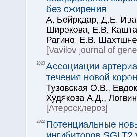
без ожирения
А. Бейркдар, Д.Е. Ива
Широкова, Е.В. Кашта
Рагино, Е.В. Шахтшн
[Vavilov journal of gen
2023
Ассоциации артериа
течения новой коро
Тузовская О.В., Евдок
Худякова А.Д., Логвин
[Атеросклероз]
2022
Потенциальные нов
ингибиторов SGLT2 