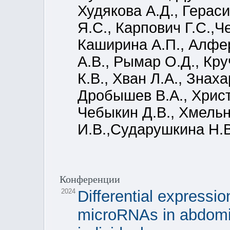
Худякова А.Д., Герас
Я.С., Карпович Г.С.,Ч
Каширина А.П., Алфе
А.В., Рымар О.Д., Кру
К.В., Хван Л.А., Знах
Дробышев В.А., Христ
Чебыкин Д.В., Хмельн
И.В.,Сударушкина Н.В
Конференции
2024
Differential expressi
microRNAs in abdomi