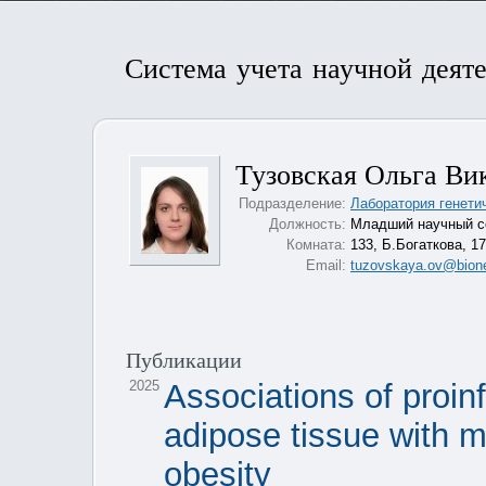
Система учета научной деят
Тузовская Ольга Ви
Подразделение:
Лаборатория генети
Должность:
Младший научный с
Комната:
133, Б.Богаткова, 1
Email:
tuzovskaya.ov@bione
Публикации
2025
Associations of proin
adipose tissue with m
obesity