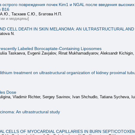
 острого повреждения почек Kim1 и NGAL после введения высоких
и B16
А.Ю., Таскаев С.Ю., Бгатова Н.П.
ии и медицины]
ND CELL DEATH IN SKIN MELANOMA: AN ULTRASTRUCTURAL AN
gatova N.
uorescently Labeled Borocaptate-Containing Liposomes
Iuliia Taskaeva, Evgenii Zavjalov, Rinat Mukhamadiyarov, Aleksandr Kichig
lithium treatment on ultrastructural organization of kidney proximal tub
les Dose
igina, Vladimir Richter, Sergey Savinov, Ivan Shchudlo, Tatiana Sycheva, I
cinoma: An ultrastructural study
L CELLS OF MYOCARDIAL CAPILLARIES IN BURN SEPTICOTOXEM