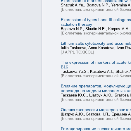
Expression of markers associated wit
Shatruk A.Yu., Bgatova N.P., Yeremina A
[Бюллетень экспериментальной биолог
Expression of types I and III collagens
radiation therapy
Bgatova N.P., Skudin N.E., Karpov M.A.,
[Бюллетень экспериментальной биолог
Lithium salts cytotoxicity and accumul
Iuliia Taskaeva, Anna Kasatova, Ivan R
[J APPL TOXICOL]
The expression of markers of acute ki
B16
Taskaeva Yu.S., Kasatova A.I., Shatruk 
[Бюллетень экспериментальной биолог
Влияние препаратов, модулирующи
перехода на модели меланомы ко
Таскаева Ю.С., Шатрук А.Ю., Бгатова 
[Бюллетень экспериментальной биолог
Оценка экспрессии маркеров эпите
Шатрук А.Ю., Бгатова Н.П., Еремина А.
[Бюллетень экспериментальной биолог
Ремоделирование внеклеточного ма