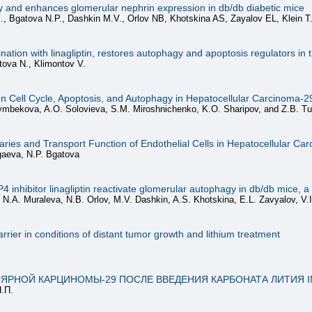
hy and enhances glomerular nephrin expression in db/db diabetic mice
S., Bgatova N.P., Dashkin M.V., Orlov NB, Khotskina AS, Zayalov EL, Klein T
ination with linagliptin, restores autophagy and apoptosis regulators in 
tova N., Klimontov V.
 on Cell Cycle, Apoptosis, and Autophagy in Hepatocellular Carcinoma-2
ymbekova, A.O. Solovieva, S.M. Miroshnichenko, K.O. Sharipov, and Z.B. 
laries and Transport Function of Endothelial Cells in Hepatocellular Ca
gaeva, N.P. Bgatova
 inhibitor linagliptin reactivate glomerular autophagy in db/db mice, a
, N.A. Muraleva, N.B. Orlov, M.V. Dashkin, A.S. Khotskina, E.L. Zavyalov, V.I
barrier in conditions of distant tumor growth and lithium treatment
ЯРНОЙ КАРЦИНОМЫ-29 ПОСЛЕ ВВЕДЕНИЯ КАРБОНАТА ЛИТИЯ I
Н.П.