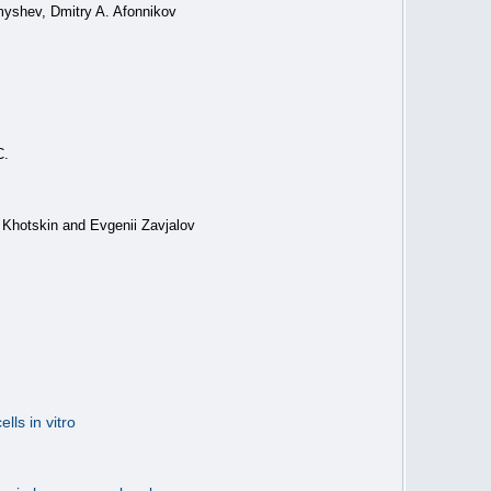
myshev, Dmitry A. Afonnikov
С.
 Khotskin and Evgenii Zavjalov
ls in vitro