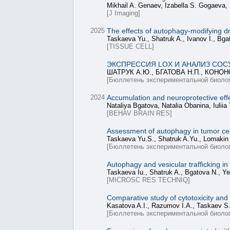
Mikhail A. Genaev, Izabella S. Gogaeva, 
[J Imaging]
2025
The effects of autophagy-modifying d
Taskaeva Yu., Shatruk A., Ivanov I., Bga
[TISSUE CELL]
ЭКСПРЕССИЯ LOX И АНАЛИЗ СО
ШАТРУК А.Ю., БГАТОВА Н.П., КОНОН
[Бюллетень экспериментальной биолог
2024
Accumulation and neuroprotective effe
Nataliya Bgatova, Natalia Obanina, Iulii
[BEHAV BRAIN RES]
Assessment of autophagy in tumor cel
Taskaeva Yu.S., Shatruk A.Yu., Lomakin 
[Бюллетень экспериментальной биолог
Autophagy and vesicular trafficking i
Taskaeva Iu., Shatruk A., Bgatova N., Y
[MICROSC RES TECHNIQ]
Comparative study of cytotoxicity and 
Kasatova A.I., Razumov I.A., Taskaev S.
[Бюллетень экспериментальной биолог