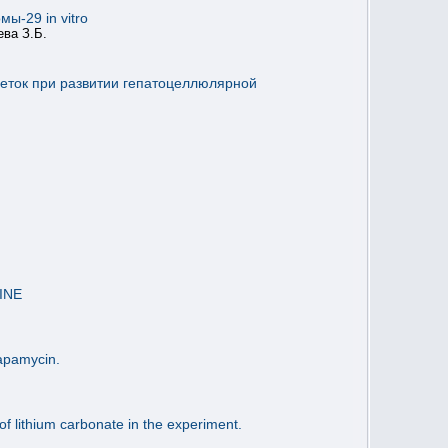
ы-29 in vitro
ева З.Б.
еток при развитии гепатоцеллюлярной
INE
rapamycin.
 of lithium carbonate in the experiment.