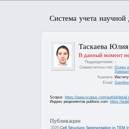
Система учета научной
Таскаева Юлия
В данный момент не
Подразделение:
-
Совместительство:
Отдел о
Лаборат
Комната:
Институ
Email:
Gavrilo
Scopus:
https://www.scopus.com/authid/detail
Индекс рецензентов publons.com:
https://pub
Публикации
2026
Cell Structure Segmentation in TEM 