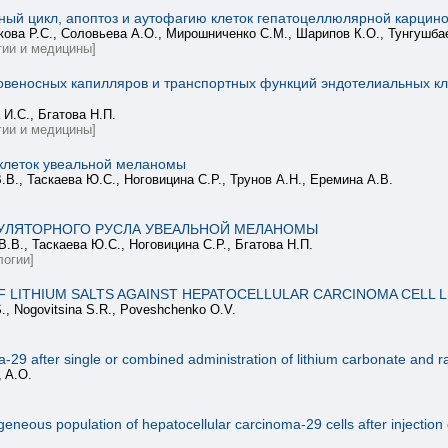
ный цикл, апоптоз и аутофагию клеток гепатоцеллюлярной карцином
кова Р.С., Соловьева А.О., Мирошниченко С.М., Шарипов К.О., Тунгушба
ии и медицины]
веносных капилляров и транспортных функций эндотелиальных кл
 И.С., Бгатова Н.П.
ии и медицины]
клеток увеальной меланомы
.В., Таскаева Ю.С., Ноговицина С.Р., Трунов А.Н., Еремина А.В.
УЛЯТОРНОГО РУСЛА УВЕАЛЬНОЙ МЕЛАНОМЫ
.В., Таскаева Ю.С., Ноговицина С.Р., Бгатова Н.П.
огии]
F LITHIUM SALTS AGAINST HEPATOCELLULAR CARCINOMA CELL L
S., Nogovitsina S.R., Poveshchenko O.V.
-29 after single or combined administration of lithium carbonate and 
, A.O.
ogeneous population of hepatocellular carcinoma-29 cells after injection