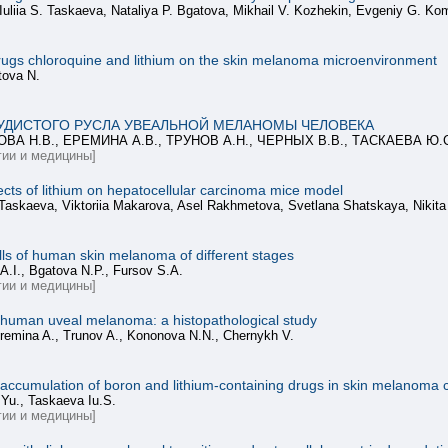
Iuliia S. Taskaeva, Nataliya P. Bgatova, Mikhail V. Kozhekin, Evgeniy G. Ko
rugs chloroquine and lithium on the skin melanoma microenvironment
tova N.
СУДИСТОГО РУСЛА УВЕАЛЬНОЙ МЕЛАНОМЫ ЧЕЛОВЕКА
ОВА Н.В., ЕРЕМИНА А.В., ТРУНОВ А.Н., ЧЕРНЫХ В.В., ТАСКАЕВА Ю.
ии и медицины]
cts of lithium on hepatocellular carcinoma mice model
a Taskaeva, Viktoriia Makarova, Asel Rakhmetova, Svetlana Shatskaya, Nikita
ls of human skin melanoma of different stages
A.I., Bgatova N.P., Fursov S.A.
ии и медицины]
n human uveal melanoma: a histopathological study
eremina A., Trunov A., Kononova N.N., Chernykh V.
accumulation of boron and lithium-containing drugs in skin melanoma cel
Yu., Taskaeva Iu.S.
ии и медицины]