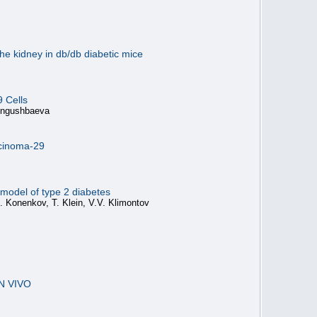
.
the kidney in db/db diabetic mice
9 Cells
Tungushbaeva
rcinoma-29
 model of type 2 diabetes
. Konenkov, T. Klein, V.V. Klimontov
N VIVO