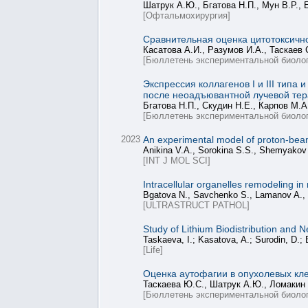
Шатрук А.Ю., Бгатова Н.П., Мун В.Р., 
[Офтальмохирургия]
Сравнительная оценка цитотоксично
Касатова А.И., Разумов И.А., Таскаев 
[Бюллетень экспериментальной биолог
Экспрессия коллагенов I и III тип
после неоадъювантной лучевой те
Бгатова Н.П., Скудин Н.Е., Карпов М.А
[Бюллетень экспериментальной биолог
2023
An experimental model of proton-beam-
Anikina V.A., Sorokina S.S., Shemyakov 
[INT J MOL SCI]
Intracellular organelles remodeling i
Bgatova N., Savchenko S., Lamanov A., Ta
[ULTRASTRUCT PATHOL]
Study of Lithium Biodistribution and
Taskaeva, I.; Kasatova, A.; Surodin, D.;
[Life]
Оценка аутофагии в опухолевых кл
Таскаева Ю.С., Шатрук А.Ю., Ломакин 
[Бюллетень экспериментальной биолог