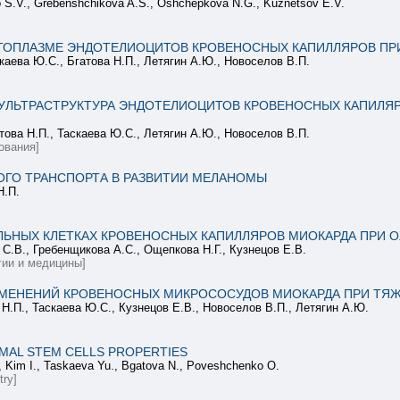
o S.V., Grebenshchikova A.S., Oshchepkova N.G., Kuznetsov E.V.
ТОПЛАЗМЕ ЭНДОТЕЛИОЦИТОВ КРОВЕНОСНЫХ КАПИЛЛЯРОВ П
каева Ю.С., Бгатова Н.П., Летягин А.Ю., Новоселов В.П.
УЛЬТРАСТРУКТУРА ЭНДОТЕЛИОЦИТОВ КРОВЕНОСНЫХ КАПИЛЯ
това Н.П., Таскаева Ю.С., Летягин А.Ю., Новоселов В.П.
ования]
ОГО ТРАНСПОРТА В РАЗВИТИИ МЕЛАНОМЫ
Н.П.
АЛЬНЫХ КЛЕТКАХ КРОВЕНОСНЫХ КАПИЛЛЯРОВ МИОКАРДА ПРИ
 С.В., Гребенщикова А.С., Ощепкова Н.Г., Кузнецов Е.В.
ии и медицины]
ЗМЕНЕНИЙ КРОВЕНОСНЫХ МИКРОСОСУДОВ МИОКАРДА ПРИ Т
 Н.П., Таскаева Ю.С., Кузнецов Е.В., Новоселов В.П., Летягин А.Ю.
MAL STEM CELLS PROPERTIES
, Kim I., Taskaeva Yu., Bgatova N., Poveshchenko O.
try]