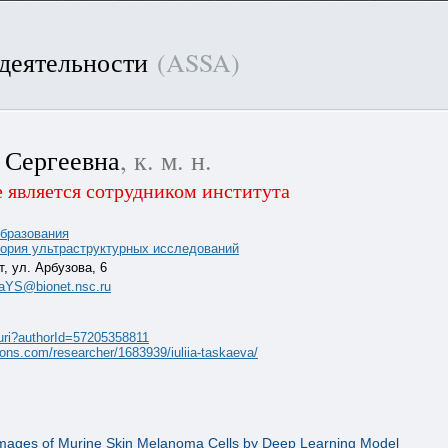
 деятельности
(ASSA)
 Сергеевна
, к. м. н.
 является сотрудником института
бразования
ория ультраструктурных исследований
т, ул. Арбузова, 6
vaYS@bionet.nsc.ru
.uri?authorId=57205358811
lons.com/researcher/1683939/iuliia-taskaeva/
Images of Murine Skin Melanoma Cells by Deep Learning Model