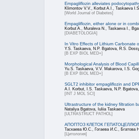
Empagliflozin alleviates podocytopat
Klimontov V.V., Korbut A.I., Taskaeva I.
[World Journal of Diabetes]
Empagliflozin, either alone or in comb
Korbut A., Muraleva N., Taskaeva I., Bga
[DIABETOLOGIA]
In Vitro Effects of Lithium Carbonate
Y.S. Taskaeva, N.P. Bgatova, R.S. Doss
[B EXP BIOL MED+]
Morphological Analysis of Blood Capil
Yu.S. Taskaeva, V.V. Makarova, I.S. Go
[B EXP BIOL MED+]
SGLT2 inhibitor empagliflozin and DPP4
A.I. Korbut, I.S. Taskaeva, N.P. Bgatova
[INT J MOL SCI]
Ultrastructure of the kidney filtration 
Nataliya Bgatova, Iuliia Taskaeva
[ULTRASTRUCT PATHOL]
АПОПТОЗ КЛЕТОК ГЕПАТОЦЕЛЛЮЛ
Таскаева Ю.С., Гогаева И.С., Бгатова 
[Цитология]