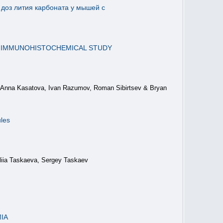
 доз лития карбоната у мышей с
D IMMUNOHISTOCHEMICAL STUDY
in, Anna Kasatova, Ivan Razumov, Roman Sibirtsev & Bryan
ules
uliia Taskaeva, Sergey Taskaev
IA