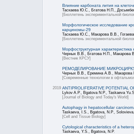
Влияние карбоната лития на клеточ
Таскаева Ю.С., Бгатова Н.П., Досымбе
[Бюллетень экспериментальной биолог
Морфологическое исследование кро
карциномы-29
Таскаева Ю.С., Макарова В.В., Гогаева
[Бюллетень экспериментальной биолог
Морфоструктурная характеристика 
Черных В.В., Бгатова Н.П., Макарова В
[Вестник КРСУ]
РЕМОДЕЛИРОВАНИЕ МИКРОЦИРК
Черных В.В., Еремина А.В., Макарова В
[Современные технологии в офтальмол
2019
ANTIPROLIFERATIVE POTENTIAL O
Lykov A.P., Bgatova N.P., Taskaeva Yu.
[Journal of Biology and Today's World]
Autophagy in hepatocellular carcinoma
Taskaeva, I.S., Bgatova, N.P., Solovieva
[Cell and Tissue Biology]
Cytological characteristics of a heter
Taskaeva, Y.S., Bgatova, N.P.