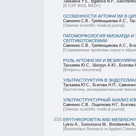
Taskaeva Y.S., Bgatova N.P., Savchenk
[B EXP BIOL MED+]
ОСОБЕННОСТИ АУТОФАГИИ В ЦИ
Савченко С.В., Гребенщикова А.С., Тас
[Siberian scientific medical journal]
ПАТОМОРФОЛОГИЯ МИОКАРДА И 
СЕПТИКОТОКСЕМИИ
Савченко С.В., Гребенщикова А.С., Бга
[Современные проблемы науки и образ
РОЛЬ АУТОФАГИИ И ВЕЗИКУЛЯРН
Таскаева Ю.С., Шатрук А.Ю., Бгатова 
[Вопросы онкологии]
УЛЬТРАСТРУКТУРА В ЭНДОТЕЛИ
Таскаева Ю.С., Бгатова Н.П., Савченко
[Бюллетень экспериментальной биолог
УЛЬТРАСТРУКТУРНЫЙ АНАЛИЗ И
Савченко С.В., Ощепкова Н.Г., Бгатова
[Siberian scientific medical journal]
2020
ERYTHROPOIETIN AND MESENCHY
Lykov A., Surovtseva M., Bondarenko N.
[Biointerface Research in Applied Chemis