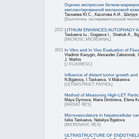
Оценка экспрессии белков-маркеров
имплантированной меланомой кож
Таскаева Ю.С., Касатова А.И., Шатрук 
[Бюллетень экспериментальной биолог
2022
LITHIUM ENHANCES AUTOPHAGY A
Taskaeva Iu., Gogaeva I., Shatruk A., B
[MICROSC MICROANAL]
2021
In Vitro and In Vivo Evaluation of Fl
Vladimir Kanygin, Alexander Zaboronok, 
J. Mathis
[J FLUORESC]
Influence of distant tumor growth and 
N.Bgatova, I.Taskaeva, V.Makarova
[ULTRASTRUCT PATHOL]
Method of Measuring High-LET Partic
Maya Dymova, Maria Dmitrieva, Elena Kul
[RADIAT RES]
Microvasculature in hepatocellular car
Iuliia Taskaeva, Nataliya Bgatova
[MICROVASC RES]
ULTRASTRUCTURE OF ENDOTHELIA