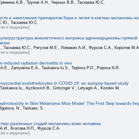
Еремина А.В., Трунов А.Н., Черных В.В., Таскаева Ю.С.
сти и накопления препаратов бора и лития в клетках меланомы кожи
С.Ю., Таскаева Ю.С.
ии и медицины]
а и ультраструктура внеклеточного матрикса аденокарциномы прям
рапии
., Таскаева Ю.С., Рягузов М.Е., Ломакин А.И., Фурсов С.А., Королев М.А
ии и медицины]
induced radiation dermatitis in vivo
A.E., Zamyatina E.A., Taskaeva Iu.S., Teplova P.O., Popova N.R.
n myocardial endotheliocytes in COVID-19: an autopsy-based study
skaeva Iu., Ayzikovich B., Gritcinger V., Letyagin A., Korolev M.
 Nephrotoxicity in Skin Melanoma Mice Model: The First Step towards 
 Bgatova, N.; Taskaev, S.
етках различных стадий меланомы кожи человека
А.И., Бгатова Н.П., Фурсов С.А.
ии и медицины]