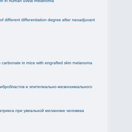
tion in human uveal melanoma
of different differentiation degree after neoadjuvant
um carbonate in mice with engrafted skin melanoma
ибробластов и эпителиально-мезенхимального
атрикса при увеальной меланоме человека