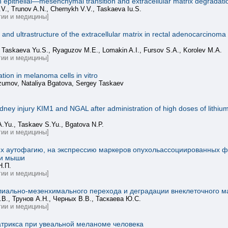
h epithelial—mesenchymal transition and extracellular matrix degrada
.V., Trunov A.N., Chernykh V.V., Taskaeva Iu.S.
ии и медицины]
 and ultrastructure of the extracellular matrix in rectal adenocarcinoma 
 Taskaeva Yu.S., Ryaguzov M.E., Lomakin A.I., Fursov S.A., Korolev M.A.
ии и медицины]
ation in melanoma cells in vitro
azumov, Nataliya Bgatova, Sergey Taskaev
dney injury KIM1 and NGAL after administration of high doses of lithi
A.Yu., Taskaev S.Yu., Bgatova N.P.
ии и медицины]
х аутофагию, на экспрессию маркеров опухольассоциированных ф
жи мыши
Н.П.
ии и медицины]
лиально-мезенхимального перехода и деградации внеклеточного м
В., Трунов А.Н., Черных В.В., Таскаева Ю.С.
ии и медицины]
трикса при увеальной меланоме человека