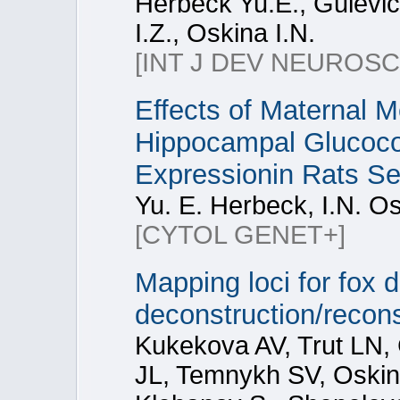
Herbeck Yu.E., Gulevic
I.Z., Oskina I.N.
[INT J DEV NEUROSC
Effects of Maternal 
Hippocampal Glucoco
Expressionin Rats Se
Yu. E. Herbeck, I.N. Os
[CYTOL GENET+]
Mapping loci for fox 
deconstruction/recons
Kukekova AV, Trut LN,
JL, Temnykh SV, Oskin