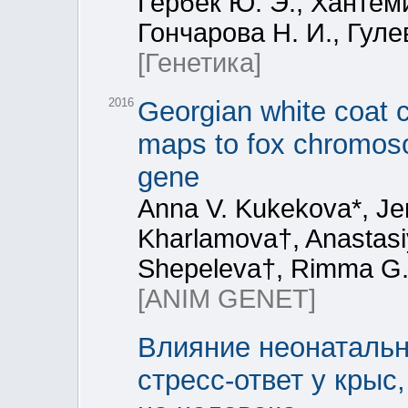
Гербек Ю. Э., Хантеми
Гончарова Н. И., Гулев
[Генетика]
2016
Georgian white coat c
maps to fox chromoso
gene
Anna V. Kukekova*, Jen
Kharlamova†, Anastasiy
Shepeleva†, Rimma G. 
[ANIM GENET]
Влияние неонатальн
стресс-ответ у крыс