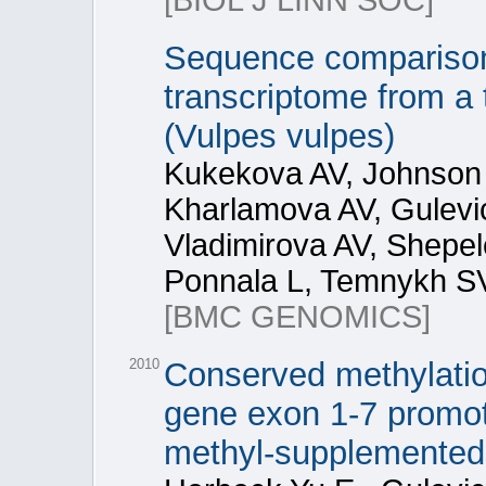
[BIOL J LINN SOC]
Sequence comparison o
transcriptome from a 
(Vulpes vulpes)
Kukekova AV, Johnson JL
Kharlamova AV, Gulevi
Vladimirova AV, Shepe
Ponnala L, Temnykh SV
[BMC GENOMICS]
2010
Conserved methylation
gene exon 1-7 promote
methyl-supplemented 