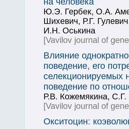
на человека
Ю.Э. Гербек, О.А. Ам
Шихевич, Р.Г. Гулевич
И.Н. Оськина
[Vavilov journal of gen
Влияние однократно
поведение, его потр
селекционируемых н
поведение по отнош
Р.В. Кожемякина, С.Г.
[Vavilov journal of gen
Окситоцин: коэволю