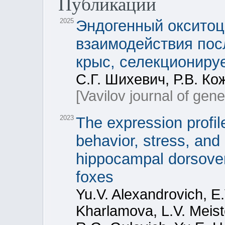
Публикации
2025
Эндогенный оксито
взаимодействия пос
крыс, селекциониру
С.Г. Шихевич, Р.В. Ко
[Vavilov journal of gen
2023
The expression profil
behavior, stress, and
hippocampal dorsoven
foxes
Yu.V. Alexandrovich, E.
Kharlamova, L.V. Meist