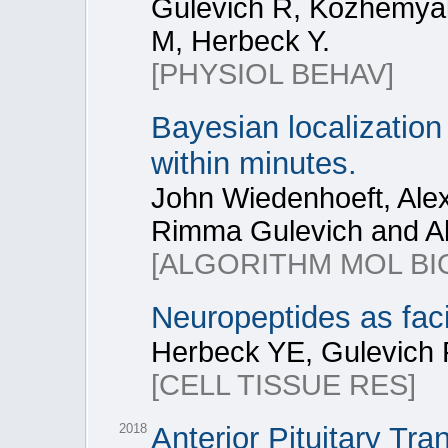
Gulevich R, Kozhemya
M, Herbeck Y.
[PHYSIOL BEHAV]
Bayesian localizatio
within minutes.
John Wiedenhoeft, Al
Rimma Gulevich and Al
[ALGORITHM MOL BI
Neuropeptides as faci
Herbeck YE, Gulevich
[CELL TISSUE RES]
2018
Anterior Pituitary Tr