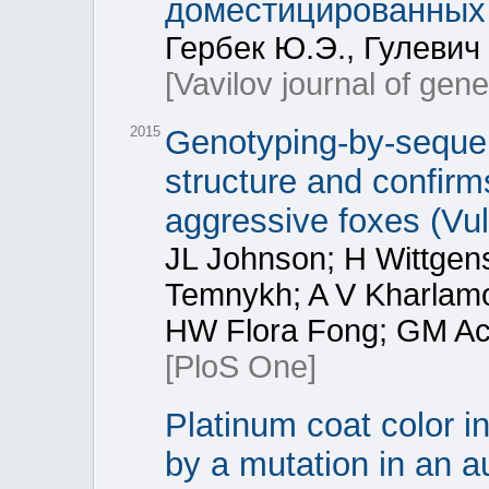
доместицированных
Гербек Ю.Э., Гулевич 
[Vavilov journal of gen
2015
Genotyping-by-sequen
structure and confir
aggressive foxes (Vul
JL Johnson; H Wittgens
Temnykh; A V Kharlamo
HW Flora Fong; GM Acl
[PloS One]
Platinum coat color i
by a mutation in an a