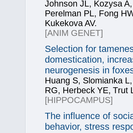
Johnson JL, Kozysa A,
Perelman PL, Fong HW,
Kukekova AV.
[ANIM GENET]
Selection for tameness
domestication, incre
neurogenesis in foxes
Huang S, Slomianka L,
RG, Herbeck YE, Trut L
[HIPPOCAMPUS]
The influence of socia
behavior, stress resp