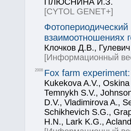
ПЛЮСНИНА И.З.
[CYTOL GENET+]
Фотопериодический 
взаимоотношениях г
Клочков Д.В., Гулевич 
[Информационный ве
2008
Fox farm experiment: 
Kukekova A.V., Oskina 
Temnykh S.V., Johnson 
D.V., Vladimirova A., S
Schikhevich S.G., Grap
H.N., Lark K.G., Acland