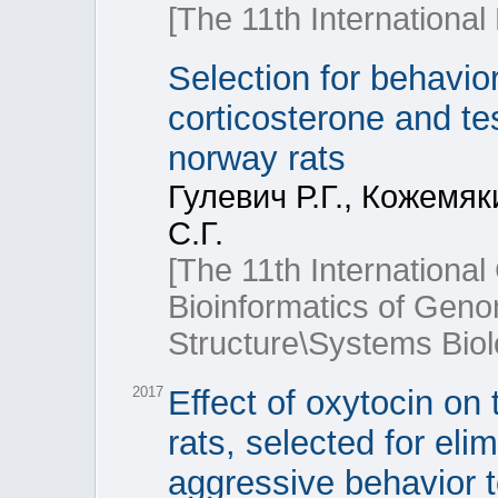
[The 11th Internation
Selection for behavio
corticosterone and tes
norway rats
Гулевич Р.Г., Кожемя
С.Г.
[The 11th Internation
Bioinformatics of Gen
Structure\Systems Biol
2017
Effect of oxytocin on
rats, selected for el
aggressive behavior