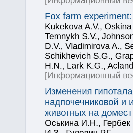
[Информационный ве
Fox farm experiment: 
Kukekova A.V., Oskina 
Temnykh S.V., Johnson 
D.V., Vladimirova A., S
Schikhevich S.G., Grap
H.N., Lark K.G., Acland
[Информационный ве
Изменения гипотала
надпочечниковой и 
животных на домест
Оськина И.Н., Гербек
И.З., Гулевич Р.Г.