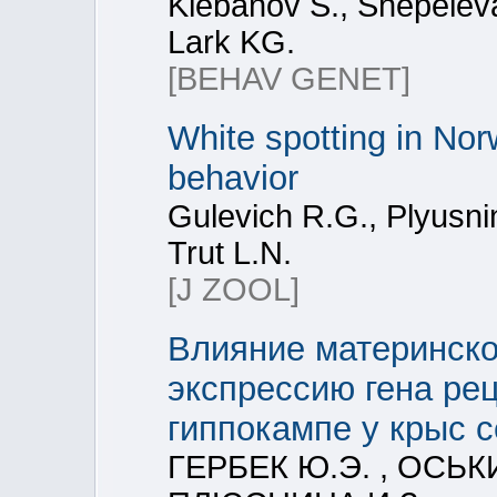
Klebanov S., Shepelev
Lark KG.
[BEHAV GENET]
White spotting in Nor
behavior
Gulevich R.G., Plyusnin
Trut L.N.
[J ZOOL]
Влияние материнско
экспрессию гена ре
гиппокампе у крыс 
ГЕРБЕК Ю.Э. , ОСЬКИ