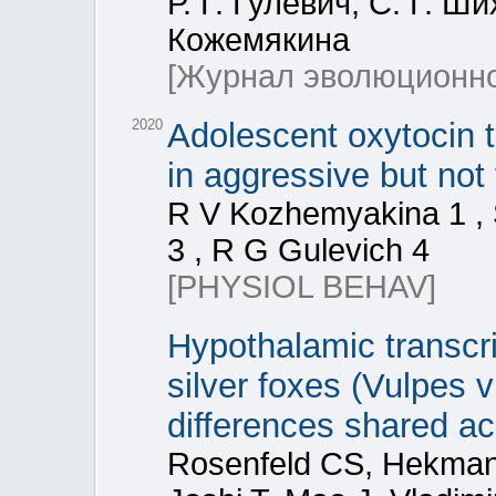
Р. Г. Гулевич, С. Г. Ш
Кожемякина
[Журнал эволюционно
2020
Adolescent oxytocin t
in aggressive but not
R V Kozhemyakina 1 , 
3 , R G Gulevich 4
[PHYSIOL BEHAV]
Hypothalamic transcr
silver foxes (Vulpes 
differences shared ac
Rosenfeld CS, Hekman 