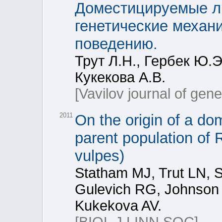
Доместицируемые л
генетические механ
поведению.
Трут Л.Н., Гербек Ю.Э
Кукекова А.В.
[Vavilov journal of gen
2011
On the origin of a do
parent population of 
vulpes)
Statham MJ, Trut LN, 
Gulevich RG, Johnson
Kukekova AV.