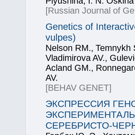
Plyusnina, I. N. Oskina
[Russian Journal of Ge
Genetics of Interacti
vulpes)
Nelson RM., Temnykh S
Vladimirova AV., Gulev
Acland GM., Ronnegard 
AV.
[BEHAV GENET]
ЭКСПРЕССИЯ ГЕНО
ЭКСПЕРИМЕНТАЛ
СЕРЕБРИСТО-ЧЕР