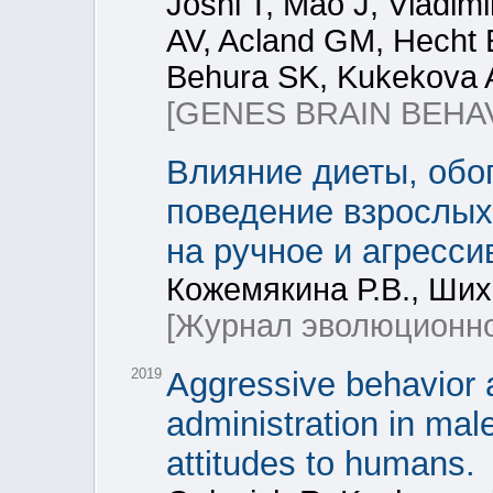
Joshi T, Mao J, Vladim
AV, Acland GM, Hecht 
Behura SK, Kukekova 
[GENES BRAIN BEHA
Влияние диеты, обо
поведение взрослых
на ручное и агресс
Кожемякина Р.В., Шихе
[Журнал эволюционно
2019
Aggressive behavior 
administration in male
attitudes to humans.