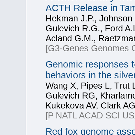
ACTH Release in Tam
Hekman J.P., Johnson J
Gulevich R.G., Ford A.
Acland G.M., Raetzman 
[G3-Genes Genomes G
Genomic responses to
behaviors in the silve
Wang X, Pipes L, Trut 
Gulevich RG, Kharlamo
Kukekova AV, Clark AG
[P NATL ACAD SCI US
Red fox genome assem