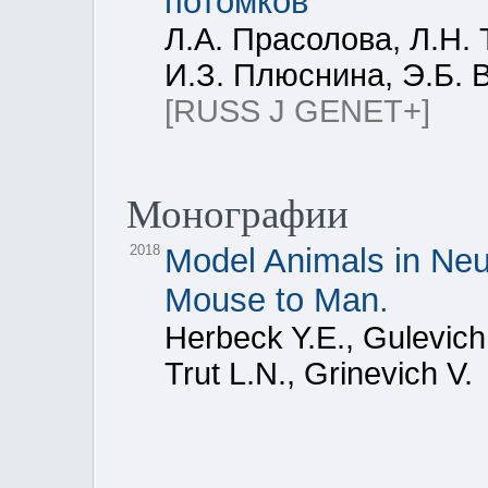
потомков
Л.А. Прасолова, Л.Н. Т
И.З. Плюснина, Э.Б. 
[RUSS J GENET+]
Монографии
2018
Model Animals in Ne
Mouse to Man.
Herbeck Y.E., Gulevich
Trut L.N., Grinevich V.