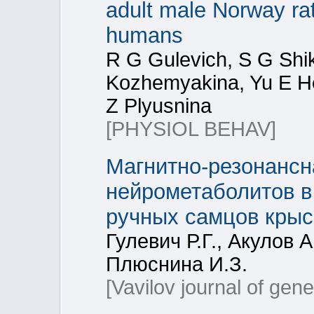
adult male Norway rats
humans
R G Gulevich, S G Shi
Kozhemyakina, Yu E Her
Z Plyusnina
[PHYSIOL BEHAV]
Магнитно-резонансн
нейрометаболитов в
ручных самцов крыс
Гулевич Р.Г., Акулов 
Плюснина И.З.
[Vavilov journal of gen