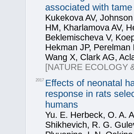
associated with tame
Kukekova AV, Johnson 
HM, Kharlamova AV, He
Beklemischeva V, Koepf
Hekman JP, Perelman P
Wang X, Clark AG, Acl
[NATURE ECOLOGY &
2017
Effects of neonatal h
response in rats selec
humans
Yu. E. Herbeck, O. A. 
Shikhevich, R. G. Gule