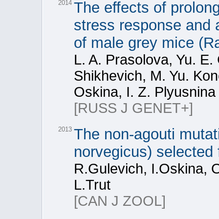
2014
The effects of prolon
stress response and a
of male grey mice (R
L. A. Prasolova, Yu. E.
Shikhevich, M. Yu. Kon
Oskina, I. Z. Plyusnina
[RUSS J GENET+]
2013
The non-agouti mutat
norvegicus) selected 
R.Gulevich, I.Oskina, O
L.Trut
[CAN J ZOOL]