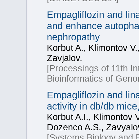
Empagliflozin and lina
and enhance autophag
nephropathy
Korbut A., Klimontov V.
Zavjalov.
[Processings of 11th In
Bioinformatics of Geno
Empagliflozin and lin
activity in db/db mice
Korbut A.I., Klimontov 
Dozenco A.S., Zavyalo
[Systems Biology and 