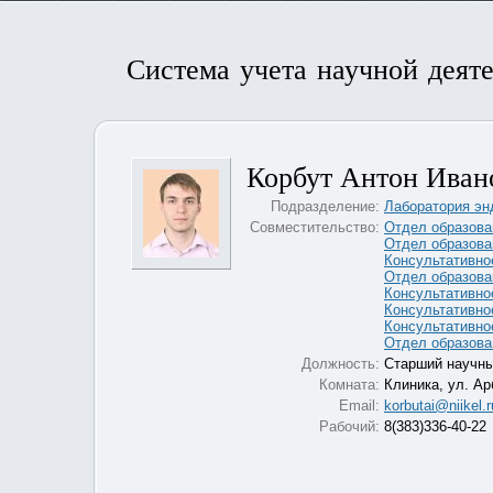
Система учета научной деят
Корбут Антон Иван
Подразделение:
Лаборатория эн
Совместительство:
Отдел образова
Отдел образова
Консультативно
Отдел образова
Консультативно
Консультативно
Консультативно
Отдел образова
Должность:
Старший научны
Комната:
Клиника, ул. Ар
Email:
korbutai@niikel.r
Рабочий:
8(383)336-40-22