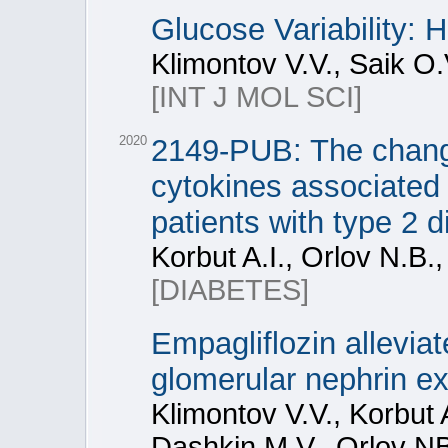
Glucose Variability:
Klimontov V.V., Saik O.V
[INT J MOL SCI]
2020
2149-PUB: The changes
cytokines associated 
patients with type 2 
Korbut A.I., Orlov N.B.
[DIABETES]
Empagliflozin allevi
glomerular nephrin ex
Klimontov V.V., Korbut 
Dashkin M.V., Orlov NB