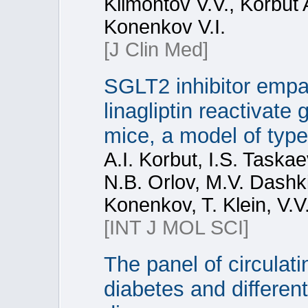
Klimontov V.V., Korbut 
Konenkov V.I.
[J Clin Med]
SGLT2 inhibitor empag
linagliptin reactivate
mice, a model of type
A.I. Korbut, I.S. Taska
N.B. Orlov, M.V. Dashki
Konenkov, T. Klein, V.V
[INT J MOL SCI]
The panel of circulati
diabetes and different