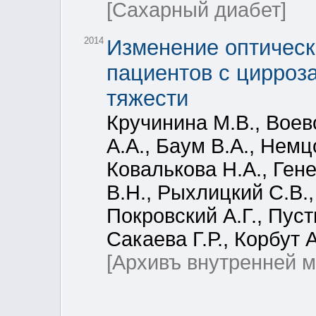
[Сахарный диабет]
2014
Изменение оптическ
пациентов с цирроз
тяжести
Кручинина М.В., Воев
А.А., Баум В.А., Немц
Ковалькова Н.А., Ген
В.Н., Рыхлицкий С.В.,
Покровский А.Г., Пуст
Сакаева Г.Р., Корбут А
[Архивъ внутренней 