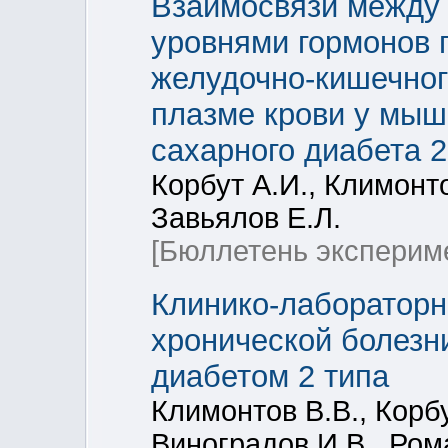
Взаимосвязи между 
уровнями гормонов 
желудочно-кишечного
плазме крови у мыш
сахарного диабета 2
Корбут А.И., Климонто
Завьялов Е.Л.
[Бюллетень эксперим
Клинико-лабораторн
хронической болезн
диабетом 2 типа
Климонтов В.В., Корбу
Виноградов И.В., Ром