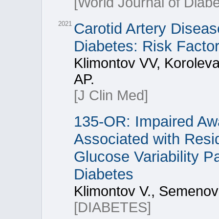
[World Journal of Diabe
2021
Carotid Artery Diseas
Diabetes: Risk Facto
Klimontov VV, Korolev
AP.
[J Clin Med]
135-OR: Impaired Aw
Associated with Resi
Glucose Variability P
Diabetes
Klimontov V., Semenova 
[DIABETES]