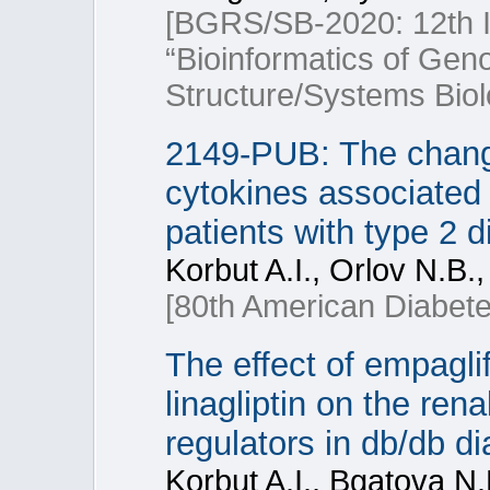
[BGRS/SB-2020: 12th In
“Bioinformatics of Ge
Structure/Systems Biol
2149-PUB: The changes
cytokines associated 
patients with type 2 
Korbut A.I., Orlov N.B.
[80th American Diabete
The effect of empagli
linagliptin on the re
regulators in db/db d
Korbut A.I., Bgatova N.