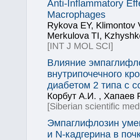
Anti-Inflammatory Eff
Macrophages
Rykova EY, Klimontov 
Merkulova TI, Kzhysh
[INT J MOL SCI]
Влияние эмпаглифл
внутрипочечного кр
диабетом 2 типа с 
Корбут А.И. , Хапаев 
[Siberian scientific med
Эмпаглифлозин умен
и N-кадгерина в по