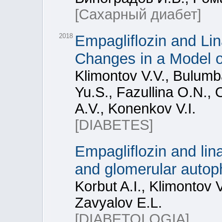
[Сахарный диабет]
2018
Empagliflozin and Lin
Changes in a Model o
Klimontov V.V., Bulumb
Yu.S., Fazullina O.N., 
A.V., Konenkov V.I.
[DIABETES]
Empagliflozin and lina
and glomerular autop
Korbut A.I., Klimontov 
Zavyalov E.L.
[DIABETOLOGIA]