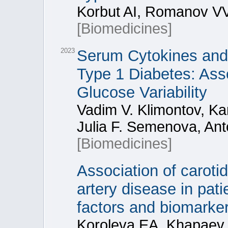
Korbut AI, Romanov VV
[Biomedicines]
2023
Serum Cytokines and 
Type 1 Diabetes: Ass
Glucose Variability
Vadim V. Klimontov, Kam
Julia F. Semenova, Ant
[Biomedicines]
Association of caroti
artery disease in pati
factors and biomarke
Koroleva EA, Khapaev 