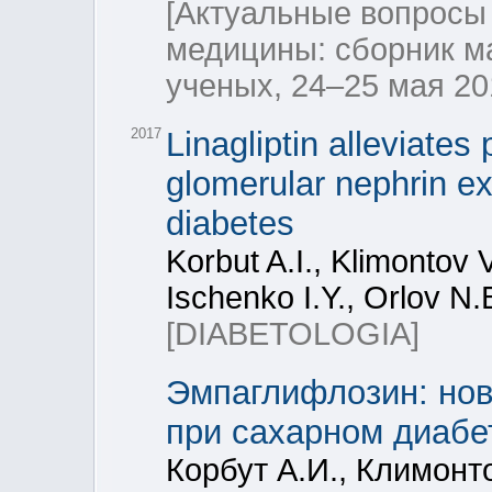
[Актуальные вопросы
медицины: сборник м
ученых, 24–25 мая 201
2017
Linagliptin alleviate
glomerular nephrin ex
diabetes
Korbut A.I., Klimontov 
Ischenko I.Y., Orlov N.
[DIABETOLOGIA]
Эмпаглифлозин: нов
при сахарном диабе
Корбут А.И., Климонто