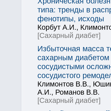
Хроническая болезн
типа: тренды в расп
фенотипы, исходы
Корбут А.И., Климонто
[Сахарный диабет]
Избыточная масса т
сахарным диабетом 
сосудистыми ослож
сосудистого ремоде
Климонтов В.В., Юши
А.И., Романов В.В.
[Сахарный диабет]