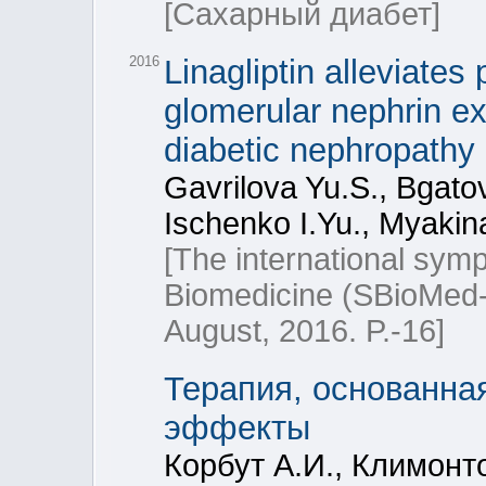
[Сахарный диабет]
2016
Linagliptin alleviates
glomerular nephrin ex
diabetic nephropathy
Gavrilova Yu.S., Bgatov
Ischenko I.Yu., Myakin
[The international sy
Biomedicine (SBioMed-
August, 2016. P.-16]
Терапия, основанна
эффекты
Корбут А.И., Климонто