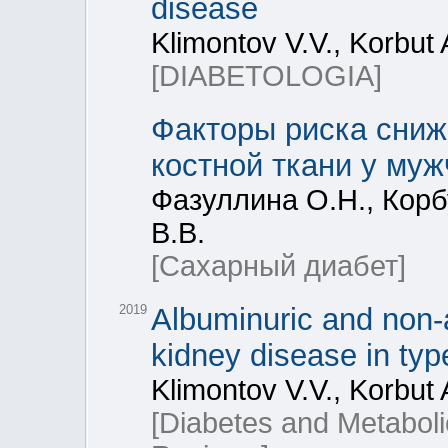
disease
Klimontov V.V., Korbut 
[DIABETOLOGIA]
Факторы риска сниж
костной ткани у му
Фазуллина О.Н., Корб
В.В.
[Сахарный диабет]
2019
Albuminuric and non-a
kidney disease in typ
Klimontov V.V., Korbut A
[Diabetes and Metabol