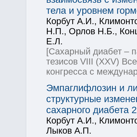
тела и уровнем гор
Корбут А.И., Климонто
Н.П., Орлов Н.Б., Кон
Е.Л.
[Сахарный диабет – п
тезисов VIII (XXV) В
конгресса с междуна
Эмпаглифлозин и л
структурные измене
сахарного диабета 2
Корбут А.И., Климонто
Лыков А.П.