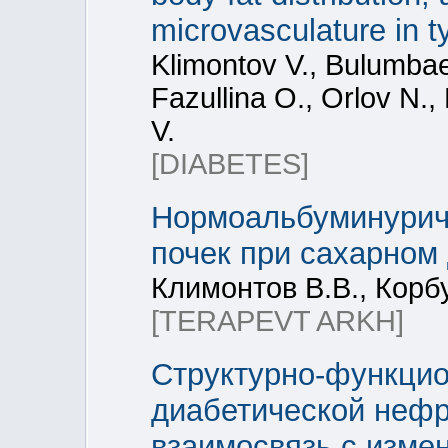
microvasculature in t
Klimontov V., Bulumbae
Fazullina O., Orlov N.
V.
[DIABETES]
Нормоальбуминурич
почек при сахарном
Климонтов В.В., Корбу
[TERAPEVT ARKH]
Структурно-функци
диабетической нефр
взаимосвязь с изме