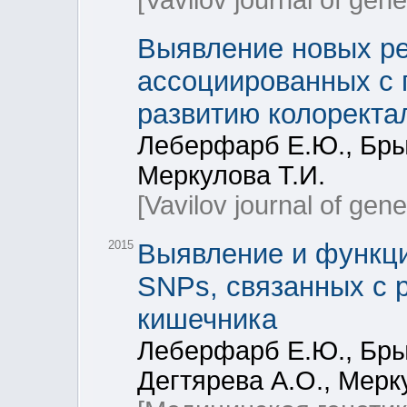
[Vavilov journal of gen
Выявление новых ре
ассоциированных с 
развитию колоректа
Леберфарб Е.Ю., Брыз
Меркулова Т.И.
[Vavilov journal of gen
2015
Выявление и функц
SNPs, связанных с р
кишечника
Леберфарб Е.Ю., Брыз
Дегтярева А.О., Мерк