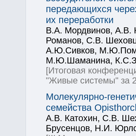
передающихся через
их переработки
В.А. Мордвинов, А.В. 
Романов, С.В. Шеховц
А.Ю.Сивков, М.Ю.Пом
М.Ю.Шаманина, К.С.З
[Итоговая конференц
"Живые системы" за 2
Молекулярно-генети
семейства Opisthorc
А.В. Катохин, С.В. Ше
Брусенцов, Н.И. Юрло