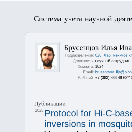
Система учета научной деят
Брусенцов Илья Ив
Подразделение:
026. Лаб. мех-мов 
Должность:
научный сотрудник
Комната:
1024
Email:
brusentsov_ilja@bion
Рабочий:
+7 (383) 363-49-63*1
Публикации
2025
Protocol for Hi-C-bas
inversions in mosqui