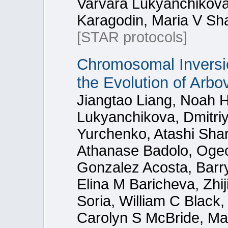
Varvara Lukyanchikova,
Karagodin, Maria V Sh
[STAR protocols]
Chromosomal Inversio
the Evolution of Arbo
Jiangtao Liang, Noah H
Lukyanchikova, Dmitriy
Yurchenko, Atashi Sha
Athanase Badolo, Oge
Gonzalez Acosta, Barr
Elina M Baricheva, Zhij
Soria, William C Black,
Carolyn S McBride, Ma