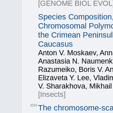
[GENOME BIOL EVOL
Species Composition,
Chromosomal Polymor
the Crimean Peninsul
Caucasus
Anton V. Moskaev, Anna
Anastasia N. Naumenko,
Razumeiko, Boris V. An
Elizaveta Y. Lee, Vladi
V. Sharakhova, Mikhail
[Insects]
2024
The chromosome-scal