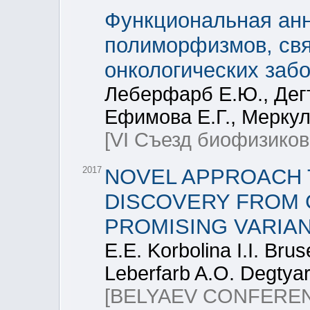
Функциональная анн
полиморфизмов, свя
онкологических заб
Леберфарб Е.Ю., Дегт
Ефимова Е.Г., Меркул
[VI Съезд биофизиков
2017
NOVEL APPROACH 
DISCOVERY FROM 
PROMISING VARIA
E.E. Korbolina I.I. Bru
Leberfarb A.O. Degtyar
[BELYAEV CONFERE