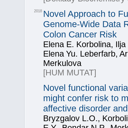
2018
Novel Approach to Fu
Genome-Wide Data Re
Colon Cancer Risk
Elena E. Korbolina, Ilj
Elena Yu. Leberfarb, A
Merkulova
[HUM MUTAT]
Novel functional vari
might confer risk to m
affective disorder an
Bryzgalov L.O., Korboli
E.Y., Bondar N.P., Merk