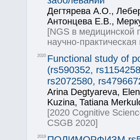
заболеваний
Дегтярева А.О., Лебе
Антонцева Е.В., Мерк
[NGS в медицинской 
научно-практическая
2020
Functional study of p
(rs590352, rs1154258
rs2072580, rs479667
Arina Degtyareva, Elen
Kuzina, Tatiana Merku
[2020 Cognitive Scienc
CSGB 2020]
2019
ПОЛИМОРФИЗМ rs59