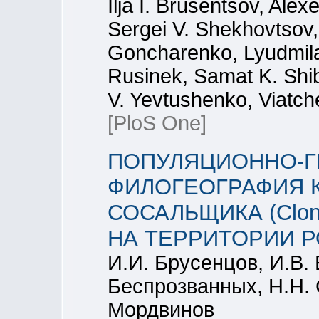
Ilja I. Brusentsov, Alex
Sergei V. Shekhovtsov,
Goncharenko, Lyudmila 
Rusinek, Samat K. Shi
V. Yevtushenko, Viatch
[PloS One]
ПОПУЛЯЦИОННО-Г
ФИЛОГЕОГРАФИЯ 
СОСАЛЬЩИКА (Clonorc
НА ТЕРРИТОРИИ 
И.И. Брусенцов, И.В. 
Беспрозванных, Н.Н. 
Мордвинов