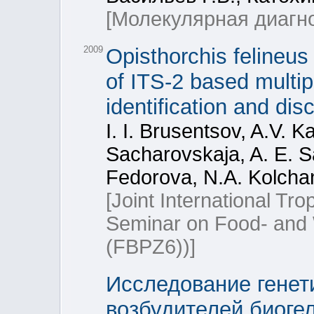
[Молекулярная диагно
2009
Opisthorchis felineus
of ITS-2 based multip
identification and dis
I. I. Brusentsov, A.V. 
Sacharovskaja, A. E. 
Fedorova, N.A. Kolcha
[Joint International Tr
Seminar on Food- and 
(FBPZ6))]
Исследование генет
возбудителей биоге