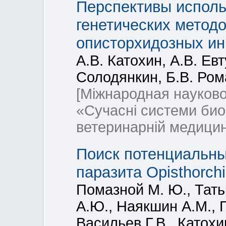
Перспективы исполь
генетических методо
описторхидозных ин
А.В. Катохин, А.В. Ев
Солодянкин, Б.В. Ром
[Мiжнародная науков
«Сучаснi системи био
ветеринарнiй медицин
Поиск потенциальны
паразита Opisthorchi
Помазной М. Ю., Татьк
А.Ю., Наякшин А.М., Г
Васильев Г.В., Катохи