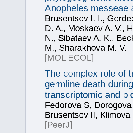
Anopheles messeae a
Brusentsov I. I., Gorde
D. A., Moskaev A. V., H
N., Sibataev A. K., Bec
M., Sharakhova M. V.
[MOL ECOL]
The complex role of t
germline death durin
transcriptomic and bi
Fedorova S, Dorogova
Brusentsov II, Klimova
[PeerJ]