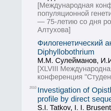
[Международная кон
популяционной генет
— 75-летию со дня р
Алтухова]
Филогенетический а
Diphyllobothrium
М.М. Сулейманов, И.И
[XLVIII Международна
конференция "Студент
2010
Investigation of Opist
profile by direct seq
S.I. Tatkov, I. I. Brus