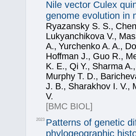
Nile vector Culex qui
genome evolution in 
Ryazansky S. S., Chen
Lukyanchikova V., Masri
A., Yurchenko A. A., Do
Hoffman J., Guo R., Men
K. E., Qi Y., Sharma A
Murphy T. D., Baricheva
J. B., Sharakhov I. V.,
V.
[BMC BIOL]
2023
Patterns of genetic dif
phylogeographic histo