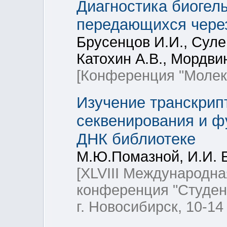
Диагностика биогел
передающихся чере
Брусенцов И.И., Суле
Катохин А.В., Мордви
[Конференция "Молеку
Изучение транскрипт
секвенирования и ф
ДНК библиотеке
М.Ю.Помазной, И.И. Б
[XLVIII Международна
конференция "Студент
г. Новосибирск, 10-14 