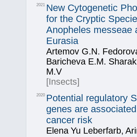
2021
New Cytogenetic Pho
for the Cryptic Speci
Anopheles messeae a
Eurasia
Artemov G.N. Fedorova 
Baricheva E.M. Sharak
M.V
[Insects]
2020
Potential regulator
genes are associated 
cancer risk
Elena Yu Leberfarb, Ar