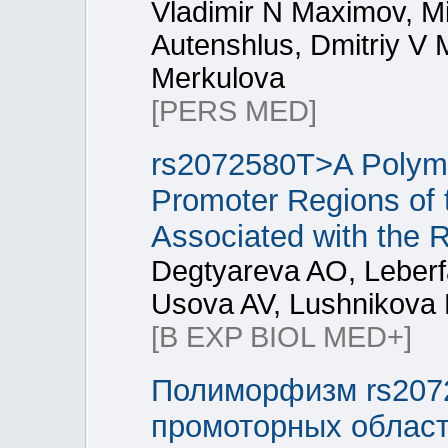
Vladimir N Maximov, Mi
Autenshlus, Dmitriy V 
Merkulova
[PERS MED]
rs2072580T>A Polymo
Promoter Regions of
Associated with the 
Degtyareva AO, Leberf
Usova AV, Lushnikova 
[B EXP BIOL MED+]
Полиморфизм rs207
промоторных област