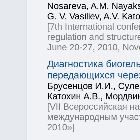
Nosareva, A.M. Nayaksh
G. V. Vasiliev, A.V. Kat
[7th International conf
regulation and structu
June 20-27, 2010, Novo
Диагностика биогел
передающихся чере
Брусенцов И.И., Суле
Катохин А.В., Мордви
[VII Всероссийская н
международным участ
2010»]