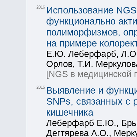
2016
Использование NGS
функционально акти
полиморфизмов, опр
на примере колорек
Е.Ю. Леберфарб, Л.О.
Орлов, Т.И. Меркулов
[NGS в медицинской г
2015
Выявление и функц
SNPs, связанных с р
кишечника
Леберфарб Е.Ю., Брыз
Дегтярева А.О., Мерк