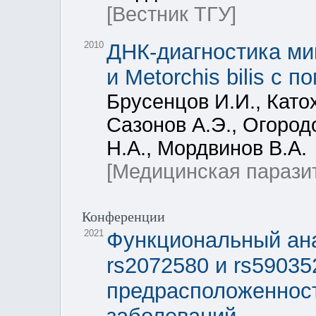
[Вестник ТГУ]
2010
ДНК-диагностика мик
и Metorchis bilis с
Брусенцов И.И., Катох
Сазонов А.Э., Огород
Н.А., Мордвинов В.А.
[Медицинская парази
Конференции
2021
Функциональный ан
rs2072580 и rs59035
предрасположенност