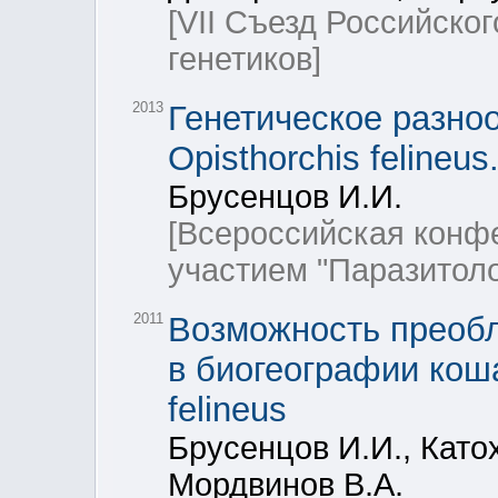
[VII Съезд Российско
генетиков]
2013
Генетическое разно
Opisthorchis felineus
Брусенцов И.И.
[Всероссийская кон
участием "Паразитол
2011
Возможность преобл
в биогеографии коша
felineus
Брусенцов И.И., Катох
Мордвинов В.А.