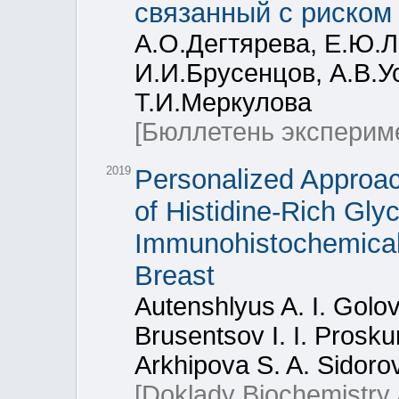
связанный с риском
А.О.Дегтярева, Е.Ю.
И.И.Брусенцов, А.В.У
Т.И.Меркулова
[Бюллетень эксперим
2019
Personalized Approa
of Histidine-Rich Gly
Immunohistochemical 
Breast
Autenshlyus A. I. Golov
Brusentsov I. I. Prosku
Arkhipova S. A. Sidorov 
[Doklady Biochemistry 