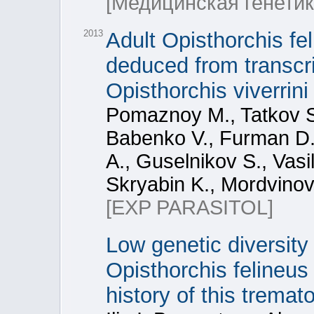
[Медицинская генетик
2013
Adult Opisthorchis fel
deduced from transcri
Opisthorchis viverrin
Pomaznoy M., Tatkov S.
Babenko V., Furman D.,
A., Guselnikov S., Vasi
Skryabin K., Mordvinov
[EXP PARASITOL]
Low genetic diversity
Opisthorchis felineu
history of this trema