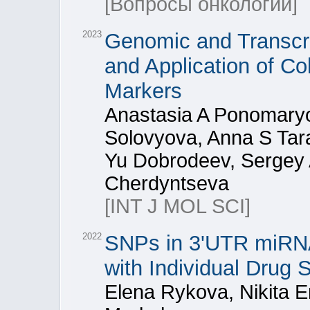
[Вопросы онкологии]
2023
Genomic and Transcri
and Application of Co
Markers
Anastasia A Ponomaryo
Solovyova, Anna S Tar
Yu Dobrodeev, Sergey 
Cherdyntseva
[INT J MOL SCI]
2022
SNPs in 3'UTR miRNA
with Individual Drug S
Elena Rykova, Nikita E