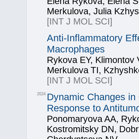
Elena Rykova, Elena S
Merkulova, Julia Kzh
[INT J MOL SCI]
Anti-Inflammatory Eff
Macrophages
Rykova EY, Klimontov 
Merkulova TI, Kzhysh
[INT J MOL SCI]
2024
Dynamic Changes in C
Response to Antitumo
Ponomaryova AA, Rykov
Kostromitsky DN, Dobr