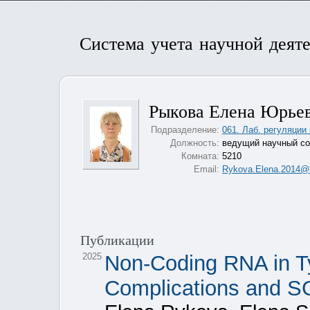
Система учета научной деят
Рыкова Елена Юрье
Подразделение:
061. Лаб. регуляции
Должность:
ведущий научный со
Комната:
5210
Email:
Rykova.Elena.2014@b
Публикации
2025
Non-Coding RNA in T
Complications and S