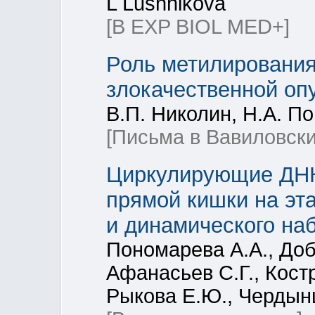
L Lushnikova
[B EXP BIOL MED+]
Роль метилирования
злокачественной оп
В.П. Николин, Н.А. П
[Письма в Вавиловски
Циркулирующие ДНК
прямой кишки на эт
и динамического на
Пономарева А.А., Доб
Афанасьев С.Г., Кост
Рыкова Е.Ю., Чердын