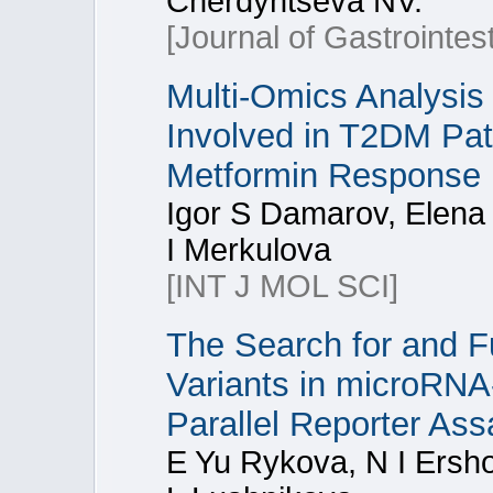
Cherdyntseva NV.
[Journal of Gastrointes
Multi-Omics Analysis
Involved in T2DM Pa
Metformin Response
Igor S Damarov, Elena 
I Merkulova
[INT J MOL SCI]
The Search for and Fu
Variants in microRNA
Parallel Reporter Ass
E Yu Rykova, N I Ersho