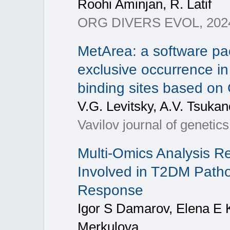
Roohi Aminjan, R. Latif
ORG DIVERS EVOL, 2024
MetArea: a software pac
exclusive occurrence in 
binding sites based on
V.G. Levitsky, A.V. Tsukan
Vavilov journal of genetic
Multi-Omics Analysis R
Involved in T2DM Path
Response
Igor S Damarov, Elena E K
Merkulova