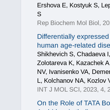
Ershova E, Kostyuk S, Le
S
Rep Biochem Mol Biol, 20
Differentially expressed
human age-related dis
Shikhevich S, Chadaeva 
Zolotareva K, Kazachek 
NV, Ivanisenko VA, Demen
L, Kolchanov NA, Kozlov
INT J MOL SCI, 2023, 4, 
On the Role of TATA Bo