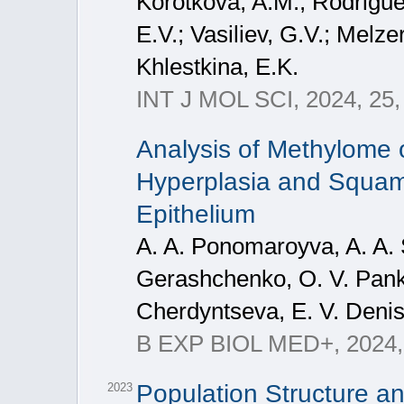
Korotkova, A.M.; Rodrigues
E.V.; Vasiliev, G.V.; Melze
Khlestkina, E.K.
INT J MOL SCI, 2024, 25,
Analysis of Methylome o
Hyperplasia and Squamo
Epithelium
A. A. Ponomaroyva, A. A. 
Gerashchenko, O. V. Panko
Cherdyntseva, E. V. Deni
B EXP BIOL MED+, 2024, 
Population Structure an
2023