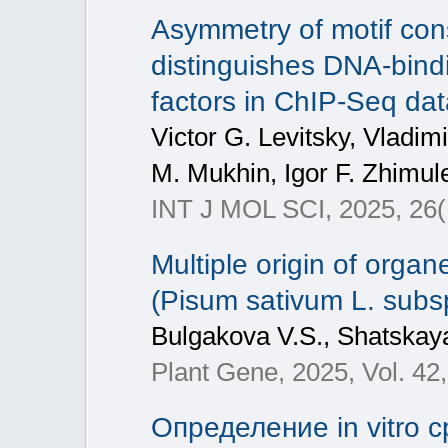
Asymmetry of motif cons
distinguishes DNA-bindi
factors in ChIP-Seq da
Victor G. Levitsky, Vladim
M. Mukhin, Igor F. Zhimul
INT J MOL SCI, 2025, 26(
Multiple origin of orga
(Pisum sativum L. subs
Bulgakova V.S., Shatskaya 
Plant Gene, 2025, Vol. 42
Определение in vitro 