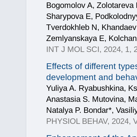
Bogomolov A, Zolotareva 
Sharypova E, Podkolodny
Tverdokhleb N, Khandaev
Zemlyanskaya E, Kolcha
INT J MOL SCI, 2024, 1, 
Effects of different ty
development and behav
Yuliya A. Ryabushkina, Ks
Anastasia S. Mutovina, M
Natalya P. Bondar*, Vasili
PHYSIOL BEHAV, 2024, Vo