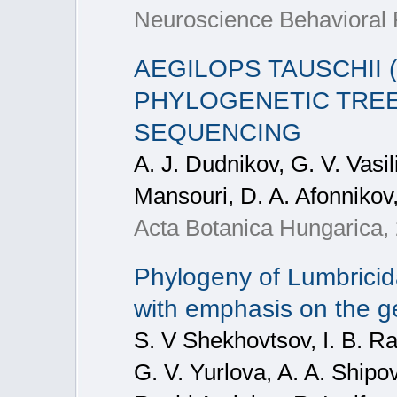
Neuroscience Behavioral 
AEGILOPS TAUSCHII 
PHYLOGENETIC TRE
SEQUENCING
A. J. Dudnikov, G. V. Vasil
Mansouri, D. A. Afonniko
Acta Botanica Hungarica,
Phylogeny of Lumbrici
with emphasis on the 
S. V Shekhovtsov, I. B. Ra
G. V. Yurlova, A. A. Shipov