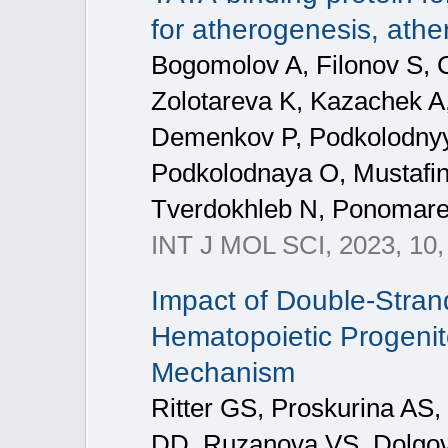
for atherogenesis, athe
Bogomolov A, Filonov S, 
Zolotareva K, Kazachek A
Demenkov P, Podkolodnyy
Podkolodnaya O, Mustafin
Tverdokhleb N, Ponomar
INT J MOL SCI, 2023, 10,
Impact of Double-Stran
Hematopoietic Progenit
Mechanism
Ritter GS, Proskurina AS,
DD, Ruzanova VS, Dolgova