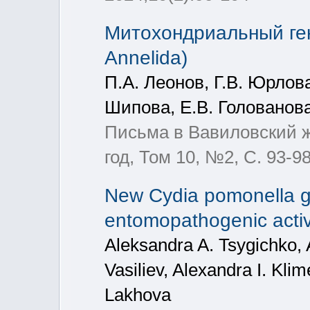
Митохондриальный гено
Annelida)
П.А. Леонов, Г.В. Юрлова
Шипова, Е.В. Голованова
Письма в Вавиловский жу
год, Том 10, №2, С. 93-9
New Cydia pomonella gr
entomopathogenic activ
Aleksandra A. Tsygichko,
Vasiliev, Alexandra I. Kli
Lakhova