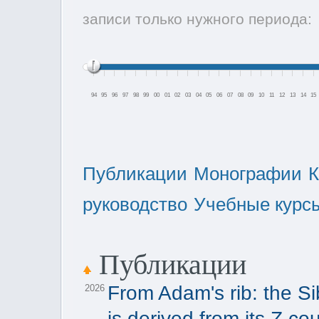
записи только нужного периода:
94
95
96
97
98
99
00
01
02
03
04
05
06
07
08
09
10
11
12
13
14
15
Публикации
Монографии
К
руководство
Учебные курс
Публикации
From Adam's rib: the 
2026
is derived from its Z co