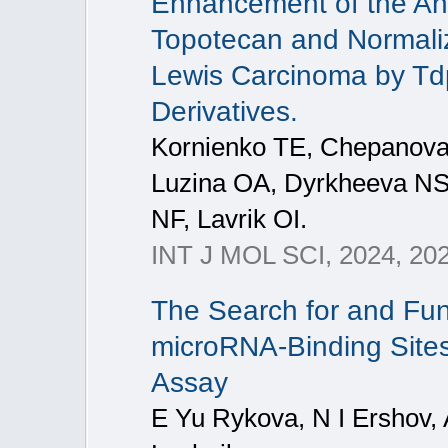
Enhancement of the Anti
Topotecan and Normaliz
Lewis Carcinoma by Tdp
Derivatives.
Kornienko TE, Chepanova
Luzina OA, Dyrkheeva NS,
NF, Lavrik OI.
INT J MOL SCI, 2024, 202
The Search for and Func
microRNA-Binding Sites
Assay
E Yu Rykova, N I Ershov, 