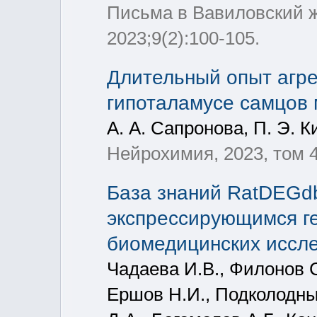
Письма в Вавиловский ж
2023;9(2):100-105.
Длительный опыт агре
гипоталамусе самцов
А. А. Сапронова, П. Э. К
Нейрохимия, 2023, том 4
База знаний RatDEGd
экспрессирующимся ге
биомедицинских иссл
Чадаева И.В., Филонов С
Ершов Н.И., Подколодный