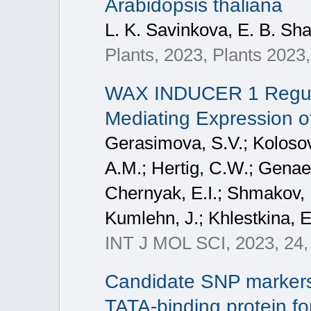
Arabidopsis thaliana
L. K. Savinkova, E. B. Sh
Plants, 2023, Plants 2023,
WAX INDUCER 1 Regula
Mediating Expression o
Gerasimova, S.V.; Kolosov
A.M.; Hertig, C.W.; Genae
Chernyak, E.I.; Shmakov, N
Kumlehn, J.; Khlestkina, E
INT J MOL SCI, 2023, 24, 
Candidate SNP markers si
TATA-binding protein f