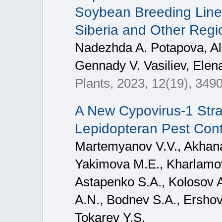
Soybean Breeding Lines
Siberia and Other Regi
Nadezhda A. Potapova, Ale
Gennady V. Vasiliev, Elena
Plants, 2023, 12(19), 3490
A New Cypovirus-1 Stra
Lepidopteran Pest Cont
Martemyanov V.V., Akhanae
Yakimova M.E., Kharlamov
Astapenko S.A., Kolosov A
A.N., Bodnev S.A., Ershov
Tokarev Y.S.