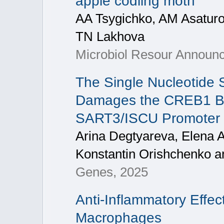
apple codling moth
AA Tsygichko, AM Asaturov
TN Lakhova
Microbiol Resour Announc
The Single Nucleotide 
Damages the CREB1 Bind
SART3/ISCU Promoter
Arina Degtyareva, Elena 
Konstantin Orishchenko a
Genes, 2025
Anti-Inflammatory Effec
Macrophages