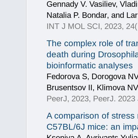
Gennady V. Vasiliev, Vladi
Natalia P. Bondar, and Lar
INT J MOL SCI, 2023, 24(
The complex role of tra
death during Drosophil
bioinformatic analyses
Fedorova S, Dorogova NV
Brusentsov II, Klimova N
PeerJ, 2023, PeerJ. 2023
A comparison of stress
C57BL/6J mice: an impac
Kseniya A. Ayriyants Yul