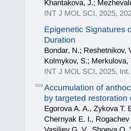
Khantakova, J.; Mezhevalov
INT J MOL SCI, 2025, 202
Epigenetic Signatures o
Duration
Bondar, N.; Reshetnikov, V.
Kolmykov, S.; Merkulova, 
INT J MOL SCI, 2025, Int. 
Accumulation of anthocy
2024
by targeted restoratio
Egorova A. A., Zykova T. E.
Chernyak E. I., Rogachev A
Vasiliev G. V., Shoeva O.