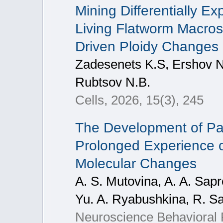
Mining Differentially E
Living Flatworm Macro
Driven Ploidy Changes
Zadesenets K.S, Ershov N.
Rubtsov N.B.
Cells, 2026, 15(3), 245
The Development of Pat
Prolonged Experience o
Molecular Changes
A. S. Mutovina, A. A. Sapr
Yu. A. Ryabushkina, R. S
Neuroscience Behavioral 