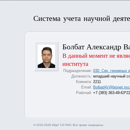
Система учета научной деят
Болбат Александр В
В данный момент не явля
института
Подразделение:
030. Сек. геномных 
Должность:
младший научный с
Комната:
2211
Email:
BolbatAV@bionet.nsc
Рабочий:
+7 (383) 363-49-63*2
© 2010-2026 ИЦиГ СО РАН. Все права защищены.