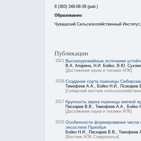
8 (383) 348-08-39 (раб.)
Образование:
Чувашский Сельскохозяйственный Институт,
Публикации
2021
Высокоурожайные источники устойч
В.А. Апарина, Н.И. Бойко, В.Ю. Сухом
[Достижения науки и техники АПК]
2018
Создание сорта пшеницы Сибирская
Тимофеев А.А., Бойко Н.И., Псикарев 
[Сибирский вестник сельскохозяйствен
2017
Крупность зерна пшеницы мягкой я
Пискарев В.В., Тимофеев А.А., Бойко 
[Достижения науки и техники АПК]
2016
Особенности формирования числа ко
лесостепи Приобья
Бойко Н.И., Пискарев В.В., Тимофеев А
[Вестник АПК Ставрополья]