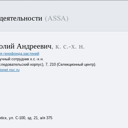
 деятельности
(ASSA)
олий Андреевич
, к. с.-х. н.
я генофонда растений
учный сотрудник к.с.-х.н.
следовательский корпус), 7, 210 (Селекционный центр).
onet.nsc.ru
ск, ул. С-100, зд. 21, а/я 375