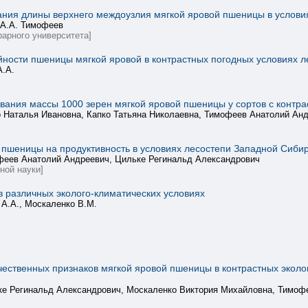
ания длины верхнего междоузлия мягкой яровой пшеницы в услови
, А.А. Тимофеев
рарного университета]
ости пшеницы мягкой яровой в контрастных погодных условиях л
А.А.
вания массы 1000 зерен мягкой яровой пшеницы у сортов с контр
 Наталья Ивановна, Капко Татьяна Николаевна, Тимофеев Анатолий Ан
 пшеницы на продуктивность в условиях лесостепи Западной Сиби
феев Анатолий Андреевич, Цильке Регинальд Александрович
ной науки]
 различных эколого-климатических условиях
 А.А., Москаленко В.М.
чественных признаков мягкой яровой пшеницы в контрастных эколо
ке Регинальд Александрович, Москаленко Виктория Михайловна, Тимоф