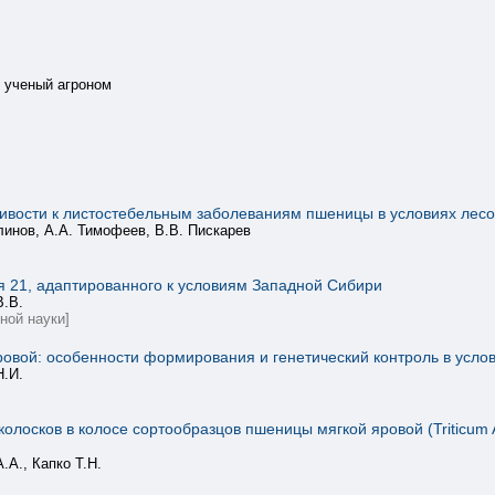
 ученый агроном
ивости к листостебельным заболеваниям пшеницы в условиях лес
линов, А.А. Тимофеев, В.В. Пискарев
 21, адаптированного к условиям Западной Сибири
В.В.
ной науки]
ровой: особенности формирования и генетический контроль в усло
Н.И.
лосков в колосе сортообразцов пшеницы мягкой яровой (Triticum 
.А., Капко Т.Н.