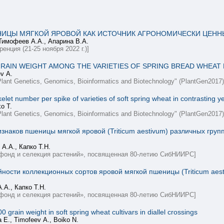
ИЦЫ МЯГКОЙ ЯРОВОЙ КАК ИСТОЧНИК АГРОНОМИЧЕСКИ ЦЕННЫ
 Тимофеев А.А., Апарина В.А.
нция (21-25 ноября 2022 г.)]
RAIN WEIGHT AMONG THE VARIETIES OF SPRING BREAD WHEAT 
ev А.
 "Plant Genetics, Genomics, Bioinformatics and Biotechnology" (PlantGen2017)
kelet number per spike of varieties of soft spring wheat in contrasting y
o Т.
 "Plant Genetics, Genomics, Bioinformatics and Biotechnology" (PlantGen2017)
знаков пшеницы мягкой яровой (Triticum aestivum) различных гру
А.А., Капко Т.Н.
офонд и селекция растений», посвященная 80-летию СибНИИРС]
сти коллекционных сортов яровой мягкой пшеницы (Triticum aesti
.А., Капко Т.Н.
офонд и селекция растений», посвященная 80-летию СибНИИРС]
0 grain weight in soft spring wheat cultivars in diallel crossings
a E., Timofeev А., Boiko N.