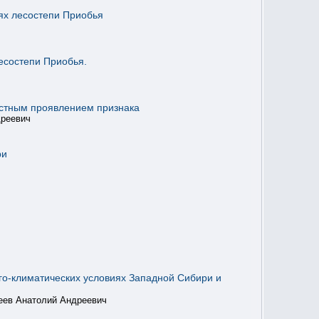
ях лесостепи Приобья
есостепи Приобья.
астным проявлением признака
дреевич
ри
го-климатических условиях Западной Сибири и
еев Анатолий Андреевич