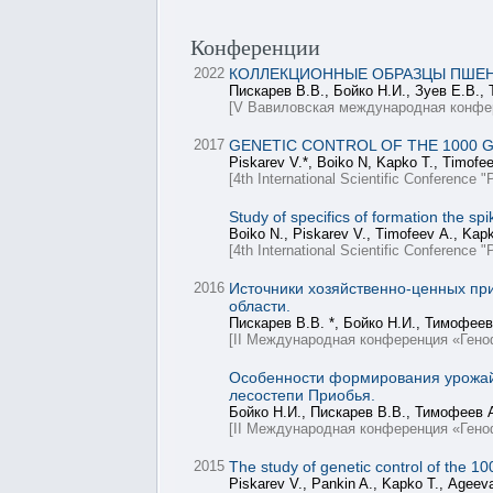
Конференции
2022
КОЛЛЕКЦИОННЫЕ ОБРАЗЦЫ ПШЕН
Пискарев В.В., Бойко Н.И., Зуев Е.В.,
[V Вавиловская международная конфере
2017
GENETIC CONTROL OF THE 1000 G
Piskarev V.*, Boiko N, Kapko Т., Timofe
[4th International Scientific Conference
Study of specifics of formation the spi
Boiko N., Piskarev V., Timofeev А., Kapk
[4th International Scientific Conference
2016
Источники хозяйственно-ценных при
области.
Пискарев В.В. *, Бойко Н.И., Тимофеев 
[II Международная конференция «Ген
Особенности формирования урожайно
лесостепи Приобья.
Бойко Н.И., Пискарев В.В., Тимофеев А
[II Международная конференция «Ген
2015
The study of genetic control of the 100
Piskarev V., Pankin A., Kapko Т., Ageev