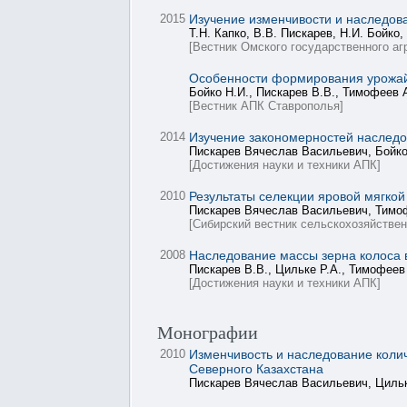
2015
Изучение изменчивости и наследов
Т.Н. Капко, В.В. Пискарев, Н.И. Бойко
[Вестник Омского государственного аг
Особенности формирования урожайн
Бойко Н.И., Пискарев В.В., Тимофеев 
[Вестник АПК Ставрополья]
2014
Изучение закономерностей наследо
Пискарев Вячеслав Васильевич, Бойко
[Достижения науки и техники АПК]
2010
Результаты селекции яровой мягкой
Пискарев Вячеслав Васильевич, Тимо
[Сибирский вестник сельскохозяйствен
2008
Наследование массы зерна колоса в
Пискарев В.В., Цильке Р.А., Тимофеев
[Достижения науки и техники АПК]
Монографии
2010
Изменчивость и наследование коли
Северного Казахстана
Пискарев Вячеслав Васильевич, Циль