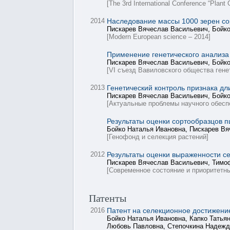
[The 3rd International Conference “Plant
2014
Наследование массы 1000 зерен со
Пискарев Вячеслав Васильевич, Бойк
[Modern European science – 2014]
Применение генетического анализа
Пискарев Вячеслав Васильевич, Бойк
[VI съезд Вавиловского общества гене
2013
Генетический контроль признака дл
Пискарев Вячеслав Васильевич, Бойк
[Актуальные проблемы научного обесп
Результаты оценки сортообразцов п
Бойко Наталья Ивановна, Пискарев В
[Генофонд и селекция растений]
2012
Результаты оценки выраженности с
Пискарев Вячеслав Васильевич, Тимо
[Современное состояние и приоритетны
Патенты
2016
Патент на селекционное достижени
Бойко Наталья Ивановна, Капко Татья
Любовь Павловна, Степочкина Надежд