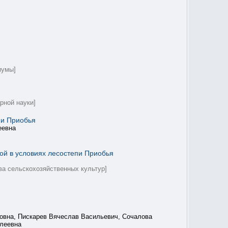
иумы]
рной науки]
пи Приобья
еевна
ой в условиях лесостепи Приобья
ва сельскохозяйственных культур]
овна, Пискарев Вячеслав Васильевич, Сочалова
леевна