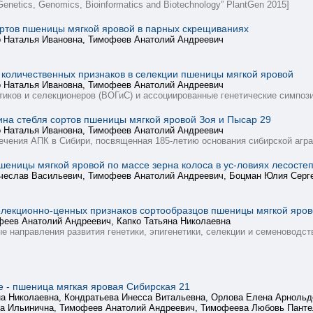
 Genetics, Genomics, Bioinformatics and Biotechnology” PlantGen 2015]
ртов пшеницы мягкой яровой в парных скрещиваниях
о Наталья Ивановна, Тимофеев Анатолий Андреевич
 количественных признаков в селекции пшеницы мягкой яровой
о Наталья Ивановна, Тимофеев Анатолий Андреевич
тиков и селекционеров (ВОГиС) и ассоциированные генетические симпоз
ина стебля сортов пшеницы мягкой яровой Зоя и Пысар 29
о Наталья Ивановна, Тимофеев Анатолий Андреевич
ечения АПК в Сибири, посвященная 185-летию основания сибирской агра
шеницы мягкой яровой по массе зерна колоса в ус-ловиях лесосте
ячеслав Васильевич, Тимофеев Анатолий Андреевич, Боцман Юлия Серг
елекционно-ценных признаков сортообразцов пшеницы мягкой яров
феев Анатолий Андреевич, Капко Татьяна Николаевна
е направления развития генетики, эпигенетики, селекции и семеноводст
е - пшеница мягкая яровая Сибирская 21
на Николаевна, Кондратьева Инесса Витальевна, Орлова Елена Арнольд
а Ильинична, Тимофеев Анатолий Андреевич, Тимофеева Любовь Панте