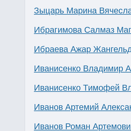
Зыцарь Марина Вячесл
Ибрагимова Салмаз Ма
Ибраева Ажар Жангель
Иванисенко Владимир А
Иванисенко Тимофей В
Иванов Артемий Алекса
Иванов Роман Артемови