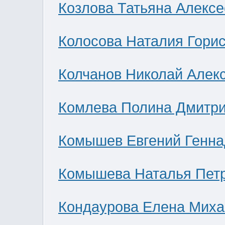
Козлова Татьяна Алекс
Колосова Наталия Гори
Колчанов Николай Алек
Комлева Полина Дмитр
Комышев Евгений Генна
Комышева Наталья Пет
Кондаурова Елена Мих