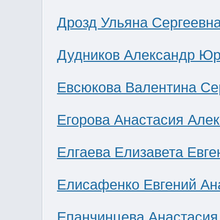
Дрозд Ульяна Сергеевн
Дудников Александр Юр
Евсюкова Валентина Се
Егорова Анастасия Але
Елгаева Елизавета Евге
Елисафенко Евгений Ан
Епанчинцева Анастасия