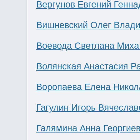
Вергунов Евгений Генна
Вишневский Олег Влад
Воевода Светлана Миха
Волянская Анастасия Р
Воропаева Елена Никол
Гагулин Игорь Вячеслав
Галямина Анна Георгие