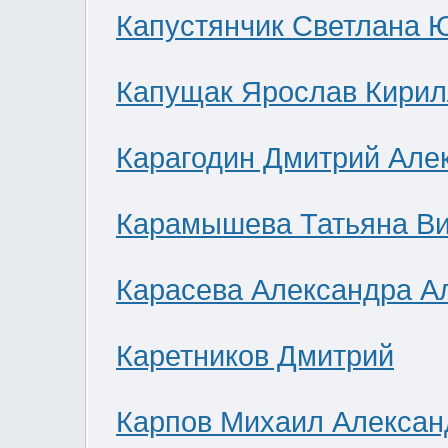
Капустянчик Светлана 
Капущак Ярослав Кирил
Карагодин Дмитрий Але
Карамышева Татьяна В
Карасева Александра А
Каретников Дмитрий
Карпов Михаил Алексан