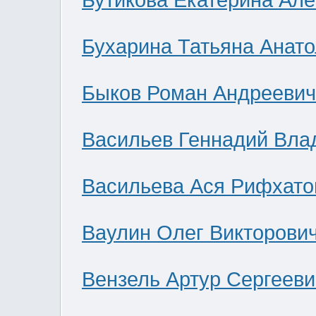
Бутикова Екатерина Ал
Бухарина Татьяна Анат
Быков Роман Андреевич
Васильев Геннадий Вла
Васильева Ася Рифхато
Ваулин Олег Викторови
Вензель Артур Сергееви