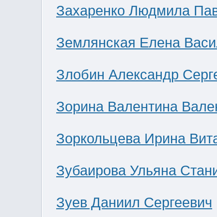
Захаренко Людмила Па
Землянская Елена Васи
Злобин Александр Серг
Зорина Валентина Вале
Зоркольцева Ирина Вит
Зубаирова Ульяна Стан
Зуев Даниил Сергеевич