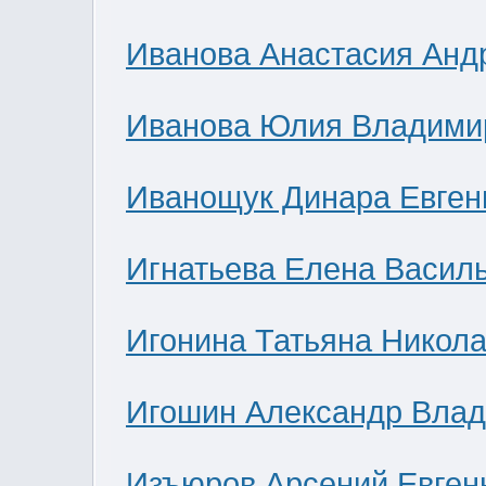
Иванова Анастасия Анд
Иванова Юлия Владими
Иванощук Динара Евген
Игнатьева Елена Васил
Игонина Татьяна Никол
Игошин Александр Вла
Изъюров Арсений Евген