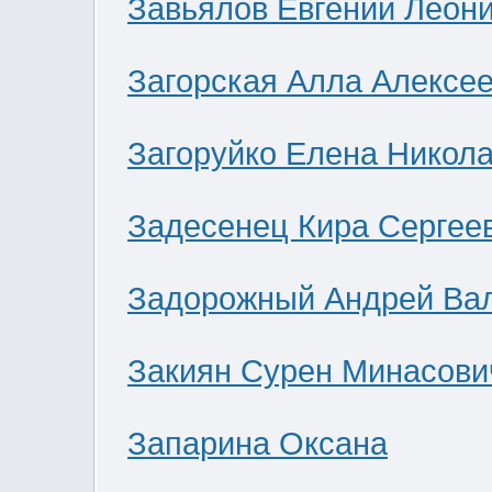
Завьялов Евгений Леон
Загорская Алла Алексе
Загоруйко Елена Никол
Задесенец Кира Сергее
Задорожный Андрей Ва
Закиян Сурен Минасови
Запарина Оксана