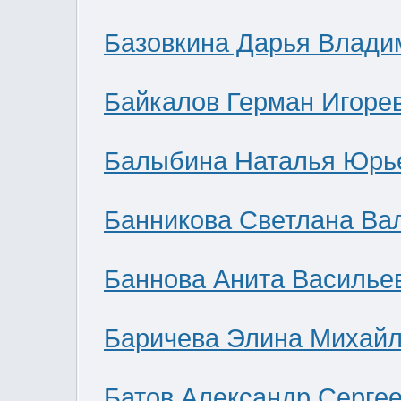
Базовкина Дарья Влади
Байкалов Герман Игоре
Балыбина Наталья Юрь
Банникова Светлана Ва
Баннова Анита Василье
Баричева Элина Михай
Батов Александр Серге