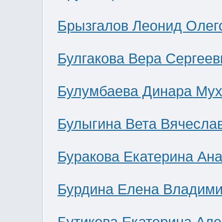
Брызгалов Леонид Олег
Булгакова Вера Сергеев
Булумбаева Динара Мух
Булыгина Вета Вячесла
Буракова Екатерина Ан
Бурдина Елена Владим