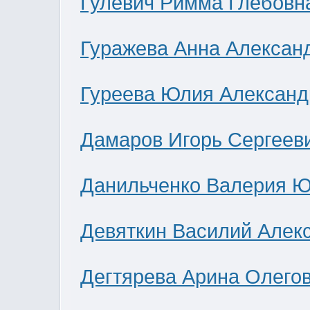
Гулевич Римма Глебовн
Гуражева Анна Алексан
Гуреева Юлия Александ
Дамаров Игорь Сергеев
Данильченко Валерия 
Девяткин Василий Алек
Дегтярева Арина Олего