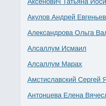
Аксенович Татьяна Иос
Акулов Андрей Евгенье
Александрова Ольга Ва
Алсаллум Исмаил
Алсаллум Марах
Амстиславский Сергей 
Антонцева Елена Вячес