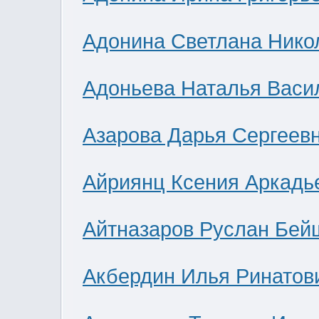
Адонина Светлана Нико
Адоньева Наталья Васи
Азарова Дарья Сергеев
Айриянц Ксения Аркадь
Айтназаров Руслан Бей
Акбердин Илья Ринатов