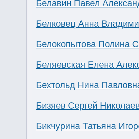
Белавин Павел Алексан
Белковец Анна Владими
Белокопытова Полина С
Беляевская Елена Алек
Бехтольд Нина Павловн
Бизяев Сергей Николае
Бикчурина Татьяна Игор