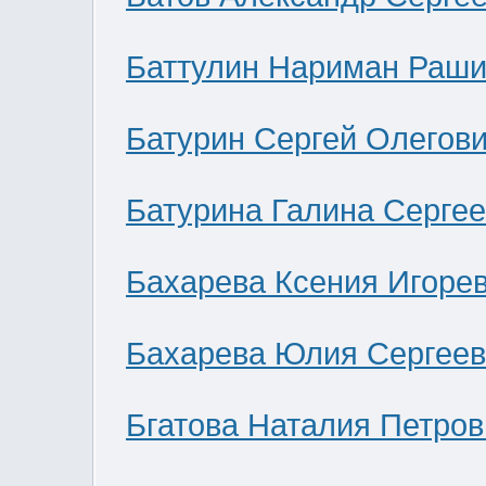
Баттулин Нариман Раши
Батурин Сергей Олегов
Батурина Галина Серге
Бахарева Ксения Игоре
Бахарева Юлия Сергее
Бгатова Наталия Петров