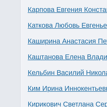
Карпова Евгения Конст
Каткова Любовь Евгень
Каширина Анастасия Пе
Каштанова Елена Влад
Кельбин Василий Никол
Ким Ирина Иннокентьев
Кирикович Светлана Се