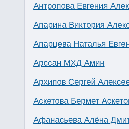
Антропова Евгения Але
Апарина Виктория Алек
Апарцева Наталья Евге
Арссан МХД Амин
Архипов Сергей Алексе
Аскетова Бермет Аскето
Афанасьева Алёна Дми