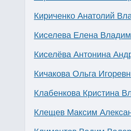
Кириченко Анатолий Вл
Киселева Елена Влади
Киселёва Антонина Анд
Кичакова Ольга Игоревн
Клабенкова Кристина В
Клещев Максим Алекса