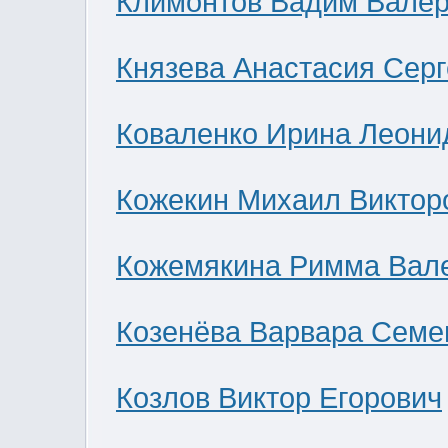
Климонтов Вадим Валер
Князева Анастасия Сер
Коваленко Ирина Леони
Кожекин Михаил Виктор
Кожемякина Римма Вал
Козенёва Варвара Семе
Козлов Виктор Егорович