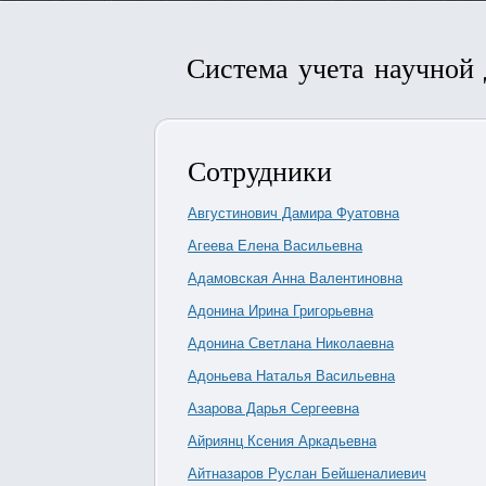
Система учета научной
Сотрудники
Августинович Дамира Фуатовна
Агеева Елена Васильевна
Адамовская Анна Валентиновна
Адонина Ирина Григорьевна
Адонина Светлана Николаевна
Адоньева Наталья Васильевна
Азарова Дарья Сергеевна
Айриянц Ксения Аркадьевна
Айтназаров Руслан Бейшеналиевич