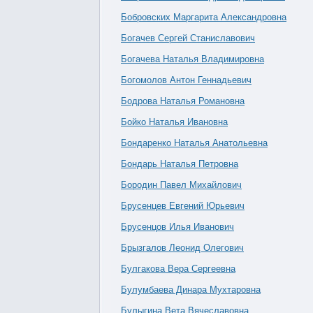
Бобровских Маргарита Александровна
Богачев Сергей Станиславович
Богачева Наталья Владимировна
Богомолов Антон Геннадьевич
Бодрова Наталья Романовна
Бойко Наталья Ивановна
Бондаренко Наталья Анатольевна
Бондарь Наталья Петровна
Бородин Павел Михайлович
Брусенцев Евгений Юрьевич
Брусенцов Илья Иванович
Брызгалов Леонид Олегович
Булгакова Вера Сергеевна
Булумбаева Динара Мухтаровна
Булыгина Вета Вячеславовна