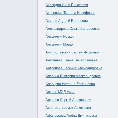
Акбердин Илья Ринатович
Аксенович Татьяна Иосифовна
Акулов Андрей Евгеньевич
Александрова Ольга Валерьевна
Алсаллум Исмаил
Алсаллум Марах
Амстиславский Сергей Яковлевич
Антонцева Елена Вячеславовна
Антропова Евгения Александровна
Апарина Виктория Александровна
Апарцева Наталья Евгеньевна
Арссан МХД Амин
Архипов Сергей Алексеевич
Аскетова Бермет Аскетовна
Афанасьева Алёна Дмитриевна