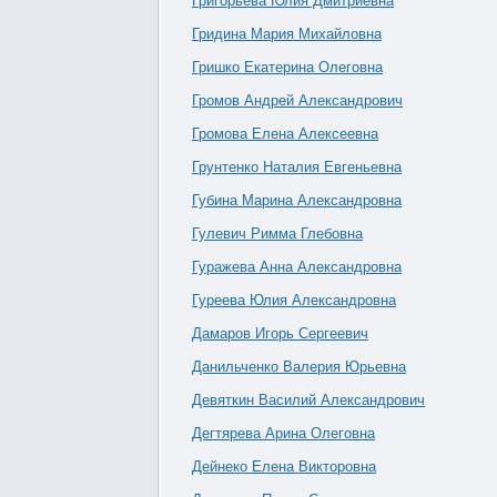
Григорьева Юлия Дмитриевна
Гридина Мария Михайловна
Гришко Екатерина Олеговна
Громов Андрей Александрович
Громова Елена Алексеевна
Грунтенко Наталия Евгеньевна
Губина Марина Александровна
Гулевич Римма Глебовна
Гуражева Анна Александровна
Гуреева Юлия Александровна
Дамаров Игорь Сергеевич
Данильченко Валерия Юрьевна
Девяткин Василий Александрович
Дегтярева Арина Олеговна
Дейнеко Елена Викторовна