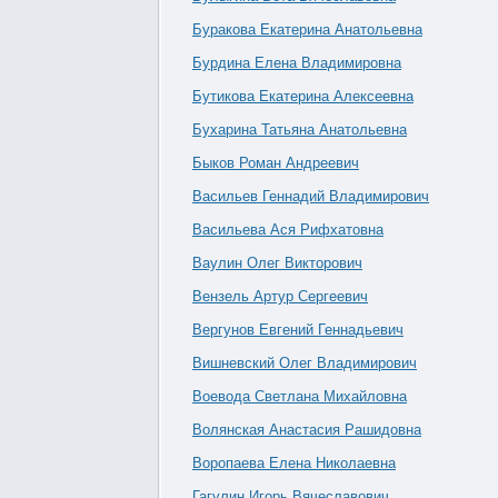
Буракова Екатерина Анатольевна
Бурдина Елена Владимировна
Бутикова Екатерина Алексеевна
Бухарина Татьяна Анатольевна
Быков Роман Андреевич
Васильев Геннадий Владимирович
Васильева Ася Рифхатовна
Ваулин Олег Викторович
Вензель Артур Сергеевич
Вергунов Евгений Геннадьевич
Вишневский Олег Владимирович
Воевода Светлана Михайловна
Волянская Анастасия Рашидовна
Воропаева Елена Николаевна
Гагулин Игорь Вячеславович