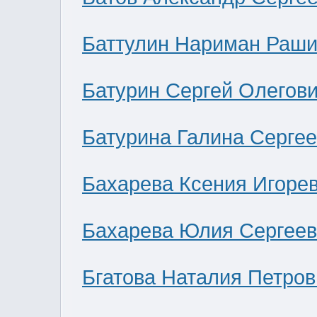
Баттулин Нариман Раши
Батурин Сергей Олегов
Батурина Галина Серге
Бахарева Ксения Игоре
Бахарева Юлия Сергее
Бгатова Наталия Петров