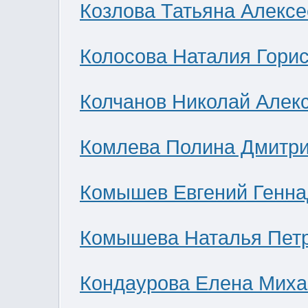
Козлова Татьяна Алекс
Колосова Наталия Гори
Колчанов Николай Алек
Комлева Полина Дмитр
Комышев Евгений Генна
Комышева Наталья Пет
Кондаурова Елена Мих