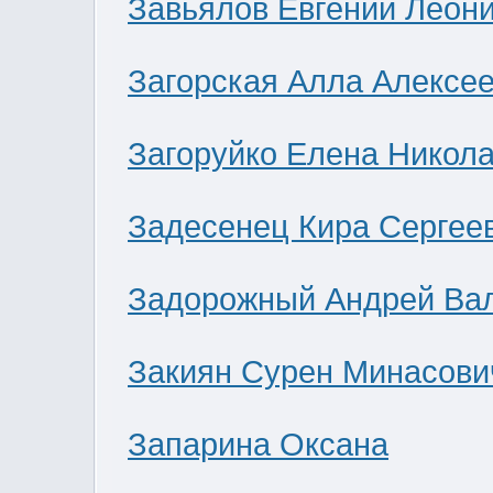
Завьялов Евгений Леон
Загорская Алла Алексе
Загоруйко Елена Никол
Задесенец Кира Сергее
Задорожный Андрей Ва
Закиян Сурен Минасови
Запарина Оксана