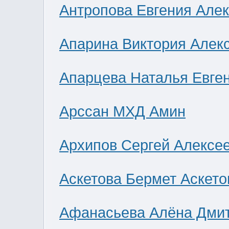
Антропова Евгения Але
Апарина Виктория Алек
Апарцева Наталья Евге
Арссан МХД Амин
Архипов Сергей Алексе
Аскетова Бермет Аскето
Афанасьева Алёна Дми