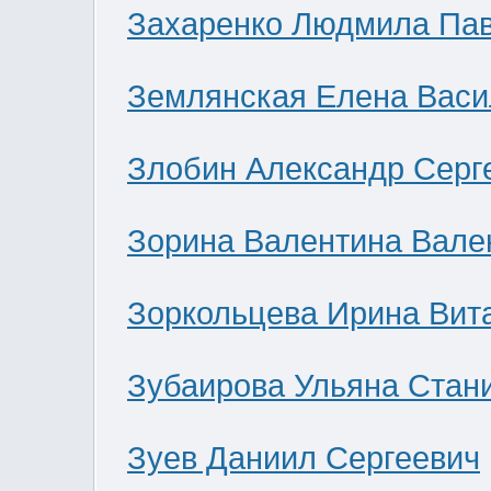
Захаренко Людмила Па
Землянская Елена Васи
Злобин Александр Серг
Зорина Валентина Вале
Зоркольцева Ирина Вит
Зубаирова Ульяна Стан
Зуев Даниил Сергеевич