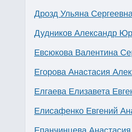
Дрозд Ульяна Сергеевн
Дудников Александр Юр
Евсюкова Валентина Се
Егорова Анастасия Але
Елгаева Елизавета Евге
Елисафенко Евгений Ан
Епанчинцева Анастасия