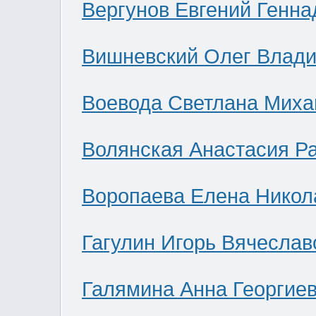
Вергунов Евгений Генна
Вишневский Олег Влад
Воевода Светлана Миха
Волянская Анастасия Р
Воропаева Елена Никол
Гагулин Игорь Вячеслав
Галямина Анна Георгие