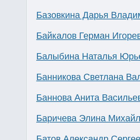
Базовкина Дарья Влади
Байкалов Герман Игоре
Балыбина Наталья Юрь
Банникова Светлана Ва
Баннова Анита Василье
Баричева Элина Михай
Батов Александр Серге