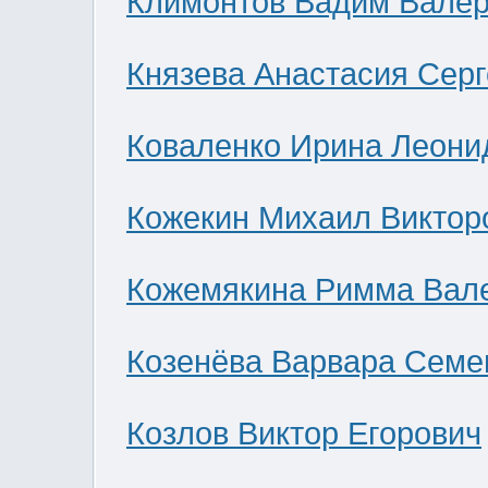
Климонтов Вадим Валер
Князева Анастасия Сер
Коваленко Ирина Леони
Кожекин Михаил Виктор
Кожемякина Римма Вал
Козенёва Варвара Семе
Козлов Виктор Егорович