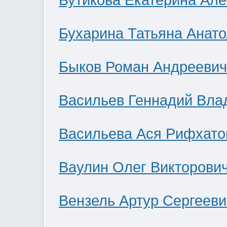
Бутикова Екатерина Ал
Бухарина Татьяна Анат
Быков Роман Андреевич
Васильев Геннадий Вла
Васильева Ася Рифхато
Ваулин Олег Викторови
Вензель Артур Сергееви