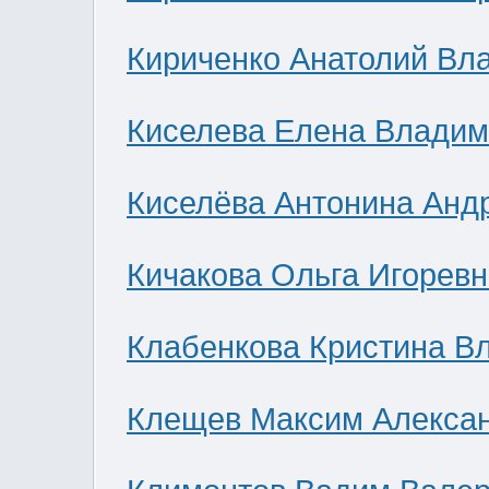
Кириченко Анатолий Вл
Киселева Елена Влади
Киселёва Антонина Анд
Кичакова Ольга Игоревн
Клабенкова Кристина В
Клещев Максим Алекса