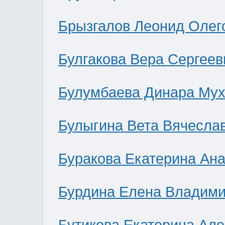
Брызгалов Леонид Олег
Булгакова Вера Сергеев
Булумбаева Динара Мух
Булыгина Вета Вячесла
Буракова Екатерина Ан
Бурдина Елена Владим