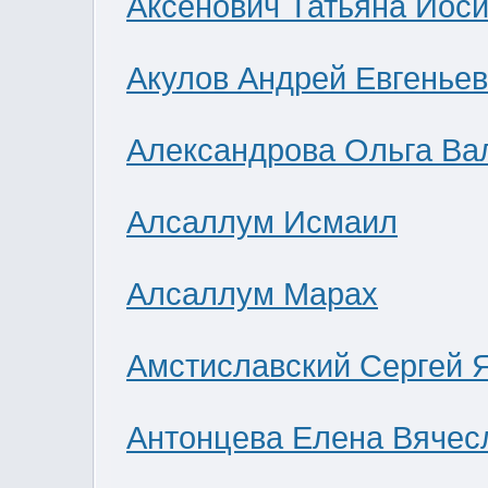
Аксенович Татьяна Иос
Акулов Андрей Евгенье
Александрова Ольга Ва
Алсаллум Исмаил
Алсаллум Марах
Амстиславский Сергей 
Антонцева Елена Вячес