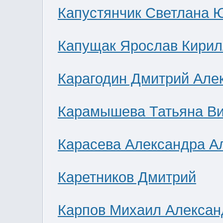
Капустянчик Светлана 
Капущак Ярослав Кирил
Карагодин Дмитрий Але
Карамышева Татьяна В
Карасева Александра А
Каретников Дмитрий
Карпов Михаил Алексан