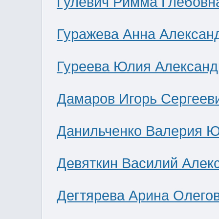
Гулевич Римма Глебовн
Гуражева Анна Алексан
Гуреева Юлия Александ
Дамаров Игорь Сергеев
Данильченко Валерия 
Девяткин Василий Алек
Дегтярева Арина Олего