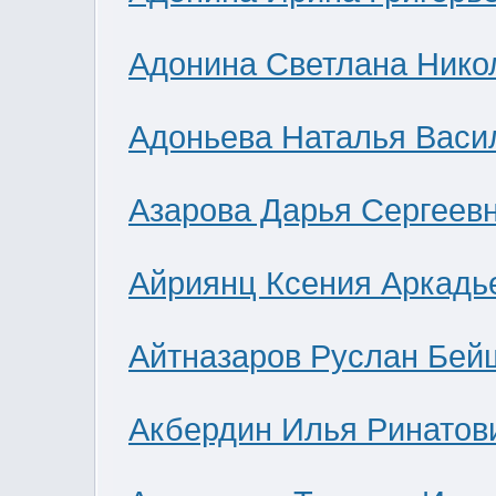
Адонина Светлана Нико
Адоньева Наталья Васи
Азарова Дарья Сергеев
Айриянц Ксения Аркадь
Айтназаров Руслан Бей
Акбердин Илья Ринатов