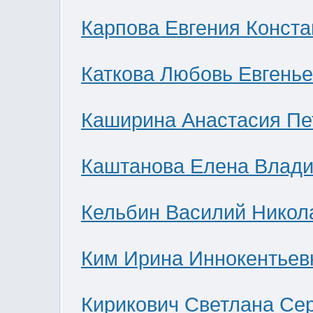
Карпова Евгения Конст
Каткова Любовь Евгень
Каширина Анастасия Пе
Каштанова Елена Влад
Кельбин Василий Никол
Ким Ирина Иннокентьев
Кирикович Светлана Се