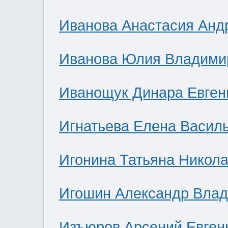
Иванова Анастасия Анд
Иванова Юлия Владими
Иванощук Динара Евген
Игнатьева Елена Васил
Игонина Татьяна Никол
Игошин Александр Вла
Изъюров Арсений Евген