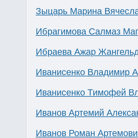
Зыцарь Марина Вячесл
Ибрагимова Салмаз Ма
Ибраева Ажар Жангель
Иванисенко Владимир А
Иванисенко Тимофей В
Иванов Артемий Алекса
Иванов Роман Артемови