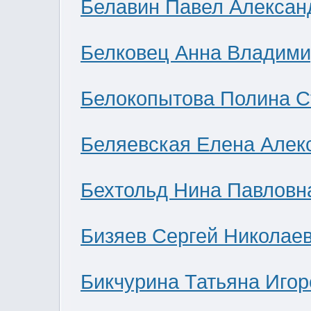
Белавин Павел Алексан
Белковец Анна Владими
Белокопытова Полина С
Беляевская Елена Алек
Бехтольд Нина Павловн
Бизяев Сергей Николае
Бикчурина Татьяна Игор