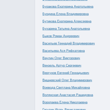
Буракова Екатерина Анатольевна
Бурдина Елена Владимировна
Бутикова Екатерина Алексеевна
Бухарина Татьяна Анатольевна
Быков Роман Андреевич
Васильев Геннадий Владимирович
Васильева Ася Рифхатовна
Ваулин Олег Викторович
Вензель Артур Сергеевич
Вергунов Евгений Геннадьевич
Вишневский Олег Владимирович
Воевода Светлана Михайловна
Волянская Анастасия Рашидовна
Воропаева Елена Николаевна
Гагулин Игорь Вячеславович