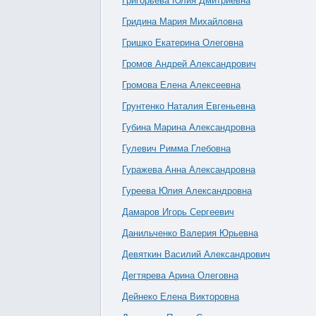
Григорьева Юлия Дмитриевна
Гридина Мария Михайловна
Гришко Екатерина Олеговна
Громов Андрей Александрович
Громова Елена Алексеевна
Грунтенко Наталия Евгеньевна
Губина Марина Александровна
Гулевич Римма Глебовна
Гуражева Анна Александровна
Гуреева Юлия Александровна
Дамаров Игорь Сергеевич
Данильченко Валерия Юрьевна
Девяткин Василий Александрович
Дегтярева Арина Олеговна
Дейнеко Елена Викторовна