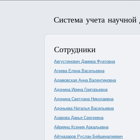
Система учета научной
Сотрудники
Августинович Дамира Фуатовна
Агеева Елена Васильевна
Адамовская Анна Валентиновна
Адонина Ирина Григорьевна
Адонина Светлана Николаевна
Адоньева Наталья Васильевна
Азарова Дарья Сергеевна
Айриянц Ксения Аркадьевна
Айтназаров Руслан Бейшеналиевич