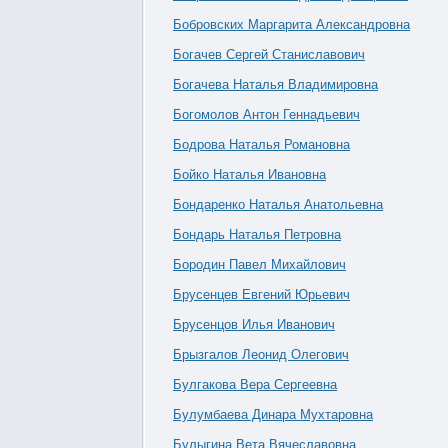
Бобровских Маргарита Александровна
Богачев Сергей Станиславович
Богачева Наталья Владимировна
Богомолов Антон Геннадьевич
Бодрова Наталья Романовна
Бойко Наталья Ивановна
Бондаренко Наталья Анатольевна
Бондарь Наталья Петровна
Бородин Павел Михайлович
Брусенцев Евгений Юрьевич
Брусенцов Илья Иванович
Брызгалов Леонид Олегович
Булгакова Вера Сергеевна
Булумбаева Динара Мухтаровна
Булыгина Вета Вячеславовна