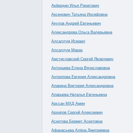
Акбердин Илья Ринатович
Аксенович Татьяна Иосифовна
Акулов Андрей Евгеньевич
Александрова Ольга Валерьевна
Алсаллум Исмаил
Алсаллум Марах
Амстиславский Сергей Яковлевич
Антонцева Елена Вячеславовна
Антропова Евгения Александровна
Апарина Виктория Александровна
Апарцева Наталья Евгеньевна
Арссан МХД Амин
Архипов Сергей Алексеевич
Аскетова Бермет Аскетовна
Афанасьева Алёна Дмитриевна