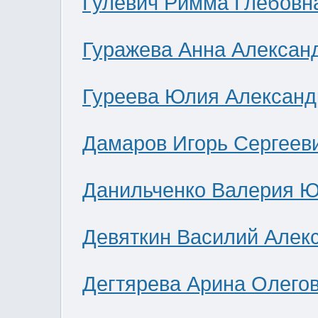
Гулевич Римма Глебовн
Гуражева Анна Алексан
Гуреева Юлия Александ
Дамаров Игорь Сергеев
Данильченко Валерия 
Девяткин Василий Алек
Дегтярева Арина Олего