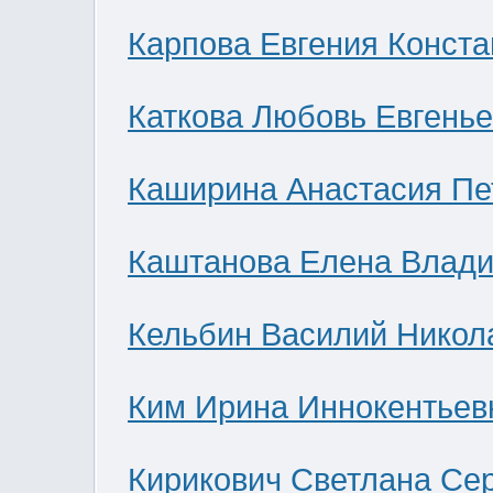
Карпова Евгения Конст
Каткова Любовь Евгень
Каширина Анастасия Пе
Каштанова Елена Влад
Кельбин Василий Никол
Ким Ирина Иннокентьев
Кирикович Светлана Се