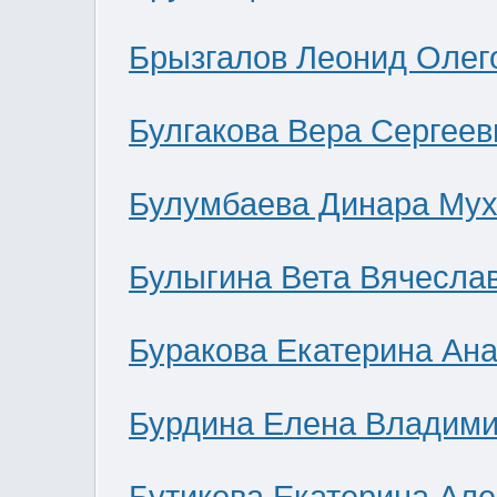
Брызгалов Леонид Олег
Булгакова Вера Сергеев
Булумбаева Динара Мух
Булыгина Вета Вячесла
Буракова Екатерина Ан
Бурдина Елена Владим