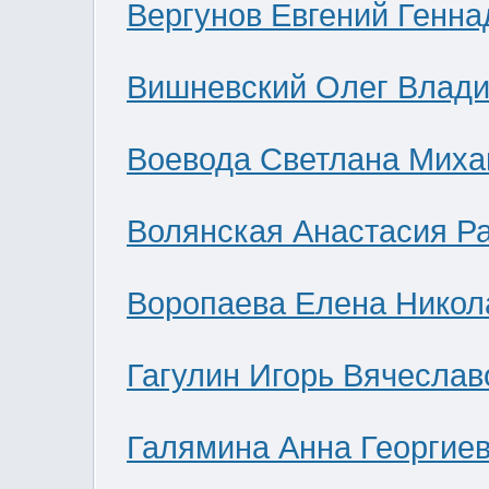
Вергунов Евгений Генна
Вишневский Олег Влад
Воевода Светлана Миха
Волянская Анастасия Р
Воропаева Елена Никол
Гагулин Игорь Вячеслав
Галямина Анна Георгие