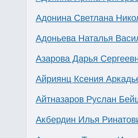
Адонина Светлана Нико
Адоньева Наталья Васи
Азарова Дарья Сергеев
Айриянц Ксения Аркадь
Айтназаров Руслан Бей
Акбердин Илья Ринатов