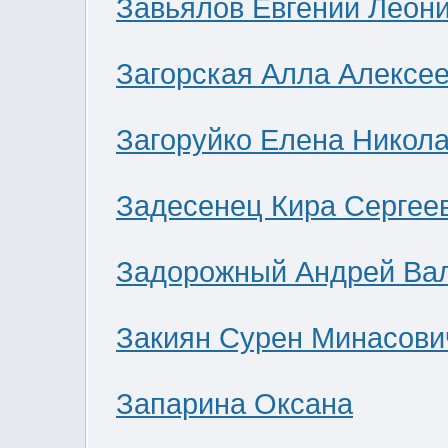
Завьялов Евгений Леон
Загорская Алла Алексе
Загоруйко Елена Никол
Задесенец Кира Сергее
Задорожный Андрей Ва
Закиян Сурен Минасови
Запарина Оксана