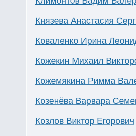
Климонтов Вадим Валер
Князева Анастасия Сер
Коваленко Ирина Леони
Кожекин Михаил Виктор
Кожемякина Римма Вал
Козенёва Варвара Семе
Козлов Виктор Егорович