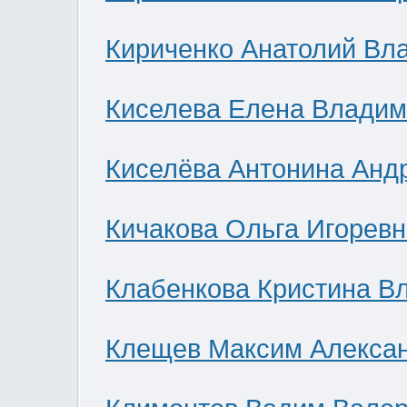
Кириченко Анатолий Вл
Киселева Елена Влади
Киселёва Антонина Анд
Кичакова Ольга Игоревн
Клабенкова Кристина В
Клещев Максим Алекса