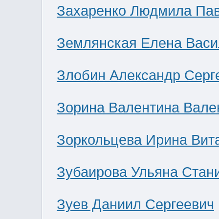
Захаренко Людмила Па
Землянская Елена Васи
Злобин Александр Серг
Зорина Валентина Вале
Зоркольцева Ирина Вит
Зубаирова Ульяна Стан
Зуев Даниил Сергеевич