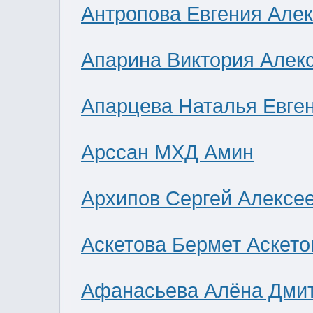
Антропова Евгения Але
Апарина Виктория Алек
Апарцева Наталья Евге
Арссан МХД Амин
Архипов Сергей Алексе
Аскетова Бермет Аскето
Афанасьева Алёна Дми