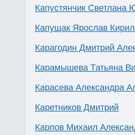
Капустянчик Светлана 
Капущак Ярослав Кирил
Карагодин Дмитрий Але
Карамышева Татьяна В
Карасева Александра А
Каретников Дмитрий
Карпов Михаил Алексан