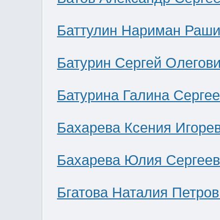
Баттулин Нариман Раши
Батурин Сергей Олегов
Батурина Галина Серге
Бахарева Ксения Игоре
Бахарева Юлия Сергее
Бгатова Наталия Петров