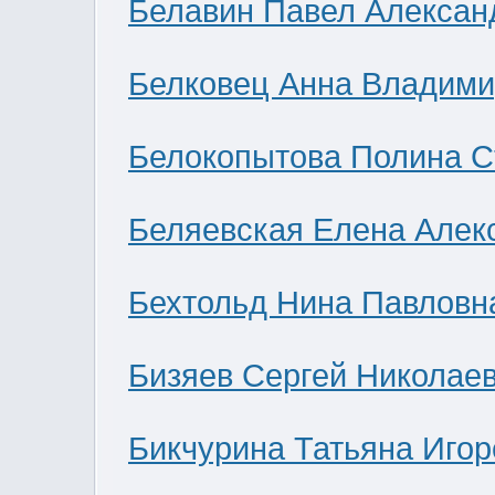
Белавин Павел Алексан
Белковец Анна Владими
Белокопытова Полина С
Беляевская Елена Алек
Бехтольд Нина Павловн
Бизяев Сергей Николае
Бикчурина Татьяна Игор