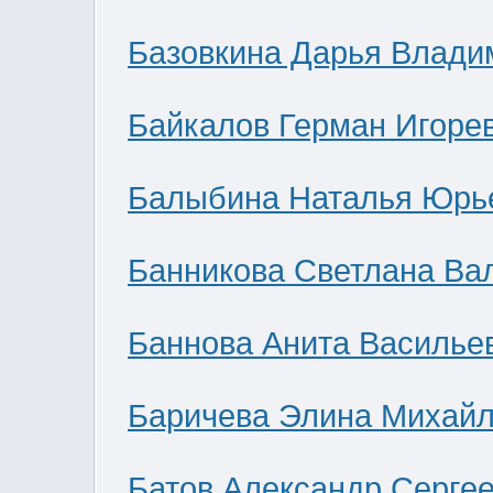
Базовкина Дарья Влади
Байкалов Герман Игоре
Балыбина Наталья Юрь
Банникова Светлана Ва
Баннова Анита Василье
Баричева Элина Михай
Батов Александр Серге