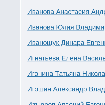
Иванова Анастасия Анд
Иванова Юлия Владими
Иванощук Динара Евген
Игнатьева Елена Васил
Игонина Татьяна Никол
Игошин Александр Вла
Изъюров Арсений Евген