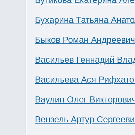
Бутикова Екатерина Ал
Бухарина Татьяна Анат
Быков Роман Андреевич
Васильев Геннадий Вла
Васильева Ася Рифхато
Ваулин Олег Викторови
Вензель Артур Сергееви