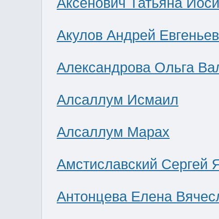
Аксенович Татьяна Иос
Акулов Андрей Евгенье
Александрова Ольга Ва
Алсаллум Исмаил
Алсаллум Марах
Амстиславский Сергей 
Антонцева Елена Вячес