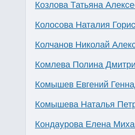
Козлова Татьяна Алекс
Колосова Наталия Гори
Колчанов Николай Алек
Комлева Полина Дмитр
Комышев Евгений Генна
Комышева Наталья Пет
Кондаурова Елена Мих