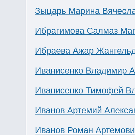
Зыцарь Марина Вячесл
Ибрагимова Салмаз Ма
Ибраева Ажар Жангель
Иванисенко Владимир А
Иванисенко Тимофей В
Иванов Артемий Алекса
Иванов Роман Артемови