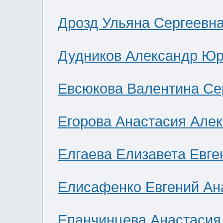
Дрозд Ульяна Сергеевн
Дудников Александр Юр
Евсюкова Валентина Се
Егорова Анастасия Але
Елгаева Елизавета Евге
Елисафенко Евгений Ан
Епанчинцева Анастасия