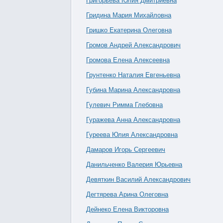
Григорьева Юлия Дмитриевна
Гридина Мария Михайловна
Гришко Екатерина Олеговна
Громов Андрей Александрович
Громова Елена Алексеевна
Грунтенко Наталия Евгеньевна
Губина Марина Александровна
Гулевич Римма Глебовна
Гуражева Анна Александровна
Гуреева Юлия Александровна
Дамаров Игорь Сергеевич
Данильченко Валерия Юрьевна
Девяткин Василий Александрович
Дегтярева Арина Олеговна
Дейнеко Елена Викторовна