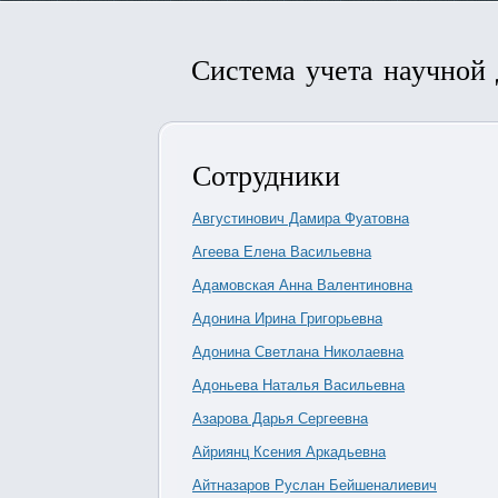
Система учета научной
Сотрудники
Августинович Дамира Фуатовна
Агеева Елена Васильевна
Адамовская Анна Валентиновна
Адонина Ирина Григорьевна
Адонина Светлана Николаевна
Адоньева Наталья Васильевна
Азарова Дарья Сергеевна
Айриянц Ксения Аркадьевна
Айтназаров Руслан Бейшеналиевич