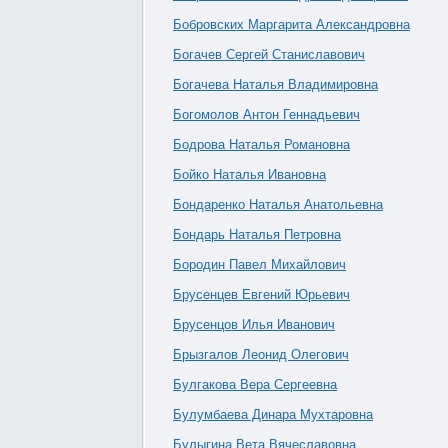
Бобровских Маргарита Александровна
Богачев Сергей Станиславович
Богачева Наталья Владимировна
Богомолов Антон Геннадьевич
Бодрова Наталья Романовна
Бойко Наталья Ивановна
Бондаренко Наталья Анатольевна
Бондарь Наталья Петровна
Бородин Павел Михайлович
Брусенцев Евгений Юрьевич
Брусенцов Илья Иванович
Брызгалов Леонид Олегович
Булгакова Вера Сергеевна
Булумбаева Динара Мухтаровна
Булыгина Вета Вячеславовна