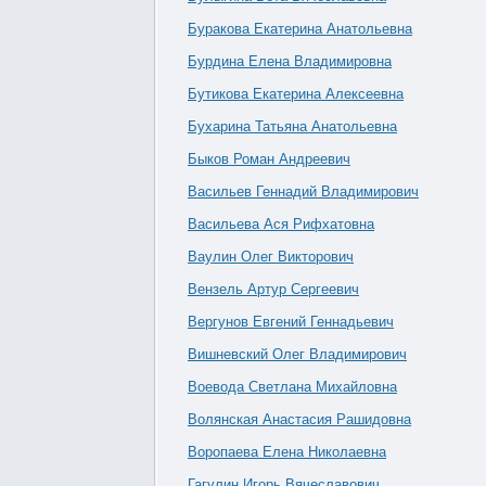
Буракова Екатерина Анатольевна
Бурдина Елена Владимировна
Бутикова Екатерина Алексеевна
Бухарина Татьяна Анатольевна
Быков Роман Андреевич
Васильев Геннадий Владимирович
Васильева Ася Рифхатовна
Ваулин Олег Викторович
Вензель Артур Сергеевич
Вергунов Евгений Геннадьевич
Вишневский Олег Владимирович
Воевода Светлана Михайловна
Волянская Анастасия Рашидовна
Воропаева Елена Николаевна
Гагулин Игорь Вячеславович