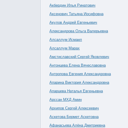
Акбердин Илья Ринатович
Аксенович Татьяна Иосифовна
Акулов Андрей Евгеньевич
Александрова Ольга Валерьевна
Алсаллум Исмаил
Алсаллум Марах
Амстиславский Сергей Яковлевич
Антонцева Елена Вячеславовна
Антропова Евгения Александровна
Апарина Виктория Александровна
Апарцева Наталья Евгеньевна
Арссан МХД Амин
Архипов Сергей Алексеевич
Аскетова Бермет Аскетовна
Афанасьева Алёна Дмитриевна