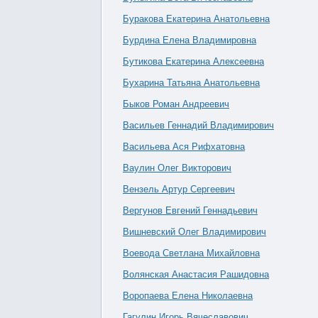
Буракова Екатерина Анатольевна
Бурдина Елена Владимировна
Бутикова Екатерина Алексеевна
Бухарина Татьяна Анатольевна
Быков Роман Андреевич
Васильев Геннадий Владимирович
Васильева Ася Рифхатовна
Ваулин Олег Викторович
Вензель Артур Сергеевич
Вергунов Евгений Геннадьевич
Вишневский Олег Владимирович
Воевода Светлана Михайловна
Волянская Анастасия Рашидовна
Воропаева Елена Николаевна
Гагулин Игорь Вячеславович