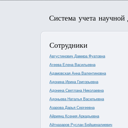
Система учета научной
Сотрудники
Августинович Дамира Фуатовна
Агеева Елена Васильевна
Адамовская Анна Валентиновна
Адонина Ирина Григорьевна
Адонина Светлана Николаевна
Адоньева Наталья Васильевна
Азарова Дарья Сергеевна
Айриянц Ксения Аркадьевна
Айтназаров Руслан Бейшеналиевич