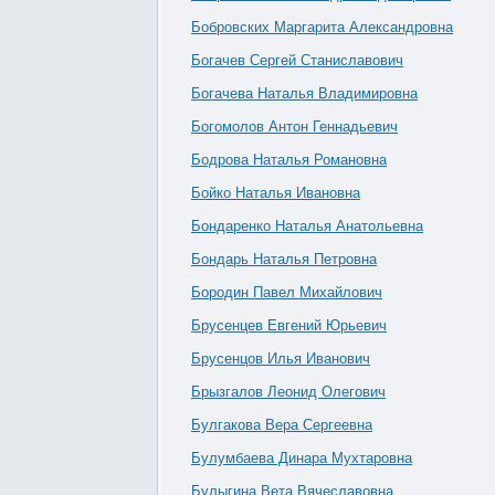
Бобровских Маргарита Александровна
Богачев Сергей Станиславович
Богачева Наталья Владимировна
Богомолов Антон Геннадьевич
Бодрова Наталья Романовна
Бойко Наталья Ивановна
Бондаренко Наталья Анатольевна
Бондарь Наталья Петровна
Бородин Павел Михайлович
Брусенцев Евгений Юрьевич
Брусенцов Илья Иванович
Брызгалов Леонид Олегович
Булгакова Вера Сергеевна
Булумбаева Динара Мухтаровна
Булыгина Вета Вячеславовна