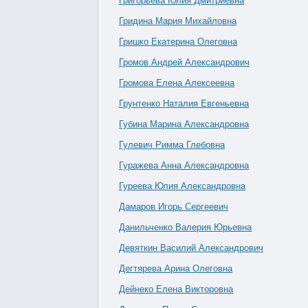
Григорьева Юлия Дмитриевна
Гридина Мария Михайловна
Гришко Екатерина Олеговна
Громов Андрей Александрович
Громова Елена Алексеевна
Грунтенко Наталия Евгеньевна
Губина Марина Александровна
Гулевич Римма Глебовна
Гуражева Анна Александровна
Гуреева Юлия Александровна
Дамаров Игорь Сергеевич
Данильченко Валерия Юрьевна
Девяткин Василий Александрович
Дегтярева Арина Олеговна
Дейнеко Елена Викторовна