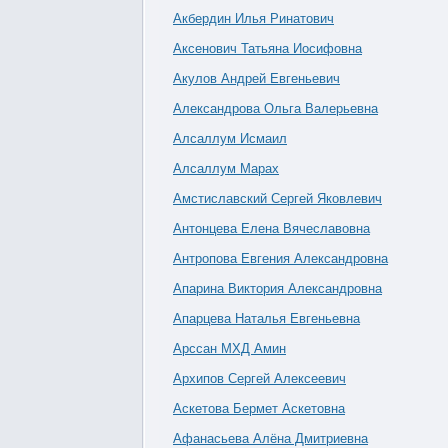
Акбердин Илья Ринатович
Аксенович Татьяна Иосифовна
Акулов Андрей Евгеньевич
Александрова Ольга Валерьевна
Алсаллум Исмаил
Алсаллум Марах
Амстиславский Сергей Яковлевич
Антонцева Елена Вячеславовна
Антропова Евгения Александровна
Апарина Виктория Александровна
Апарцева Наталья Евгеньевна
Арссан МХД Амин
Архипов Сергей Алексеевич
Аскетова Бермет Аскетовна
Афанасьева Алёна Дмитриевна