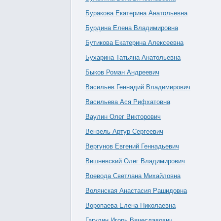
Буракова Екатерина Анатольевна
Бурдина Елена Владимировна
Бутикова Екатерина Алексеевна
Бухарина Татьяна Анатольевна
Быков Роман Андреевич
Васильев Геннадий Владимирович
Васильева Ася Рифхатовна
Ваулин Олег Викторович
Вензель Артур Сергеевич
Вергунов Евгений Геннадьевич
Вишневский Олег Владимирович
Воевода Светлана Михайловна
Волянская Анастасия Рашидовна
Воропаева Елена Николаевна
Гагулин Игорь Вячеславович