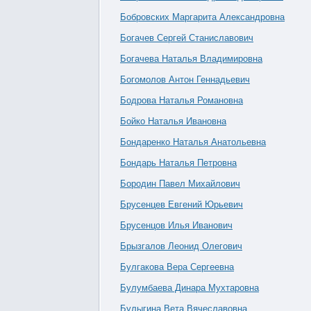
Бобровских Маргарита Александровна
Богачев Сергей Станиславович
Богачева Наталья Владимировна
Богомолов Антон Геннадьевич
Бодрова Наталья Романовна
Бойко Наталья Ивановна
Бондаренко Наталья Анатольевна
Бондарь Наталья Петровна
Бородин Павел Михайлович
Брусенцев Евгений Юрьевич
Брусенцов Илья Иванович
Брызгалов Леонид Олегович
Булгакова Вера Сергеевна
Булумбаева Динара Мухтаровна
Булыгина Вета Вячеславовна