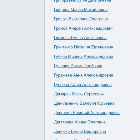
Григорьева Юлия Дмитриевна
Гридина Мария Михайловна
Гришко Екатерина Олеговна
Громов Андрей Александрович
Громова Елена Алексеевна
Грунтенко Наталия Евгеньевна
Губина Марина Александровна
Гулевич Римма Глебовна
Гуражева Анна Александровна
Гуреева Юлия Александровна
Дамаров Игорь Сергеевич
Данильченко Валерия Юрьевна
Девяткин Василий Александрович
Дегтярева Арина Олеговна
Дейнеко Елена Викторовна