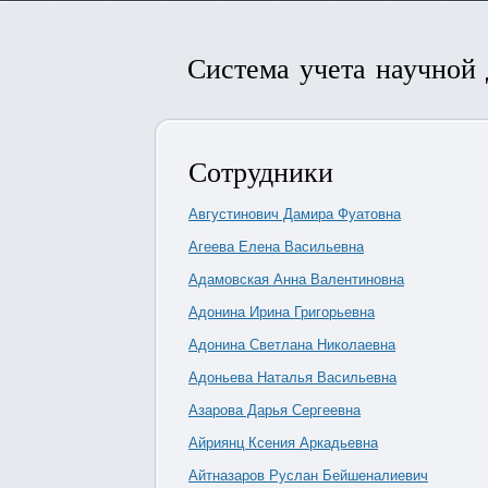
Система учета научной
Сотрудники
Августинович Дамира Фуатовна
Агеева Елена Васильевна
Адамовская Анна Валентиновна
Адонина Ирина Григорьевна
Адонина Светлана Николаевна
Адоньева Наталья Васильевна
Азарова Дарья Сергеевна
Айриянц Ксения Аркадьевна
Айтназаров Руслан Бейшеналиевич