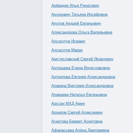
Акбердин Илья Ринатович
Аксенович Татьяна Иосифовна
Акулов Андрей Евгеньевич
Александрова Ольга Валерьевна
Алсаллум Исмаил
Алсаллум Марах
Амстиславский Сергей Яковлевич
Антонцева Елена Вячеславовна
Антропова Евгения Александровна
Апарина Виктория Александровна
Апарцева Наталья Евгеньевна
Арссан МХД Амин
Архипов Сергей Алексеевич
Аскетова Бермет Аскетовна
Афанасьева Алёна Дмитриевна